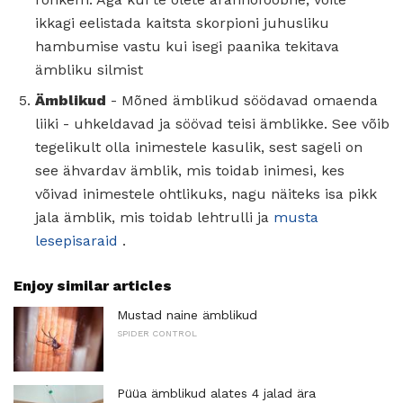
ikkagi eelistada kaitsta skorpioni juhusliku
hambumise vastu kui isegi paanika tekitava
ämbliku silmist
Ämblikud
- Mõned ämblikud söödavad omaenda
liiki - uhkeldavad ja söövad teisi ämblikke. See võib
tegelikult olla inimestele kasulik, sest sageli on
see ähvardav ämblik, mis toidab inimesi, kes
võivad inimestele ohtlikuks, nagu näiteks isa pikk
jala ämblik, mis toidab lehtrulli ja
musta
lesepisaraid
.
Enjoy similar articles
Mustad naine ämblikud
SPIDER CONTROL
Püüa ämblikud alates 4 jalad ära