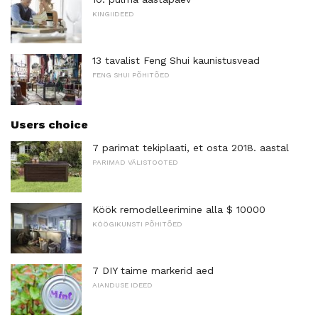
KINGIIDEED
13 tavalist Feng Shui kaunistusvead
FENG SHUI PÕHITÕED
Users choice
7 parimat tekiplaati, et osta 2018. aastal
PARIMAD VÄLISTOOTED
Köök remodelleerimine alla $ 10000
KÖÖGIKUNSTI PÕHITÕED
7 DIY taime markerid aed
AIANDUSE IDEED