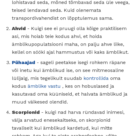
lohistavad seda, mõned tõmbavad seda üle veega,
teised lendavad seda. Kuid olenemata
transpordivahendist on lõpptulemus sama.
Ahvid
- Kuigi see ei pruugi olla kõige praktilisem
asi, mis hoiab teie kodus ahvi, et hoida
ämblikupopulatsiooni maha, on palju ahve liike,
kellel on sööki ajal hammustus või kaks ämblikut.
Pühaajad
- sageli peetakse isegi rohkem räpane
või inetu kui ämblikud ise, on see mitmeosaline
lülijalg, mis tegelikult suudab
kontrollida
oma
kodus
ämblike vastu
, kes on hobuslased ja
kasutavad oma küüniseid, et halvata ämblikud ja
muud väikesed olendid.
Scorpionid
- kuigi nad harva ründavad inimesi,
välja arvatud enesekaitseks, on skorpionid
tavaliselt kui ämblikud kardetud, kui mitte
rohkem. Aga kui te olete arahnofoobne, võite