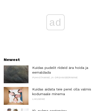
ad
Newest
Kuidas pudelit riideid ära hoida ja
eemaldada
PUHASTAMINE JA ORGANISEERIMINE
Kuidas aidata teie perel olla valmis
kodumaale minema
LIIKUMINE
10. pulma aastapäev