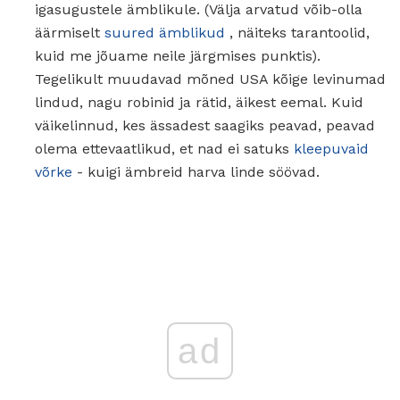
igasugustele ämblikule. (Välja arvatud võib-olla
äärmiselt
suured ämblikud
, näiteks tarantoolid,
kuid me jõuame neile järgmises punktis).
Tegelikult muudavad mõned USA kõige levinumad
lindud, nagu robinid ja rätid, äikest eemal. Kuid
väikelinnud, kes ässadest saagiks peavad, peavad
olema ettevaatlikud, et nad ei satuks
kleepuvaid
võrke
- kuigi ämbreid harva linde söövad.
ad