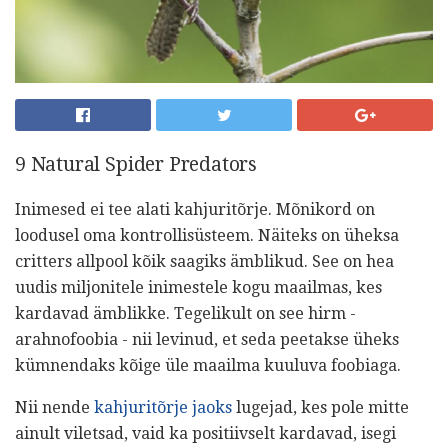
9 Natural Spider Predators
Inimesed ei tee alati kahjuritõrje. Mõnikord on
loodusel oma kontrollisüsteem. Näiteks on üheksa
critters allpool kõik saagiks ämblikud. See on hea
uudis miljonitele inimestele kogu maailmas, kes
kardavad ämblikke. Tegelikult on see hirm -
arahnofoobia - nii levinud, et seda peetakse üheks
kümnendaks kõige üle maailma kuuluva foobiaga.
Nii nende
kahjuritõrje jaoks
lugejad, kes pole mitte
ainult viletsad, vaid ka positiivselt kardavad, isegi