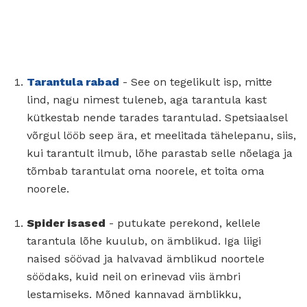
Tarantula rabad
- See on tegelikult isp, mitte
lind, nagu nimest tuleneb, aga tarantula kast
kütkestab nende tarades tarantulad. Spetsiaalsel
võrgul lööb seep ära, et meelitada tähelepanu, siis,
kui tarantult ilmub, lõhe parastab selle nõelaga ja
tõmbab tarantulat oma noorele, et toita oma
noorele.
Spider isased
- putukate perekond, kellele
tarantula lõhe kuulub, on ämblikud. Iga liigi
naised söövad ja halvavad ämblikud noortele
söödaks, kuid neil on erinevad viis ämbri
lestamiseks. Mõned kannavad ämblikku,