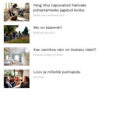
Feng Shui näpunäited häirivaks
puhastamiseks jagatud kodus
FENG SHUI NÄPUNÄITED
Mis on käänmik?
BIRDING BASICS
Kas vannitoa värv on lisatasu väärt?
DISAINI-IDEED RUUMIS
Loov ja mõistlik pulmapidu
PULMAD