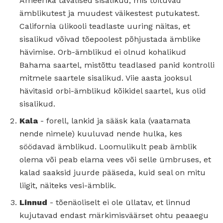
Ameerika tavalised sisalikud, mis toituvad
ämblikutest ja muudest väikestest putukatest.
California ülikooli teadlaste uuring näitas, et
sisalikud võivad tõepoolest põhjustada ämblike
hävimise. Orb-ämblikud ei olnud kohalikud
Bahama saartel, mistõttu teadlased panid kontrolli
mitmele saartele sisalikud. Viie aasta jooksul
hävitasid orbi-ämblikud kõikidel saartel, kus olid
sisalikud.
Kala
- forell, lankid ja sääsk kala (vaatamata
nende nimele) kuuluvad nende hulka, kes
söödavad ämblikud. Loomulikult peab ämblik
olema või peab elama vees või selle ümbruses, et
kalad saaksid juurde pääseda, kuid seal on mitu
liigit, näiteks vesi-ämblik.
Linnud
- tõenäoliselt ei ole üllatav, et linnud
kujutavad endast märkimisväärset ohtu peaaegu