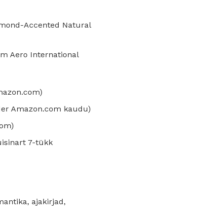
Diamond-Accented Natural
m Aero International
Amazon.com)
eader Amazon.com kaudu)
com)
isinart 7-tükk
antika, ajakirjad,