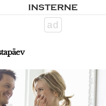
ad
stapäev