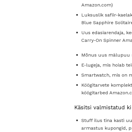
Amazon.com)
Luksuslik safiir-kael
Blue Sapphire Solita
Uus edasiarendaja, ke
Carry-On Spinner Am
Mõnus uus mälupuu ma
E-lugeja, mis hoiab 
Smartwatch, mis on m
Köögitarvete komplekt,
köögitarbed Amazon.
Käsitsi valmistatud 
Stuff ilus tina kasti 
armastus kupongid, pr