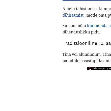
Abielu tähistamise kümne
tähistamist
, mõtle oma p
Siin on mõni
kümnenda a
tähenduslikku pidu.
Traditsiooniline 10. a
Tina või alumiinium. Tin
paindlik ja vastupidav ni