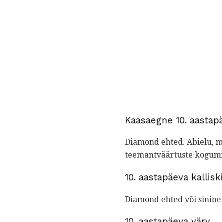
Kaasaegne 10. aastap
Diamond ehted. Abielu, m
teemantväärtuste kogumi
10. aastapäeva kalliski
Diamond ehted või sinine 
10. aastapäeva värv