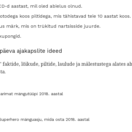
D-d aastast, mil oled abielus olnud.
odega koos piltidega, mis tähistavad teie 10 aastat koos.
us märk, mis on trükitud nartsisside juurde.
kupongid.
äeva ajakapslite ideed
faktide, lõikude, piltide, laulude ja mälestustega alates ab
ta.
arimat mängutüüpi 2018. aastal
Superhero mänguasju, mida osta 2018. aastal