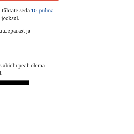
 tähtate seda
10. pulma
jooksul.
suurepärast ja
as abielu peab olema
d.