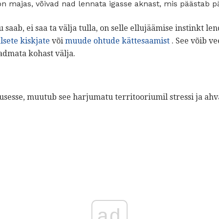
n majas, võivad nad lennata igasse aknast, mis päästab p
 saab, ei saa ta välja tulla, on selle ellujäämise instinkt 
lsete kiskjate
või
muude ohtude kättesaamist
. See võib ve
admata kohast välja.
usesse, muutub see harjumatu territooriumil stressi ja ahv
ad