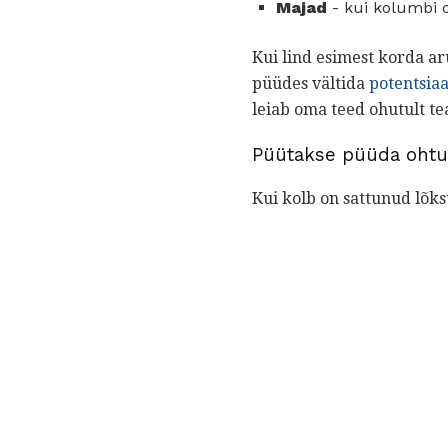
Majad
- kui kolumbi o
Kui lind esimest korda aru
püüdes vältida
potentsiaa
leiab oma teed ohutult te
Püütakse püüda ohtu
Kui kolb on sattunud lõks