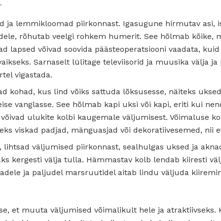
.
 ja lemmikloomad piirkonnast. Igasugune hirmutav asi, is
ndele, rõhutab veelgi rohkem humerit. See hõlmab kõike, mis
d lapsed võivad soovida päästeoperatsiooni vaadata, kuid 
vaikseks. Sarnaselt lülitage televiisorid ja muusika välja j
rtel vigastada.
ad kohad, kus lind võiks sattuda lõksusesse, näiteks ukse
teise vanglasse. See hõlmab kapi uksi või kapi, eriti kui n
 võivad ulukite kolbi kaugemale väljumisest. Võimaluse k
eks viskad padjad, mänguasjad või dekoratiivesemed, nii et
, lihtsad väljumised piirkonnast, sealhulgas uksed ja akn
aks kergesti välja tulla. Hämmastav kolb lendab kiiresti väl
dadele ja paljudel marsruutidel aitab lindu väljuda kiirem
sse, et muuta väljumised võimalikult hele ja atraktiivseks.