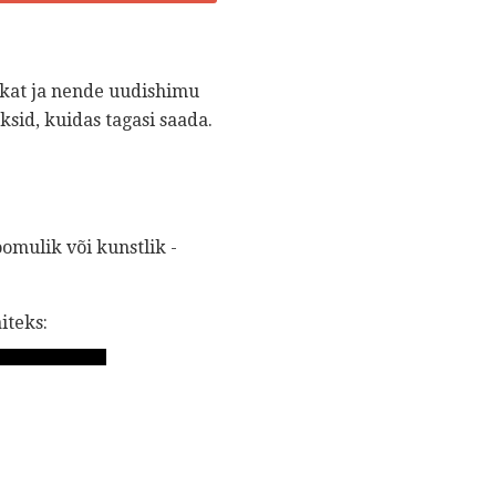
likat ja nende uudishimu
ksid, kuidas tagasi saada.
omulik või kunstlik -
iteks: