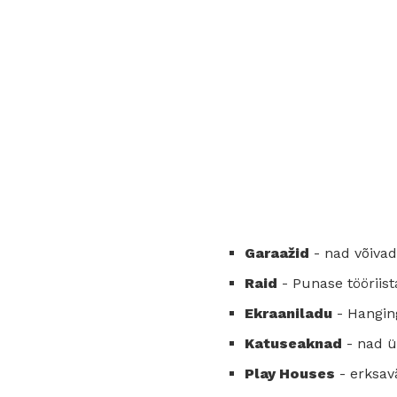
Garaažid
- nad võivad
Raid
- Punase tööriista
Ekraaniladu
- Hanging
Katuseaknad
- nad ü
Play Houses
- erksav