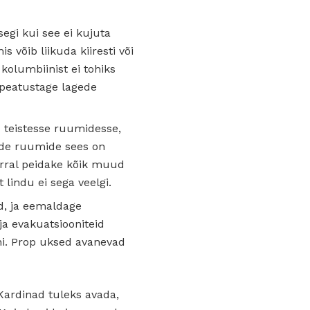
egi kui see ei kujuta
 võib liikuda kiiresti või
kolumbiinist ei tohiks
a peatustage lagede
d teistesse ruumidesse,
ende ruumide sees on
orral peidake kõik muud
 lindu ei sega veelgi.
ad, ja eemaldage
ja evakuatsiooniteid
ini. Prop uksed avanevad
 Kardinad tuleks avada,