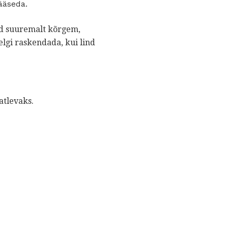
ääseda.
lend suuremalt kõrgem,
elgi raskendada, kui lind
atlevaks.