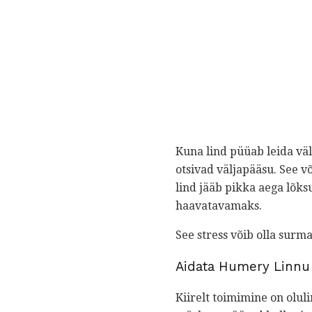
Kuna lind püüab leida väl
otsivad väljapääsu. See v
lind jääb pikka aega lõks
haavatavamaks.
See stress võib olla surma
Aidata Humery Linn
Kiirelt toimimine on olul