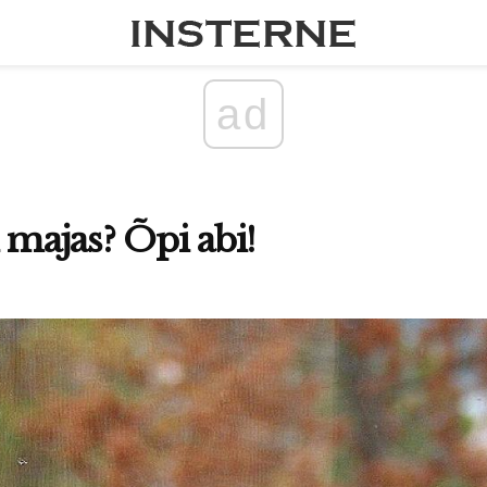
ad
ajas? Õpi abi!