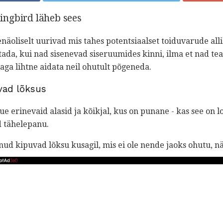
ngbird läheb sees
näoliselt uurivad mis tahes potentsiaalset toiduvarude al
ada, kui nad sisenevad siseruumides kinni, ilma et nad tea
 aga lihtne aidata neil ohutult põgeneda.
ad lõksus
erinevaid alasid ja kõikjal, kus on punane - kas see on lo
d tähelepanu.
nnud kipuvad lõksu kusagil, mis ei ole nende jaoks ohutu, nä