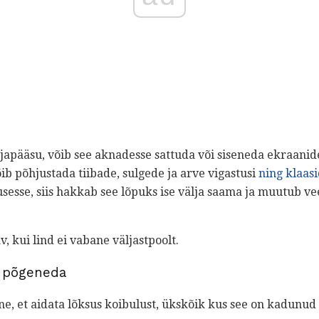
japääsu, võib see aknadesse sattuda või siseneda ekraanid
õib põhjustada tiibade, sulgede ja arve vigastusi
ning klaas
usesse, siis hakkab see lõpuks ise välja saama ja muutub vee
v, kui lind ei vabane väljastpoolt.
u põgeneda
ine, et aidata lõksus koibulust, ükskõik kus see on kadunud 