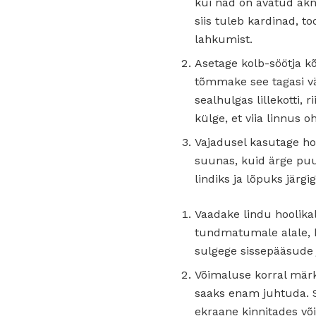
kui nad on avatud akna
siis tuleb kardinad, t
lahkumist.
Asetage kolb-söötja k
tõmmake see tagasi väl
sealhulgas lillekotti, 
külge, et viia linnus 
Vajadusel kasutage ho
suunas, kuid ärge puud
lindiks ja lõpuks järgi
Vaadake lindu hoolikal
tundmatumale alale, ku
sulgege sissepääsude ja
Võimaluse korral märki
saaks enam juhtuda. S
ekraane kinnitades või