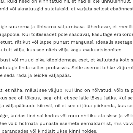
l, kuid need on kinnitatud nii, et nad ei ole linnulennult.
oonid või aknaluugid suletaksid, et varjata sellest ebaõnne
õige suurema ja lihtsama väljumisava lähedusse, et meeli
japoole. Kui toiteseadet pole saadaval, kasutage erakords
riietust, rätikut või lapse punast mänguasi. Ideaalis asetag
ohutult välja, kus see näeb välja kogu evakuatsioonitee.
bust või muud pika käepidemega eset, et kallutada kolb 
utage linda selles protsessis. Selle asemel tehke väljumi
ge seda rada ja leidke väljapääs.
t, et näha, millal see väljub. Kui lind on hõivatud, võib t
s see oli lõksus, isegi oht, et see jälle lõksu jääks. Kui 
 väljapääsude kiiresti, nii et see ei jõua piirkonda, kus se
ge, kuidas lind sai kodus või muu ohtliku ala sisse ja võt
ee võib hõlmata punaste esemete eemaldamist, mis võiva
 parandades või kindlalt ukse kinni hoides.