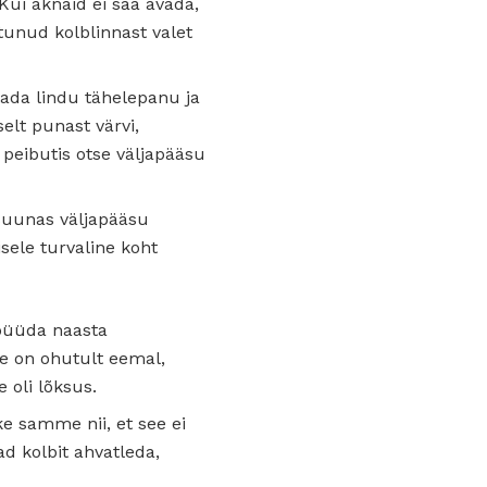
 Kui aknaid ei saa avada,
stunud kolblinnast valet
tada lindu tähelepanu ja
elt punast värvi,
e peibutis otse väljapääsu
suunas väljapääsu
sele turvaline koht
a püüda naasta
see on ohutult eemal,
e oli lõksus.
ke samme nii, et see ei
d kolbit ahvatleda,