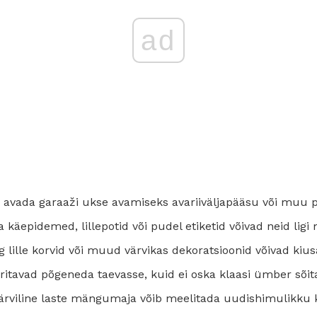
ad
 avada garaaži ukse avamiseks avariiväljapääsu või muu 
 käepidemed, lillepotid või pudel etiketid võivad neid ligi
 lille korvid või muud värvikas dekoratsioonid võivad ki
ritavad põgeneda taevasse, kuid ei oska klaasi ümber sõit
ärviline laste mängumaja võib meelitada uudishimulikku 