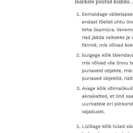
märkate püütud kolbmi ..
Eemaldage väikelapsed
endast tõelist ohtu li
teha lisamüra. Vanema
nad jääda vaikseks ja 
fännid, mis võivad koe
Sulgege kõik täiendav
mis võivad viia linnu 
punaseid objekte, mis
punased objektid, näit
Avage kõik võimalikud
aknakatted, et lind sa
uurivatele eri piirkon
vajadusel.
Lülitage kõik tuled si