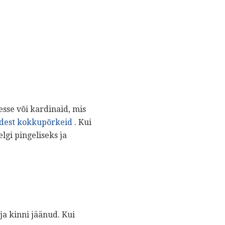
esse või kardinaid, mis
idest kokkupõrkeid
. Kui
lgi pingeliseks ja
ja kinni jäänud. Kui