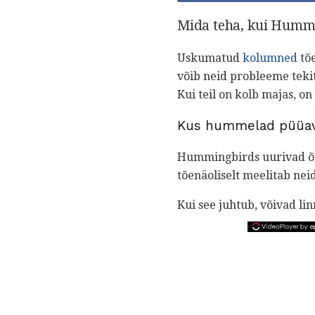
Mida teha, kui Hummi
Uskumatud
kolumned
tõe
võib neid probleeme tekit
Kui teil on kolb majas, on
Kus hummelad püüav
Hummingbirds uurivad õue 
tõenäoliselt meelitab nei
Kui see juhtub, võivad li