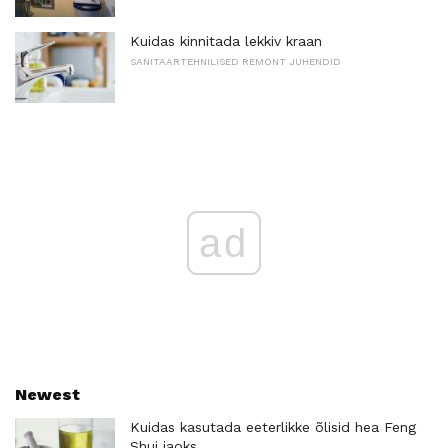
Kuidas kinnitada lekkiv kraan
SANITAARTEHNILISED REMONT JUHENDID
ad
Newest
Kuidas kasutada eeterlikke õlisid hea Feng
Shui jaoks