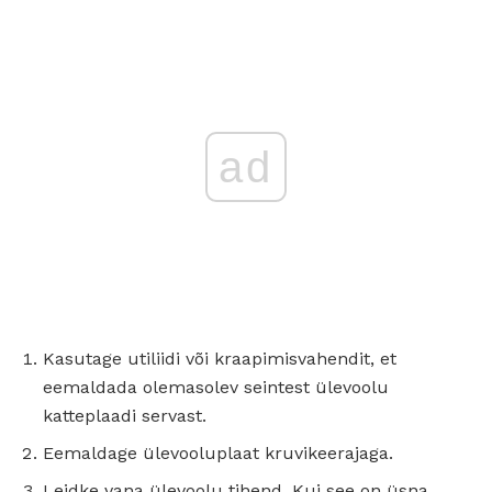
ad
Kasutage utiliidi või kraapimisvahendit, et
eemaldada olemasolev seintest ülevoolu
katteplaadi servast.
Eemaldage ülevooluplaat kruvikeerajaga.
Leidke vana ülevoolu tihend. Kui see on üsna