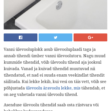
Vanni ülevooluplokk asub ülevooluplaadi taga ja
annab tihendi ümber vanni ülevoolutoru. Nagu muud
kummide tihendid, võib ülevoolu tihend aja jooksul
kuivada. Vanad ja kuivad tihendid muutuvad nii
tihendatud, et nad ei suuda enam veekindlat tihendit
säilitada. Kui lekke lekib, kui vesi on täis vett, võib see
põhjustada
ülevoolu äravoolu lekke, mis
tähendab, et
on aeg vahetada vanni ülevoolu tihend.
Asenduse ülevoolu tihendid saab osta riistvara või