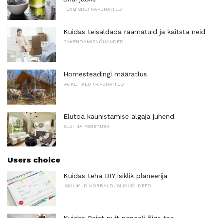
FENG SHUI NÄPUNÄITED
Kuidas teisaldada raamatuid ja kaitsta neid
PAKENDAMISNÕUANDED
Homesteadingi määratlus
VÄIKE TALU NÄPUNÄITED
Elutoa kaunistamise algaja juhend
ELU- JA PERETUBA
Users choice
Kuidas teha DIY isiklik planeerija
ISIKLIKUD KORRALDUSLIKUD IDEED
Kuidas Paint puit paneeli õige tee