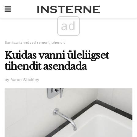
ad
Sanitaartehnilised remont juhendid
Kuidas vanni üleliigset
tihendit asendada
by Aaron Stickley