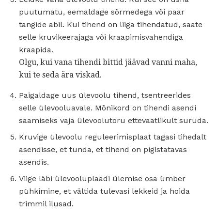
puutumatu, eemaldage sõrmedega või paar
tangide abil. Kui tihend on liiga tihendatud, saate
selle kruvikeerajaga või kraapimisvahendiga
kraapida.
Olgu, kui vana tihendi bittid jäävad vanni maha,
kui te seda ära viskad.
Paigaldage uus ülevoolu tihend, tsentreerides
selle ülevooluavale. Mõnikord on tihendi asendi
saamiseks vaja ülevoolutoru ettevaatlikult suruda.
Kruvige ülevoolu reguleerimisplaat tagasi tihedalt
asendisse, et tunda, et tihend on pigistatavas
asendis.
Viige läbi ülevooluplaadi ülemise osa ümber
pühkimine, et vältida tulevasi lekkeid ja hoida
trimmil ilusad.