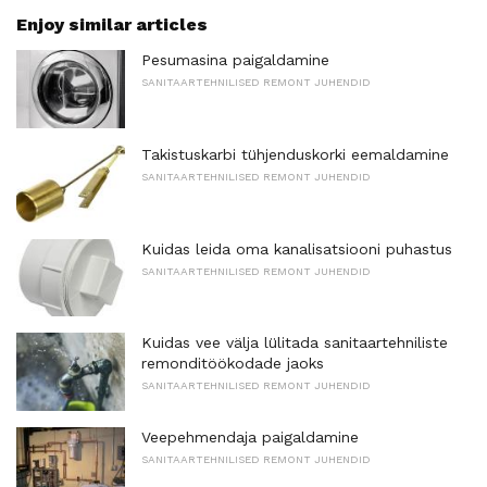
Enjoy similar articles
Pesumasina paigaldamine
SANITAARTEHNILISED REMONT JUHENDID
Takistuskarbi tühjenduskorki eemaldamine
SANITAARTEHNILISED REMONT JUHENDID
Kuidas leida oma kanalisatsiooni puhastus
SANITAARTEHNILISED REMONT JUHENDID
Kuidas vee välja lülitada sanitaartehniliste
remonditöökodade jaoks
SANITAARTEHNILISED REMONT JUHENDID
Veepehmendaja paigaldamine
SANITAARTEHNILISED REMONT JUHENDID