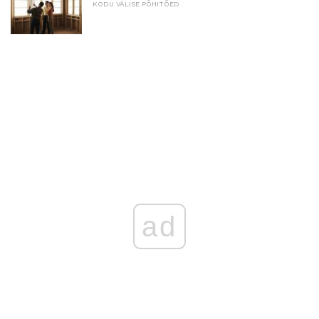
KODU VÄLISE PÕHITÕED
ad