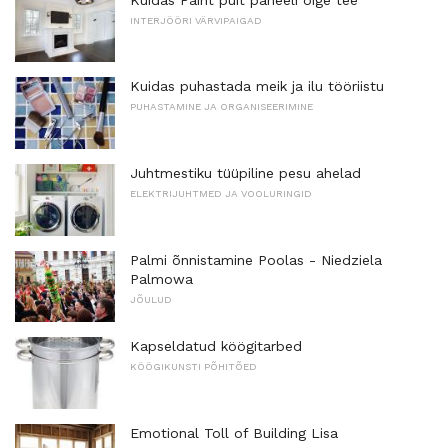
INTERJÖÖRI VÄRVIPAIGAD
Kuidas puhastada meik ja ilu tööriistu
PUHASTAMINE JA ORGANISEERIMINE
Juhtmestiku tüüpiline pesu ahelad
ELEKTRIJUHTMED JA VOOLURINGID
Palmi õnnistamine Poolas - Niedziela
Palmowa
JÕULUD
Kapseldatud köögitarbed
KÖÖGIKUNSTI PÕHITÕED
Emotional Toll of Building Lisa