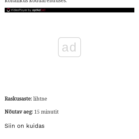
kohalikus koduarenduses.
ad
Raskusaste:
lihtne
Nõutav aeg:
15 minutit
Siin on kuidas