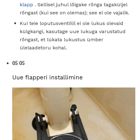
klapp
. Sellisel juhul lõigake rõnga tagaküljel
rõngast (kui see on olemas); see ei ole vajalik.
Kui teie loputusventiilil ei ole lukus olevaid
külgkangi, kasutage uue lukuga varustatud
rõngast, et lükata lukustus ümber
ülelaadetoru kohal.
05 05
Uue flapperi installimine