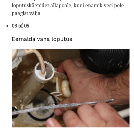
loputuskäepidet allapoole, kuni enamik vesi pole
paagist välja.
03 of 05
Eemalda vana loputus