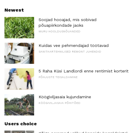
Newest
Soojad hooajad, mis sobivad
põuapiirkondade jaoks
MURU HOOLDUSNÕUANDED
Kuidas vee pehmendajad töötavad
SANITAARTEHNILISED REMONT JUHENDID
5 Raha Küsi Landlordi enne rentimist korterit
PÕHJUSTE TEISALDAMINE
Köögiviljasaia kujundamine
KÖÖGIVILJASAIA PÕHITÕED
Users choice