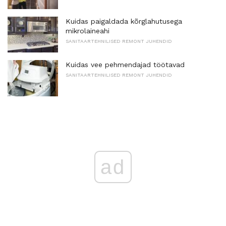
Kuidas paigaldada kõrglahutusega
mikrolaineahi
SANITAARTEHNILISED REMONT JUHENDID
Kuidas vee pehmendajad töötavad
SANITAARTEHNILISED REMONT JUHENDID
ad