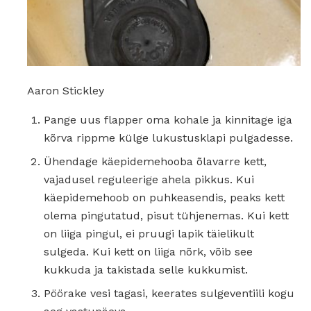
Aaron Stickley
Pange uus flapper oma kohale ja kinnitage iga
kõrva rippme külge lukustusklapi pulgadesse.
Ühendage käepidemehooba õlavarre kett,
vajadusel reguleerige ahela pikkus. Kui
käepidemehoob on puhkeasendis, peaks kett
olema pingutatud, pisut tühjenemas. Kui kett
on liiga pingul, ei pruugi lapik täielikult
sulgeda. Kui kett on liiga nõrk, võib see
kukkuda ja takistada selle kukkumist.
Pöörake vesi tagasi, keerates sulgeventiili kogu