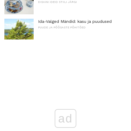
DISAINI IDEID STIILI JÄRGI
Ida-Valged Mändid: kasu ja puudused
PUUDE JA PÕÕSASTE PÕHITÕED
ad