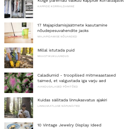
Kõige paremad valikud kappide korraldajatel
KAPPIDE KORRALDAMINE
17 Majapidamisjäätmete kasutamine
nõudepesuvahendite jaoks
MAJAPIDAMISE NÕUANDED
Millal istutada puid
MAASTIKUKUJUNDUS
Caladiumid - troopilised mitmeaastased
taimed, et valgustada iga varju aed
AIANDUSALASED PÕHITÕED
Kuidas säilitada linnukasvatus ajakiri
LINNUVAATLUSE NÄPUNÄITED
10 Vintage Jewelry Display Ideed