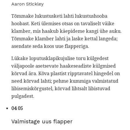
Aaron Stickley
Tõmmake lukustusketi lahti lukustushooba
hoobast. Keti ülemises otsas on tavaliselt väike
klamber, mis haakub käepideme kangi ühe auku.
Tõmmake klamber lahti ja laske kettal langeda;
asendate seda koos uue flapperiga.
Lükake loputusklapikujulise toru külgedest
väljapoole asetsevate haakeseadiste külgmised
kõrvad ära. Kõva plastist ripptavatel hingedel on
need kõrvad lahti; pehme kummiga valmistatud
libisemiskõrgustel, kõrvad lihtsalt libistuvad
pulgadest.
04 05
Valmistage uus flapper