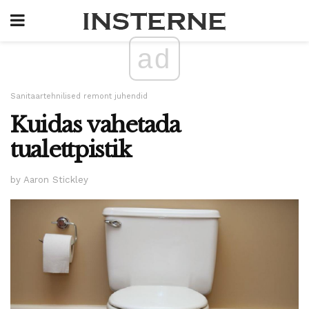
ad
Sanitaartehnilised remont juhendid
Kuidas vahetada
tualettpistik
by Aaron Stickley