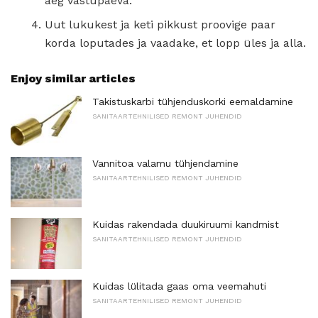
aeg vastupäeva.
Uut lukukest ja keti pikkust proovige paar
korda loputades ja vaadake, et lopp üles ja alla.
Enjoy similar articles
Takistuskarbi tühjenduskorki eemaldamine
SANITAARTEHNILISED REMONT JUHENDID
Vannitoa valamu tühjendamine
SANITAARTEHNILISED REMONT JUHENDID
Kuidas rakendada duukiruumi kandmist
SANITAARTEHNILISED REMONT JUHENDID
Kuidas lülitada gaas oma veemahuti
SANITAARTEHNILISED REMONT JUHENDID