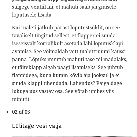
sulgege ventiil nii, et mahuti saab järgmisele
loputusele lisada.
Kui tualeti jätkub pärast loputustsüklit, on see
tavaliselt tingitud sellest, et flapper ei suuda
iseseisvalt korralikult asetada läbi loputusklapi
avamise. See võimaldab vett tualettruumi kaussi
panna. Lõpuks muutub mahuti tase nii madalaks,
et täiteklapp algab paagi lisamiseks. See juhtub
flappidega, kuna kumm kõvib aja jooksul ja ei
suuda klappi tihendada. Lahendus? Paigaldage
lukuga uus vastav osa. See võtab umbes viis
minutit.
02 of 05
Lülitage vesi välja