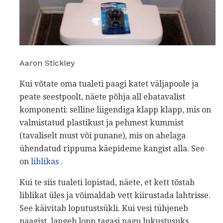
Aaron Stickley
Kui võtate oma tualeti paagi katet väljapoole ja
peate seestpoolt, näete põhja all ebatavalist
komponenti: selline liigendiga klapp klapp, mis on
valmistatud plastikust ja pehmest kummist
(tavaliselt must või punane), mis on ahelaga
ühendatud rippuma käepideme kangist alla. See
on
liblikas
.
Kui te siis tualeti lopistad, näete, et kett tõstab
liblikat üles ja võimaldab vett kiirustada lahtrisse.
See käivitab loputustsükli. Kui vesi tühjeneb
paagist, langeb lopp tagasi nagu lukustusuks,