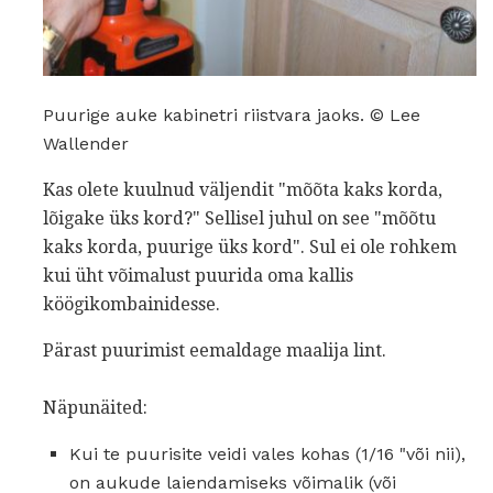
Puurige auke kabinetri riistvara jaoks. © Lee
Wallender
Kas olete kuulnud väljendit "mõõta kaks korda,
lõigake üks kord?" Sellisel juhul on see "mõõtu
kaks korda, puurige üks kord". Sul ei ole rohkem
kui üht võimalust puurida oma kallis
köögikombainidesse.
Pärast puurimist eemaldage maalija lint.
Näpunäited:
Kui te puurisite veidi vales kohas (1/16 "või nii),
on aukude laiendamiseks võimalik (või