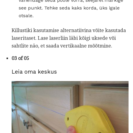
vähendage seda poole võrra, seejärel märkige
see punkt. Tehke seda kaks korda, üks igale
otsale.
Killustiki kasutamise alternatiivina võite kasutada
laseritaset. Lase laserliin läbi kõigi uksede või
sahtlite näo, et saada vertikaalne mõõtmine.
03 of 05
Leia oma keskus