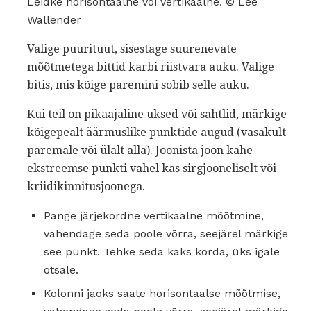
Leidke horisontaalne või vertikaalne. © Lee
Wallender
Valige puurituut, sisestage suurenevate
mõõtmetega bittid karbi riistvara auku. Valige
bitis, mis kõige paremini sobib selle auku.
Kui teil on pikaajaline uksed või sahtlid, märkige
kõigepealt äärmuslike punktide augud (vasakult
paremale või ülalt alla). Joonista joon kahe
ekstreemse punkti vahel kas sirgjooneliselt või
kriidikinnitusjoonega.
Pange järjekordne vertikaalne mõõtmine,
vähendage seda poole võrra, seejärel märkige
see punkt. Tehke seda kaks korda, üks igale
otsale.
Kolonni jaoks saate horisontaalse mõõtmise,