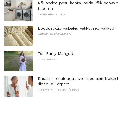
Nõuanded pesu kohta, mida kõik peaksid
teadma
PESUPÕHIMÕTTED
Looduslikud vaibakiu valikulised valikud
VAIBAD JA PÕRANDAD
Tea Party Mängud
SÜNNIPÄEVAD
Kuidas eemaldada akne meditsiin traksid
riided ja Carpert
PESEMISPRILLID JA LÕHNAD