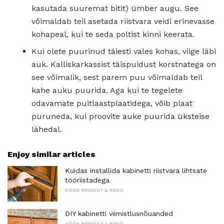
kasutada suuremat bitit) ümber augu. See
võimaldab teil asetada riistvara veidi erinevasse
kohapeal, kui te seda poltist kinni keerata.
Kui olete puurinud täiesti vales kohas, viige läbi
auk. Kalliskarkassist täispuidust korstnatega on
see võimalik, sest parem puu võimaldab teil
kahe auku puurida. Aga kui te tegelete
odavamate puitlaastplaatidega, võib plaat
puruneda, kui proovite auke puurida üksteise
lähedal.
Enjoy similar articles
Kuidas installida kabinetti riistvara lihtsate
tööriistadega
KÖÖK REMONT & RENO
DIY kabinetti viimistlusnõuanded
KÖÖK REMONT & RENO