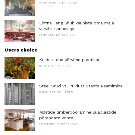
VÄRV, VÄRV JA TAUSTPILT
Lihtne Feng Shui: kaunista oma maja
värvilise punasega
FENG SHUI NÄPUNÄITED
Users choice
Kuidas teha kõrvitsa plantikat
KONTEINERITE AIAD
Steel Stud vs. Puidust Stants Raamimine
KIPSPLAATI PÕHITÕED
Müstide ümberpööramine laiaplaatide
põrandate kohta
LEHTPUIDUST PÕRANDAD