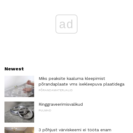
ad
Newest
Miks peaksite kaaluma kleepimist
põrandaplaate vms isekleepuva plaatidega
PÕRANDAMATERJALID
Ringgraveerimisvalikud
PULMAD
3 põhjust värviskeemi ei tööta enam