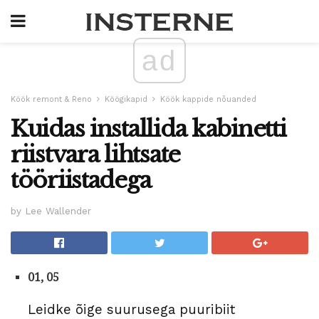
ad
Köök remont & Reno
Köögikapid
Köök kappide nõuanded
Kuidas installida kabinetti
riistvara lihtsate
tööriistadega
by Lee Wallender
01, 05
Leidke õige suurusega puuribiit