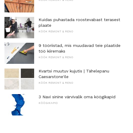
Kuidas puhastada roostevabast terasest
plaate
KÖÖK REMONT & RENO
9 tööriistad, mis muudavad teie plaatide
töö kiiremaks
KÖÖK REMONT & RENO
Kvartsi muutuv kujutis | Tähelepanu
Caesarstone'ile
KÖÖK REMONT & RENO
3 Navi sinine värvivalik oma köögikapid
KÖÖGIKAPID