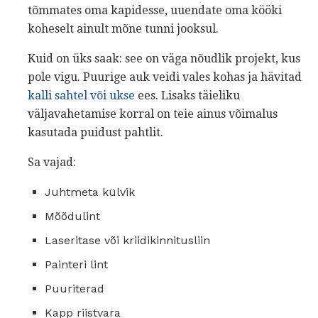
tõmmates oma kapidesse, uuendate oma kööki
koheselt ainult mõne tunni jooksul.
Kuid on üks saak: see on väga nõudlik projekt, kus
pole vigu. Puurige auk veidi vales kohas ja hävitad
kalli sahtel või ukse
ees. Lisaks täieliku
väljavahetamise korral on teie ainus võimalus
kasutada puidust pahtlit.
Sa vajad:
Juhtmeta külvik
Mõõdulint
Laseritase või kriidikinnitusliin
Painteri lint
Puuriterad
Kapp riistvara