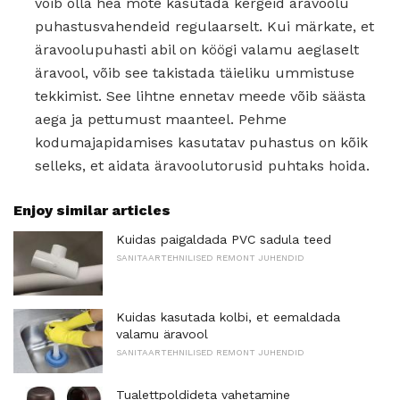
võib olla hea mõte kasutada kergeid äravoolu
puhastusvahendeid regulaarselt. Kui märkate, et
äravoolupuhasti abil on köögi valamu aeglaselt
äravool, võib see takistada täieliku ummistuse
tekkimist. See lihtne ennetav meede võib säästa
aega ja pettumust maanteel. Pehme
kodumajapidamises kasutatav puhastus on kõik
selleks, et aidata äravoolutorusid puhtaks hoida.
Enjoy similar articles
Kuidas paigaldada PVC sadula teed
SANITAARTEHNILISED REMONT JUHENDID
Kuidas kasutada kolbi, et eemaldada
valamu äravool
SANITAARTEHNILISED REMONT JUHENDID
Tualettpoldideta vahetamine