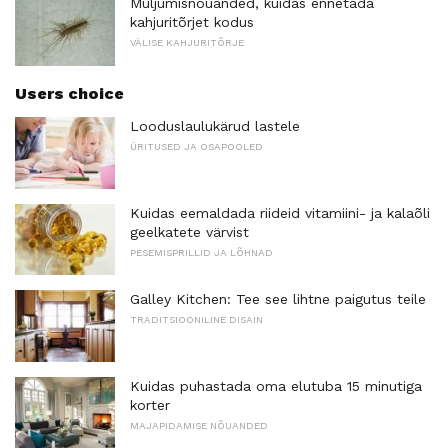
Muljumisnõuanded, kuidas ennetada
kahjuritõrjet kodus
VÄLISE KAHJURITÕRJE
Users choice
Looduslaulukärud lastele
ÜRITUSED JA OSAPOOLED
Kuidas eemaldada riideid vitamiini- ja kalaõli
geelkatete värvist
PESEMISPRILLID JA LÕHNAD
Galley Kitchen: Tee see lihtne paigutus teile
TRADITSIOONILINE DISAIN
Kuidas puhastada oma elutuba 15 minutiga
korter
MAJAPIDAMISE NÕUANDED