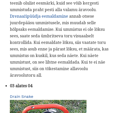
teenib olulist eesmärki, kuid see võib kergesti
ummistuda praht pesti alla valamu äravoolu.
Drenaažipüüdja ​​eemaldamine
annab otsese
juurdepääsu ummistusele, mis muudab selle
hõlpsaks eemaldamise. Kui ummistus ei ole lõksu
sees, saate seda ümbritseva toru visuaalselt
kontrollida. Kui eemaldate lõksu, siis vaatate toru
sees, mis asub enne ja pärast lõksu, et määrata, kas
ummistus on kuskil, kus seda näete. Kui näete
ummistust, on see lihtne eemaldada. Kui te ei näe
ummistust, siis on tõkestamine allavoolu
äravoolutoru all.
03 alates 04
Drain Snake