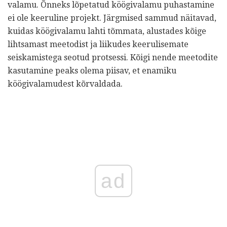
valamu. Õnneks lõpetatud köögivalamu puhastamine
ei ole keeruline projekt. Järgmised sammud näitavad,
kuidas köögivalamu lahti tõmmata, alustades kõige
lihtsamast meetodist ja liikudes keerulisemate
seiskamistega seotud protsessi. Kõigi nende meetodite
kasutamine peaks olema piisav, et enamiku
köögivalamudest kõrvaldada.
ad