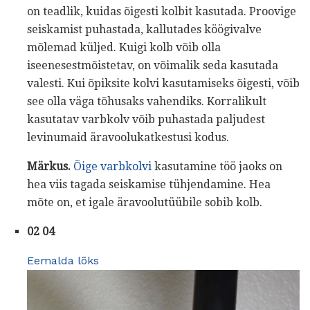
on teadlik, kuidas õigesti kolbit kasutada. Proovige
seiskamist puhastada, kallutades köögivalve
mõlemad küljed. Kuigi kolb võib olla
iseenesestmõistetav, on võimalik seda kasutada
valesti. Kui õpiksite kolvi kasutamiseks õigesti, võib
see olla väga tõhusaks vahendiks. Korralikult
kasutatav varbkolv võib puhastada paljudest
levinumaid äravoolukatkestusi kodus.
Märkus.
Õige varbkolvi
kasutamine töö jaoks on
hea viis tagada seiskamise tühjendamine. Hea
mõte on, et igale äravoolutüübile sobib kolb.
02 04
Eemalda lõks