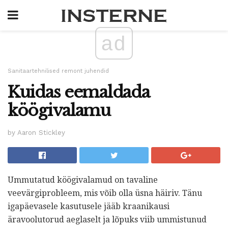
ad
Sanitaartehnilised remont juhendid
Kuidas eemaldada
köögivalamu
by Aaron Stickley
Ummutatud köögivalamud on tavaline
veevärgiprobleem, mis võib olla üsna häiriv. Tänu
igapäevasele kasutusele jääb kraanikausi
äravoolutorud aeglaselt ja lõpuks viib ummistunud