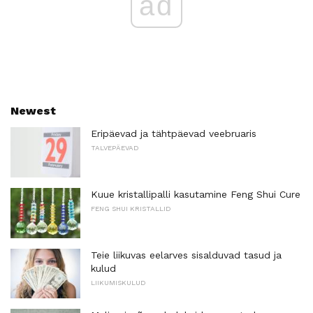
ad
Newest
Eripäevad ja tähtpäevad veebruaris
TALVEPÄEVAD
Kuue kristallipalli kasutamine Feng Shui Cure
FENG SHUI KRISTALLID
Teie liikuvas eelarves sisalduvad tasud ja
kulud
LIIKUMISKULUD