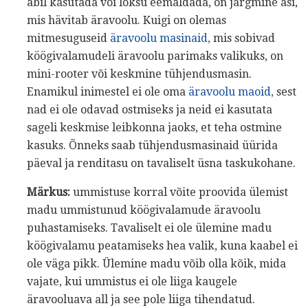
abil kasutada või lõksu eemaldada, on järgmine asi,
mis hävitab äravoolu. Kuigi on olemas
mitmesuguseid
äravoolu masinaid,
mis sobivad
köögivalamudeli äravoolu parimaks valikuks, on
mini-rooter või keskmine tühjendusmasin.
Enamikul inimestel ei ole oma
äravoolu maoid,
sest
nad ei ole odavad ostmiseks ja neid ei kasutata
sageli keskmise leibkonna jaoks, et teha ostmine
kasuks. Õnneks saab tühjendusmasinaid üürida
päeval ja renditasu on tavaliselt üsna taskukohane.
Märkus:
ummistuse korral võite proovida ülemist
madu ummistunud köögivalamude äravoolu
puhastamiseks. Tavaliselt ei ole ülemine madu
köögivalamu peatamiseks hea valik, kuna kaabel ei
ole väga pikk. Ülemine madu võib olla kõik, mida
vajate, kui ummistus ei ole liiga kaugele
äravooluava all ja see pole liiga tihendatud.