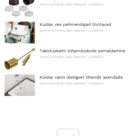
SANITAARTEHNILISED REMONT JUHENDID
Kuidas vee pehmendajad töötavad
SANITAARTEHNILISED REMONT JUHENDID
Takistuskarbi tühjenduskorki eemaldamine
SANITAARTEHNILISED REMONT JUHENDID
Kuidas vanni üleliigset tihendit asendada
SANITAARTEHNILISED REMONT JUHENDID