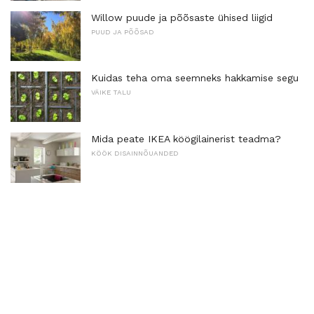
Willow puude ja põõsaste ühised liigid
PUUD JA PÕÕSAD
Kuidas teha oma seemneks hakkamise segu
VÄIKE TALU
Mida peate IKEA köögilainerist teadma?
KÖÖK DISAINNÕUANDED