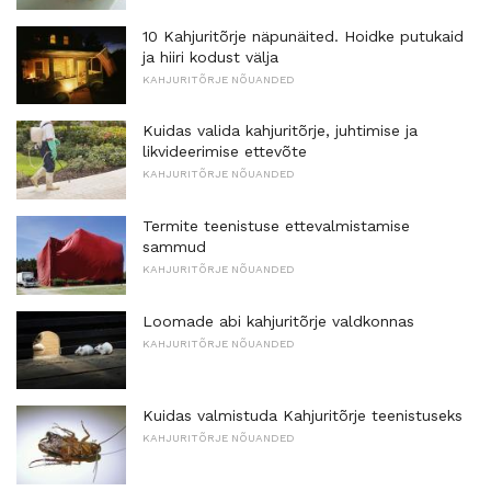
10 Kahjuritõrje näpunäited. Hoidke putukaid
ja hiiri kodust välja
KAHJURITÕRJE NÕUANDED
Kuidas valida kahjuritõrje, juhtimise ja
likvideerimise ettevõte
KAHJURITÕRJE NÕUANDED
Termite teenistuse ettevalmistamise
sammud
KAHJURITÕRJE NÕUANDED
Loomade abi kahjuritõrje valdkonnas
KAHJURITÕRJE NÕUANDED
Kuidas valmistuda Kahjuritõrje teenistuseks
KAHJURITÕRJE NÕUANDED