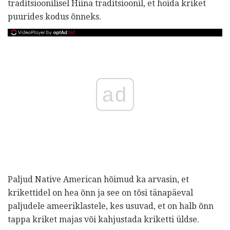
traditsioonilisel Hiina traditsioonil, et hoida kriket
puurides kodus õnneks.
ad
Paljud Native American hõimud ka arvasin, et
krikettidel on hea õnn ja see on tõsi tänapäeval
paljudele ameeriklastele, kes usuvad, et on halb õnn
tappa kriket majas või kahjustada kriketti üldse.