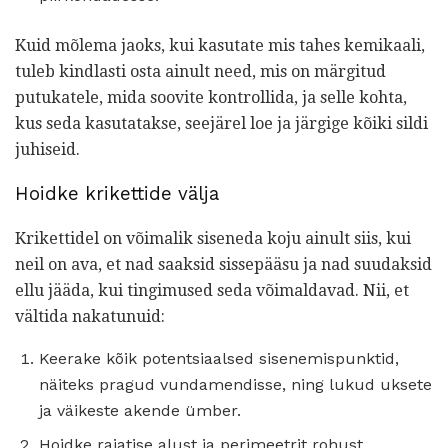
Kuid mõlema jaoks, kui kasutate mis tahes kemikaali,
tuleb kindlasti osta ainult need, mis on märgitud
putukatele, mida soovite kontrollida, ja selle kohta,
kus seda kasutatakse, seejärel loe ja järgige kõiki sildi
juhiseid.
Hoidke krikettide välja
Krikettidel on võimalik siseneda koju ainult siis, kui
neil on ava, et nad saaksid sissepääsu ja nad suudaksid
ellu jääda, kui tingimused seda võimaldavad. Nii, et
vältida nakatunuid:
Keerake kõik potentsiaalsed sisenemispunktid,
näiteks pragud vundamendisse, ning lukud uksete
ja väikeste akende ümber.
Hoidke rajatise alust ja perimeetrit rohust,