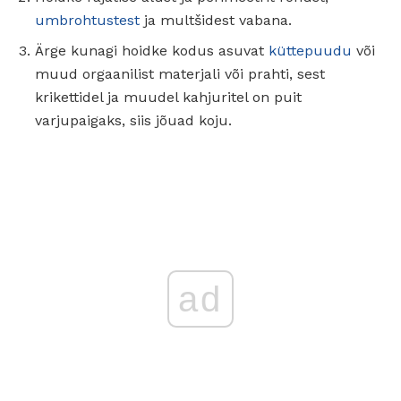
umbrohtustest
ja multšidest vabana.
Ärge kunagi hoidke kodus asuvat
küttepuudu
või
muud orgaanilist materjali või prahti, sest
krikettidel ja muudel kahjuritel on puit
varjupaigaks, siis jõuad koju.
ad