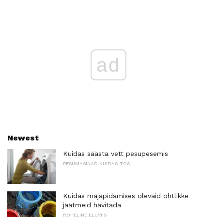
ad
Newest
Kuidas säästa vett pesupesemis
PESUMASINAD KUIDAS-TOS
Kuidas majapidamises olevaid ohtlikke
jäätmeid hävitada
ROHELINE ELUVIIS