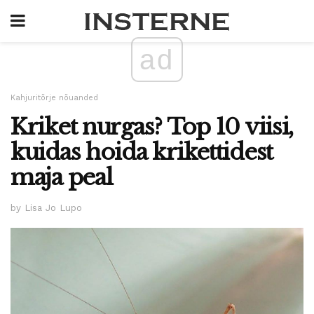
ad
Kahjuritõrje nõuanded
Kriket nurgas? Top 10 viisi,
kuidas hoida krikettidest
maja peal
by Lisa Jo Lupo