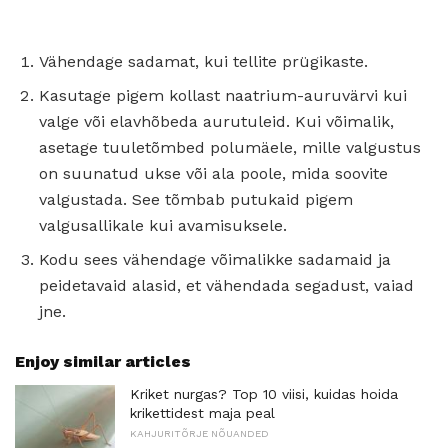
Vähendage sadamat, kui tellite prügikaste.
Kasutage pigem kollast naatrium-auruvärvi kui
valge või elavhõbeda aurutuleid. Kui võimalik,
asetage tuuletõmbed polumäele, mille valgustus
on suunatud ukse või ala poole, mida soovite
valgustada. See tõmbab putukaid pigem
valgusallikale kui avamisuksele.
Kodu sees vähendage võimalikke sadamaid ja
peidetavaid alasid, et vähendada segadust, vaiad
jne.
Enjoy similar articles
Kriket nurgas? Top 10 viisi, kuidas hoida
krikettidest maja peal
KAHJURITÕRJE NÕUANDED