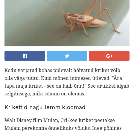
Kodu varjatud kohas pidevalt hõivatud kriket võib
olla väga tüütu. Kuid mõned inimesed ütlevad: "Ära
tapa maja kriket - see on halb õnn!" See artikkel algab
selgitusega, miks sõnum on olemas.
Krikettid nagu lemmikloomad
Walt Disney film Mulan, Cri-kee kriket peetakse
Mulani perekonna õnnelikuks võluks. Idee põhines