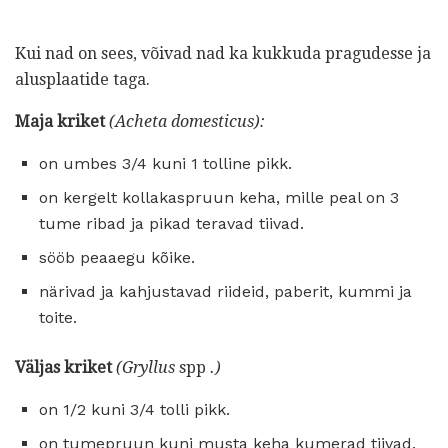
Kui nad on sees, võivad nad ka kukkuda pragudesse ja
alusplaatide taga.
Maja kriket
(Acheta domesticus):
on umbes 3/4 kuni 1 tolline pikk.
on kergelt kollakaspruun keha, mille peal on 3
tume ribad ja pikad teravad tiivad.
sööb peaaegu kõike.
närivad ja kahjustavad riideid, paberit, kummi ja
toite.
Väljas kriket
(Gryllus
spp
.)
on 1/2 kuni 3/4 tolli pikk.
on tumepruun kuni musta keha kumerad tiivad.