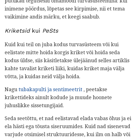
putukad tegutsesid omamoodi turvasüsteemina: kui
inimene pöördus, lõpetas see kirpimise, nii et tema
vaikimine andis märku, et keegi saabub.
Kriketsid
kui
PeSts
Kuid kui teil on juba kodus turvasüsteem või kui
eelistate mitte hoida korgis kriket või hoida seda
kodus üldse, siis käsitletakse ülejäänud selles artiklis
kahte tavalist kriketi liiki, kuidas kriket maja välja
võtta, ja kuidas neid välja hoida.
Nagu
tubakapulti ja sentimeetrit
, peetakse
krikettideks ainult kodude ja muude hoonete
juhuslikke sissetungijaid.
Seda seetõttu, et nad eelistavad elada vabas õhus ja ei
ela hästi ega tõusta siseruumides. Kuid nad sisenevad
varjude otsimisel struktuuridesse, kui ilm on halb või