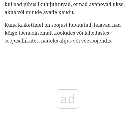
kui nad juhuslikult juhtuvad, et nad avanevad ukse,
akna või muude avade kaudu.
Kuna krikettidel on soojust huvitatud, leiavad nad
kõige tõenäolisemalt köökides või lähedastes
soojusallikates, näiteks ahjus või veesoojendis.
ad