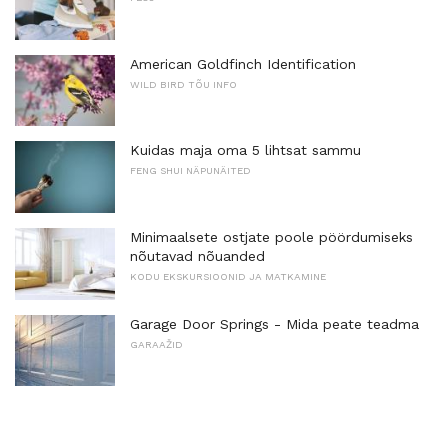
American Goldfinch Identification
WILD BIRD TÕU INFO
Kuidas maja oma 5 lihtsat sammu
FENG SHUI NÄPUNÄITED
Minimaalsete ostjate poole pöördumiseks
nõutavad nõuanded
KODU EKSKURSIOONID JA MATKAMINE
Garage Door Springs - Mida peate teadma
GARAAŽID