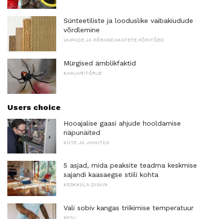
Sünteetiliste ja looduslike vaibakiudude
võrdlemine
VAIPADE JA PÕRANDAKATETE PÕHITÕED
Mürgised ämblikfaktid
KAHJURITÕRJE
Users choice
Hooajalise gaasi ahjude hooldamise
näpunäited
KÜTE JA JAHUTUS
5 asjad, mida peaksite teadma keskmise
sajandi kaasaegse stiili kohta
KESKKÜLA DISAIN
Vali sobiv kangas triikimise temperatuur
PESU