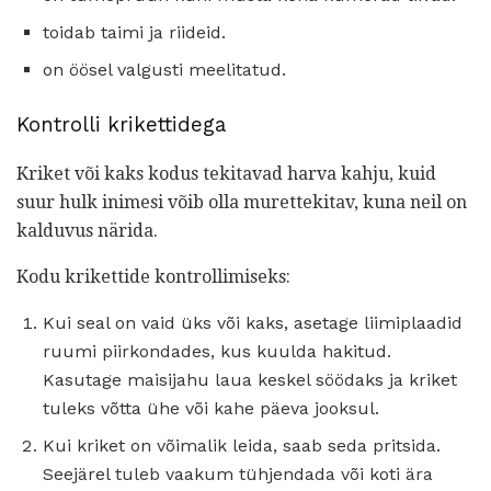
toidab taimi ja riideid.
on öösel valgusti meelitatud.
Kontrolli krikettidega
Kriket või kaks kodus tekitavad harva kahju, kuid
suur hulk inimesi võib olla murettekitav, kuna neil on
kalduvus närida.
Kodu krikettide kontrollimiseks:
Kui seal on vaid üks või kaks, asetage liimiplaadid
ruumi piirkondades, kus kuulda hakitud.
Kasutage maisijahu laua keskel söödaks ja kriket
tuleks võtta ühe või kahe päeva jooksul.
Kui kriket on võimalik leida, saab seda pritsida.
Seejärel tuleb vaakum tühjendada või koti ära