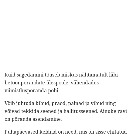
Kuid sagedamini tõuseb niiskus nähtamatult läbi
betoonpõrandate ülespoole, vähendades
viimistluspõranda põhi.
Võib juhtuda kibud, praod, painad ja vibud ning
võivad tekkida seened ja hallitusseened. Ainuke ravi
on põranda asendamine.
Pühapäevased keldrid on need, mis on sisse ehitatud