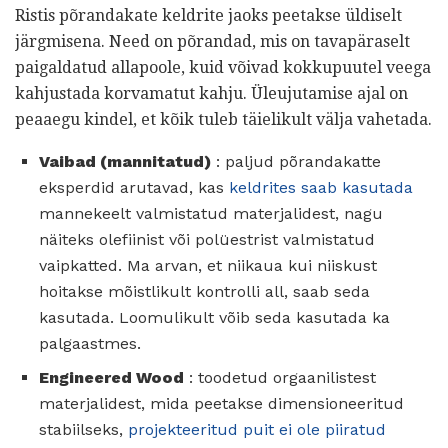
Ristis põrandakate keldrite jaoks peetakse üldiselt
järgmisena. Need on põrandad, mis on tavapäraselt
paigaldatud allapoole, kuid võivad kokkupuutel veega
kahjustada korvamatut kahju. Üleujutamise ajal on
peaaegu kindel, et kõik tuleb täielikult välja vahetada.
Vaibad (mannitatud)
: paljud põrandakatte
eksperdid arutavad, kas
keldrites saab kasutada
mannekeelt valmistatud materjalidest, nagu
näiteks olefiinist või polüestrist valmistatud
vaipkatted. Ma arvan, et niikaua kui niiskust
hoitakse mõistlikult kontrolli all, saab seda
kasutada. Loomulikult võib seda kasutada ka
palgaastmes.
Engineered Wood
: toodetud orgaanilistest
materjalidest, mida peetakse dimensioneeritud
stabiilseks,
projekteeritud puit ei ole piiratud