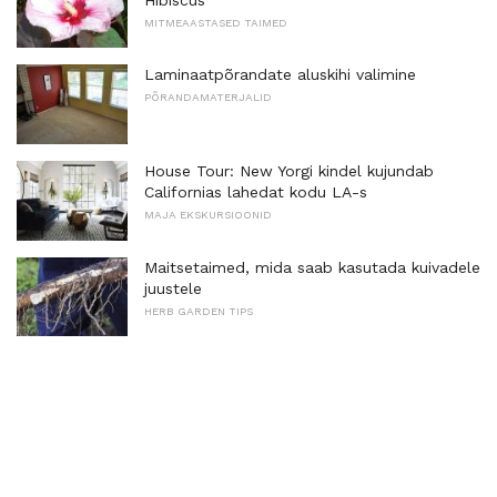
MITMEAASTASED TAIMED
Laminaatpõrandate aluskihi valimine
PÕRANDAMATERJALID
House Tour: New Yorgi kindel kujundab
Californias lahedat kodu LA-s
MAJA EKSKURSIOONID
Maitsetaimed, mida saab kasutada kuivadele
juustele
HERB GARDEN TIPS