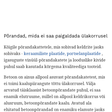
Põrandad, mida ei saa paigaldada ülakorrusel
Kõigile põrandakattetele, mis sobivad keldrite jaoks
sobivaks -
keraamiliste plaatide, portselanplaatide
,
igasuguste vinüül-põrandakatete ja looduslike kivide
puhul saab kasutada kõrgema kvaliteediga tooteid.
Betoon on ainus allpool asuvast põrandakatetest, mis
ei toimi kaalupiirangute tõttu ülakorrusel. Välja
arvatud täisklaasist betoonpõrandate puhul, ei saa
enamik elutruume, millel on allpool keldrikorrus või
alusruum, betoonpõrandate kaalu. Avatud ala
ehitatud betoonpõrandad on enamiku elamute jaoks