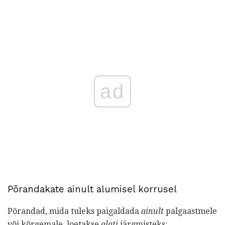
ad
Põrandakate ainult alumisel korrusel
Põrandad, mida tuleks paigaldada
ainult
palgaastmele
või kõrgemale, loetakse
alati
järgmisteks: