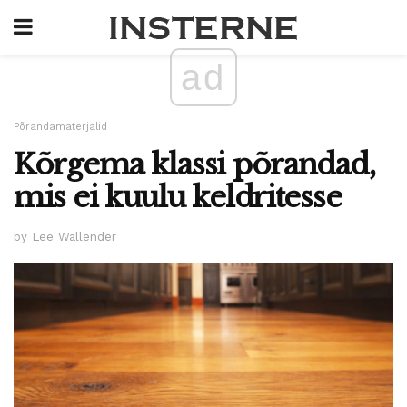
ad
Põrandamaterjalid
Kõrgema klassi põrandad,
mis ei kuulu keldritesse
by Lee Wallender