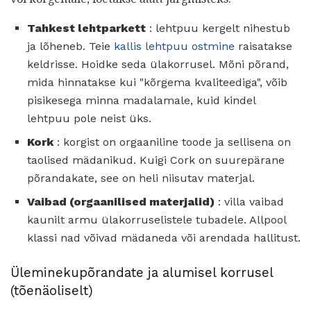
Tahkest lehtparkett
: lehtpuu kergelt nihestub
ja lõheneb. Teie
kallis lehtpuu ostmine
raisatakse
keldrisse. Hoidke seda ülakorrusel. Mõni põrand,
mida hinnatakse kui "kõrgema kvaliteediga", võib
pisikesega minna madalamale, kuid kindel
lehtpuu pole neist üks.
Kork
: korgist on orgaaniline toode ja sellisena on
taolised mädanikud. Kuigi Cork on suurepärane
põrandakate, see on heli niisutav materjal.
Vaibad (orgaanilised materjalid)
: villa vaibad
kaunilt armu ülakorruselistele tubadele. Allpool
klassi nad võivad mädaneda või arendada hallitust.
Üleminekupõrandate ja alumisel korrusel
(tõenäoliselt)