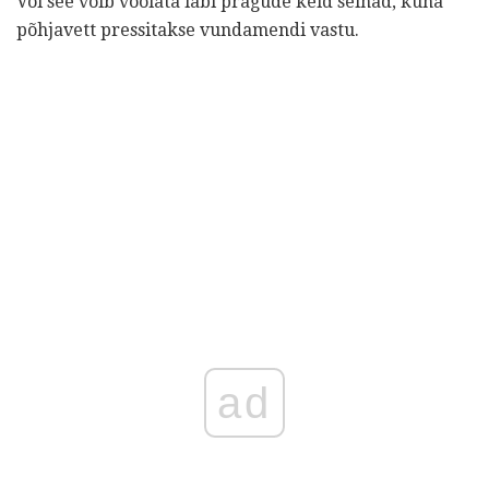
Või see võib voolata läbi pragude keld seinad, kuna
põhjavett pressitakse vundamendi vastu.
ad