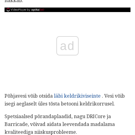
hakkab.
ad
Põhjavesi võib otsida
läbi keldrikiviseinte
. Vesi võib
isegi aeglaselt üles tõsta betooni keldrikorrusel.
Spetsiaalsed põrandaplaadid, nagu DRICore ja
Barricade, võivad aidata leevendada madalama
kvaliteediga niiskusprobleeme.