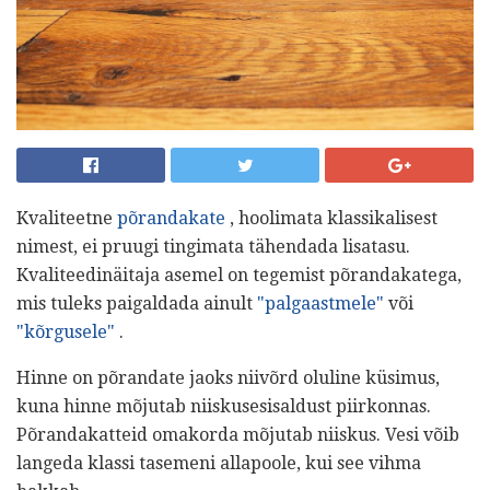
Kvaliteetne
põrandakate
, hoolimata klassikalisest
nimest, ei pruugi tingimata tähendada lisatasu.
Kvaliteedinäitaja asemel on tegemist põrandakatega,
mis tuleks paigaldada ainult
"palgaastmele"
või
"kõrgusele"
.
Hinne on põrandate jaoks niivõrd oluline küsimus,
kuna hinne mõjutab niiskusesisaldust piirkonnas.
Põrandakatteid omakorda mõjutab niiskus. Vesi võib
langeda klassi tasemeni allapoole, kui see vihma