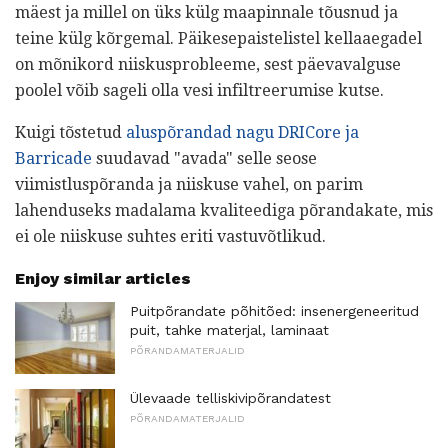
mäest ja millel on üks külg maapinnale tõusnud ja
teine ​​külg kõrgemal. Päikesepaistelistel kellaaegadel
on mõnikord niiskusprobleeme, sest päevavalguse
poolel võib sageli olla vesi infiltreerumise kutse.
Kuigi tõstetud
aluspõrandad nagu DRICore ja
Barricade
suudavad "avada" selle seose
viimistluspõranda ja niiskuse vahel, on parim
lahenduseks madalama kvaliteediga põrandakate, mis
ei ole niiskuse suhtes eriti vastuvõtlikud.
Enjoy similar articles
Puitpõrandate põhitõed: insenergeneeritud
puit, tahke materjal, laminaat
PÕRANDAMATERJALID
Ülevaade telliskivipõrandatest
PÕRANDAMATERJALID