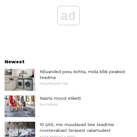
ad
Newest
Nõuanded pesu kohta, mida kõik peaksid
teadma
PESUPÕHIMÕTTED
Naiste mood etikett
SUHTUMINE
10 pilti, mis muudavad teie teadmisi
roostevabast terasest valamudest
KÖÖK REMONT & RENO