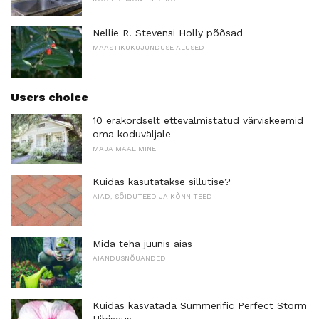
Nellie R. Stevensi Holly põõsad
MAASTIKUKUJUNDUSE ALUSED
Users choice
10 erakordselt ettevalmistatud värviskeemid
oma koduväljale
MAJA MAALIMINE
Kuidas kasutatakse sillutise?
AIAD, SÕIDUTEED JA KÕNNITEED
Mida teha juunis aias
AIANDUSNÕUANDED
Kuidas kasvatada Summerific Perfect Storm
Hibiscus