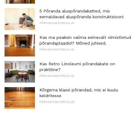
5 Põranda aluspõrandakatted, mis
eemaldavad aluspõranda konstruktsiooni
PÕRANDAMATERJALID
Kas ma peaksin valima eelnevalt viimistletud
põrandaplaadid? Mõned juhised.
PÕRANDAMATERJALID
Kas Retro Linoleumi põrandakate on
praktiline?
PÕRANDAMATERJALID
Kõrgema klassi põrandad, mis ei kuulu
keldritesse
PÕRANDAMATERJALID