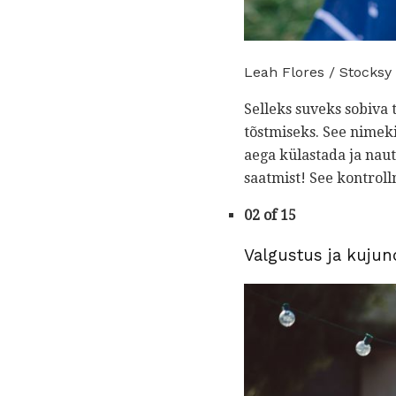
Leah Flores / Stocksy
Selleks suveks sobiva
tõstmiseks. See nimeki
aega külastada ja nau
saatmist! See kontroll
02 of 15
Valgustus ja kuju