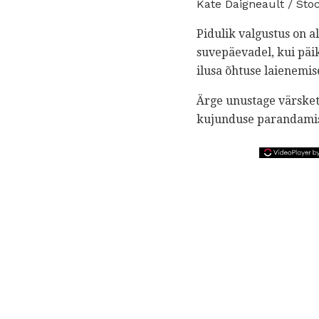
Kate Daigneault / Sto
Pidulik valgustus on 
suvepäevadel, kui päik
ilusa õhtuse laienemis
Ärge unustage värskete
kujunduse parandami