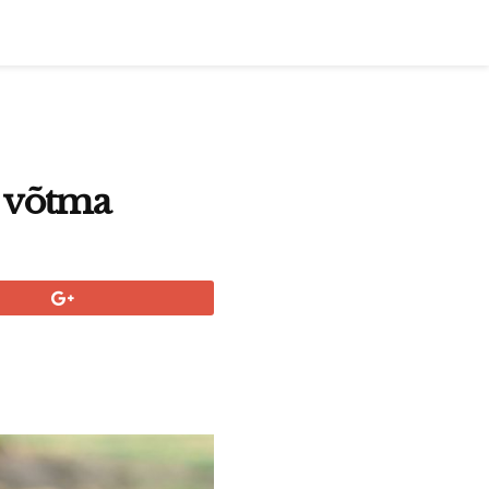
u võtma