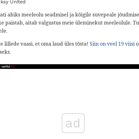
cksy United
alati abiks meeleolu seadmisel ja kõigile suvepeale jõudmi
e paistab, aitab valgustus meie üleminekut meeleolule. Tu
ele.
 lillede vaasi, et oma laud üles tõsta!
Siin on veel 19 viisi
o
seks.
ad