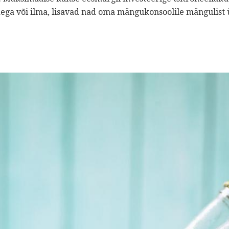
idega või ilma, lisavad nad oma mängukonsoolile mängulist