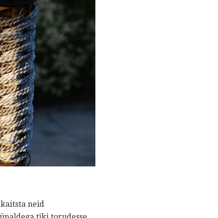
kaitsta neid
ünaldega tiki torudesse.