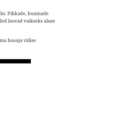
seks. Pikkade, kuumade
led loovad vaikseks aluse
ma hooaja välise