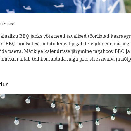
 United
 täiusliku BBQ jaoks võta need tavalised tööriistad kaasae
ri BBQ-poolsetest põhitõdedest jagab teie planeerimisaeg 
tida päeva. Märkige kalendrisse järgmine tagahoov BBQ ja 
nimekiri aitab teil korraldada nagu pro, stressivaba ja hõlp
ndus