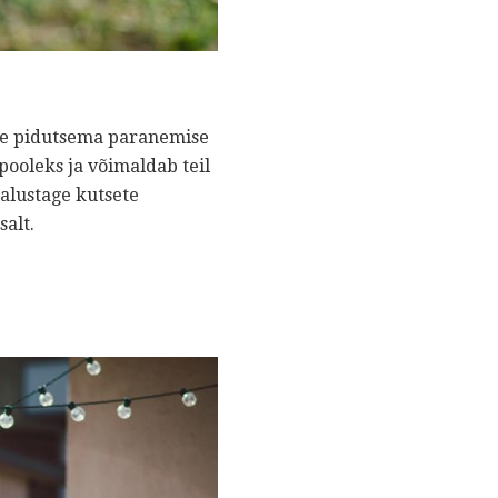
gse pidutsema paranemise
pooleks ja võimaldab teil
alustage kutsete
salt.