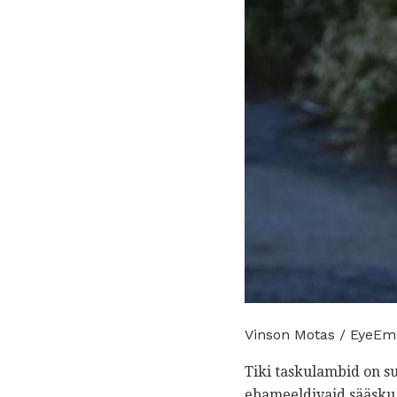
Vinson Motas / EyeEm
Tiki taskulambid on su
ebameeldivaid sääsku.