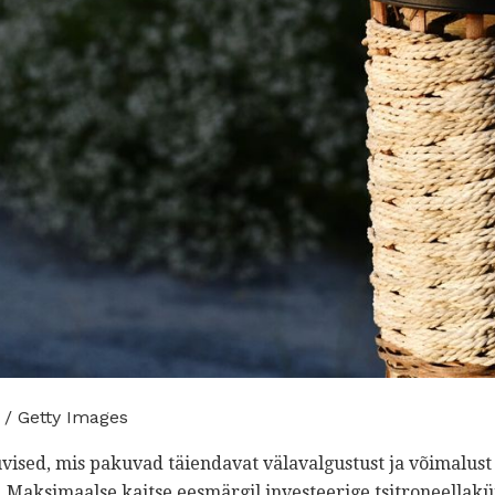
 / Getty Images
vised, mis pakuvad täiendavat välavalgustust ja võimalust 
 Maksimaalse kaitse eesmärgil investeerige tsitroneellakü