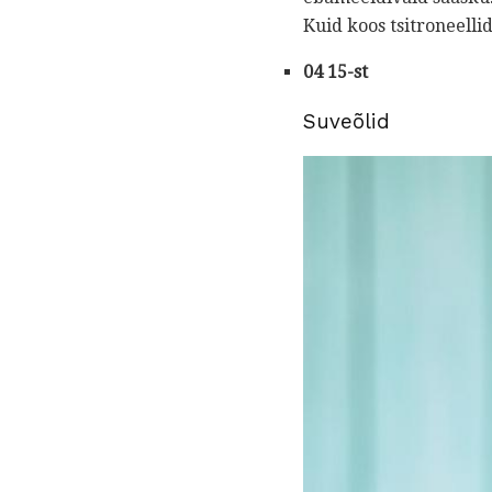
Kuid koos tsitroneell
04 15-st
Suveõlid