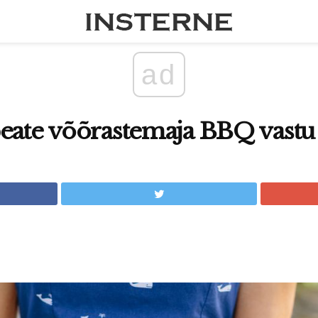
ad
peate võõrastemaja BBQ vast