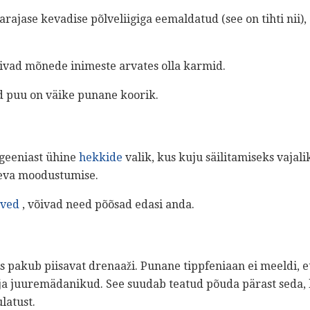
arajase kevadise põlveliigiga eemaldatud (see on tihti nii)
võivad mõnede inimeste arvates olla karmid.
ud puu on väike punane koorik.
ogeeniast ühine
hekkide
valik, kus kuju säilitamiseks vaja
deva moodustumise.
rved
, võivad need põõsad edasi anda.
s pakub piisavat drenaaži. Punane tippfeniaan ei meeldi, et
 ja juuremädanikud. See suudab teatud põuda pärast seda, 
latust.