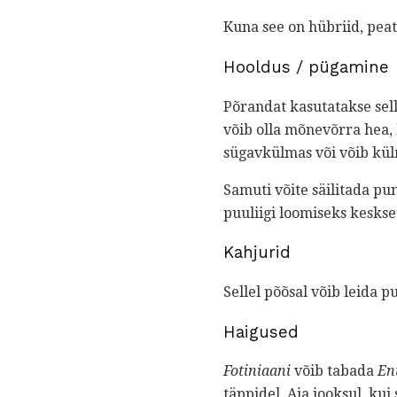
Kuna see on hübriid, pea
Hooldus / pügamine
Põrandat kasutatakse sell
võib olla mõnevõrra hea, 
sügavkülmas või võib kü
Samuti võite säilitada pu
puuliigi loomiseks keskset
Kahjurid
Sellel põõsal võib leida 
Haigused
Fotiniaani
võib tabada
En
täppidel. Aja jooksul, kui