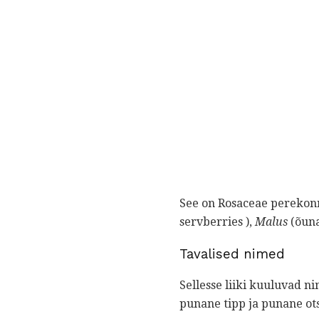
See on Rosaceae perekonn
servberries ),
Malus
(õun
Tavalised nimed
Sellesse liiki kuuluvad ni
punane tipp ja punane ots