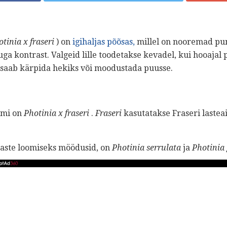
tinia x fraseri
) on
igihaljas põõsas,
millel on nooremad pun
ga kontrast. Valgeid lille toodetakse kevadel, kui hooajal
 saab kärpida hekiks või moodustada puusse.
imi on
Photinia x fraseri
.
Fraseri
kasutatakse Fraseri lasteai
õõsaste loomiseks möödusid, on
Photinia serrulata
ja
Photinia