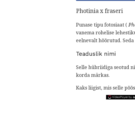
Photinia x fraseri
Punase tipu fotosiaat (
Pho
vanema rohelise lehestiku
eelnevalt hõõrutud. Seda
Teaduslik nimi
Selle hübriidiga seotud n
korda märkas.
Kaks liigist, mis selle p