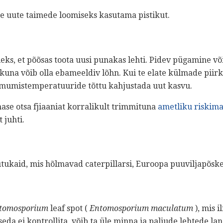
te uute taimede loomiseks kasutama pistikut.
eks, et põõsas toota uusi punakas lehti. Pidev pügamine võib
kuna võib olla ebameeldiv lõhn. Kui te elate külmade piir
lmumistemperatuuride tõttu kahjustada uut kasvu.
nase otsa fjiaaniat korralikult trimmituna
ametliku riskim
 juhti.
putukaid, mis hõlmavad caterpillarsi, Euroopa puuviljapõske
tomosporium
leaf spot (
Entomosporium maculatum
), mis 
 seda ei kontrollita, võib ta üle minna ja paljude lehtede lan