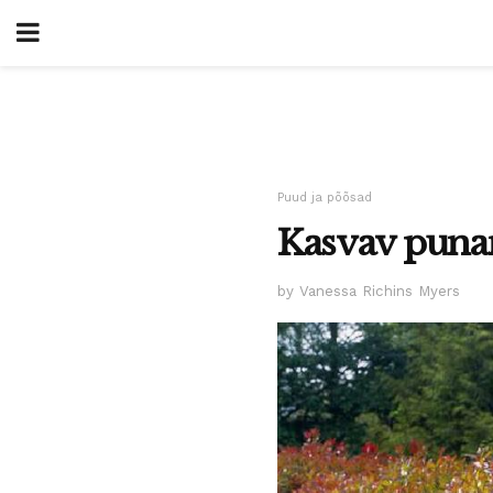
Puud ja põõsad
Kasvav punan
by Vanessa Richins Myers