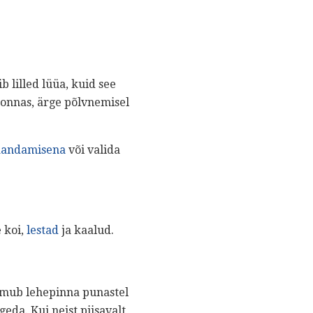
 lilled lüüa, kuid see
konnas, ärge põlvnemisel
aandamisena
või valida
 koi,
lestad
ja kaalud.
ilmub lehepinna punastel
geda. Kui neist piisavalt