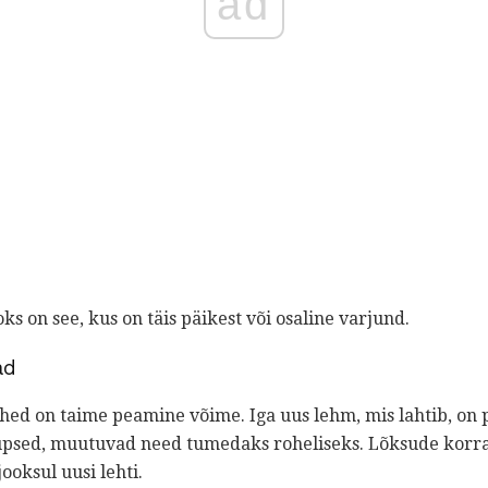
ad
ks on see, kus on täis päikest või osaline varjund.
ad
ehed on taime peamine võime. Iga uus lehm, mis lahtib, on
üpsed, muutuvad need tumedaks roheliseks. Lõksude korrast
oksul uusi lehti.