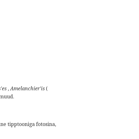
'es
,
Amelanchier'is
(
 muud.
ane tipptooniga fotosina,