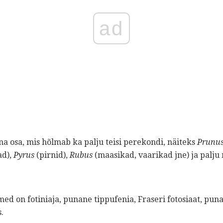
ad
a osa, mis hõlmab ka palju teisi perekondi, näiteks
Prunus
ad),
Pyrus
(pirnid),
Rubus
(maasikad, vaarikad jne) ja palju
med on fotiniaja, punane tippufenia, Fraseri fotosiaat, pun
.