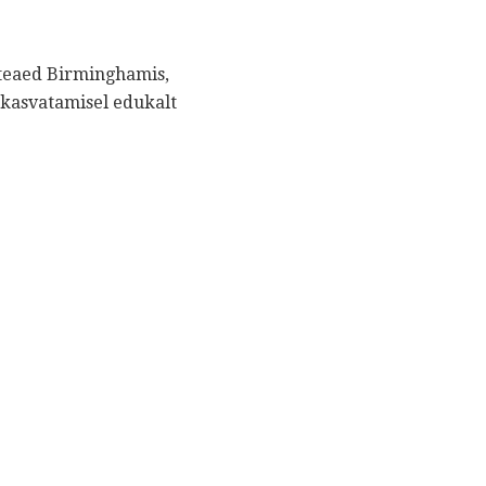
asteaed Birminghamis,
e kasvatamisel edukalt