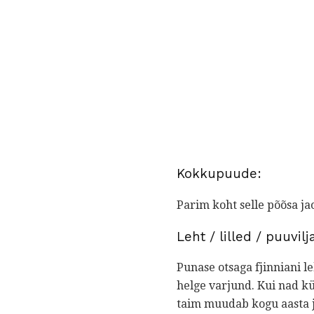
Kokkupuude:
Parim koht selle põõsa jao
Leht / lilled / puuvilj
Punase otsaga fjinniani l
helge varjund. Kui nad k
taim muudab kogu aasta jo