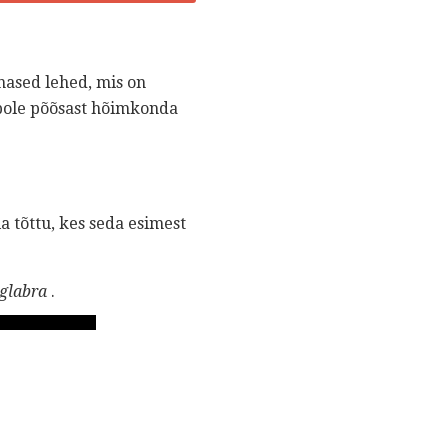
ased lehed, mis on
 pole põõsast hõimkonda
a tõttu, kes seda esimest
 glabra
.