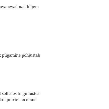
, avanevad nad hiljem
lik pügamine põhjustab
 sellistes tingimustes
kui juurtel on olnud