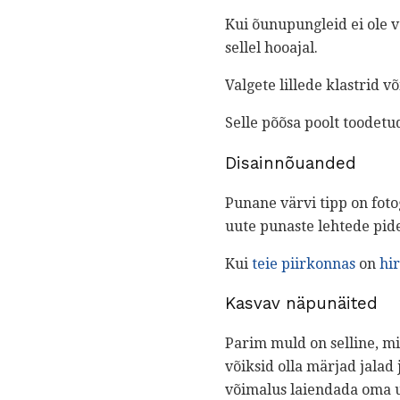
Kui õunupungleid ei ole v
sellel hooajal.
Valgete lillede klastrid 
Selle põõsa poolt toodet
Disainnõuanded
Punane värvi tipp on fot
uute punaste lehtede pi
Kui
teie piirkonnas
on
hi
Kasvav näpunäited
Parim muld on selline, mi
võiksid olla märjad jalad
võimalus laiendada oma u