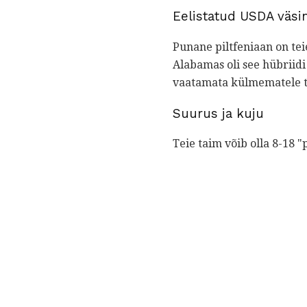
Eelistatud USDA väs
Punane piltfeniaan on tei
Alabamas oli see hübriidi
vaatamata külmematele 
Suurus ja kuju
Teie taim võib olla 8-18 "p