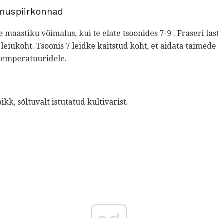
imuspiirkonnad
e maastiku võimalus, kui te elate tsoonides 7-9 . Fraseri l
 leiukoht. Tsoonis 7 leidke kaitstud koht, et aidata taimed
temperatuuridele.
ikk, sõltuvalt istutatud kultivarist.