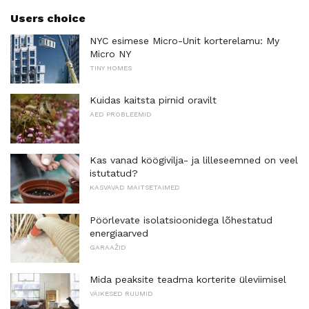
Users choice
NYC esimese Micro-Unit korterelamu: My
Micro NY
TINY HOMES
Kuidas kaitsta pirnid oravilt
AED PROBLEEMID
Kas vanad köögivilja- ja lilleseemned on veel
istutatud?
KASVAVAD MAITSETAIMED
Pöörlevate isolatsioonidega lõhestatud
energiaarved
GARAAŽID
Mida peaksite teadma korterite üleviimisel
VÄIKESED RUUMID