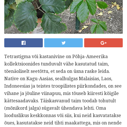
Tetrastigma või kastanivine on Põhja-Ameerika
kollektsioonides tunduvalt vähe kasutatud taim,
tõenäoliselt seetõttu, et seda on üsna raske leida.
Native on Kagu-Aasias, sealhulgas Malaisias, Laos,
Indoneesias ja teistes troopilistes piirkondades, on see
vihane ja jõuline viinapuu, mis tõuseb kiiresti kõigile
kättesaadavaks. Täiskasvanud taim toodab tohutult
(mõnikord jalga) sügavalt ühendava lehti. Oma
looduslikus keskkonnas või siis, kui neid kasvatatakse
õues, kasutatakse neid tihti maakattega, mis on nende