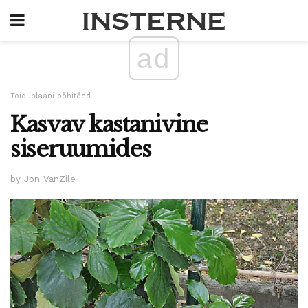
ad
Toiduplaani põhitõed
Kasvav kastanivine
siseruumides
by Jon VanZile