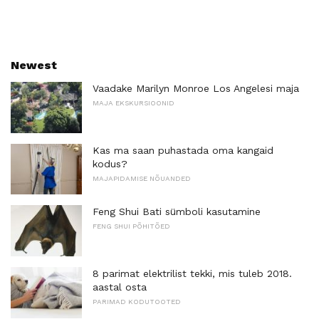
Newest
Vaadake Marilyn Monroe Los Angelesi maja
MAJA EKSKURSIOONID
Kas ma saan puhastada oma kangaid
kodus?
MAJAPIDAMISE NÕUANDED
Feng Shui Bati sümboli kasutamine
FENG SHUI PÕHITÕED
8 parimat elektrilist tekki, mis tuleb 2018.
aastal osta
PARIMAD KODUTOOTED