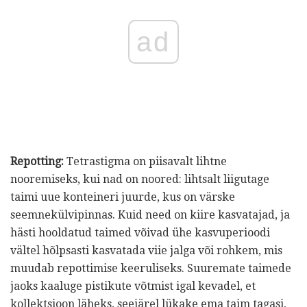
ad
Repotting:
Tetrastigma on piisavalt lihtne
nooremiseks, kui nad on noored: lihtsalt liigutage
taimi uue konteineri juurde, kus on värske
seemnekülvipinnas. Kuid need on kiire kasvatajad, ja
hästi hooldatud taimed võivad ühe kasvuperioodi
vältel hõlpsasti kasvatada viie jalga või rohkem, mis
muudab repottimise keeruliseks. Suuremate taimede
jaoks kaaluge pistikute võtmist igal kevadel, et
kollektsioon läheks, seejärel lükake ema taim tagasi,