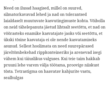
Need on ilusad haagised, millel on suured,
silmatorkavavad lehed ja nad on tolerantsed
laialdaselt muutuvate kasvutingimuste kohta. Võibolla
on neid tähelepanuta jäetud lihtsalt seetõttu, et nad on
võõrasteks enamike kasvatajate jaoks või seetõttu, et
ükski tõsine kasvataja ei ole nende kasvatamiseks
asunud. Sellest hoolimata on need suurepärased
järeltõmbekehad rippkonteineriks ja arenevad isegi
vähem kui täiuslikus valguses. Kui teie taim hakkab
pruuni lehe varem välja töötama, proovige niiskust
tõsta. Tetrastigma on haavatav kahjurite vastu,
sealhulgas