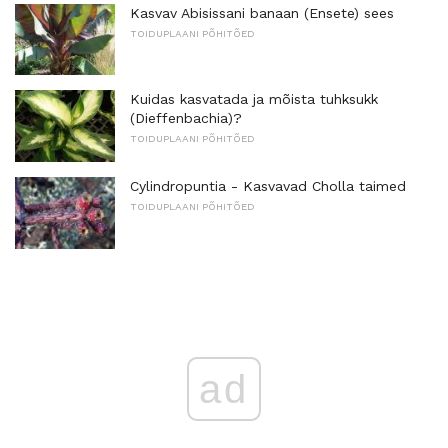
Kasvav Abisissani banaan (Ensete) sees
TOIDUPLAANI PÕHITÕED
Kuidas kasvatada ja mõista tuhksukk
(Dieffenbachia)?
TOIDUPLAANI PÕHITÕED
Cylindropuntia - Kasvavad Cholla taimed
TOIDUPLAANI PÕHITÕED
ad