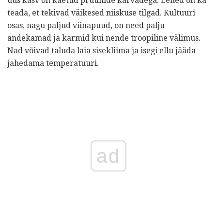
uus kasv on kaetud pruunide karvadega. Lehed on ka
teada, et tekivad väikesed niiskuse tilgad. Kultuuri
osas, nagu paljud viinapuud, on need palju
andekamad ja karmid kui nende troopiline välimus.
Nad võivad taluda laia sisekliima ja isegi ellu jääda
jahedama temperatuuri.
ad