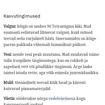
Kasvutingimused
Valgus:
kõigis on umbes 90 Tetrastigma liiki. Nad
enamasti eelistavad libisevat valgust, kuid mõned
teevad seda varjuliselt hästi. Siseruumides on kõige
parem pakkuda vähemalt hommikust päikest.
Vesi:
nende vesi peab muutuma. Nad suudavad toime
tulla troopiliste tingimustega, kus on rohkelt ja
sagedasti vett või põudlikke tingimusi. Ärge laske
taimel istuda vette, aga võib esineda juurmädanikku.
Muld:
tõenäoliselt teevad kõik head ja kiiresti
kuivavad pinnamaterjalid.
Väetis:
söödetakse nõrga
vedelväetisena
kogu
kasvuperioodi jooksul.