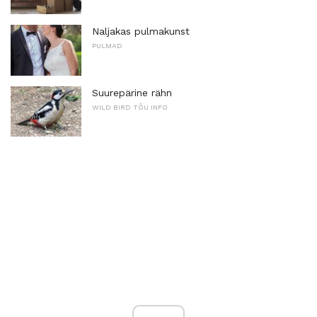
Naljakas pulmakunst
PULMAD
Suurepärine rähn
WILD BIRD TÕU INFO