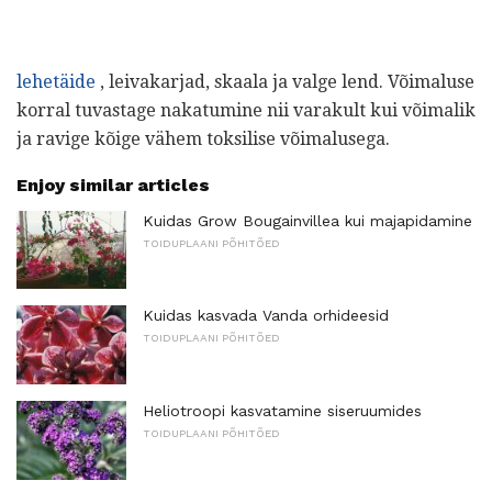
lehetäide
, leivakarjad, skaala ja valge lend. Võimaluse
korral tuvastage nakatumine nii varakult kui võimalik
ja ravige kõige vähem toksilise võimalusega.
Enjoy similar articles
Kuidas Grow Bougainvillea kui majapidamine
TOIDUPLAANI PÕHITÕED
Kuidas kasvada Vanda orhideesid
TOIDUPLAANI PÕHITÕED
Heliotroopi kasvatamine siseruumides
TOIDUPLAANI PÕHITÕED