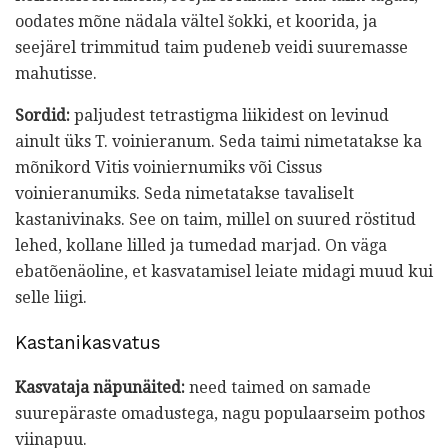
oodates mõne nädala vältel šokki, et koorida, ja
seejärel trimmitud taim pudeneb veidi suuremasse
mahutisse.
Sordid:
paljudest tetrastigma liikidest on levinud
ainult üks T. voinieranum. Seda taimi nimetatakse ka
mõnikord Vitis voiniernumiks või Cissus
voinieranumiks. Seda nimetatakse tavaliselt
kastanivinaks. See on taim, millel on suured röstitud
lehed, kollane lilled ja tumedad marjad. On väga
ebatõenäoline, et kasvatamisel leiate midagi muud kui
selle liigi.
Kastanikasvatus
Kasvataja näpunäited:
need taimed on samade
suurepäraste omadustega, nagu populaarseim pothos
viinapuu.