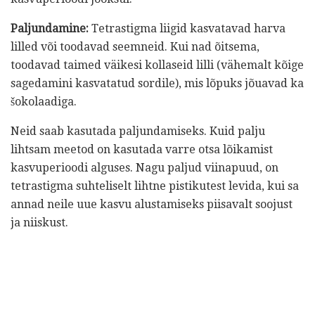
Paljundamine:
Tetrastigma liigid kasvatavad harva
lilled või toodavad seemneid. Kui nad õitsema,
toodavad taimed väikesi kollaseid lilli (vähemalt kõige
sagedamini kasvatatud sordile), mis lõpuks jõuavad ka
šokolaadiga.
Neid saab kasutada paljundamiseks. Kuid palju
lihtsam meetod on kasutada varre otsa lõikamist
kasvuperioodi alguses. Nagu paljud viinapuud, on
tetrastigma suhteliselt lihtne pistikutest levida, kui sa
annad neile uue kasvu alustamiseks piisavalt soojust
ja niiskust.