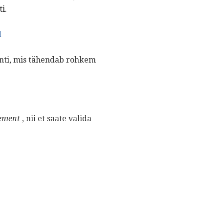
i.
d
menti, mis tähendab rohkem
lement
, nii et saate valida