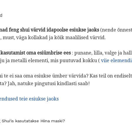
id
ad feng shui värvid idapoolse esiukse jaoks
(nende õnnest
, must, väga kollakad ja kõik maalilised värvid.
e kasutamist oma esiümbrise ees
: punane, lilla, valge ja ha
ju ja metalli elementi, mis puutuvad kokku (
viie elemendi 
i te ei saa oma esiukse ümber värvida? Kas teil on endisel
ta? Jah, natuke pingutusi kindlasti saab!
endused teie esiukse jaoks
 Shui'is kasutatakse Hiina maski?