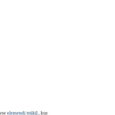
ivse
elemendi tsükil
, kus