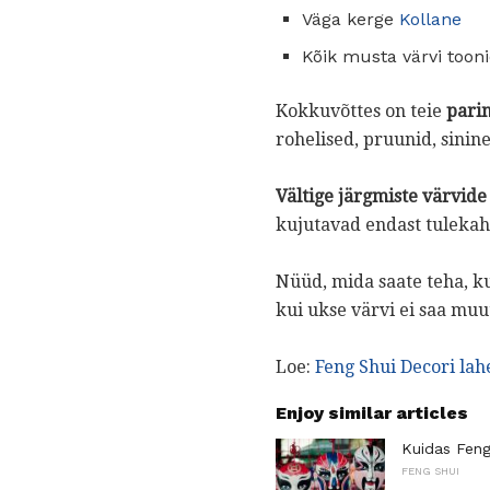
Väga kerge
Kollane
Kõik musta värvi toon
Kokkuvõttes on teie
parim
rohelised, pruunid, sinine
Vältige järgmiste värvid
kujutavad endast tulekah
Nüüd, mida saate teha, ku
kui ukse värvi ei saa muu
Loe:
Feng Shui Decori lah
Enjoy similar articles
Kuidas Feng
FENG SHUI