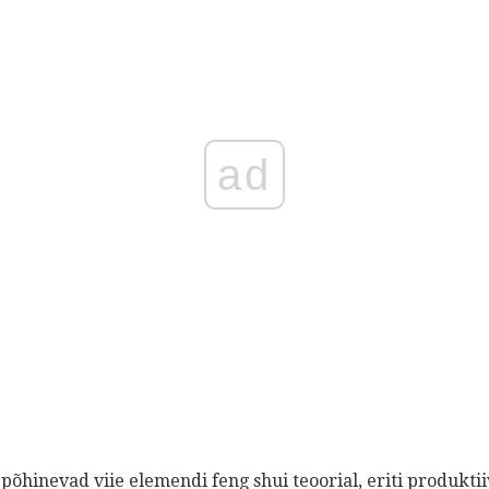
ad
õhinevad viie elemendi feng shui teoorial, eriti produkti