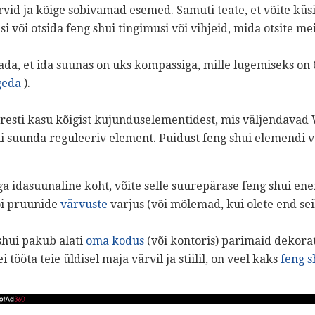
vid ja kõige sobivamad esemed. Samuti teate, et võite küs
või otsida feng shui tingimusi või vihjeid, mida otsite mei
ada, et ida suunas on uks kompassiga, mille lugemiseks on 6
geda
).
esti kasu kõigist kujunduselementidest, mis väljendavad
i suunda reguleeriv element. Puidust feng shui elemendi 
ega idasuunaline koht, võite selle suurepärase feng shui en
õi pruunide
värvuste
varjus (või mõlemad, kui olete end se
 shui pakub alati
oma kodus
(või kontoris) parimaid dekorati
tööta teie üldisel maja värvil ja stiilil, on veel kaks
feng s