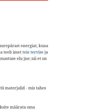
uurepärast energiat, kuna
ja teeb imet
teie tervise
ja
rmastuse elu jne; nii et on
õi materjalid - mis tahes
aaksite määrata oma