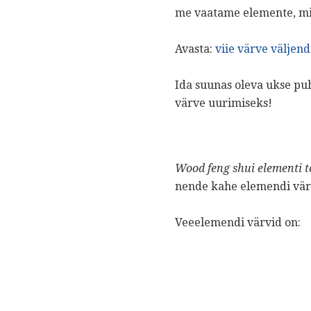
me vaatame elemente, mis
Avasta:
viie värve välje
Ida suunas oleva ukse puh
värve uurimiseks!
Wood feng shui elementi to
nende kahe elemendi värvi
Veeelemendi värvid on: