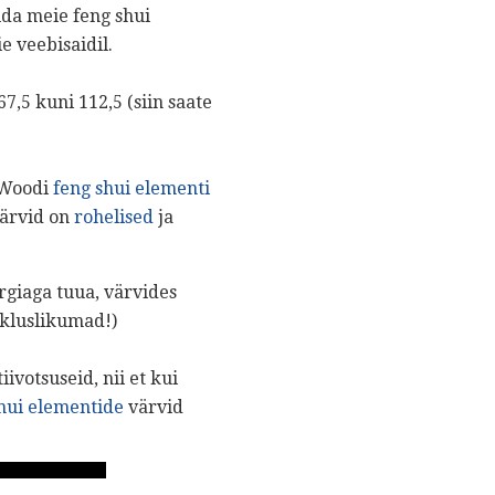
ida meie feng shui
e veebisaidil.
7,5 kuni 112,5 (siin saate
 Woodi
feng shui elementi
värvid on
rohelised
ja
ergiaga tuua, värvides
ikluslikumad!)
ivotsuseid, nii et kui
hui elementide
värvid