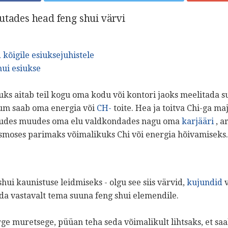
utades head feng shui värvi
kõigile esiuksejuhistele
hui esiukse
uks aitab teil kogu oma kodu või kontori jaoks meelitada s
uum saab oma energia või
CH-
toite. Hea ja toitva Chi-ga ma
ljudes muudes oma elu valdkondades nagu oma
karjääri
, a
moses parimaks võimalikuks Chi või energia hõivamiseks.
shui kaunistuse leidmiseks - olgu see siis värvid,
kujundid
v
da vastavalt tema suuna feng shui elemendile.
rge muretsege, püüan teha seda võimalikult lihtsaks, et s