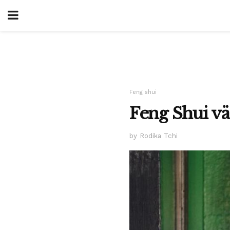
Feng shui
Feng Shui vä
by Rodika Tchi