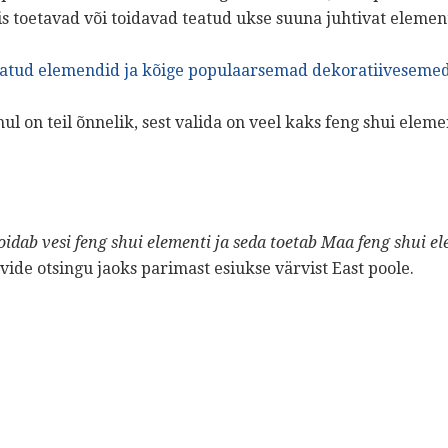
 toetavad või toidavad teatud ukse suuna juhtivat element
ndatud elemendid ja kõige populaarsemad dekoratiiveseme
ul on teil õnnelik, sest valida on veel kaks feng shui ele
idab vesi feng shui elementi ja seda toetab Maa feng shui e
de otsingu jaoks parimast esiukse värvist East poole.