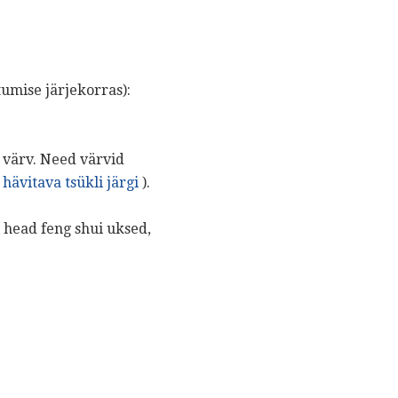
umise järjekorras):
ll värv. Need värvid
hävitava tsükli järgi
).
t head feng shui uksed,