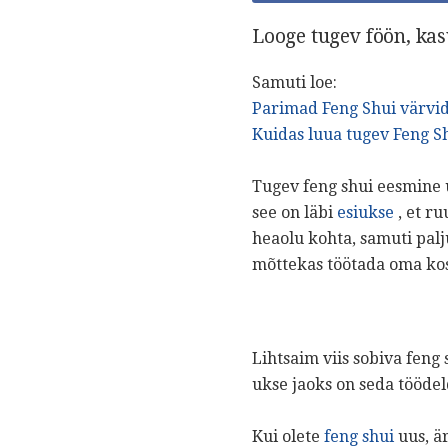
Looge tugev föön, kas
Samuti loe:
Parimad Feng Shui värvid 
Kuidas luua tugev Feng S
Tugev feng shui eesmine 
see on läbi
esiukse
, et r
heaolu kohta, samuti pa
mõttekas töötada oma kos
Lihtsaim viis sobiva feng 
ukse jaoks on seda töödel
Kui olete
feng shui
uus, ä