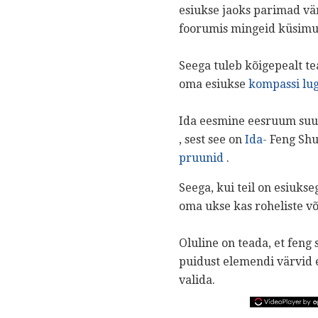
esiukse jaoks parimad vär
foorumis mingeid küsimusi 
Seega tuleb kõigepealt te
oma esiukse
kompassi lu
Ida eesmine eesruum suur
, sest see on
Ida-
Feng Shu
pruunid
.
Seega, kui teil on esiuks
oma ukse kas roheliste v
Oluline on teada, et feng
puidust elemendi värvid ei 
valida.