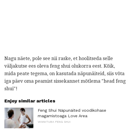
Nagu näete, pole see nii raske, et hoolitseda selle
väljakutse ees oleva feng shui olukorra eest. Kõik,
mida peate tegema, on kasutada näpunäiteid, siis võta
iga päev oma peamist sissekannet mõtlema "head feng
shui"!
Enjoy similar articles
Feng Shui Näpunäited voodikohase
magamistoaga Love Area
VANNITUBA FENG SHUI