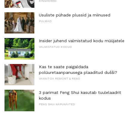
KINGIIDEED
Usuliste pühade plussid ja miinused
PULMAD
Insider juhend valmistatud kodu müüjatele
VALMISTATUD KODUD
Kas te saate paigaldada
polüuretaanpanusega plaaditud dušši?
VANNITOA REMONT & RENO
3 parimat Feng Shui kasutab tuulelaadrit
kodus
FENG SHUI NÄPUNÄITED