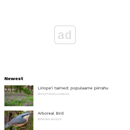
ad
Newest
Liriope'i taimed: populaarne piirrahu
MAASTIKUKUJUNDUS
Arboreal Bird
BIRDING BASICS