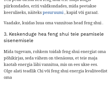
piirkondades, eriti valdkondades, mida peetakse
keeruliseks, näiteks
pesuruumi
, kapid või garaaž.
Vaadake, kuidas luua oma vannitoas head feng shui .
3. Keskenduge hea feng shui teie peamisele
sisenemisele
Mida tugevam, rohkem toidab feng shui energiat oma
põhikirjas, seda vähem on tõenäosus, et teie maja
kaotab energia läbi vannitoa, mis on ees ukse ees.
Olge alati teadlik Chi või feng shui energia kvaliteedist
oma