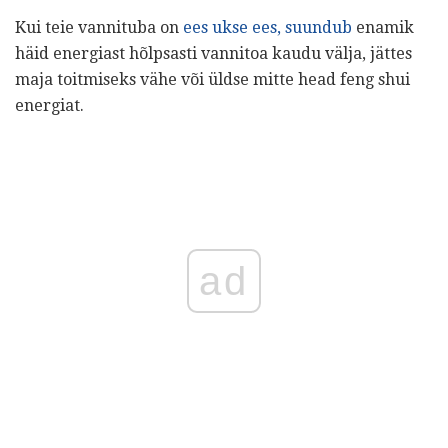
Kui teie vannituba on
ees ukse ees, suundub
enamik
häid energiast hõlpsasti vannitoa kaudu välja, jättes
maja toitmiseks vähe või üldse mitte head feng shui
energiat.
ad