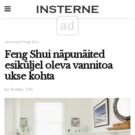
ad
Vannituba Feng Shui
Feng Shui näpunäited
esiküljel oleva vannitoa
ukse kohta
by Rodika Tchi