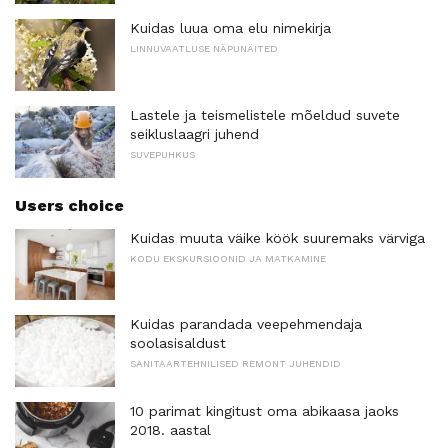
Kuidas luua oma elu nimekirja
LINNUVAATLUSE NÄPUNÄITED
Lastele ja teismelistele mõeldud suvete
seikluslaagri juhend
SUVEPUHKUS
Users choice
Kuidas muuta väike köök suuremaks värviga
KODU EKSKURSIOONID JA MATKAMINE
Kuidas parandada veepehmendaja
soolasisaldust
SANITAARTEHNILISED REMONT JUHENDID
10 parimat kingitust oma abikaasa jaoks
2018. aastal