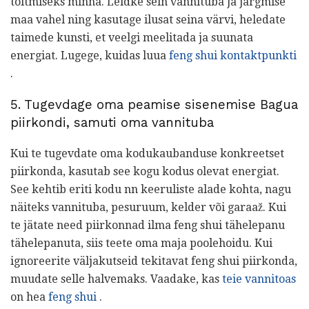
toitmiseks minna. Leidke sein vannituba ja järgmise
maa vahel ning kasutage ilusat seina värvi, heledate
taimede kunsti, et veelgi meelitada ja suunata
energiat. Lugege, kuidas luua
feng shui kontaktpunkti
.
5. Tugevdage oma peamise sisenemise Bagua
piirkondi, samuti oma vannituba
Kui te tugevdate oma kodukaubanduse konkreetset
piirkonda, kasutab see kogu kodus olevat energiat.
See kehtib eriti kodu nn keeruliste alade kohta, nagu
näiteks vannituba, pesuruum, kelder või garaaž. Kui
te jätate need piirkonnad ilma feng shui tähelepanu
tähelepanuta, siis teete oma maja poolehoidu. Kui
ignoreerite väljakutseid tekitavat feng shui piirkonda,
muudate selle halvemaks. Vaadake, kas
teie vannitoas
on hea
feng shui
.