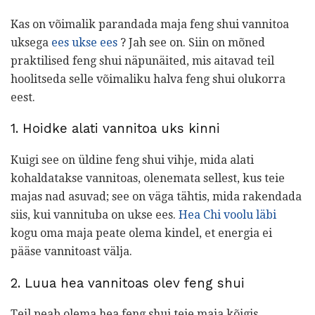
Kas on võimalik parandada maja feng shui vannitoa
uksega
ees ukse ees
? Jah see on. Siin on mõned
praktilised feng shui näpunäited, mis aitavad teil
hoolitseda selle võimaliku halva feng shui olukorra
eest.
1. Hoidke alati vannitoa uks kinni
Kuigi see on üldine feng shui vihje, mida alati
kohaldatakse vannitoas, olenemata sellest, kus teie
majas nad asuvad; see on väga tähtis, mida rakendada
siis, kui vannituba on ukse ees.
Hea Chi voolu läbi
kogu oma maja peate olema kindel, et energia ei
pääse vannitoast välja.
2. Luua hea vannitoas olev feng shui
Teil peab olema hea feng shui teie maja kõigis