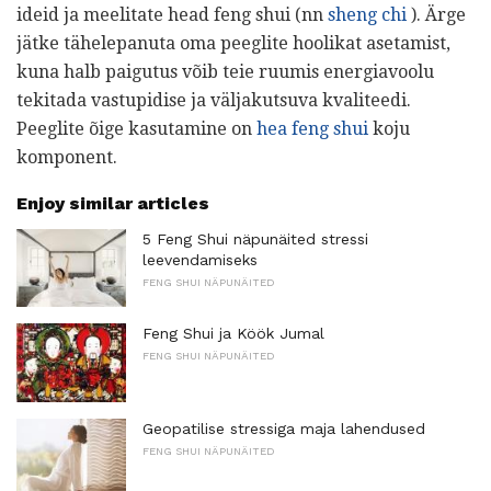
ideid ja meelitate head feng shui (nn
sheng chi
). Ärge
jätke tähelepanuta oma peeglite hoolikat asetamist,
kuna halb paigutus võib teie ruumis energiavoolu
tekitada vastupidise ja väljakutsuva kvaliteedi.
Peeglite õige kasutamine on
hea feng shui
koju
komponent.
Enjoy similar articles
5 Feng Shui näpunäited stressi
leevendamiseks
FENG SHUI NÄPUNÄITED
Feng Shui ja Köök Jumal
FENG SHUI NÄPUNÄITED
Geopatilise stressiga maja lahendused
FENG SHUI NÄPUNÄITED