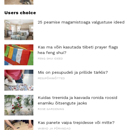
Users choice
25 peamise magamistoaga valgustuse ideed
Kas ma võin kasutada tiibeti prayer flags
hea feng shui?
FENG SHUI IDEED
Mis on pesupudeli ja prillide tärklis?
PESUPÕHIMÕTTED
Kuidas treenida ja kasvada ronida roosid
enamiku õitsengute jaoks
ROSE GARDENING
Kas panete vaipa trepidesse või mitte?
VAIBAD JA PÕRANDAD