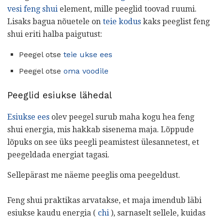
vesi feng shui
element, mille peeglid toovad ruumi.
Lisaks bagua nõuetele on
teie kodus
kaks peeglist feng
shui eriti halba paigutust:
Peegel otse
teie ukse ees
Peegel otse
oma voodile
Peeglid esiukse lähedal
Esiukse ees
olev peegel surub maha kogu hea feng
shui energia, mis hakkab sisenema maja. Lõppude
lõpuks on see üks peegli peamistest ülesannetest, et
peegeldada energiat tagasi.
Sellepärast me näeme peeglis oma peegeldust.
Feng shui praktikas arvatakse, et maja imendub läbi
esiukse kaudu energia (
chi
), sarnaselt sellele, kuidas