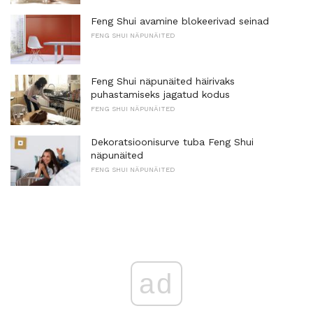
Feng Shui avamine blokeerivad seinad
FENG SHUI NÄPUNÄITED
Feng Shui näpunäited häirivaks
puhastamiseks jagatud kodus
FENG SHUI NÄPUNÄITED
Dekoratsioonisurve tuba Feng Shui
näpunäited
FENG SHUI NÄPUNÄITED
ad