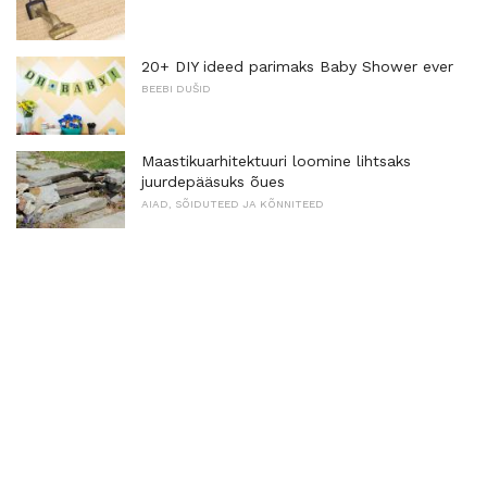
20+ DIY ideed parimaks Baby Shower ever
BEEBI DUŠID
Maastikuarhitektuuri loomine lihtsaks
juurdepääsuks õues
AIAD, SÕIDUTEED JA KÕNNITEED