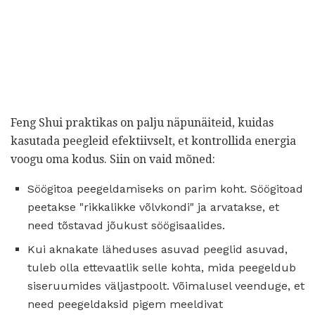
Feng Shui praktikas on palju näpunäiteid, kuidas
kasutada peegleid efektiivselt, et kontrollida energia
voogu oma kodus. Siin on vaid mõned:
Söögitoa peegeldamiseks on parim koht. Söögitoad
peetakse "rikkalikke võlvkondi" ja arvatakse, et
need tõstavad jõukust söögisaalides.
Kui aknakate läheduses asuvad peeglid asuvad,
tuleb olla ettevaatlik selle kohta, mida peegeldub
siseruumides väljastpoolt. Võimalusel veenduge, et
need peegeldaksid pigem meeldivat