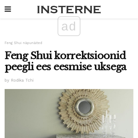
ad
Feng Shui näpunäited
Feng Shui korrektsioonid
peegli ees eesmise uksega
by Rodika Tchi