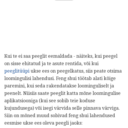
Kui te ei saa peeglit eemaldada - näiteks, kui peegel
on sisse ehitatud ja te asute rentida, või kui
peeglitüüpi
ukse ees on peegelkatus, siis peate otsima
loomingulisi lahendusi. Feng shui töötab alati kõige
paremini, kui seda rakendatakse loominguliselt ja
peenelt. Niisiis saate peeglit katta mõne loomingulise
aplikatsiooniga (kui see sobib teie koduse
kujundusega) või isegi värvida selle pinnava värviga.
Siin on mõned muud sobivad feng shui lahendused
eesmise ukse ees oleva peegli jaoks: