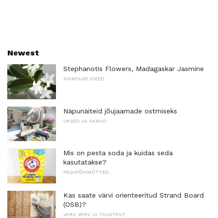
Newest
Stephanotis Flowers, Madagaskar Jasmine
AIANDUSE IDEED
Näpunäiteid jõujaamade ostmiseks
UKSED JA AKNAD
Mis on pesta soda ja kuidas seda
kasutatakse?
PESUPÕHIMÕTTED
Kas saate värvi orienteeritud Strand Board
(OSB)?
VÄRV, VÄRV JA TAUSTPILT