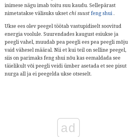
inimese nägu imab toitu suu kaudu. Sellepärast
nimetatakse välisuks ukset
chi suust
feng shui
.
Ukse ees olev peegel töötab vastupidiselt soovitud
energia voolule. Suurendades kaugust esiukse ja
peegli vahel, muudab pea peegli ees pea peegli mõju
vaid vähesel määral. Nii et kui teil on selline peegel,
siis on parimaks feng shui nõu kas eemaldada see
täielikult või peegli veidi ümber asetada et see pisut
nurga all ja ei peegelda ukse otseselt.
ad