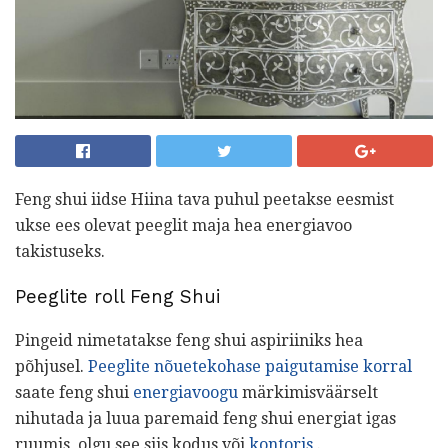
Feng shui iidse Hiina tava puhul peetakse eesmist
ukse ees olevat peeglit maja hea energiavoo
takistuseks.
Peeglite roll Feng Shui
Pingeid nimetatakse feng shui aspiriiniks hea
põhjusel.
Peeglite nõuetekohase paigutamise korral
saate feng shui
energiavoogu
märkimisväärselt
nihutada ja luua paremaid feng shui energiat igas
ruumis, olgu see siis kodus või
kontoris
.