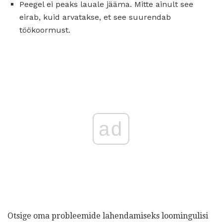
Peegel ei peaks lauale jääma. Mitte ainult see
eirab, kuid arvatakse, et see suurendab
töökoormust.
ad
Otsige oma probleemide lahendamiseks loomingulisi