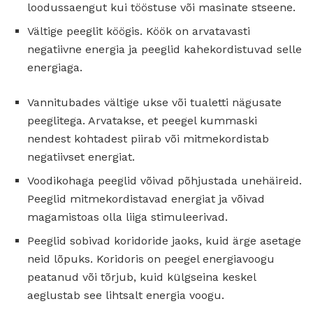
loodussaengut kui tööstuse või masinate stseene.
Vältige peeglit köögis. Köök on arvatavasti
negatiivne energia ja peeglid kahekordistuvad selle
energiaga.
Vannitubades vältige ukse või tualetti nägusate
peeglitega. Arvatakse, et peegel kummaski
nendest kohtadest piirab või mitmekordistab
negatiivset energiat.
Voodikohaga peeglid võivad põhjustada unehäireid.
Peeglid mitmekordistavad energiat ja võivad
magamistoas olla liiga stimuleerivad.
Peeglid sobivad koridoride jaoks, kuid ärge asetage
neid lõpuks. Koridoris on peegel energiavoogu
peatanud või tõrjub, kuid külgseina keskel
aeglustab see lihtsalt energia voogu.