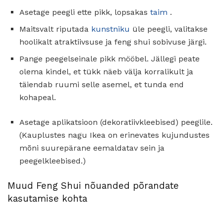
Asetage peegli ette pikk, lopsakas
taim
.
Maitsvalt riputada
kunstniku
üle peegli, valitakse
hoolikalt atraktiivsuse ja feng shui sobivuse järgi.
Pange peegelseinale pikk mööbel. Jällegi peate
olema kindel, et tükk näeb välja korralikult ja
täiendab ruumi selle asemel, et tunda end
kohapeal.
Asetage aplikatsioon (dekoratiivkleebised) peeglile.
(Kauplustes nagu Ikea on erinevates kujundustes
mõni suurepärane eemaldatav sein ja
peegelkleebised.)
Muud Feng Shui nõuanded põrandate
kasutamise kohta