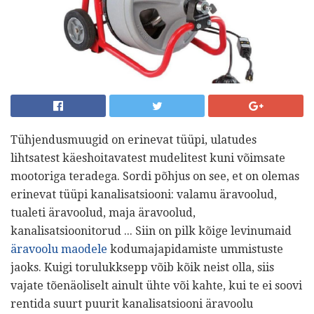
Tühjendusmuugid on erinevat tüüpi, ulatudes
lihtsatest käeshoitavatest mudelitest kuni võimsate
mootoriga teradega. Sordi põhjus on see, et on olemas
erinevat tüüpi kanalisatsiooni: valamu äravoolud,
tualeti äravoolud, maja äravoolud,
kanalisatsioonitorud ... Siin on pilk kõige levinumaid
äravoolu maodele
kodumajapidamiste ummistuste
jaoks. Kuigi torulukksepp võib kõik neist olla, siis
vajate tõenäoliselt ainult ühte või kahte, kui te ei soovi
rentida suurt puurit kanalisatsiooni äravoolu