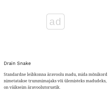
ad
Drain Snake
Standardne leibkonna äravoolu madu, mida mõnikord
nimetatakse trummimajaks või ülemisteks madudeks,
on väikseim äravoolutorustik.