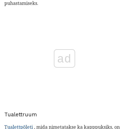
puhastamiseks.
ad
Tualettruum
Tualettpõleti
, mida nimetatakse ka kapppuksiks, on