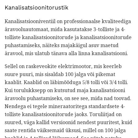
Kanalisatsioonitorustik
Kanalisatsiooniventiil on professionaalse kvaliteediga
äravooluautomaat, mida kasutatakse 3-tolliste ja 4-
tolliste kanalisatsioonitorude ja kanalisatsioonitorude
puhastamiseks, näiteks majakäigul asuv maetud
äravool, mis ulatub tänava alla linna kanalisatsiooni.
Sellel on raskeveokite elektrimootor, mis keerleb
suure puuri, mis sisaldab 100 jalga või pikemat
kaablit. Kaablid on läbimõõduga 5/8 tolli või 3/4 tolli.
Kui torulukksepp on kutsutud maja kanalisatsiooni
äravoolu puhastamiseks, on see see, mida nad toovad.
Nendega ei tegele mineraatoritega standardsete 4-
tolliste kanalisatsioonitorude jaoks. Toruliitjad on
suured, väga kallid versioonid nendest puuritest, kuid
saate rentida väiksemaid üksusi, millel on 100 jalga