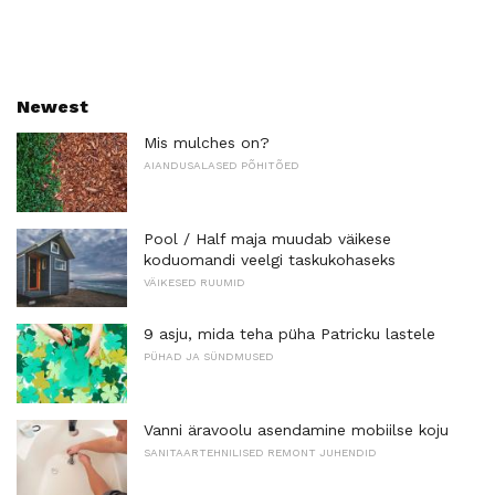
Newest
Mis mulches on?
AIANDUSALASED PÕHITÕED
Pool / Half maja muudab väikese
koduomandi veelgi taskukohaseks
VÄIKESED RUUMID
9 asju, mida teha püha Patricku lastele
PÜHAD JA SÜNDMUSED
Vanni äravoolu asendamine mobiilse koju
SANITAARTEHNILISED REMONT JUHENDID