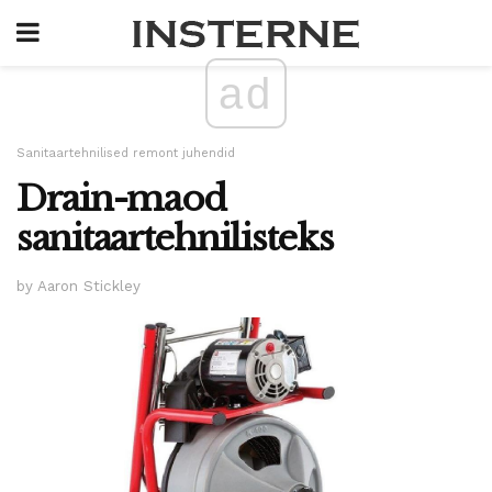
ad
Sanitaartehnilised remont juhendid
Drain-maod
sanitaartehnilisteks
by Aaron Stickley