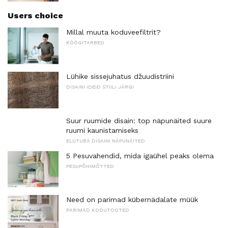
Users choice
Millal muuta koduveefiltrit?
KÖÖGITARBED
Lühike sissejuhatus džuudistriini
DISAINI IDEID STIILI JÄRGI
Suur ruumide disain: top näpunäited suure
ruumi kaunistamiseks
ELUTUBA DISAINI NÄPUNÄITED
5 Pesuvahendid, mida igaühel peaks olema
PESUPÕHIMÕTTED
Need on parimad kübernädalate müük
PARIMAD KODUTOOTED