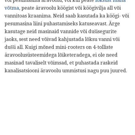
või pesumasina äravoolu, või kui peate
lõksust maha
võtma,
peate äravoolu köögist või köögivilja all või
vannitoas kraanima. Neid saab kasutada ka köögi- või
pesumasina liini puhastamiseks katuseavast. Ärge
kasutage neid masinaid vannide või dušisegurite
jaoks, sest need võivad kahjustada lõksu vanni või
dušši all. Kuigi mõned mini-rooters on 4-tolliste
äravoolusüsteemidega lõiketeradega, ei ole need
masinad tavaliselt võimsad, et puhastada raskeid
kanalisatsiooni äravoolu ummistusi nagu puu juured.