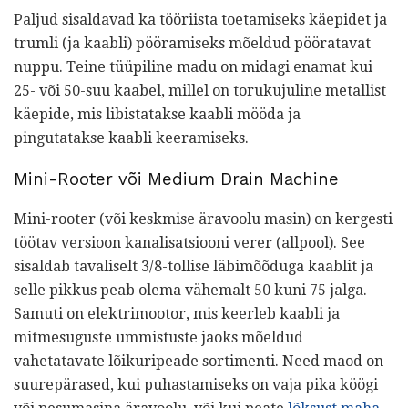
Paljud sisaldavad ka tööriista toetamiseks käepidet ja
trumli (ja kaabli) pööramiseks mõeldud pööratavat
nuppu. Teine tüüpiline madu on midagi enamat kui
25- või 50-suu kaabel, millel on torukujuline metallist
käepide, mis libistatakse kaabli mööda ja
pingutatakse kaabli keeramiseks.
Mini-Rooter või Medium Drain Machine
Mini-rooter (või keskmise äravoolu masin) on kergesti
töötav versioon kanalisatsiooni verer (allpool). See
sisaldab tavaliselt 3/8-tollise läbimõõduga kaablit ja
selle pikkus peab olema vähemalt 50 kuni 75 jalga.
Samuti on elektrimootor, mis keerleb kaabli ja
mitmesuguste ummistuste jaoks mõeldud
vahetatavate lõikuripeade sortimenti. Need maod on
suurepärased, kui puhastamiseks on vaja pika köögi