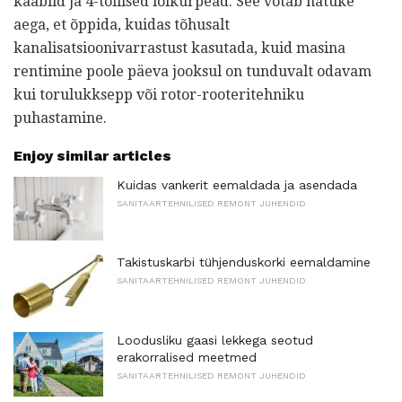
kaablid ja 4-tollised lõikurpead. See võtab natuke
aega, et õppida, kuidas tõhusalt
kanalisatsioonivarrastust kasutada, kuid masina
rentimine poole päeva jooksul on tunduvalt odavam
kui torulukksepp või rotor-rooteritehniku ​​
puhastamine.
Enjoy similar articles
Kuidas vankerit eemaldada ja asendada
SANITAARTEHNILISED REMONT JUHENDID
Takistuskarbi tühjenduskorki eemaldamine
SANITAARTEHNILISED REMONT JUHENDID
Loodusliku gaasi lekkega seotud
erakorralised meetmed
SANITAARTEHNILISED REMONT JUHENDID