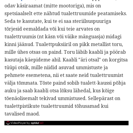
odav käsiraamat (mitte mootoriga), mis on
spetsiaalselt ette nähtud tualettruumide peatamiseks.
Seda te kasutate, kui te ei saa steriilsuspuuriga
tõrjesid eemaldada või kui teie arvates on
tualettruumis (nt käsn või väike mänguasja) midagi
kinni jäänud. Tualettpuksiiril on pikk metallist toru,
mille ühes otsas on paind. Toru läbib kaabli ja pöörab
kasutaja käepideme abil. Kaabli "äri otsal" on korgitsa
tüüpi otsik, mille niidid asuvad ummistuste ja
pehmete esemetena, nii et saate neid tualettruumist
välja tõmmata. Tõste paind sobib tualett-kaussi põhja
auku ja saab kaabli otsa lõksu lähedal, kus kõige
tõenäolisemalt tekivad ummistused. Sellepärast on
tualettpistikute tualettruumid tõhusamad kui
tavalised maod.