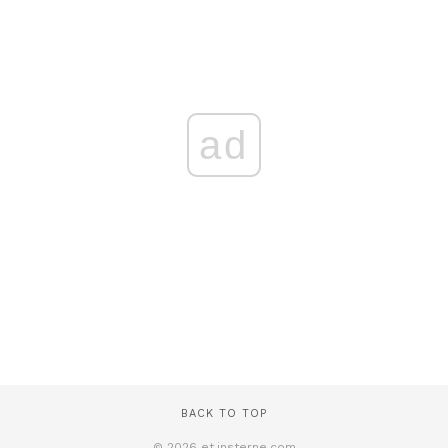
ad
BACK TO TOP
© 2026 et.insterne.com