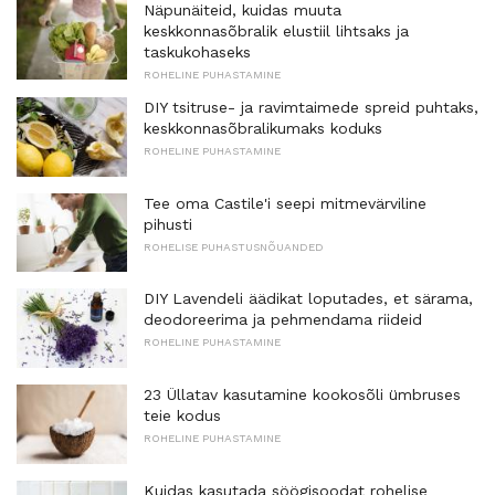
Näpunäiteid, kuidas muuta
keskkonnasõbralik elustiil lihtsaks ja
taskukohaseks
ROHELINE PUHASTAMINE
DIY tsitruse- ja ravimtaimede spreid puhtaks,
keskkonnasõbralikumaks koduks
ROHELINE PUHASTAMINE
Tee oma Castile'i seepi mitmevärviline
pihusti
ROHELISE PUHASTUSNÕUANDED
DIY Lavendeli äädikat loputades, et särama,
deodoreerima ja pehmendama riideid
ROHELINE PUHASTAMINE
23 Üllatav kasutamine kookosõli ümbruses
teie kodus
ROHELINE PUHASTAMINE
Kuidas kasutada söögisoodat rohelise