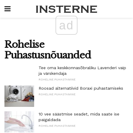
ad
Rohelise
Puhastusnõuanded
Tee oma keskkonnasõbraliku Lavenderi vaip
ja värskendaja
ROHELINE PUHASTAMINE
Roosad alternatiivid Boraxi puhastamiseks
ROHELINE PUHASTAMINE
10 vee säästmise seadet, mida saate ise
paigaldada
ROHELINE PUHASTAMINE