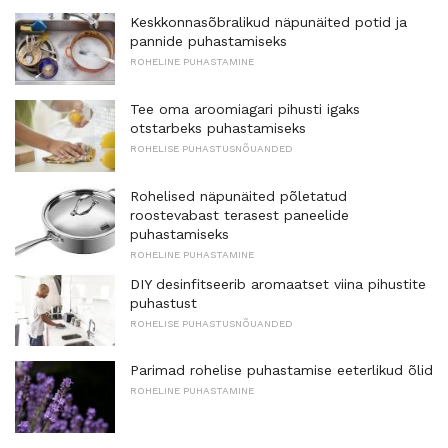
Keskkonnasõbralikud näpunäited potid ja
pannide puhastamiseks
ROHELINE PUHASTAMINE
Tee oma aroomiagari pihusti igaks
otstarbeks puhastamiseks
ROHELISE PUHASTUSNÕUANDED
Rohelised näpunäited põletatud
roostevabast terasest paneelide
puhastamiseks
ROHELINE PUHASTAMINE
DIY desinfitseerib aromaatset viina pihustite
puhastust
ROHELISE PUHASTUSNÕUANDED
Parimad rohelise puhastamise eeterlikud õlid
ROHELINE PUHASTAMINE