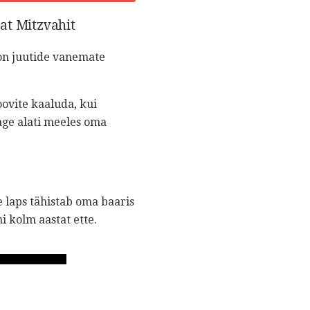
Bat Mitzvahit
 on juutide vanemate
oovite kaaluda, kui
age alati meeles oma
e laps tähistab oma baaris
 kolm aastat ette.