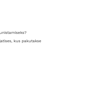
aunistamiseks?
ajatises, kus pakutakse