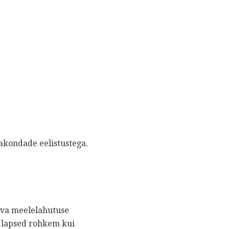
rakondade eelistustega.
biva meelelahutuse
d lapsed rohkem kui