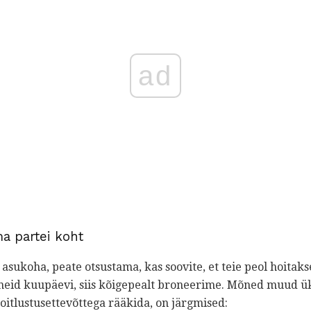
ad
a partei koht
asukoha, peate otsustama, kas soovite, et teie peol hoitaks
 neid kuupäevi, siis kõigepealt broneerime. Mõned muud ü
oitlustusettevõttega rääkida, on järgmised: