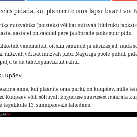
eeles pidada, kui planeerite oma lapse baarit või 
iks mitzvahiks (poisteks) või bat mitzvah (tüdruku jaoks)
mastel aastatel on saanud pere ja sõprade jaoks suur pidu.
t uhketelt vanematelt, on siin sammud ja üksikasjad, mida s
r mitzvah või bat mitzvah pidu. Nagu iga poole puhul, pid
 palju ta on tähelepanelikult rahul.
 kuupäev
eadma enne, kui plaanite oma parki, on kuupäev, mille tei
s. Kuupäev võib sõltuvalt koguduse suurusest määrata kuni
se tegelikule 13. sünnipäevale lähedane.