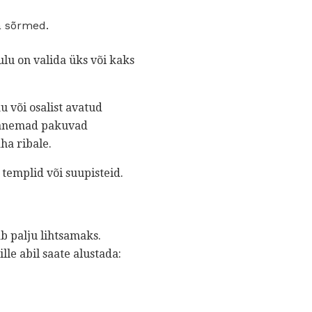
na sõrmed.
lu on valida üks või kaks
u või osalist avatud
 vanemad pakuvad
ha ribale.
templid või suupisteid.
b palju lihtsamaks.
le abil saate alustada: