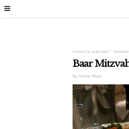
Üritused ja osapooled
Sünnipäe
Baar Mitzva
by Donna Pilato