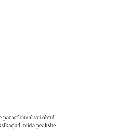
e pärastlõunal või õhtul.
ksikasjad, mida peaksite