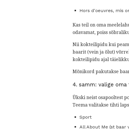
Hors d'oeuvres, mis on
Kas teil on oma meelelah
odavamat, poiss sõbraliku
Nii kokteilipidu kui peam
baarit (vein ja õlut) võ
kokteilipidu ajal täielik
Mõnikord pakutakse baari
4. samm: valige oma
Ükski neist osapooltest 
Teema valitakse tihti lap
Sport
All About Me (st baar 