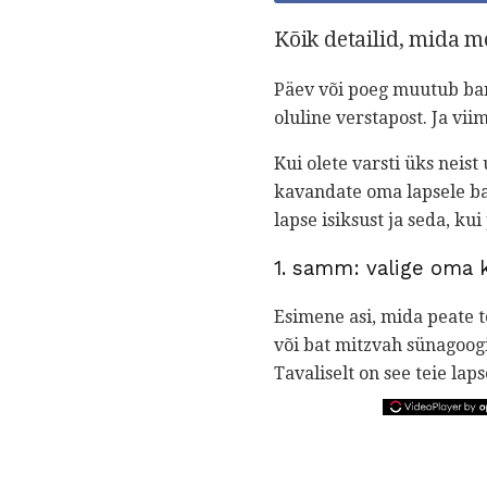
Kõik detailid, mida m
Päev või poeg muutub bar
oluline verstapost. Ja vii
Kui olete varsti üks neis
kavandate oma lapsele ba
lapse isiksust ja seda, kui
1. samm: valige oma
Esimene asi, mida peate t
või bat mitzvah sünagoogi
Tavaliselt on see teie lap