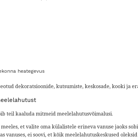
ekonna heategevus
seotud dekoratsioonide, kutsumiste, keskosade, kooki ja e
eelelahutust
võib teil kaaluda mitmeid meelelahutusvõimalusi.
 meeles, et valite oma külalistele erineva vanuse jaoks so
as vanuses, ei soovi, et kõik meelelahutuskeskused oleksi