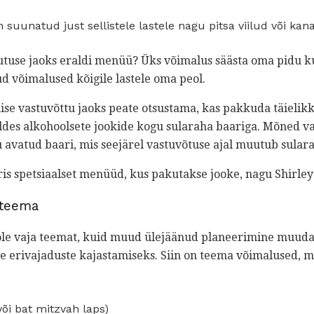
 suunatud just sellistele lastele nagu pitsa viilud või ka
utuse jaoks eraldi menüü? Üks võimalus säästa oma pidu ku
d võimalused kõigile lastele oma peol.
ise vastuvõttu jaoks peate otsustama, kas pakkuda täielikk
rreldes alkohoolsete jookide kogu sularaha baariga. Mõned
ku avatud baari, mis seejärel vastuvõtuse ajal muutub sulara
s spetsiaalset menüüd, kus pakutakse jooke, nagu Shirley 
 teema
pole vaja teemat, kuid muud ülejäänud planeerimine muuda
se erivajaduste kajastamiseks. Siin on teema võimalused, mil
või bat mitzvah laps)