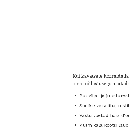
Kui kavatsete korraldada 
oma toitlustusega arutad
Puuvilja- ja juustuma
Soolise veiseliha, rös
Vastu võetud hors d'o
Külm kala Rootsi laud,