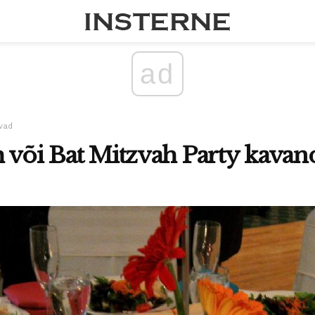
ad
vad
h või Bat Mitzvah Party kava