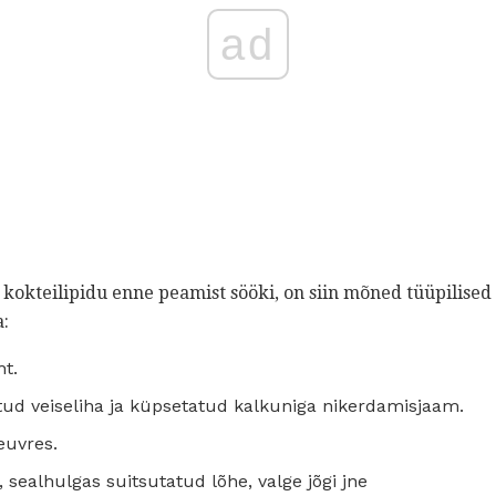
ad
kokteilipidu enne peamist sööki, on siin mõned tüüpilised
a:
ht.
titud veiseliha ja küpsetatud kalkuniga nikerdamisjaam.
euvres.
 sealhulgas suitsutatud lõhe, valge jõgi jne