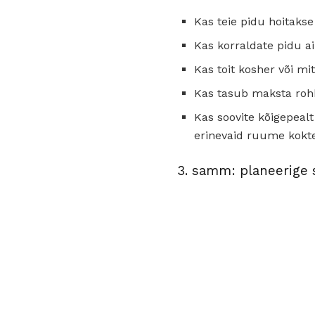
Kas teie pidu hoitaks
Kas korraldate pidu a
Kas toit kosher või mi
Kas tasub maksta rohk
Kas soovite kõigepealt 
erinevaid ruume kokte
3. samm: planeerige 