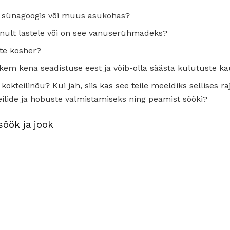
e sünagoogis või muus asukohas?
inult lastele või on see vanuserühmadeks?
tte kosher?
em kena seadistuse eest ja võib-olla säästa kulutuste k
kokteilinõu? Kui jah, siis kas see teile meeldiks sellises r
ilide ja hobuste valmistamiseks ning peamist sööki?
söök ja jook