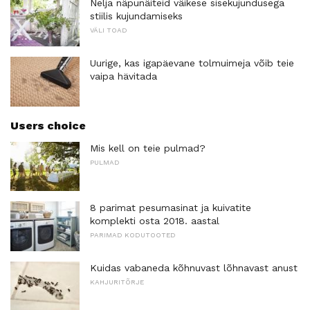
Nelja näpunäiteid väikese sisekujundusega
stiilis kujundamiseks
VÄLI TOAD
Uurige, kas igapäevane tolmuimeja võib teie
vaipa hävitada
Users choice
Mis kell on teie pulmad?
PULMAD
8 parimat pesumasinat ja kuivatite
komplekti osta 2018. aastal
PARIMAD KODUTOOTED
Kuidas vabaneda kõhnuvast lõhnavast anust
KAHJURITÕRJE