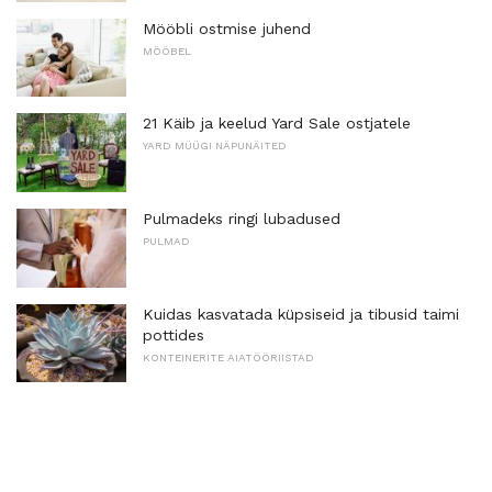
Mööbli ostmise juhend
MÖÖBEL
21 Käib ja keelud Yard Sale ostjatele
YARD MÜÜGI NÄPUNÄITED
Pulmadeks ringi lubadused
PULMAD
Kuidas kasvatada küpsiseid ja tibusid taimi
pottides
KONTEINERITE AIATÖÖRIISTAD