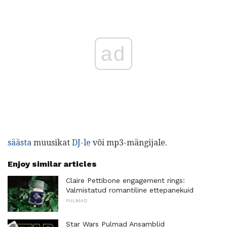
ad
säästa
muusikat
DJ-le
või mp3-mängijale.
Enjoy similar articles
Claire Pettibone engagement rings:
Valmistatud romantiline ettepanekuid
PULMAD
Star Wars Pulmad Ansamblid