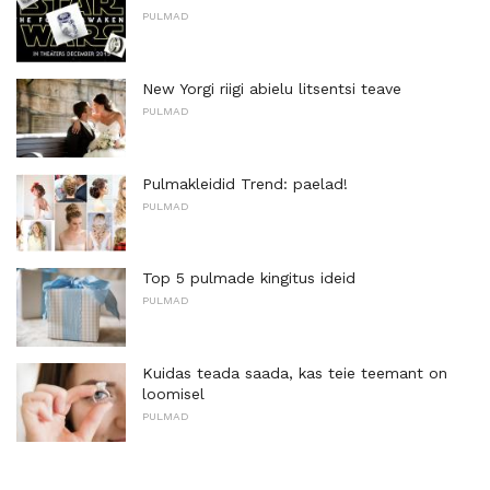
PULMAD
New Yorgi riigi abielu litsentsi teave
PULMAD
Pulmakleidid Trend: paelad!
PULMAD
Top 5 pulmade kingitus ideid
PULMAD
Kuidas teada saada, kas teie teemant on
loomisel
PULMAD