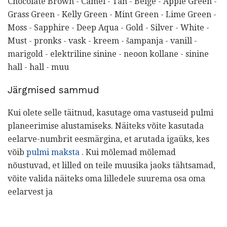
Chocolate Brown - Camel - Tan - Beige - Apple Green -
Grass Green - Kelly Green - Mint Green - Lime Green -
Moss - Sapphire - Deep Aqua - Gold - Silver - White -
Must - pronks - vask - kreem - šampanja - vanill -
marigold - elektriline sinine - neoon kollane - sinine
hall - hall - muu
Järgmised sammud
Kui olete selle täitnud, kasutage oma vastuseid pulmi
planeerimise alustamiseks. Näiteks võite kasutada
eelarve-numbrit eesmärgina, et arutada igaüks, kes
võib
pulmi maksta
. Kui mõlemad mõlemad
nõustuvad, et lilled on teile muusika jaoks tähtsamad,
võite valida näiteks oma lilledele suurema osa oma
eelarvest ja