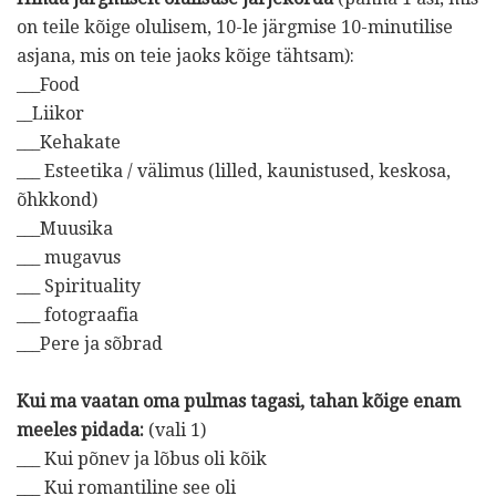
on teile kõige olulisem, 10-le järgmise 10-minutilise
asjana, mis on teie jaoks kõige tähtsam):
___Food
__Liikor
___Kehakate
___ Esteetika / välimus (lilled, kaunistused, keskosa,
õhkkond)
___Muusika
___ mugavus
___ Spirituality
___ fotograafia
___Pere ja sõbrad
Kui ma vaatan oma pulmas tagasi, tahan kõige enam
meeles pidada:
(vali 1)
___ Kui põnev ja lõbus oli kõik
___ Kui romantiline see oli