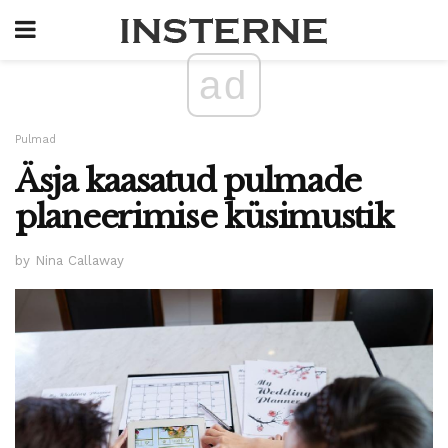
ad
Pulmad
Äsja kaasatud pulmade
planeerimise küsimustik
by Nina Callaway