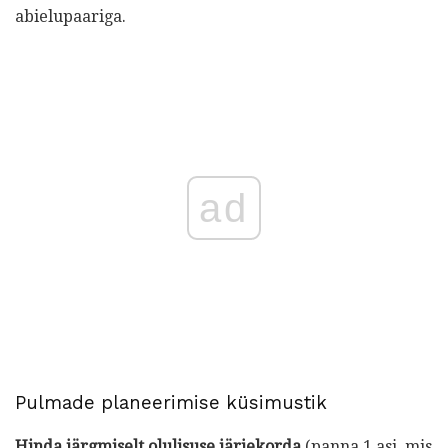
abielupaariga.
ad
Pulmade planeerimise küsimustik
Hinda järgmiselt olulisuse järjekorda
(panna 1 asi, mis