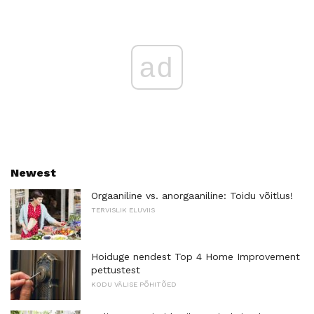
ad
Newest
Orgaaniline vs. anorgaaniline: Toidu võitlus!
TERVISLIK ELUVIIS
Hoiduge nendest Top 4 Home Improvement
pettustest
KODU VÄLISE PÕHITÕED