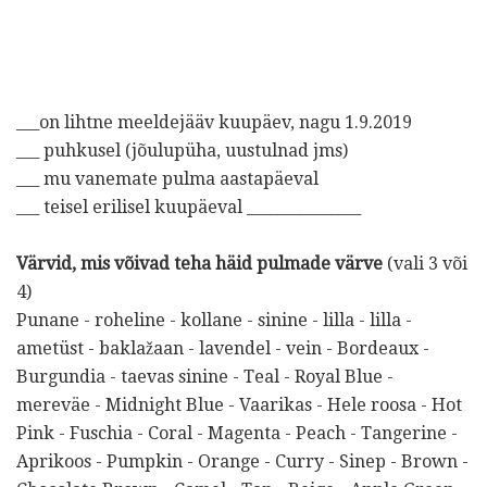
___on lihtne meeldejääv kuupäev, nagu 1.9.2019
___ puhkusel (jõulupüha, uustulnad jms)
___ mu vanemate pulma aastapäeval
___ teisel erilisel kuupäeval _______________
Värvid, mis võivad teha häid pulmade värve
(vali 3 või
4)
Punane - roheline - kollane - sinine - lilla - lilla -
ametüst - baklažaan - lavendel - vein - Bordeaux -
Burgundia - taevas sinine - Teal - Royal Blue -
mereväe - Midnight Blue - Vaarikas - Hele roosa - Hot
Pink - Fuschia - Coral - Magenta - Peach - Tangerine -
Aprikoos - Pumpkin - Orange - Curry - Sinep - Brown -