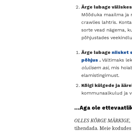
Ärge lubage väliskes
Mõõduka maailma ja 
crawlies lahtris. Kont
sorte vead nägema, kui
põhjustades veekindlu
Ärge lubage
niisket 
põhjus
.
Vältimaks lek
olulisem asi,
mis hoiab
elamistingimust.
Kõigi külgede ja ääre
kommunaalkulud ja v
...Aga ole ettevaatli
OLLES KÕRGE MÄRKIGE,
tihendada. Meie kodudes 