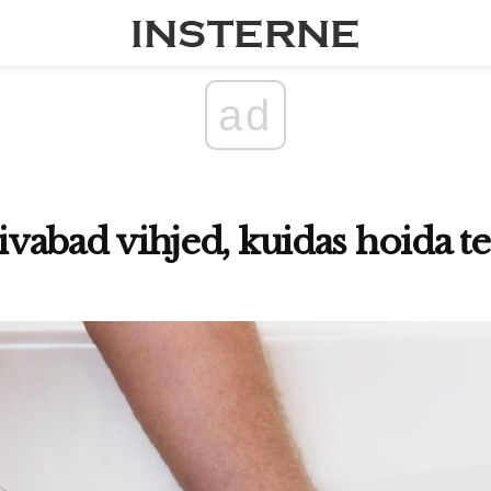
ad
divabad vihjed, kuidas hoida t