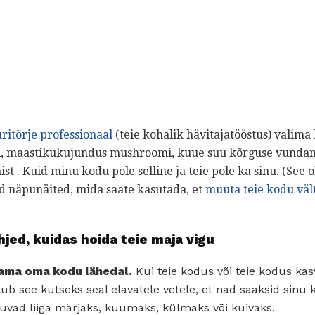
ritõrje professionaal
(teie kohalik hävitajatööstus) valima 
li, maastikukujundus mushroomi, kuue suu kõrguse vundam
ist . Kuid minu kodu pole selline ja teie pole ka sinu. (See 
ed näpunäited, mida saate kasutada, et
muuta teie kodu väl
hjed, kuidas hoida teie maja vigu
lama oma kodu lähedal.
Kui teie kodus või teie kodus kasv
tub see kutseks seal elavatele vetele, et nad saaksid sinu
vad liiga märjaks, kuumaks, külmaks või kuivaks.