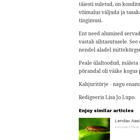
täiesti suletud, on kondi
võimalus väljuda ja tasak
tingimusi.
Ent need alumised servad 
vastab sihtasutusele. See
nendel aladel mittekõrg
Peale ülaltoodud, mäleta 
põrandal oli väike kogus 
Kahjuritõrje - nagu enam
Redigeeris Lisa Jo Lupo.
Enjoy similar articles
Lendav Aasi
KAHJURITÕRJE