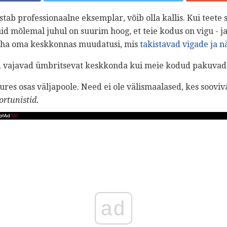
stab professionaalne eksemplar, võib olla kallis. Kui teete s
d mõlemal juhul on suurim hoog, et teie kodus on vigu - ja s
teha oma keskkonnas muudatusi, mis
takistavad vigade ja nä
 vajavad ümbritsevat keskkonda kui meie kodud pakuvad
ures osas väljapoole. Need ei ole välismaalased, kes sooviv
ortunistid.
ad