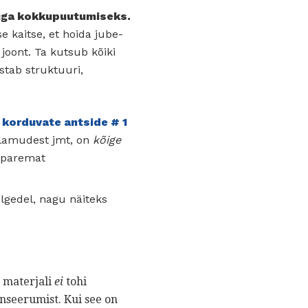
ikuga kokkupuutumiseks.
se kaitse, et hoida jube-
joont. Ta kutsub kõiki
stab struktuuri,
 korduvate antside # 1
valamudest jmt, on
kõige
 paremat
lgedel, nagu näiteks
t materjali
ei
tohi
nseerumist. Kui see on