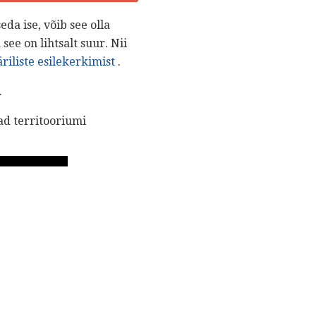
eda ise, võib see olla
ee on lihtsalt suur. Nii
riliste esilekerkimist
.
.
ad territooriumi