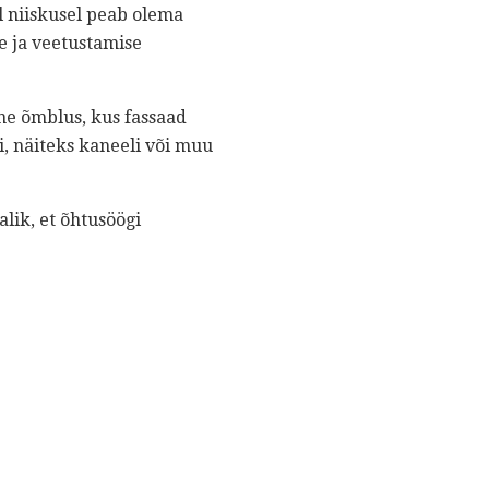
l niiskusel peab olema
e ja veetustamise
ne õmblus, kus fassaad
i, näiteks kaneeli või muu
alik, et õhtusöögi