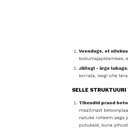
Veenduge, et niiskus
kodumajapidamises, er
Jällegi - ärge lubage
korrata. Isegi ühe te
SELLE STRUKTUURI
Tihendid praod betoo
maailmast betoonplaat
natuke rohkem aega ja
putukaid, kuna pihusta