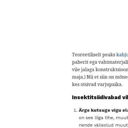
Teoreetiliselt peaks
kahju
paberit ega vahtmaterja
viie jalaga konstruktsioon
maja.) Nii et siin on mõn
kes otsivad varjupaika.
Insektitsiidivabad vi
Ärge kutsuge vigu e
on see liiga tihe, muu
nende välisolud muutu