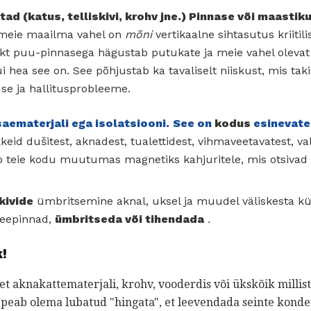
tad (katus, telliskivi, krohv jne.) Pinnase või maast
meie maailma vahel on
mõni
vertikaalne sihtasutus kriitili
akt puu-pinnasega hägustab putukate ja meie vahel olevat 
 hea see on. See põhjustab ka tavaliselt niiskust, mis taki
se ja hallitusprobleeme.
saematerjali ega isolatsiooni.
See on
kodus
esinevate
keid dušitest, aknadest, tualettidest, vihmaveetavatest, 
 teie kodu muutumas magnetiks kahjuritele, mis otsivad
kivide
ümbritsemine aknal, uksel ja muudel väliskesta kü
eepinnad,
ümbritseda või tihendada
.
k!
et aknakattematerjali, krohv, vooderdis või ükskõik millis
peab olema lubatud "hingata", et leevendada seinte konde