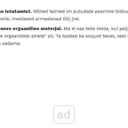
e istutamist.
Mõned taimed on putukate peamine toidual
onis; mesilased armastavad lilli; jne.
unev orgaaniline materjal.
Ma ei saa teile öelda, kui palj
 orgaaniliste ainete" all. Ta toodab ka soojust talvel, ses
a sadama.
ad