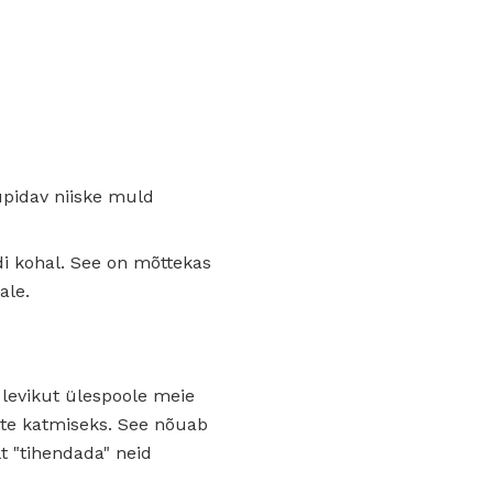
upidav niiske muld
i kohal. See on mõttekas
ale.
 levikut ülespoole meie
ste katmiseks. See nõuab
t "tihendada" neid