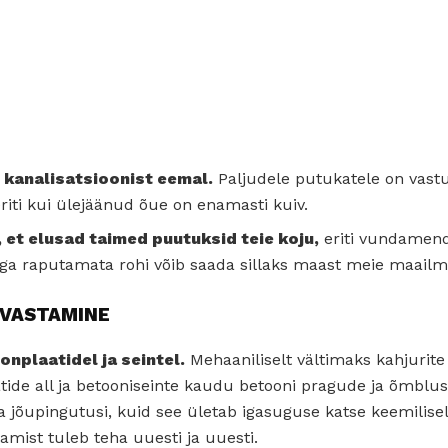
 kanalisatsioonist eemal.
Paljudele putukatele on vast
iti kui ülejäänud õue on enamasti kuiv.
, et elusad taimed puutuksid teie koju,
eriti vundamend
raga raputamata rohi võib saada sillaks maast meie maailm
 VASTAMINE
nplaatidel ja seintel.
Mehaaniliselt vältimaks kahjurite
ide all ja betooniseinte kaudu betooni pragude ja õmblu
 jõupingutusi, kuid see ületab igasuguse katse keemilisel
mist tuleb teha uuesti ja uuesti.