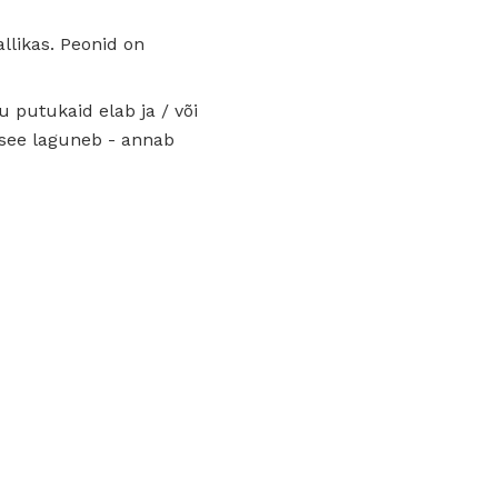
likas. Peonid on
u putukaid elab ja / või
t see laguneb - annab