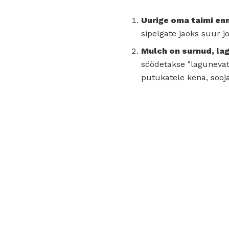
Uurige oma taimi enn
sipelgate jaoks suur jo
Mulch on surnud, lag
söödetakse "lagunevate
putukatele kena, sooj