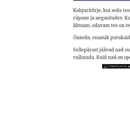
Kahjuritõrje, kui seda teo
räpane ja aeganõudev. Kui
lihtsam, odavam tee on 
Õnneks, enamik putukaid
Sellepärast jäävad nad su
vallutada. Kuid nad on
op