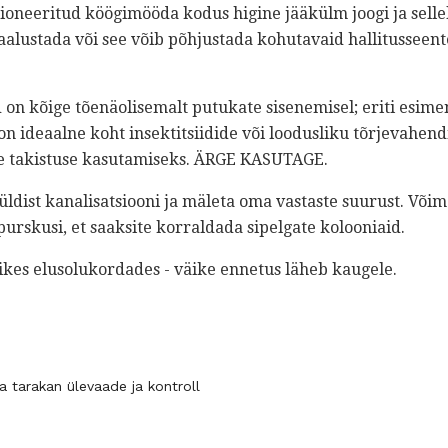
tsioneeritud köögimööda kodus higine jääkülm joogi ja selle
aalustada või see võib põhjustada kohutavaid hallitusseent
on kõige tõenäolisemalt putukate sisenemisel; eriti esime
 on ideaalne koht insektitsiidide või loodusliku tõrjevahend
se takistuse kasutamiseks. ÄRGE KASUTAGE.
üldist kanalisatsiooni ja mäleta oma vastaste suurust. Võim
purskusi, et saaksite korraldada sipelgate kolooniaid.
ikes elusolukordades - väike ennetus läheb kaugele.
a tarakan ülevaade ja kontroll