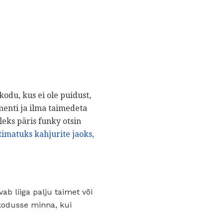
kodu, kus ei ole puidust,
enti ja ilma taimedeta
oleks päris funky otsin
timatuks kahjurite jaoks,
ab liiga palju taimet või
 kodusse minna, kui