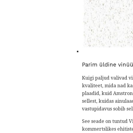
Parim üldine vinüü
Kuigi paljud valivad v
kvaliteet, mida nad ka
plaadid, kuid Amstron
sellest, kuidas ainula
vastupidavus sobib sel
See seade on tuntud V
kommertslikes ehitiste