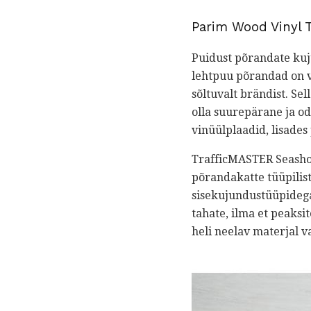
Parim Wood Vinyl 
Puidust põrandate kuj
lehtpuu põrandad on va
sõltuvalt brändist. Se
olla suurepärane ja o
vinüülplaadid, lisades
TrafficMASTER Seashor
põrandakatte tüüpilist
sisekujundustüüpidega.
tahate, ilma et peaksit
heli neelav materjal v