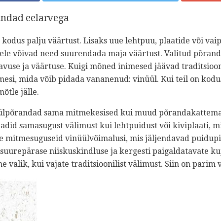
ndad eelarvega
kodus palju väärtust. Lisaks uue lehtpuu, plaatide või va
ele võivad need suurendada maja väärtust. Valitud põran
avuse ja väärtuse. Kuigi mõned inimesed jäävad traditsioon
esi, mida võib pidada vananenud: vinüül. Kui teil on kodus
õtle jälle.
ülpõrandad sama mitmekesised kui muud põrandakattemate
adid samasugust välimust kui lehtpuidust või kiviplaati, m
te mitmesuguseid vinüülvõimalusi, mis jäljendavad puidupi
os suurepärase niiskuskindluse ja kergesti paigaldatavate k
 valik, kui vajate traditsioonilist välimust. Siin on parim