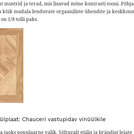
t mustrid ja terad, mis lisavad mõne kontrasti tooni. Põhj
n kõik madala lenduvate orgaaniliste ühendite ja keskkonn
on 1/8 tolli paks.
ülplaat: Chauceri vastupidav vinüülkile
jaoks populaarne valik. Sõltuvalt stiilis ja brändist leiate