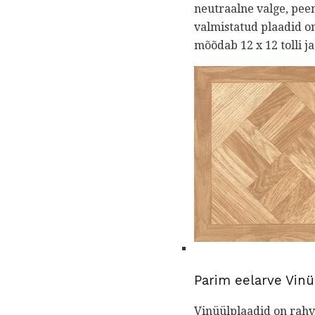
neutraalne valge, peen
valmistatud plaadid o
mõõdab 12 x 12 tolli ja 
Parim eelarve Vinü
Vinüülplaadid on rahva 