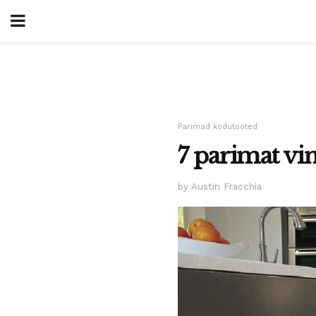
Parimad kodutooted
7 parimat vin
by Austin Fracchia