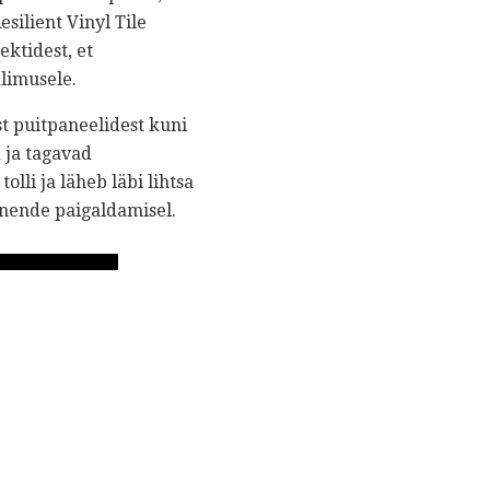
ilient Vinyl Tile
ktidest, et
limusele.
t puitpaneelidest kuni
 ja tagavad
lli ja läheb läbi lihtsa
 nende paigaldamisel.