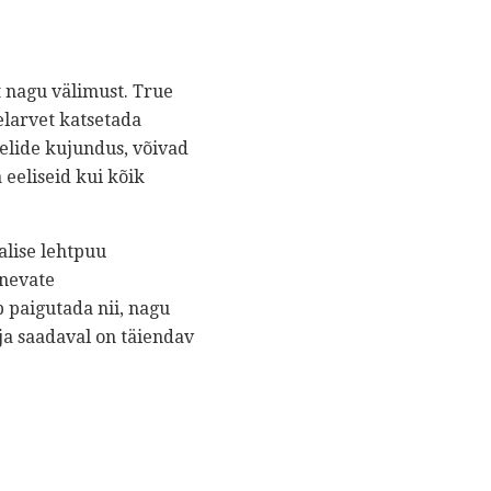
t nagu välimust. True
elarvet katsetada
eelide kujundus, võivad
eeliseid kui kõik
alise lehtpuu
inevate
b paigutada nii, nagu
 ja saadaval on täiendav