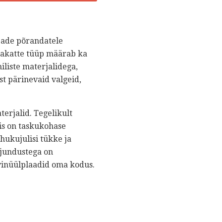
ipade põrandatele
dakatte tüüp määrab ka
iliste materjalidega,
t pärinevaid valgeid,
rjalid. Tegelikult
is on taskukohase
hukujulisi tükke ja
ujundustega on
 vinüülplaadid oma kodus.