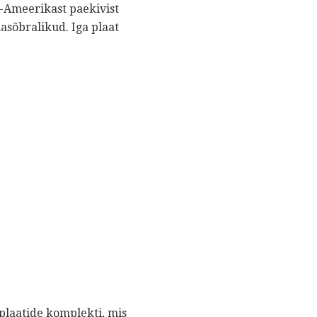
a-Ameerikast paekivist
asõbralikud. Iga plaat
 plaatide komplekti, mis