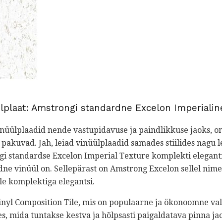
lplaat: Amstrongi standardne Excelon Imperialin
inüülplaadid nende vastupidavuse ja paindlikkuse jaoks, on
 pakuvad. Jah, leiad vinüülplaadid samades stiilides nagu le
gi standardse Excelon Imperial Texture komplekti elegantne
adne vinüül on. Sellepärast on Amstrong Excelon sellel nime
le komplektiga elegantsi.
inyl Composition Tile, mis on populaarne ja ökonoomne val
s, mida tuntakse kestva ja hõlpsasti paigaldatava pinna ja