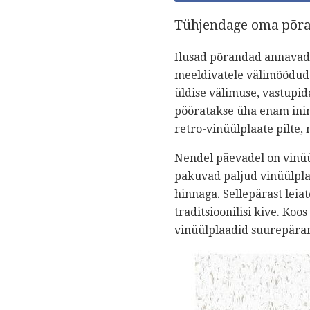
Tühjendage oma põra
Ilusad põrandad annavad 
meeldivatele välimõõdud
üldise välimuse, vastupid
pööratakse üha enam inim
retro-vinüülplaate pilte, m
Nendel päevadel on vinü
pakuvad paljud vinüülpla
hinnaga. Sellepärast leia
traditsioonilisi kive. Ko
vinüülplaadid suurepärane