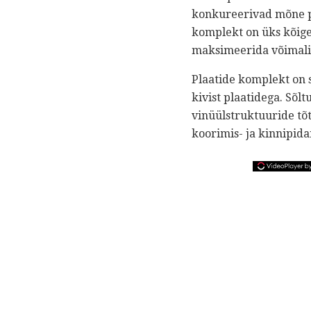
konkureerivad mõne pa
komplekt on üks kõige
maksimeerida võimalik
Plaatide komplekt on 
kivist plaatidega. Sõl
vinüülstruktuuride tõt
koorimis- ja kinnipid