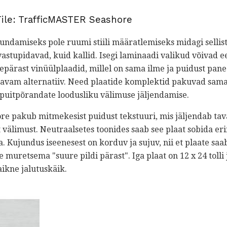
Tile: TrafficMASTER Seashore
undamiseks pole ruumi stiili määratlemiseks midagi sellis
stupidavad, kuid kallid. Isegi laminaadi valikud võivad e
llepärast vinüülplaadid, millel on sama ilme ja puidust pan
davam alternatiiv. Need plaatide komplektid pakuvad sama 
 puitpõrandate loodusliku välimuse jäljendamise.
e pakub mitmekesist puidust tekstuuri, mis jäljendab tav
 välimust. Neutraalsetes toonides saab see plaat sobida er
 Kujundus iseenesest on korduv ja sujuv, nii et plaate saa
e muretsema "suure pildi pärast". Iga plaat on 12 x 24 tolli
aikne jalutuskäik.