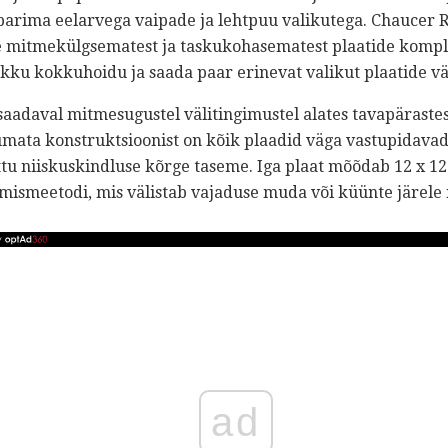
rima eelarvega vaipade ja lehtpuu valikutega. Chaucer Res
 mitmekülgsematest ja taskukohasematest plaatide komple
ku kokkuhoidu ja saada paar erinevat valikut plaatide vä
saadaval mitmesugustel välitingimustel alates tavapärastes
tumata konstruktsioonist on kõik plaadid väga vastupidavad
tu niiskuskindluse kõrge taseme. Iga plaat mõõdab 12 x 12 to
amismeetodi, mis välistab vajaduse muda või küünte järele
ad