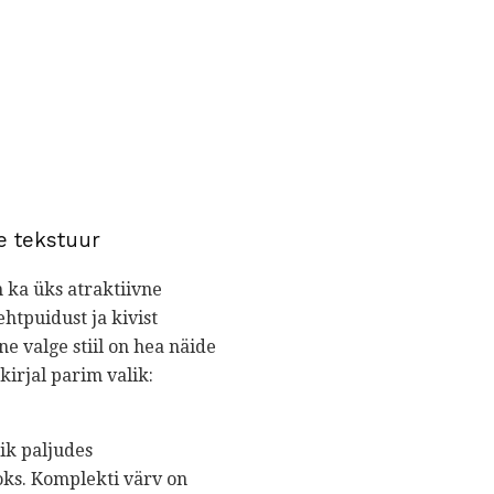
e tekstuur
 ka üks atraktiivne
htpuidust ja kivist
 valge stiil on hea näide
kirjal parim valik:
ik paljudes
oks. Komplekti värv on