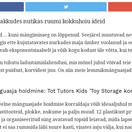
 pakkudes nutikas ruumi kokkuhoiu ideid
d ... kuni mängimisaeg on lõppenud. Seejärel muutuvad ne
is ette kujutatavates nurkades maja ümber voolanud ja oot
vab eksponentsiaalselt ja võib kogu kodust üle võtta, kui t
ju tohutu ladustamislahendusi, mis mõnel juhul võivad teie
kust puidust, korvidest jms. On siin meie lemmikmänguasja
guasja hoidmine: Tot Tutors Kids 'Toy Storage kor
eelne mänguasjade hoidmise korraldaja võib ideaaljuhul
titooteid, plokke, nukume ja palju muud. 12 plastikust pr
 ja organiseeritud ning avatavad topsid leiavad, mida lap
ei saa rummida läbi suure kasti, visates asju välja, kui na