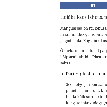
Hoidke kaos lahtris,
Mänguasjad on nii lõbusa
maamiinideks, mis on kõig
jalgade jala. Kogumik kas
Õnneks on täna turul pal
hõlpsasti juhtida. Plasti
seitse.
Parim plastist män
See helge ja rõõmsam
pidada raamatuid, kuns
hoida kõik sorteeritud
kergete mängudega (st 