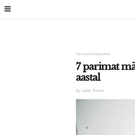
Parimad kodutooted
7 parimat mä
aastal
by Julie Evans