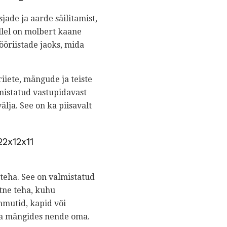
jade ja aarde säilitamist,
llel on molbert kaane
ööriistade jaoks, mida
iiete, mängude ja teiste
mistatud vastupidavast
älja. See on ka piisavalt
2x12x11
 teha. See on valmistatud
htne teha, kuhu
mmutid, kapid või
ma mängides nende oma.