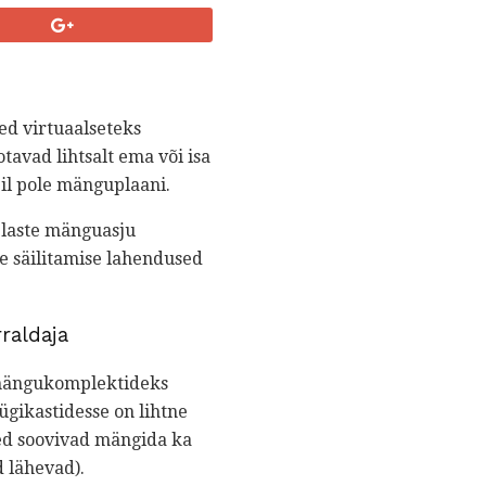
ed virtuaalseteks
avad lihtsalt ema või isa
eil pole mänguplaani.
 laste mänguasju
de säilitamise lahendused
raldaja
 mängukomplektideks
ügikastidesse on lihtne
sed soovivad mängida ka
d lähevad).