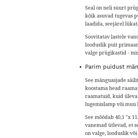
Seal on neli suurt prüg
kõik asuvad tugevas p
laadida, seejärel lükat
Soovitatav lastele va
looduslik puit primaar
valge prügikastid - mi
Parim puidust män
See mänguasjade säili
koostama head raamatut
raamatuid, kuid üleva
lugemislamp või muu 
See mõõdab 40,1 "x 11,8
vanemad ütlevad, et se
on valge, looduslik või