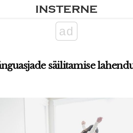
ad
nguasjade säilitamise lahendu