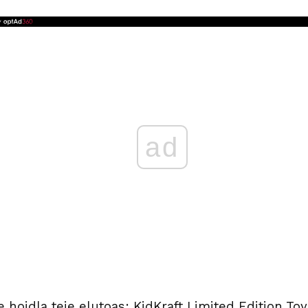
ad
hoidla teie elutoas: KidKraft Limited Edition To