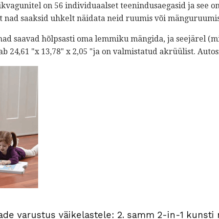
agunitel on 56 individuaalset teenindusaegasid ja see o
 et nad saaksid uhkelt näidata neid ruumis või mänguruumis
 nad saavad hõlpsasti oma lemmiku mängida, ja seejärel (mi
b 24,61 "x 13,78" x 2,05 "ja on valmistatud akrüülist. Autos
de varustus väikelastele: 2. samm 2-in-1 kunst