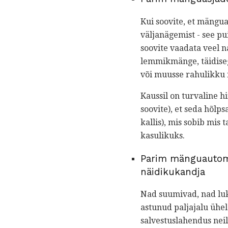
Kui soovite, et mängua
väljanägemist - see p
soovite vaadata veel na
lemmikmänge, täidiseg
või muusse rahulikku
Kaussil on turvaline h
soovite), et seda hõlps
kallis), mis sobib mis
kasulikuks.
Parim mänguautom
näidikukandja
Nad suumivad, nad luk
astunud paljajalu ühele
salvestuslahendus neil