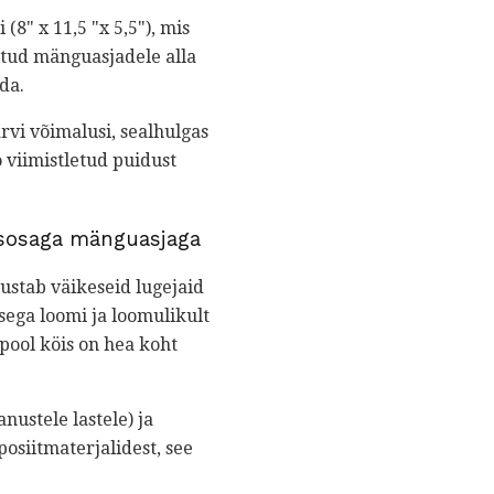
(8" x 11,5 "x 5,5"), mis
itud mänguasjadele alla
ada.
rvi võimalusi, sealhulgas
o viimistletud puidust
isosaga mänguasjaga
ustab väikeseid lugejaid
sega loomi ja loomulikult
ool köis on hea koht
anustele lastele) ja
osiitmaterjalidest, see