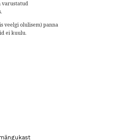
n varustatud
.
s veelgi olulisem) panna
id ei kuulu.
i mängukast