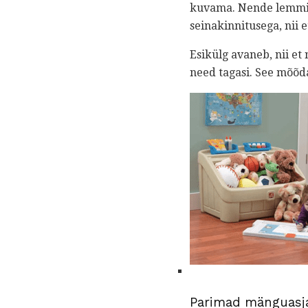
kuvama. Nende lemmikv
seinakinnitusega, nii
Esikülg avaneb, nii et
need tagasi. See mõõda
Parimad mänguasja