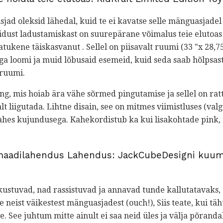
sjad oleksid lähedal, kuid te ei kavatse selle mänguasjadel
uidust ladustamiskast on suurepärane võimalus teie elutoa
tukene täiskasvanut . Sellel on piisavalt ruumi (33 "x 28,75"
a loomi ja muid lõbusaid esemeid, kuid seda saab hõlpsas
 ruumi.
ing, mis hoiab ära vähe sõrmed pingutamise ja sellel on rat
alt liigutada. Lihtne disain, see on mitmes viimistluses (valg
 tahes kujundusega. Kahekordistub ka kui lisakohtade pink,
aadilahendus Lahendus: JackCubeDesigni kuum
ustuvad, nad rassistuvad ja annavad tunde kallutatavaks, 
 neist väikestest mänguasjadest (ouch!), Siis teate, kui täh
e. See juhtum mitte ainult ei saa neid üles ja välja põrand