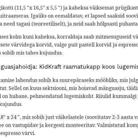
ikotti (11,5 "x 16,5" x 5,5 ") ja kaheksa väiksemat prügikasti 
uitraameras. Igaüks on eemaldatav, et lapsed saaksid soov
a need tagasi (teoreetiliselt), ja neid saab hõlpsasti puhast
nuses kolm kuni kaheksa, korraldaja saab mitmesuguseid vä
sete värvidega korvid, valge puit pastell korvid ja espress
s sobib mis tahes kujundus.
guasjahoidja: KidKraft raamatukapp koos lugem
tamise lahendus sobib ka suurepäraseks mööbliks, mis julg
. Sellel on kuus sektsiooni, mis hoiavad mänguasju, täidi
l on hubane, pehmendatud lugemiskoht. Riiulid kummalgi p
kujundus.
" x 24 ", mis sobib just väikelastele (soovitatav 2-3 aasta v
e on vastupidav ja kergesti monteeritav. Valmistatud komp
 espresso värvi.