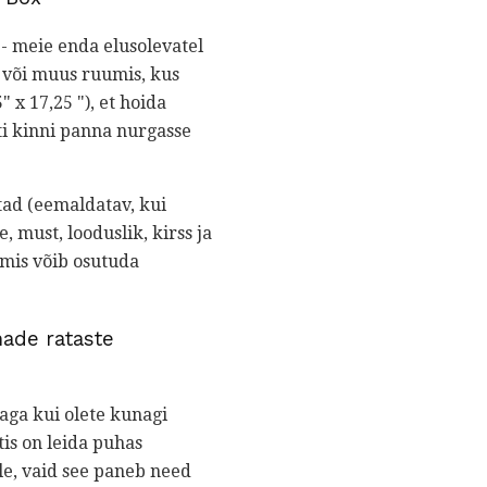
 - meie enda elusolevatel
s või muus ruumis, kus
 x 17,25 "), et hoida
ti kinni panna nurgasse
tad (eemaldatav, kui
e, must, looduslik, kirss ja
 mis võib osutuda
ade rataste
aga kui olete kunagi
tis on leida puhas
ale, vaid see paneb need