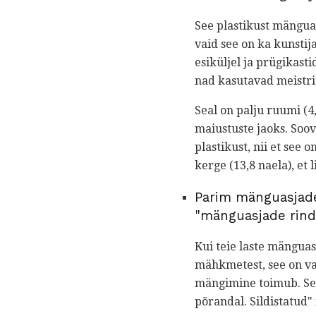
See plastikust mänguas
vaid see on ka kunstij
esiküljel ja prügikast
nad kasutavad meistri
Seal on palju ruumi (4
maiustuste jaoks. Soo
plastikust, nii et see 
kerge (13,8 naela), et 
Parim mänguasjade
"mänguasjade rind
Kui teie laste mänguas
mähkmetest, see on vas
mängimine toimub. See
põrandal. Sildistatud