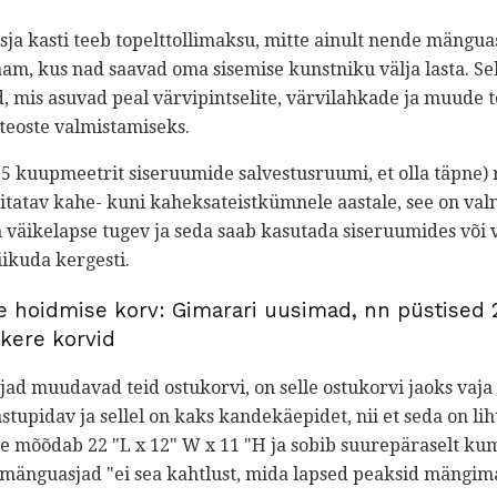
ja kasti teeb topelttollimaksu, mitte ainult nende mänguas
aam, kus nad saavad oma sisemise kunstniku välja lasta. Se
id, mis asuvad peal värvipintselite, värvilahkade ja muude t
teoste valmistamiseks.
,5 kuupmeetrit siseruumide salvestusruumi, et olla täpne) r
vitatav kahe- kuni kaheksateistkümnele aastale, see on val
on väikelapse tugev ja seda saab kasutada siseruumides või v
liikuda kergesti.
 hoidmise korv: Gimarari uusimad, nn püstised 2
kere korvid
jad muudavad teid ostukorvi, on selle ostukorvi jaoks vaja
tupidav ja sellel on kaks kandekäepidet, nii et seda on li
 mõõdab 22 "L x 12" W x 11 "H ja sobib suurepäraselt ku
" mänguasjad "ei sea kahtlust, mida lapsed peaksid mängi