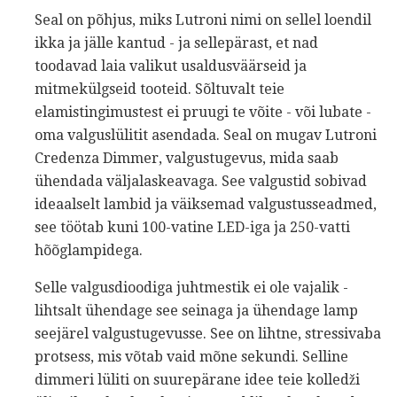
Seal on põhjus, miks Lutroni nimi on sellel loendil
ikka ja jälle kantud - ja sellepärast, et nad
toodavad laia valikut usaldusväärseid ja
mitmekülgseid tooteid. Sõltuvalt teie
elamistingimustest ei pruugi te võite - või lubate -
oma valguslülitit asendada. Seal on mugav Lutroni
Credenza Dimmer, valgustugevus, mida saab
ühendada väljalaskeavaga. See valgustid sobivad
ideaalselt lambid ja väiksemad valgustusseadmed,
see töötab kuni 100-vatine LED-iga ja 250-vatti
hõõglampidega.
Selle valgusdioodiga juhtmestik ei ole vajalik -
lihtsalt ühendage see seinaga ja ühendage lamp
seejärel valgustugevusse. See on lihtne, stressivaba
protsess, mis võtab vaid mõne sekundi. Selline
dimmeri lüliti on suurepärane idee teie kolledži