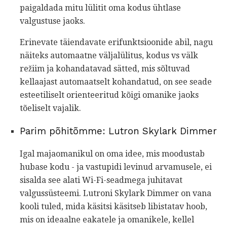
paigaldada mitu lülitit oma kodus ühtlase
valgustuse jaoks.
Erinevate täiendavate erifunktsioonide abil, nagu
näiteks automaatne väljalülitus, kodus vs välk
režiim ja kohandatavad sätted, mis sõltuvad
kellaajast automaatselt kohandatud, on see seade
esteetiliselt orienteeritud kõigi omanike jaoks
tõeliselt vajalik.
Parim põhitõmme: Lutron Skylark Dimmer
Igal majaomanikul on oma idee, mis moodustab
hubase kodu - ja vastupidi levinud arvamusele, ei
sisalda see alati Wi-Fi-seadmega juhitavat
valgussüsteemi. Lutroni Skylark Dimmer on vana
kooli tuled, mida käsitsi käsitseb libistatav hoob,
mis on ideaalne eakatele ja omanikele, kellel