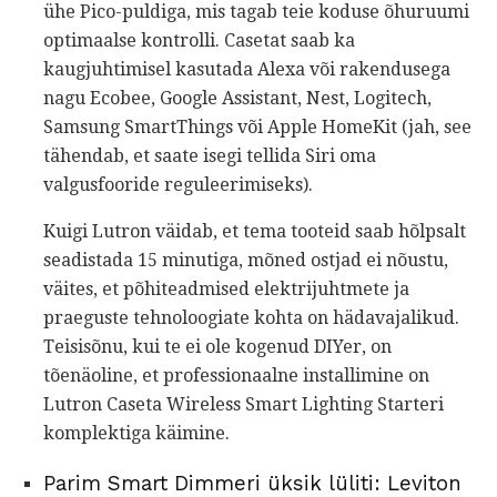
ühe Pico-puldiga, mis tagab teie koduse õhuruumi
optimaalse kontrolli. Casetat saab ka
kaugjuhtimisel kasutada Alexa või rakendusega
nagu Ecobee, Google Assistant, Nest, Logitech,
Samsung SmartThings või Apple HomeKit (jah, see
tähendab, et saate isegi tellida Siri oma
valgusfooride reguleerimiseks).
Kuigi Lutron väidab, et tema tooteid saab hõlpsalt
seadistada 15 minutiga, mõned ostjad ei nõustu,
väites, et põhiteadmised elektrijuhtmete ja
praeguste tehnoloogiate kohta on hädavajalikud.
Teisisõnu, kui te ei ole kogenud DIYer, on
tõenäoline, et professionaalne installimine on
Lutron Caseta Wireless Smart Lighting Starteri
komplektiga käimine.
Parim Smart Dimmeri üksik lüliti: Leviton