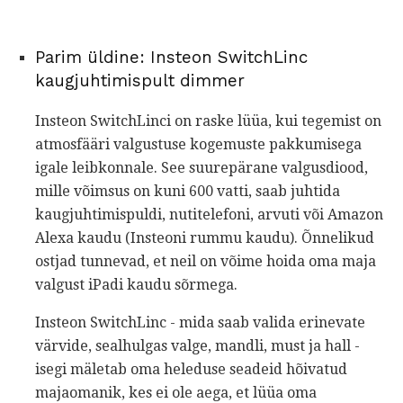
Parim üldine: Insteon SwitchLinc
kaugjuhtimispult dimmer
Insteon SwitchLinci on raske lüüa, kui tegemist on
atmosfääri valgustuse kogemuste pakkumisega
igale leibkonnale. See suurepärane valgusdiood,
mille võimsus on kuni 600 vatti, saab juhtida
kaugjuhtimispuldi, nutitelefoni, arvuti või Amazon
Alexa kaudu (Insteoni rummu kaudu). Õnnelikud
ostjad tunnevad, et neil on võime hoida oma maja
valgust iPadi kaudu sõrmega.
Insteon SwitchLinc - mida saab valida erinevate
värvide, sealhulgas valge, mandli, must ja hall -
isegi mäletab oma heleduse seadeid hõivatud
majaomanik, kes ei ole aega, et lüüa oma