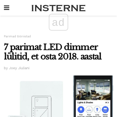
ad
Parimad tööriistad
7 parimat LED dimmer
lülitid, et osta 2018. aastal
by Joey Jiuliani