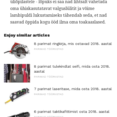
üliõpilastele - lõpuks ei saa nad lihtsalt vahetada
oma ühiskasutatavat valguslülitit ja võime
lambipuldi lukustamiseks tähendab seda, et nad
saavad õppida kogu ööd ilma oma toakaaslased.
Enjoy similar articles
8 parimat ringkirja, mis ostavad 2018. aastal
PARIMAD TÖÖRIISTAD
8 parimat tulekindlat seifi, mida osta 2018.
aastal
PARIMAD TÖÖRIISTAD
7 parimat laseritase, mida osta 2018. aastal
PARIMAD TÖÖRIISTAD
6 parimat taktikafittimist osta 2018. aastal
PARIMAD TÖÖRIISTAD