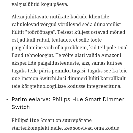
valguslülitid kogu päeva.
Alexa juhitavate nutikate kodude klientide
rahulolevad võrgud võrdlevad seda dünaamilist
lülitit "töörööpaga". Teisest küljest ostavad mõned
ostjad küll rahul, teatades, et selle toote
paigaldamine võib olla probleem, kui teil pole Dual
Band tehnoloogiat. Te võite alati valida Amazoni
ekspertide paigaldusteenuste, ans, samas kui see
tagaks teile päris penniku tagasi, tagaks see ka teie
uue Insteon SwitchLinci dimmeri lüliti korralikult
teie kõrgtehnoloogilisse kodusse integreerituna.
Parim eelarve: Philips Hue Smart Dimmer
Switch
Philipsi Hue Smart on suurepärane
starterkomplekt neile, kes soovivad oma kodus