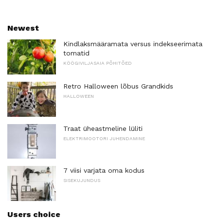
Newest
Kindlaksmääramata versus indekseerimata
tomatid
KÖÖGIVILJASAIA PÕHITÕED
Retro Halloween lõbus Grandkids
HALLOWEEN
Traat üheastmeline lüliti
ELEKTRIMOOTORI JUHENDAMINE
7 viisi varjata oma kodus
SISEKUJUNDUS
Users choice