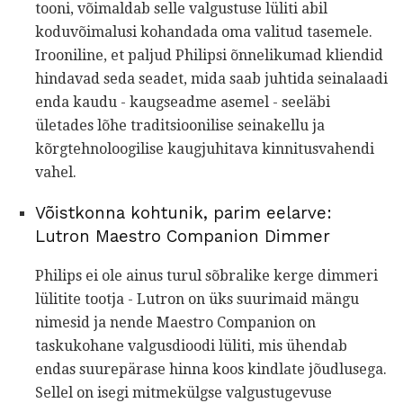
tooni, võimaldab selle valgustuse lüliti abil
koduvõimalusi kohandada oma valitud tasemele.
Irooniline, et paljud Philipsi õnnelikumad kliendid
hindavad seda seadet, mida saab juhtida seinalaadi
enda kaudu - kaugseadme asemel - seeläbi
ületades lõhe traditsioonilise seinakellu ja
kõrgtehnoloogilise kaugjuhitava kinnitusvahendi
vahel.
Võistkonna kohtunik, parim eelarve:
Lutron Maestro Companion Dimmer
Philips ei ole ainus turul sõbralike kerge dimmeri
lülitite tootja - Lutron on üks suurimaid mängu
nimesid ja nende Maestro Companion on
taskukohane valgusdioodi lüliti, mis ühendab
endas suurepärase hinna koos kindlate jõudlusega.
Sellel on isegi mitmekülgse valgustugevuse