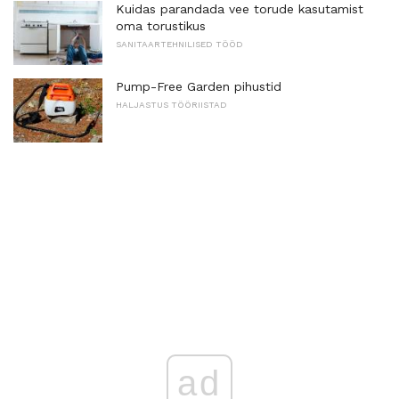
Kuidas parandada vee torude kasutamist
oma torustikus
SANITAARTEHNILISED TÖÖD
Pump-Free Garden pihustid
HALJASTUS TÖÖRIISTAD
ad