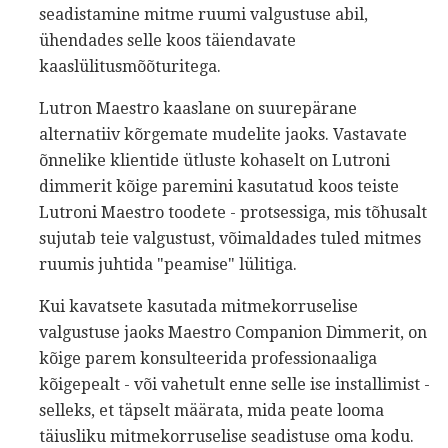
seadistamine mitme ruumi valgustuse abil,
ühendades selle koos täiendavate
kaaslülitusmõõturitega.
Lutron Maestro kaaslane on suurepärane
alternatiiv kõrgemate mudelite jaoks. Vastavate
õnnelike klientide ütluste kohaselt on Lutroni
dimmerit kõige paremini kasutatud koos teiste
Lutroni Maestro toodete - protsessiga, mis tõhusalt
sujutab teie valgustust, võimaldades tuled mitmes
ruumis juhtida "peamise" lülitiga.
Kui kavatsete kasutada mitmekorruselise
valgustuse jaoks Maestro Companion Dimmerit, on
kõige parem konsulteerida professionaaliga
kõigepealt - või vahetult enne selle ise installimist -
selleks, et täpselt määrata, mida peate looma
täiusliku mitmekorruselise seadistuse oma kodu.