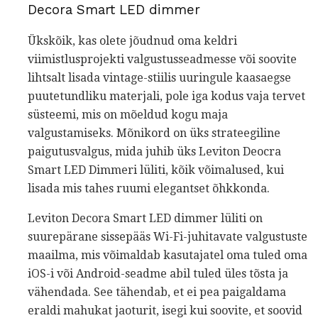
Decora Smart LED dimmer
Ükskõik, kas olete jõudnud oma keldri
viimistlusprojekti valgustusseadmesse või soovite
lihtsalt lisada vintage-stiilis uuringule kaasaegse
puutetundliku materjali, pole iga kodus vaja tervet
süsteemi, mis on mõeldud kogu maja
valgustamiseks. Mõnikord on üks strateegiline
paigutusvalgus, mida juhib üks Leviton Deocra
Smart LED Dimmeri lüliti, kõik võimalused, kui
lisada mis tahes ruumi elegantset õhkkonda.
Leviton Decora Smart LED dimmer lüliti on
suurepärane sissepääs Wi-Fi-juhitavate valgustuste
maailma, mis võimaldab kasutajatel oma tuled oma
iOS-i või Android-seadme abil tuled üles tõsta ja
vähendada. See tähendab, et ei pea paigaldama
eraldi mahukat jaoturit, isegi kui soovite, et soovid