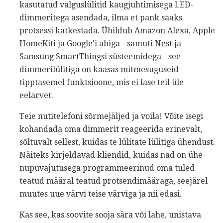
kasutatud valguslülitid kaugjuhtimisega LED-
dimmeritega asendada, ilma et pank saaks
protsessi katkestada. Ühildub Amazon Alexa, Apple
HomeKiti ja Google'i abiga - samuti Nest ja
Samsung SmartThingsi süsteemidega - see
dimmerilülitiga on kaasas mitmesuguseid
tipptasemel funktsioone, mis ei lase teil üle
eelarvet.
Teie nutitelefoni sõrmejäljed ja voila! Võite isegi
kohandada oma dimmerit reageerida erinevalt,
sõltuvalt sellest, kuidas te lülitate lülitiga ühendust.
Näiteks kirjeldavad kliendid, kuidas nad on ühe
nupuvajutusega programmeerinud oma tuled
teatud määral teatud protsendimääraga, seejärel
muutes uue värvi teise värviga ja nii edasi.
Kas see, kas soovite sooja sära või lahe, unistava