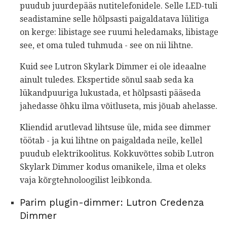
puudub juurdepääs nutitelefonidele. Selle LED-tuli
seadistamine selle hõlpsasti paigaldatava lülitiga
on kerge: libistage see ruumi heledamaks, libistage
see, et oma tuled tuhmuda - see on nii lihtne.
Kuid see Lutron Skylark Dimmer ei ole ideaalne
ainult tuledes. Ekspertide sõnul saab seda ka
lükandpuuriga lukustada, et hõlpsasti pääseda
jahedasse õhku ilma võitluseta, mis jõuab ahelasse.
Kliendid arutlevad lihtsuse üle, mida see dimmer
töötab - ja kui lihtne on paigaldada neile, kellel
puudub elektrikoolitus. Kokkuvõttes sobib Lutron
Skylark Dimmer kodus omanikele, ilma et oleks
vaja kõrgtehnoloogilist leibkonda.
Parim plugin-dimmer: Lutron Credenza
Dimmer