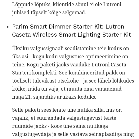
Lõppude lõpuks, klientide sõnul ei ole Lutroni
juhised täpselt kõige selgemad.
Parim Smart Dimmer Starter Kit: Lutron
Caseta Wireless Smart Lighting Starter Kit
Üksiku valgussignaali seadistamine teie kodus on
üks asi - kogu kodu valgustuse optimeerimine on
teine. Kogu paketi jaoks vaadake Lutroni Caseta
Starteri komplekti. See kombineeritud pakk on
tõeliselt tulevikust otsekohe - ja see läheb lõhkudes
kõike, mida on vaja, et muuta oma vananenud
maja 21. sajandiks arukaks koduks.
Selle paketi sees leiate ühe nutika silla, mis on
vajalik, et suurendada valgustugevust teiste
ruumide jaoks - koos ühe seina nutikaga
valgustugevdaja ja selle vastava seinaplaadiga ning