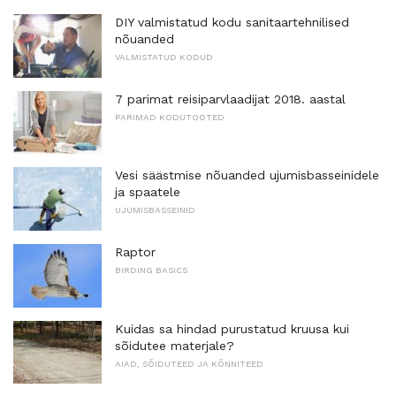
DIY valmistatud kodu sanitaartehnilised
nõuanded
VALMISTATUD KODUD
7 parimat reisiparvlaadijat 2018. aastal
PARIMAD KODUTOOTED
Vesi säästmise nõuanded ujumisbasseinidele
ja spaatele
UJUMISBASSEINID
Raptor
BIRDING BASICS
Kuidas sa hindad purustatud kruusa kui
sõidutee materjale?
AIAD, SÕIDUTEED JA KÕNNITEED