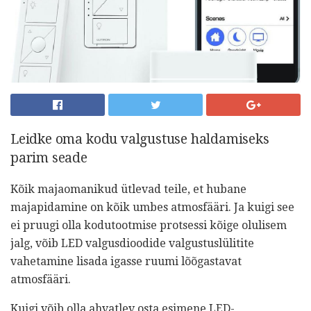
Leidke oma kodu valgustuse haldamiseks
parim seade
Kõik majaomanikud ütlevad teile, et hubane
majapidamine on kõik umbes atmosfääri. Ja kuigi see
ei pruugi olla kodutootmise protsessi kõige olulisem
jalg, võib LED valgusdioodide valgustuslülitite
vahetamine lisada igasse ruumi lõõgastavat
atmosfääri.
Kuigi võib olla ahvatlev osta esimene LED-