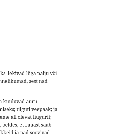
, lekivad liiga palju või
õnnelikumad, sest nad
ka kuuluvad auru
seks; tilguti veepaak; ja
me all olevat liugurit;
 öeldes, et rauast saab
lekkeid ja nad soovivad