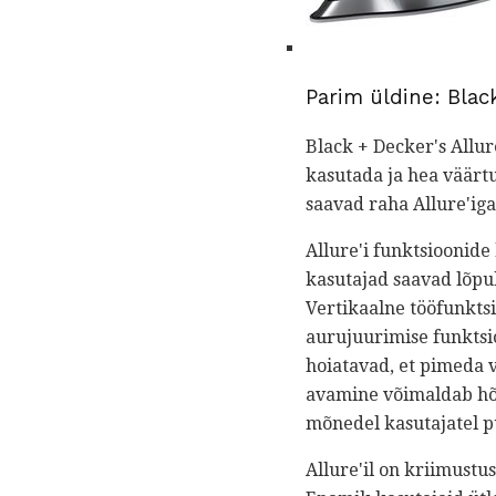
Parim üldine: Blac
Black + Decker's Allur
kasutada ja hea väärtu
saavad raha Allure'iga
Allure'i funktsioonide
kasutajad saavad lõpu
Vertikaalne tööfunktsi
aurujuurimise funktsi
hoiatavad, et pimeda 
avamine võimaldab hõlps
mõnedel kasutajatel 
Allure'il on kriimustu