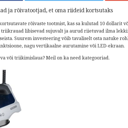
ad ja rõivatootjad, et oma riideid kortsutaks
kortsutavate rõivaste tootmist, kas sa kulutad 10 dollarit võ
triikrauad libisevad sujuvalt ja aurud riietuvad ilma lekk
eista. Suurem investeering võib tavaliselt osta natuke ro
nktsioone, nagu vertikaalne aurutamine või LED-ekraan.
va või triikimislaua? Meil on ka need kategooriad.