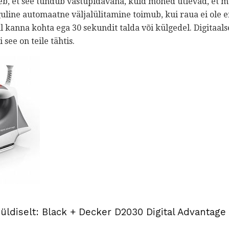
eb, et see tundub vastupidavana, kuid mõned ütlevad, et m
ine automaatne väljalülitamine toimub, kui raua ei ole 
 kanna kohta ega 30 sekundit talda või külgedel. Digitaal
see on teile tähtis.
üldiselt: Black + Decker D2030 Digital Advantage 