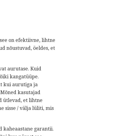
see on efektiivne, lihtne
ud nõustuvad, öeldes, et
vat aurutase. Kuid
kõiki kangatüüpe.
t kui aurutiga ja
. Mõned kasutajad
ütlevad, et lihtne
isse / välja lüliti, mis
ud kaheaastane garantii.