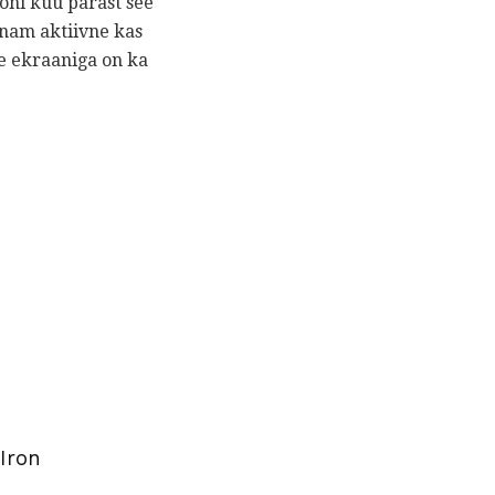
õni kuu pärast see
enam aktiivne kas
se ekraaniga on ka
Iron