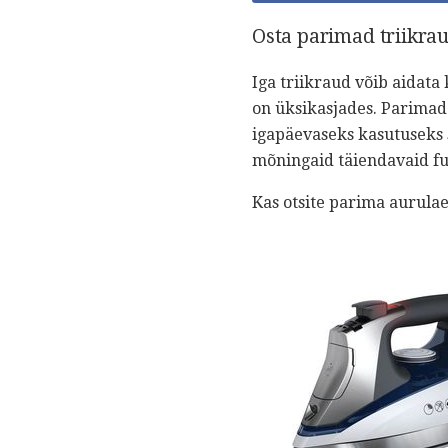
Osta parimad triikrau
Iga triikraud võib aidata 
on üksikasjades. Parimad 
igapäevaseks kasutuseks s
mõningaid täiendavaid fu
Kas otsite parima aurulae