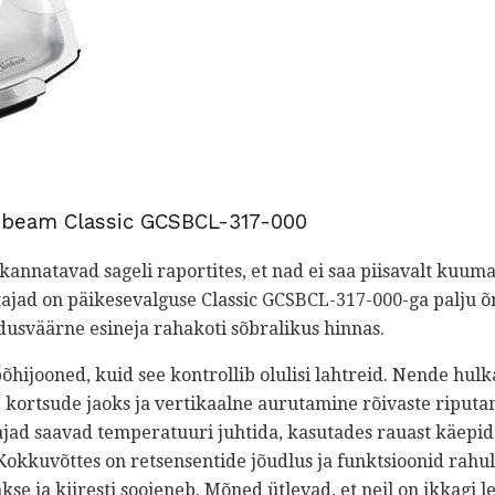
nbeam Classic GCSBCL-317-000
nnatavad sageli raportites, et nad ei saa piisavalt kuumaks
sutajad on päikesevalguse Classic GCSBCL-317-000-ga palju 
ldusväärne esineja rahakoti sõbralikus hinnas.
õhijooned, kuid see kontrollib olulisi lahtreid. Nende hul
ortsude jaoks ja vertikaalne aurutamine rõivaste riputami
jad saavad temperatuuri juhtida, kasutades rauast käepide
Kokkuvõttes on retsensentide jõudlus ja funktsioonid rahul,
takse ja kiiresti soojeneb. Mõned ütlevad, et neil on ikkagi 