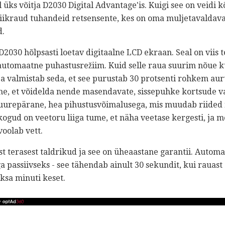
 üks võitja D2030 Digital Advantage'is. Kuigi see on veidi
riikraud tuhandeid retsensente, kes on oma muljetavaldava
d.
D2030 hõlpsasti loetav digitaalne LCD ekraan. Seal on viis
utomaatne puhastusrežiim. Kuid selle raua suurim nõue k
a valmistab seda, et see purustab 30 protsenti rohkem aur
ne, et võidelda nende masendavate, sissepuhke kortsude 
suurepärane, hea pihustusvõimalusega, mis muudab riided n
ogud on veetoru liiga tume, et näha veetase kergesti, ja 
oolab vett.
t terasest taldrikud ja see on üheaastane garantii. Automa
iiga passiivseks - see tähendab ainult 30 sekundit, kui rauast
ksa minuti keset.