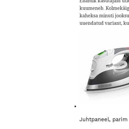
Enamik kasutajaid ütl
kuumeneb. Kolmekäigul
kaheksa minuti jooksul
uuendatud variant, kui 
Juhtpaneel, parim 