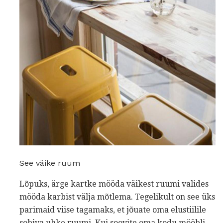
See väike ruum
Lõpuks, ärge kartke mööda väikest ruumi valides
mööda karbist välja mõtlema. Tegelikult on see üks
parimaid viise tagamaks, et jõuate oma elustiilile
sobiva uhke ruumi. Kui soovite oma kodu mööbli