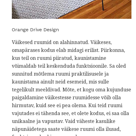
Orange Drive Design
Väikesed ruumid on alahinnatud. Väikeses,
omapärases kodus elab midagi erilist. Piirkonna,
kus teil on ruumi piiratud, kaunistamine
võimaldab teil keskenduda funktsioonile. Sa oled
sunnitud mõtlema ruumi praktilisusele ja
kaunistama ainult neid esemeid, mis sulle
tegelikult meeldivad. Mõte, et kogu oma kujunduse
paigaldamine väikestesse ruumidesse võib olla
hirmutav, kuid see ei pea olema. Kui teid ruumi
vajutades ei tähenda see, et olete kodus, ei saa olla
unikaalne ja vapustav. Vaid väheste kasulike
näpunäidetega saate väikese ruumi olla ilusad,