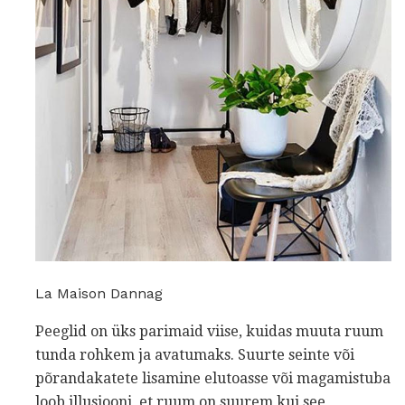
La Maison Dannag
Peeglid on üks parimaid viise, kuidas muuta ruum
tunda rohkem ja avatumaks. Suurte seinte või
põrandakatete lisamine elutoasse või magamistuba
loob illusiooni, et ruum on suurem kui see