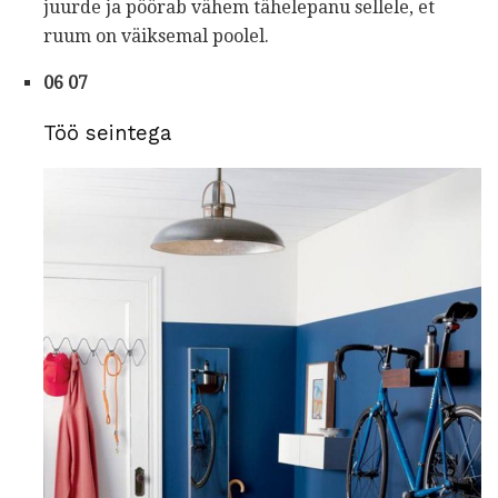
juurde ja pöörab vähem tähelepanu sellele, et
ruum on väiksemal poolel.
06 07
Töö seintega