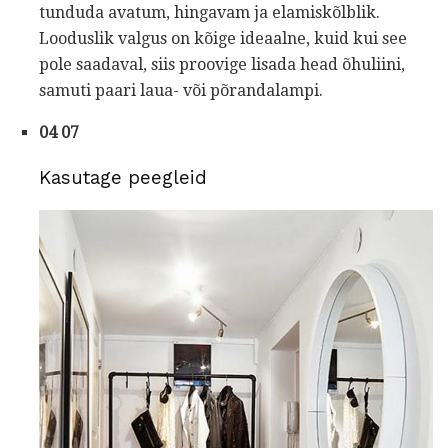
tunduda avatum, hingavam ja elamiskõlblik.
Looduslik valgus on kõige ideaalne, kuid kui see
pole saadaval, siis proovige lisada head õhuliini,
samuti paari laua- või põrandalampi.
04 07
Kasutage peegleid