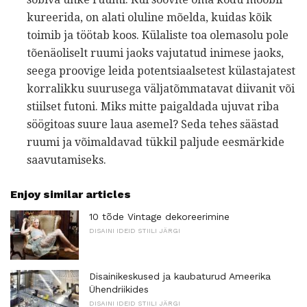
kureerida, on alati oluline mõelda, kuidas kõik
toimib ja töötab koos. Külaliste toa olemasolu pole
tõenäoliselt ruumi jaoks vajutatud inimese jaoks,
seega proovige leida potentsiaalsetest külastajatest
korralikku suurusega väljatõmmatavat diivanit või
stiilset futoni. Miks mitte paigaldada ujuvat riba
söögitoas suure laua asemel? Seda tehes säästad
ruumi ja võimaldavad tükkil paljude eesmärkide
saavutamiseks.
Enjoy similar articles
10 tõde Vintage dekoreerimine
DISAINI IDEID STIILI JÄRGI
Disainikeskused ja kaubaturud Ameerika
Ühendriikides
DISAINI IDEID STIILI JÄRGI