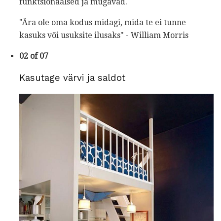
funktsionaalsed ja mugavad.
"Ära ole oma kodus midagi, mida te ei tunne
kasuks või usuksite ilusaks" - William Morris
02 of 07
Kasutage värvi ja saldot