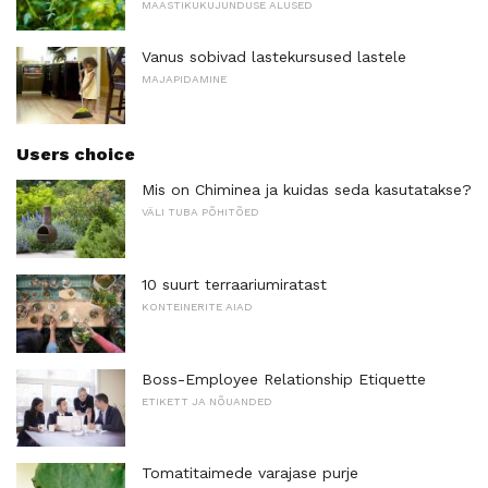
MAASTIKUKUJUNDUSE ALUSED
Vanus sobivad lastekursused lastele
MAJAPIDAMINE
Users choice
Mis on Chiminea ja kuidas seda kasutatakse?
VÄLI TUBA PÕHITÕED
10 suurt terraariumiratast
KONTEINERITE AIAD
Boss-Employee Relationship Etiquette
ETIKETT JA NÕUANDED
Tomatitaimede varajase purje