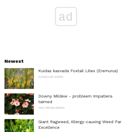
ad
Newest
Kuidas kasvada Foxtail Lilies (Eremurus)
AIANDUSE IDEED
Downy Mildew - probleem Impatiens
taimed
AED PROBLEEMID
Giant Ragweed, Allergy-causing Weed Par
Excellence