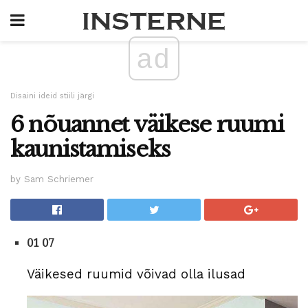
ad
Disaini ideid stiili järgi
6 nõuannet väikese ruumi
kaunistamiseks
by Sam Schriemer
01 07
Väikesed ruumid võivad olla ilusad