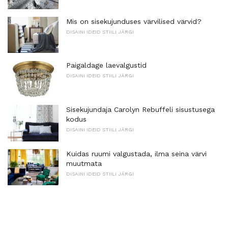
Mis on sisekujunduses värvilised värvid?
DISAINI IDEID STIILI JÄRGI
Paigaldage laevalgustid
DISAINI IDEID STIILI JÄRGI
Sisekujundaja Carolyn Rebuffeli sisustusega
kodus
DISAINI IDEID STIILI JÄRGI
Kuidas ruumi valgustada, ilma seina värvi
muutmata
DISAINI IDEID STIILI JÄRGI