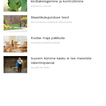
kindlakstegemine ja kontrollimine
KÖÖGIVILJAAIAD
Maastikukujunduse teed
MAASTIKUKUJUNDUSE NÕUANDED
Kuidas maja pakkuda
PAKENDAMISNÕUANDED
Suurem kümme käsku ei tee meestele
Valentinipäeval
VALENTINI PÄEV