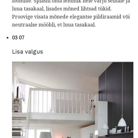
loomine. Splashi oma lemmik hele varju seinale ja
luua tasakaal, lisades mõned lihtsad tükid.
Proovige visata mõnede elegantse pildiraamid või
neutraalse mööbli, et luua tasakaal.
03 07
Lisa valgus