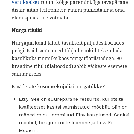
vertikaalset
ruumi kõige paremini. Iga tavapärane
disain aitab teil rohkem ruumi pühkida ilma oma
elamispinda üle võtmata.
Nurga riiulid
Nurgapiirkond läheb tavaliselt paljudes kodudes
prügi. Kuid saate need tühjad nookid teisendada
kasulikuks ruumiks koos nurgatööriistadega. 90-
kraadine riiul (ülaltoodud) sobib väikeste esemete
säilitamiseks.
Kust leiate kosmosekujulisi nurgatükke?
Etsy: See on suurepärane ressurss, kui otsite
kvaliteetset käsitsi valmistatud mööblit. Siin on
mõned minu lemmikud Etsy kauplused: Senkki
mööbel, torujuhtmete loomine ja Low Fi
Modern.