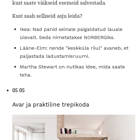
kust saate väikseid esemeid salvestada.
Kust saab selliseid asju leida?
Ikea: Nad panid seinale paigaldatud lauale
ülevalt. Seda nimetatakse NORBERGiks.
Lääne-Elm: nende "keskküla riiul" avaneb, et
paljastada ladustamisruumi.
Martha Stewart on nutikas idee, mida saate
teha.
05 05
Avar ja praktiline trepikoda