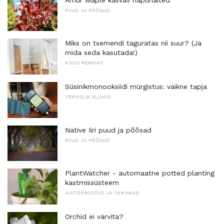
PUUD JA PÕÕSAD
Miks on tsemendi taguratas nii suur? (Ja
mida seda kasutada!)
KODU REMONT
Süsinikmonooksiidi mürgistus: vaikne tapja
TERVISLIK ELUVIIS
Native Iiri puud ja põõsad
PUUD JA PÕÕSAD
PlantWatcher - automaatne potted planting
kastmissüsteem
AIATÖÖRIISTAD JA TARVIKUD
Orchid ei värvita?