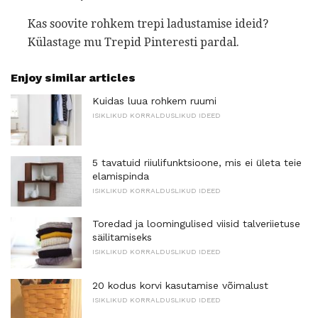
Kas soovite rohkem trepi ladustamise ideid?
Külastage mu Trepid Pinteresti pardal.
Enjoy similar articles
Kuidas luua rohkem ruumi
ISIKLIKUD KORRALDUSLIKUD IDEED
5 tavatuid riiulifunktsioone, mis ei ületa teie
elamispinda
ISIKLIKUD KORRALDUSLIKUD IDEED
Toredad ja loomingulised viisid talveriietuse
säilitamiseks
ISIKLIKUD KORRALDUSLIKUD IDEED
20 kodus korvi kasutamise võimalust
ISIKLIKUD KORRALDUSLIKUD IDEED