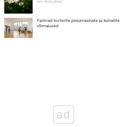
AED PROBLEEMID
Parimad korterite pesumasinate ja kuivatite
võimalused
ad