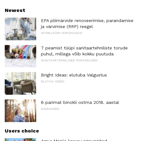
Newest
EPA pliimärvide renoveerimise, parandamise
ja värvimise (RRP) reegel
INTERJÖÖRI VÄRVIPAIGAD
7 peamist tüüpi sanitaartehniliste torude
puhul, millega võib kokku puutuda
SANITAARTEHNILISED PARANDUSED
Bright Ideas: elutuba Valgustus
ELUTOA IDEED
6 parimat binokli ostma 2018. aastal
KINGIIDEED
Users choice
Amur Maple kasvav näpunäited