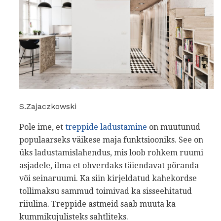
S.Zajaczkowski
Pole ime, et
treppide ladustamine
on muutunud
populaarseks väikese maja funktsiooniks. See on
üks ladustamislahendus, mis loob rohkem ruumi
asjadele, ilma et ohverdaks täiendavat põranda-
või seinaruumi. Ka siin kirjeldatud kahekordse
tollimaksu sammud toimivad ka sisseehitatud
riiulina. Treppide astmeid saab muuta ka
kummikujulisteks sahtliteks.