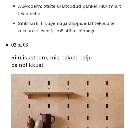
AllModern: otsite ülaltoodud pähkel riiulit? Siit
leiad selle.
Sihtmärk: liikuge naljaklappide lähtekoodile,
mis on stiilsed ja mõistliku hinnaga.
02 of 05
Riiulisüsteem, mis pakub palju
paindlikkust