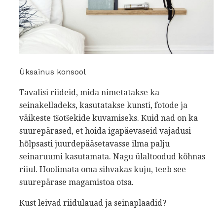
Üksainus konsool
Tavalisi riideid, mida nimetatakse ka
seinakelladeks, kasutatakse kunsti, fotode ja
väikeste tšotšekide kuvamiseks. Kuid nad on ka
suurepärased, et hoida igapäevaseid vajadusi
hõlpsasti juurdepääsetavasse ilma palju
seinaruumi kasutamata. Nagu ülaltoodud kõhnas
riiul. Hoolimata oma sihvakas kuju, teeb see
suurepärase magamistoa otsa.
Kust leivad riidulauad ja seinaplaadid?