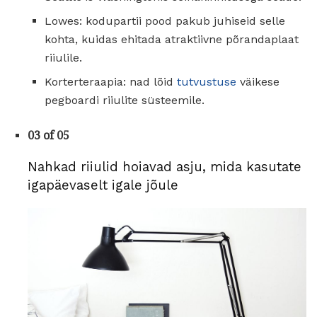
Lowes: kodupartii pood pakub juhiseid selle
kohta, kuidas ehitada atraktiivne põrandaplaat
riiulile.
Korterteraapia: nad lõid
tutvustuse
väikese
pegboardi riiulite süsteemile.
03 of 05
Nahkad riiulid hoiavad asju, mida kasutate
igapäevaselt igale jõule