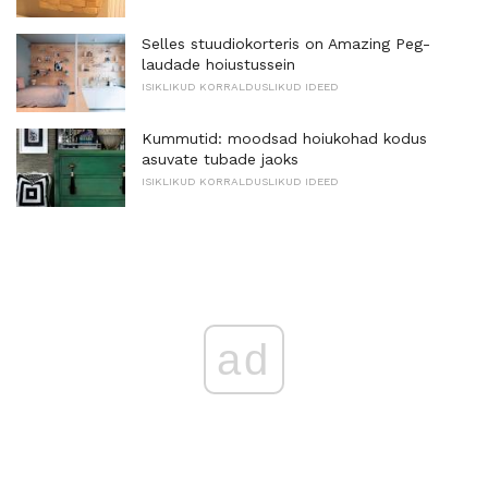
Selles stuudiokorteris on Amazing Peg-
laudade hoiustussein
ISIKLIKUD KORRALDUSLIKUD IDEED
Kummutid: moodsad hoiukohad kodus
asuvate tubade jaoks
ISIKLIKUD KORRALDUSLIKUD IDEED
ad