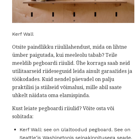
Kerf Wall
Otsite paindlikku riiulilahendust, mida on lihtne
ümber paigutada, kui meeleolu tabab? Teile
meeldib pegboardi riiulid. Ühe korraga saab neid
utilitaarseid riidesegusid leida ainult garaažides ja
töökodades. Kuid nendel päevadel on palju
praktilisi ja stiilseid võimalusi, mille abil saate
uhkelt näidata oma elamispinda.
Kust leiate pegboardi riiulid? Võite osta või
sobitada:
Kerf Wall: see on ülaltoodud pegboard. See on
Seattle'is Washingtonis seinakinnitusega seade.