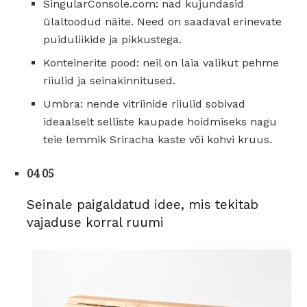
SingularConsole.com: nad kujundasid
ülaltoodud näite. Need on saadaval erinevate
puiduliikide ja pikkustega.
Konteinerite pood: neil on laia valikut pehme
riiulid ja seinakinnitused.
Umbra: nende vitriinide riiulid sobivad
ideaalselt selliste kaupade hoidmiseks nagu
teie lemmik Sriracha kaste või kohvi kruus.
04 05
Seinale paigaldatud idee, mis tekitab
vajaduse korral ruumi