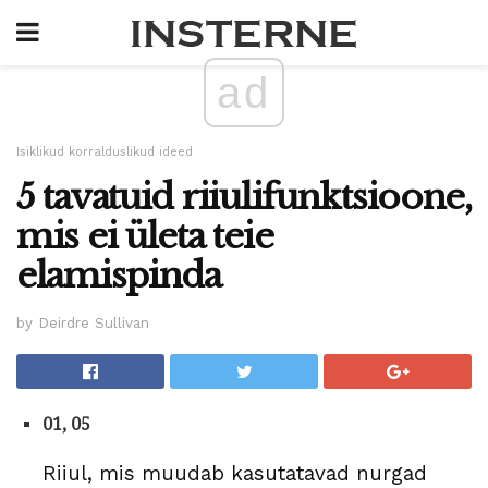
ad
Isiklikud korralduslikud ideed
5 tavatuid riiulifunktsioone,
mis ei ületa teie
elamispinda
by Deirdre Sullivan
01, 05
Riiul, mis muudab kasutatavad nurgad