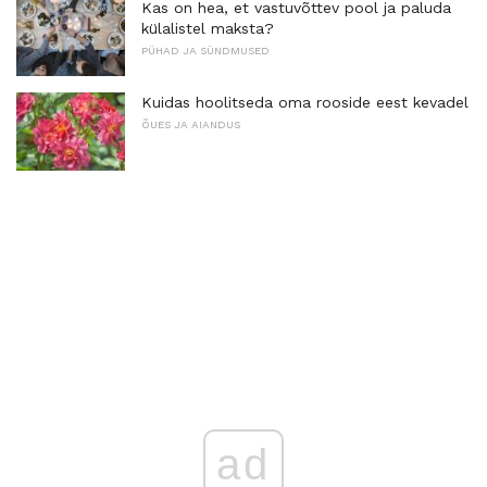
Kas on hea, et vastuvõttev pool ja paluda
külalistel maksta?
PÜHAD JA SÜNDMUSED
Kuidas hoolitseda oma rooside eest kevadel
ÕUES JA AIANDUS
ad