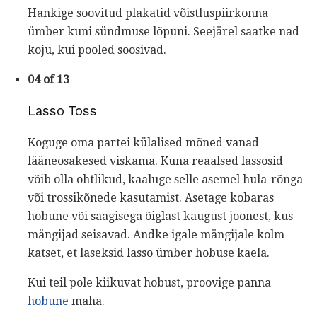
Hankige soovitud plakatid võistluspiirkonna
ümber kuni sündmuse lõpuni. Seejärel saatke nad
koju, kui pooled soosivad.
04 of 13
Lasso Toss
Koguge oma partei külalised mõned vanad
lääneosakesed viskama. Kuna reaalsed lassosid
võib olla ohtlikud, kaaluge selle asemel hula-rõnga
või trossikõnede kasutamist. Asetage kobaras
hobune või saagisega õiglast kaugust joonest, kus
mängijad seisavad. Andke igale mängijale kolm
katset, et laseksid lasso ümber hobuse kaela.
Kui teil pole kiikuvat hobust, proovige panna
hobune
maha.