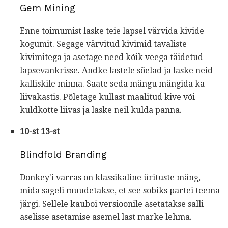
Gem Mining
Enne toimumist laske teie lapsel värvida kivide
kogumit. Segage värvitud kivimid tavaliste
kivimitega ja asetage need kõik veega täidetud
lapsevankrisse. Andke lastele sõelad ja laske neid
kalliskile minna. Saate seda mängu mängida ka
liivakastis. Põletage kullast maalitud kive või
kuldkotte liivas ja laske neil kulda panna.
10-st 13-st
Blindfold Branding
Donkey'i varras on klassikaline ürituste mäng,
mida sageli muudetakse, et see sobiks partei teema
järgi. Sellele kauboi versioonile asetatakse salli
aselisse asetamise asemel last marke lehma.