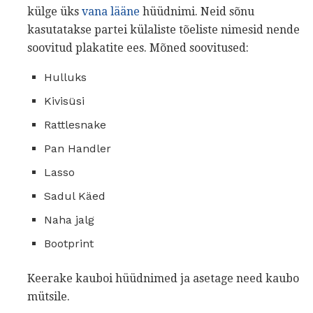
külge üks
vana lääne
hüüdnimi. Neid sõnu
kasutatakse partei külaliste tõeliste nimesid nende
soovitud plakatite ees. Mõned soovitused:
Hulluks
Kivisüsi
Rattlesnake
Pan Handler
Lasso
Sadul Käed
Naha jalg
Bootprint
Keerake kauboi hüüdnimed ja asetage need kaubo
mütsile.