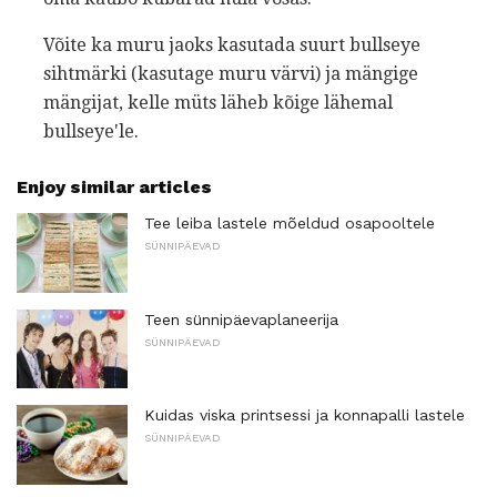
Võite ka muru jaoks kasutada suurt bullseye
sihtmärki (kasutage muru värvi) ja mängige
mängijat, kelle müts läheb kõige lähemal
bullseye'le.
Enjoy similar articles
Tee leiba lastele mõeldud osapooltele
SÜNNIPÄEVAD
Teen sünnipäevaplaneerija
SÜNNIPÄEVAD
Kuidas viska printsessi ja konnapalli lastele
SÜNNIPÄEVAD