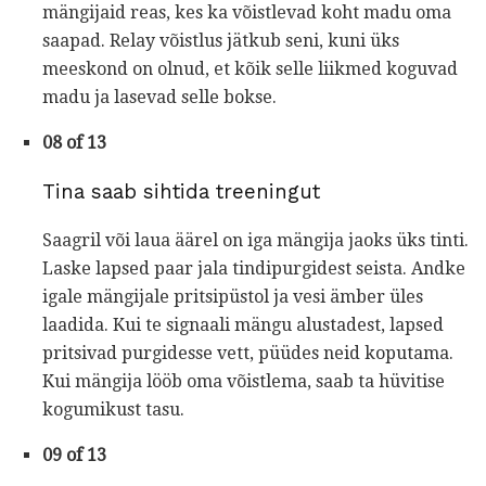
mängijaid reas, kes ka võistlevad koht madu oma
saapad. Relay võistlus jätkub seni, kuni üks
meeskond on olnud, et kõik selle liikmed koguvad
madu ja lasevad selle bokse.
08 of 13
Tina saab sihtida treeningut
Saagril või laua äärel on iga mängija jaoks üks tinti.
Laske lapsed paar jala tindipurgidest seista. Andke
igale mängijale pritsipüstol ja vesi ämber üles
laadida. Kui te signaali mängu alustadest, lapsed
pritsivad purgidesse vett, püüdes neid koputama.
Kui mängija lööb oma võistlema, saab ta hüvitise
kogumikust tasu.
09 of 13