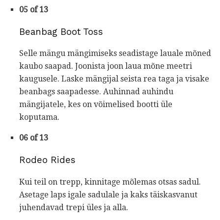
05 of 13
Beanbag Boot Toss
Selle mängu mängimiseks seadistage lauale mõned
kaubo saapad. Joonista joon laua mõne meetri
kaugusele. Laske mängijal seista rea ​​taga ja visake
beanbags saapadesse. Auhinnad auhindu
mängijatele, kes on võimelised bootti üle
koputama.
06 of 13
Rodeo Rides
Kui teil on trepp, kinnitage mõlemas otsas sadul.
Asetage laps igale sadulale ja kaks täiskasvanut
juhendavad trepi üles ja alla.