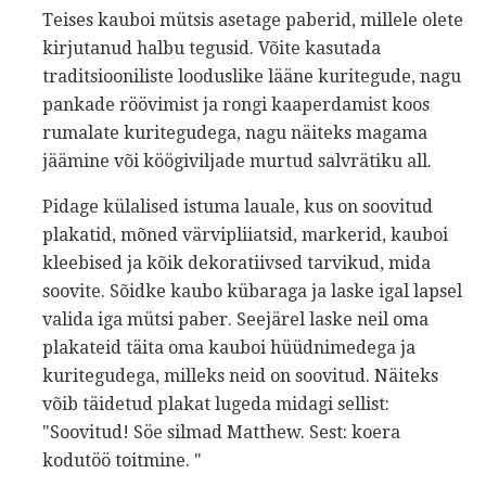
Teises kauboi mütsis asetage paberid, millele olete
kirjutanud halbu tegusid. Võite kasutada
traditsiooniliste looduslike lääne kuritegude, nagu
pankade röövimist ja rongi kaaperdamist koos
rumalate kuritegudega, nagu näiteks magama
jäämine või köögiviljade murtud salvrätiku all.
Pidage külalised istuma lauale, kus on soovitud
plakatid, mõned värvipliiatsid, markerid, kauboi
kleebised ja kõik dekoratiivsed tarvikud, mida
soovite. Sõidke kaubo kübaraga ja laske igal lapsel
valida iga mütsi paber. Seejärel laske neil oma
plakateid täita oma kauboi hüüdnimedega ja
kuritegudega, milleks neid on soovitud. Näiteks
võib täidetud plakat lugeda midagi sellist:
"Soovitud! Söe silmad Matthew. Sest: koera
kodutöö toitmine. "