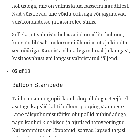
hobustega, mis on valmistatud basseini nuudlitest.
Nad võistlevad ühe võidujooksuga või jagunevad
võistkondadesse ja rassi relee stiilis.
Selleks, et valmistada basseini nuudlite hobune,
keeruta lihtsalt makaronni ülemine ots ja kinnita
see nööriga. Kaunista silmadega silmad ja kangast,
käsitöövahust või lõngast valmistatud jäljend.
02 of 13
Balloon Stampede
Täida oma mängupiirkond õhupallidega. Seejärel
asetage kapslid lahti balloon-popping stampede.
Enne täispuhumist täitke õhupallid auhindadega,
nagu kauboi kleebised ja ajutised tätoveeringud.
Kui pommitus on lõppenud, saavad lapsed tagasi