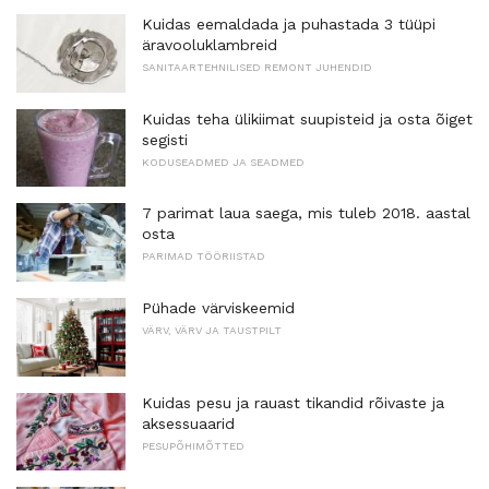
Kuidas eemaldada ja puhastada 3 tüüpi
äravooluklambreid
SANITAARTEHNILISED REMONT JUHENDID
Kuidas teha ülikiimat suupisteid ja osta õiget
segisti
KODUSEADMED JA SEADMED
7 parimat laua saega, mis tuleb 2018. aastal
osta
PARIMAD TÖÖRIISTAD
Pühade värviskeemid
VÄRV, VÄRV JA TAUSTPILT
Kuidas pesu ja rauast tikandid rõivaste ja
aksessuaarid
PESUPÕHIMÕTTED