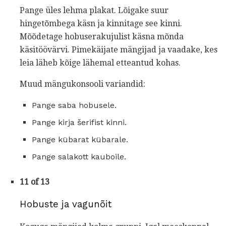
Pange üles lehma plakat. Lõigake suur
hingetõmbega käsn ja kinnitage see kinni.
Mõõdetage hobuserakujulist käsna mõnda
käsitöövärvi. Pimekäijate mängijad ja vaadake, kes
leia läheb kõige lähemal etteantud kohas.
Muud mängukonsooli variandid:
Pange saba hobusele.
Pange kirja šerifist kinni.
Pange kübarat kübarale.
Pange salakott kauboile.
11 of 13
Hobuste ja vagunõit