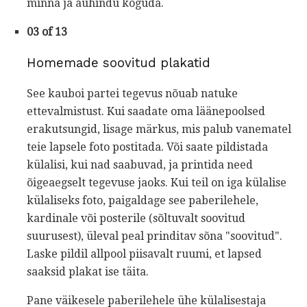
minna ja auhindu koguda.
03 of 13
Homemade soovitud plakatid
See kauboi partei tegevus nõuab natuke
ettevalmistust. Kui saadate oma läänepoolsed
erakutsungid, lisage märkus, mis palub vanematel
teie lapsele foto postitada. Või saate pildistada
külalisi, kui nad saabuvad, ja printida need
õigeaegselt tegevuse jaoks. Kui teil on iga külalise
külaliseks foto, paigaldage see paberilehele,
kardinale või posterile (sõltuvalt soovitud
suurusest), üleval peal prinditav sõna "soovitud".
Laske pildil allpool piisavalt ruumi, et lapsed
saaksid plakat ise täita.
Pane väikesele paberilehele ühe külalisestaja