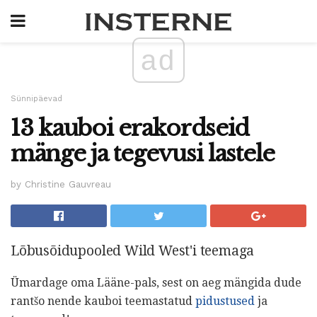
ad
Sünnipäevad
13 kauboi erakordseid
mänge ja tegevusi lastele
by Christine Gauvreau
Lõbusõidupooled Wild West'i teemaga
Ümardage oma Lääne-pals, sest on aeg mängida dude
rantšo nende kauboi teemastatud
pidustused
ja