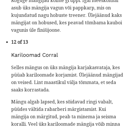
Koguge mängijad kolme gruppi. Igal meeskonnal
asub üks mängija vagun või pappkarp, mis on
kujundatud nagu hobuste treener. Ülejäänud kaks
mängijat on hobused, kes peavad tõmbama kauboi
vagunis üle finišijoone.
12 of 13
Kariloomad Corral
Selles mängus on üks mängija karjakasvataja, kes
püüab kariloomade korjamist. Ülejäänud mängijad
on veised. Lint maastikul välja tõmmata, et seda
saaks korrastada.
Mängu algab lapsed, kes sõidavad ringi vabalt,
püüdes vältida rabarberi märgistamist. Kui
mängija on märgitud, peab ta minema ja seisma
koralli. Veel üks kariloomade mängija võib minna