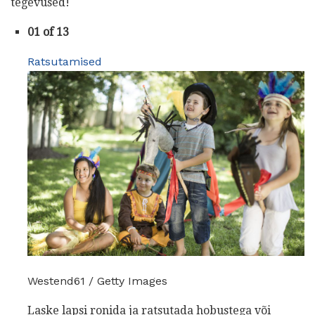
tegevused!
01 of 13
Ratsutamised
Westend61 / Getty Images
Laske lapsi ronida ja ratsutada hobustega või