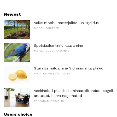
Newest
Väike mööbli materjalide lühikirjeldus
MÖÖBLI PÕHITÕED
Spetsiaalse linnu kaasamine
METSLINDUDE KAASAMINE
Stain Eemaldamine Sidrunimahla plekid
MAJAPIDAMISE NÕUANDED
Veekindlad plastist laminaatpõrandad: sageli
arutatud, harva nägematud
PÕRANDAMATERJALID
Users choice