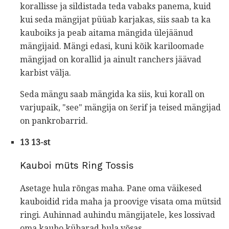
korallisse ja sildistada teda vabaks panema, kuid
kui seda mängijat püüab karjakas, siis saab ta ka
kauboiks ja peab aitama mängida ülejäänud
mängijaid. Mängi edasi, kuni kõik kariloomade
mängijad on korallid ja ainult ranchers jäävad
karbist välja.
Seda mängu saab mängida ka siis, kui korall on
varjupaik, "see" mängija on šerif ja teised mängijad
on pankrobarrid.
13 13-st
Kauboi müts Ring Tossis
Asetage hula rõngas maha. Pane oma väikesed
kauboidid rida maha ja proovige visata oma mütsid
ringi. Auhinnad auhindu mängijatele, kes lossivad
oma kaubo kübarad hula võsas.