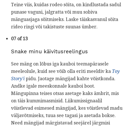
Teine viis, kuidas rodeo sõita, on kindlustada sadul
punase vaguni, jalgratta või muu sobiva
mänguasjaga sõitmiseks. Laske täiskasvanul sõita
rideo ringi või takistuste suunas ümber.
07 of 13
Snake minu käivitusreelingus
See mäng on lõbus iga kauboi teemapärasele
meeleolule, kuid see võib olla eriti meeldiv ka
Toy
Story'i
pidu. Jaotage mängijad kahte võistkonda.
Andke igale meeskonnale kauboi boot.
Mängupinna teises otsas asetage kaks ämbrit, mis
on täis kummimasmisid. Liikumissignaalil
võistlevad esimesed mängijad, kes võistlevad madu
väljavõtmiseks, tuua see tagasi ja asetada bokse.
Need mängijad märgistavad seejärel järgmisi