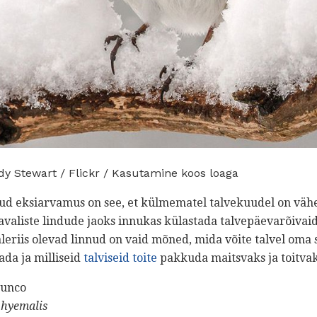
y Stewart / Flickr / Kasutamine koos loaga
ud eksiarvamus on see, et külmematel talvekuudel on vähe 
tavaliste lindude jaoks innukas külastada talvepäevarõivai
aleriis olevad linnud on vaid mõned, mida võite talvel oma s
ada ja milliseid
talviseid toite
pakkuda maitsvaks ja toitvak
Junco
 hyemalis