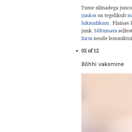
Tume silmadega junco 
junkos
on tegelikult
mi
luksuslikum
. Plainav
junk.
Sõltumata
selles
hirss
nende lemmiktoit
02 of 12
Böhhi vaksmine