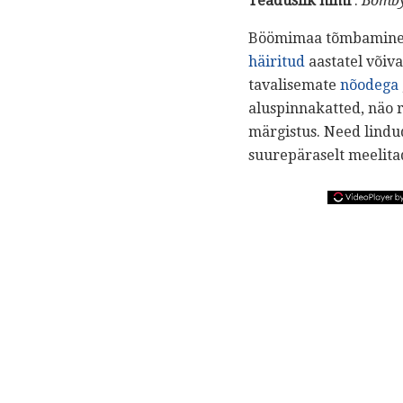
Teaduslik nimi
:
Bomby
Böömimaa tõmbamine on
häiritud
aastatel võiva
tavalisemate
nõodega
aluspinnakatted, näo 
märgistus. Need lindud
suurepäraselt meelita