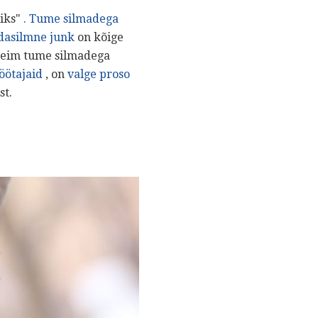
liks"
. Tume silmadega
dasilmne junk
on kõige
rseim tume silmadega
öötajaid
, on
valge proso
st.