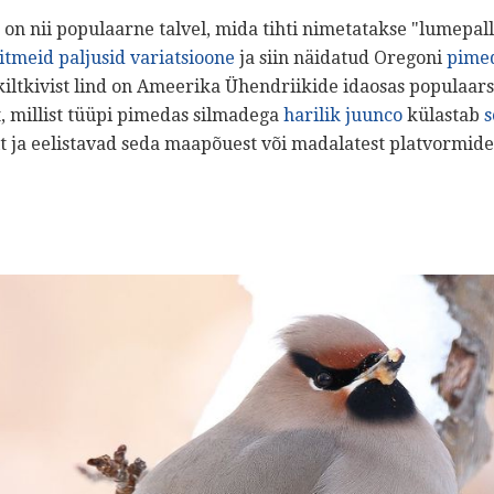
on nii populaarne talvel, mida tihti nimetatakse "lumepal
tmeid paljusid variatsioone
ja siin näidatud Oregoni
pime
 kiltkivist lind on Ameerika Ühendriikide idaosas populaa
t, millist tüüpi pimedas silmadega
harilik juunco
külastab
s
 ja eelistavad seda maapõuest või madalatest platvormide