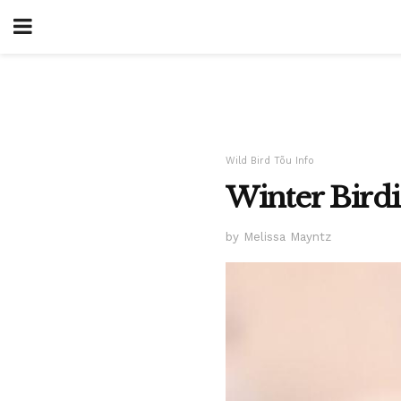
Wild Bird Tõu Info
Winter Birdi 
by Melissa Mayntz