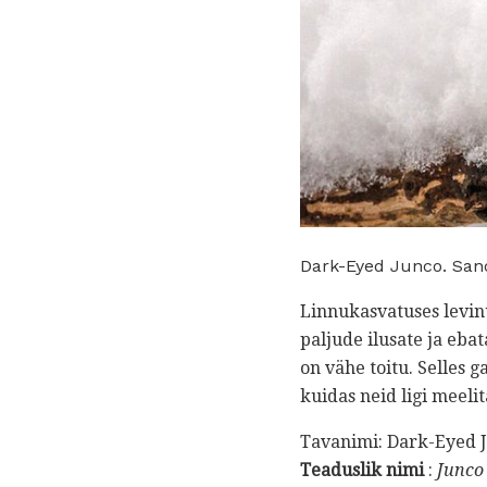
Dark-Eyed Junco. Sand
Linnukasvatuses levin
paljude ilusate ja eba
on vähe toitu. Selles g
kuidas neid ligi meelit
Tavanimi: Dark-Eyed 
Teaduslik nimi
:
Junco