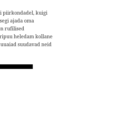
 piirkondadel, kuigi
 segi ajada oma
n rufilised
dripuu heledam kollane
apuuaiad suudavad neid