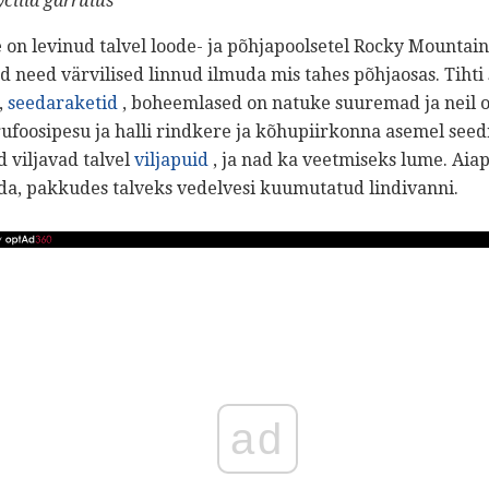
cilla garrulus
 levinud talvel loode- ja põhjapoolsetel Rocky Mountaini
d need värvilised linnud ilmuda mis tahes põhjaosas. Tihti
,
seedaraketid
, boheemlased on natuke suuremad ja neil o
rufoosipesu ja halli rindkere ja kõhupiirkonna asemel see
 viljavad talvel
viljapuid
, ja nad ka veetmiseks lume. Ai
da, pakkudes talveks vedelvesi kuumutatud lindivanni.
ad