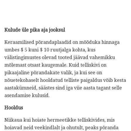
Kulude üle pika aja jooksul
Keraamilised põrandaplaadid on mõõduka hinnaga
umbes $ 5 kuni $ 10 ruutjalga kohta, kus
välistingimustes olevad tooted jäävad vahemikku
mõlemast otsast kaugemale. Kuid telliskivi on
pikaajaline põrandakate valik, ja kui see on
nõuetekohaselt hooldatud telliste paigaldus võib kesta
aastakümneid, säästes sind iga viie aasta tagant selle
asendamise kulusid.
Hooldus
Niikaua kui hoiate hermeetikke telliskivides, mis
hoiavad neid veekindlalt ja ohutult, peaks põranda