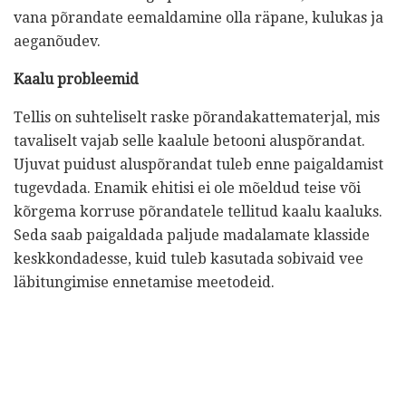
vana põrandate eemaldamine olla räpane, kulukas ja
aeganõudev.
Kaalu probleemid
Tellis on suhteliselt raske põrandakattematerjal, mis
tavaliselt vajab selle kaalule betooni aluspõrandat.
Ujuvat puidust aluspõrandat tuleb enne paigaldamist
tugevdada. Enamik ehitisi ei ole mõeldud teise või
kõrgema korruse põrandatele tellitud kaalu kaaluks.
Seda saab paigaldada paljude madalamate klasside
keskkondadesse, kuid tuleb kasutada sobivaid vee
läbitungimise ennetamise meetodeid.