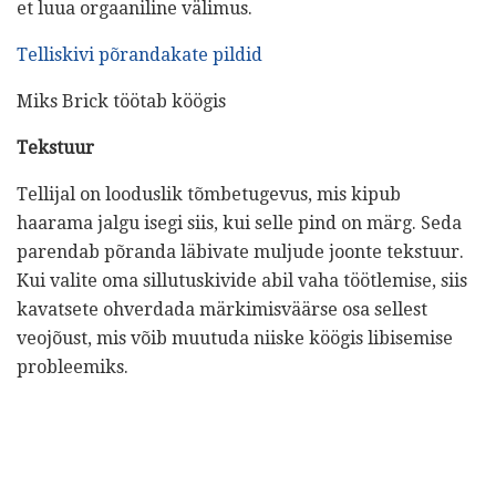
et luua orgaaniline välimus.
Telliskivi põrandakate pildid
Miks Brick töötab köögis
Tekstuur
Tellijal on looduslik tõmbetugevus, mis kipub
haarama jalgu isegi siis, kui selle pind on märg. Seda
parendab põranda läbivate muljude joonte tekstuur.
Kui valite oma sillutuskivide abil vaha töötlemise, siis
kavatsete ohverdada märkimisväärse osa sellest
veojõust, mis võib muutuda niiske köögis libisemise
probleemiks.