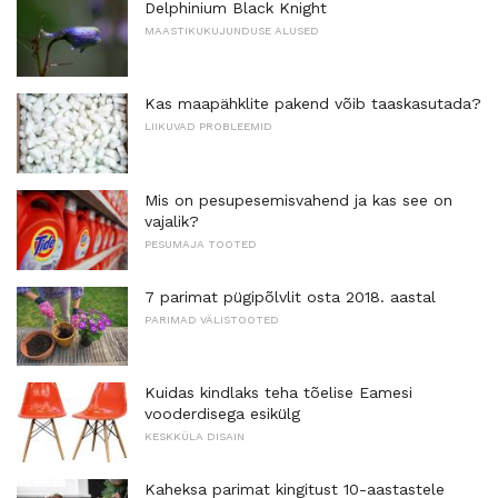
Delphinium Black Knight
MAASTIKUKUJUNDUSE ALUSED
Kas maapähklite pakend võib taaskasutada?
LIIKUVAD PROBLEEMID
Mis on pesupesemisvahend ja kas see on
vajalik?
PESUMAJA TOOTED
7 parimat pügipõlvlit osta 2018. aastal
PARIMAD VÄLISTOOTED
Kuidas kindlaks teha tõelise Eamesi
vooderdisega esikülg
KESKKÜLA DISAIN
Kaheksa parimat kingitust 10-aastastele