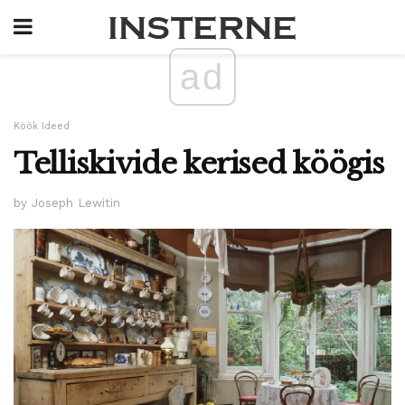
ad
Köök Ideed
Telliskivide kerised köögis
by Joseph Lewitin