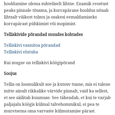
hooldamine olema suhteliselt lihtne. Enamik reostust
peaks pinnale tõusma, ja korrapärane hooldus nõuab
lihtsalt väikest tolmu ja osakesi eemaldamiseks
korrapärast pühkimist või mopimist.
Telliskivide põrandad muudes kohtades
Telliskivi vannitoa põrandad
Telliskivi elutuba
Kui mugav on telliskivi köögipõrand
Soojus
Tellis on loomulikult soe ja kutsuv tunne, mis ei tulene
mitte ainult rikkalike värvide pinnalt, vaid ka sellest,
et see säilitab kuumuse. See tähendab, et kui te varjab
paljajalu köögis külmal talvehommikul, ei pea te
muretsema oma varvaste külmutamise pärast.