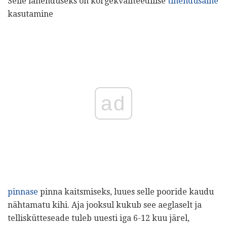
Selle lahenduseks on kõrgekvaliteedilise
tihendusaine
kasutamine
ad
pinnase
pinna kaitsmiseks, luues selle pooride kaudu
nähtamatu kihi. Aja jooksul kukub see aeglaselt ja
telliskütteseade tuleb uuesti iga 6-12 kuu järel,