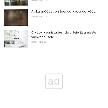
KÖÖK IDEED
Allika mööbel on loonud kadunud köögi
KÖÖK IDEED
6 köök kaunistades ideid teie järgmisele
värskendusele
KÖÖK IDEED
ad