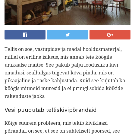
Tellis on soe, vastupidav ja madal hooldusmaterjal,
millel on eriline isiksus, mis annab teie köögile
unikaalse maitse. See pakub palju loodusliku kivi
omadusi, sealhulgas tugevat kõva pinda, mis on
pikaajaline ja raske kahjustada. Kuid see kujutab ka
köögis mitmeid muresid ja ei pruugi sobida kõikide
rakenduste jaoks.
Vesi puudutab telliskivipõrandaid
Kõige suurem probleem, mis tekib kiviklaasi
põrandal, on see, et see on suhteliselt poorsed, see