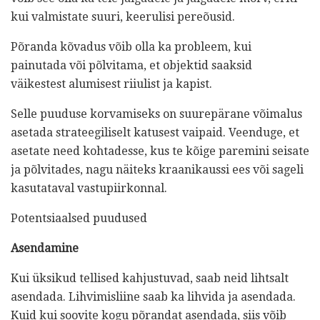
kui valmistate suuri, keerulisi pereõusid.
Põranda kõvadus võib olla ka probleem, kui
painutada või põlvitama, et objektid saaksid
väikestest alumisest riiulist ja kapist.
Selle puuduse korvamiseks on suurepärane võimalus
asetada strateegiliselt katusest vaipaid. Veenduge, et
asetate need kohtadesse, kus te kõige paremini seisate
ja põlvitades, nagu näiteks kraanikaussi ees või sageli
kasutataval vastupiirkonnal.
Potentsiaalsed puudused
Asendamine
Kui üksikud tellised kahjustuvad, saab neid lihtsalt
asendada. Lihvimisliine saab ka lihvida ja asendada.
Kuid kui soovite kogu põrandat asendada, siis võib