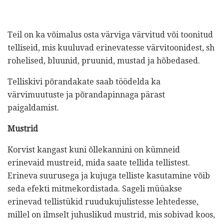
Teil on ka võimalus osta värviga värvitud või toonitud
telliseid, mis kuuluvad erinevatesse värvitoonidest, sh
rohelised, bluunid, pruunid, mustad ja hõbedased.
Telliskivi põrandakate saab töödelda ka
värvimuutuste ja põrandapinnaga pärast
paigaldamist.
Mustrid
Korvist kangast kuni õllekannini on kümneid
erinevaid mustreid, mida saate tellida tellistest.
Erineva suurusega ja kujuga telliste kasutamine võib
seda efekti mitmekordistada. Sageli müüakse
erinevad tellistükid ruudukujulistesse lehtedesse,
millel on ilmselt juhuslikud mustrid, mis sobivad koos,