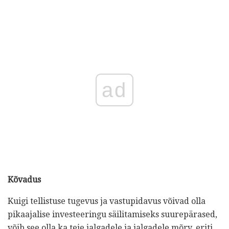
ad
Kõvadus
Kuigi tellistuse tugevus ja vastupidavus võivad olla
pikaajalise investeeringu säilitamiseks suurepärased,
võib see olla ka teie jalgadele ja jalgadele mõrv, eriti