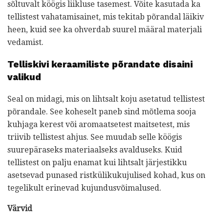
sõltuvalt köögis liikluse tasemest. Võite kasutada ka
tellistest vahatamisainet, mis tekitab põrandal läikiv
heen, kuid see ka ohverdab suurel määral materjali
vedamist.
Telliskivi keraamiliste põrandate disaini
valikud
Seal on midagi, mis on lihtsalt koju asetatud tellistest
põrandale. See koheselt paneb sind mõtlema sooja
kuhjaga kerest või aromaatsetest maitsetest, mis
triivib tellistest ahjus. See muudab selle köögis
suurepäraseks materiaalseks avalduseks. Kuid
tellistest on palju enamat kui lihtsalt järjestikku
asetsevad punased ristkülikukujulised kohad, kus on
tegelikult erinevad kujundusvõimalused.
Värvid