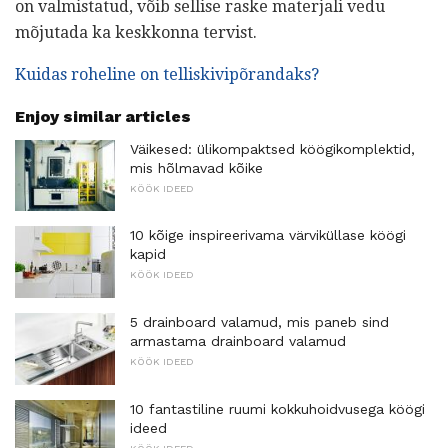
on valmistatud, võib sellise raske materjali vedu
mõjutada ka keskkonna tervist.
Kuidas roheline on telliskivipõrandaks?
Enjoy similar articles
Väikesed: ülikompaktsed köögikomplektid,
mis hõlmavad kõike
KÖÖK IDEED
10 kõige inspireerivama värviküllase köögi
kapid
KÖÖK IDEED
5 drainboard valamud, mis paneb sind
armastama drainboard valamud
KÖÖK IDEED
10 fantastiline ruumi kokkuhoidvusega köögi
ideed