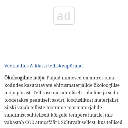
ad
Veekindlus A-klassi telliskivipõrand
Ökoloogiline mõju:
Paljud inimesed on mures oma
kodudes kasutatavate ehitusmaterjalide ökoloogilise
mõju pärast. Tellis ise on suhteliselt roheline ja seda
toodetakse peamiselt savist, looduslikust materjalist.
Siiski vajab telliste tootmine toormaterjalide
sundimist suhteliselt kõrgele temperatuurile, mis
vabastab CO2 atmosfääri. Sõltuvalt sellest, kus tellised