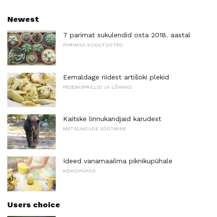
Newest
7 parimat sukulendid osta 2018. aastal
PARIMAD KODUTOOTED
Eemaldage riidest artišoki plekid
PESEMISPRILLID JA LÕHNAD
Kaitske linnukandjaid karudest
METSLINDUDE SÖÖTMINE
Ideed vanamaailma piknikupühale
KEVADPÜHAD
Users choice