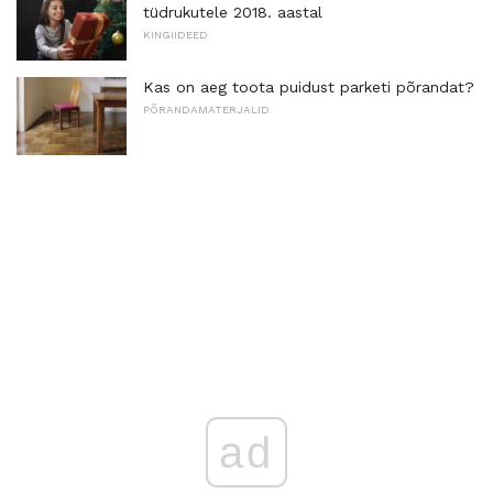
tüdrukutele 2018. aastal
KINGIIDEED
Kas on aeg toota puidust parketi põrandat?
PÕRANDAMATERJALID
ad