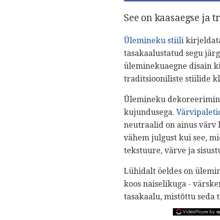
See on kaasaegse ja tr
Ülemineku stiili
kirjeldat
tasakaalustatud segu järgi
üleminekuaegne disain ki
traditsiooniliste stiilide
Ülemineku dekoreerimine 
kujundusega.
Värvipaleti
neutraalid on ainus värv l
vähem julgust kui see, mi
tekstuure, värve ja sisus
Lühidalt öeldes on ülemin
koos naiselikuga - värsken
tasakaalu, mistõttu seda t