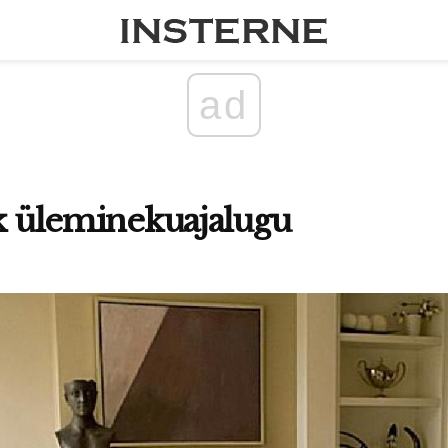
ad
ik üleminekuajalugu