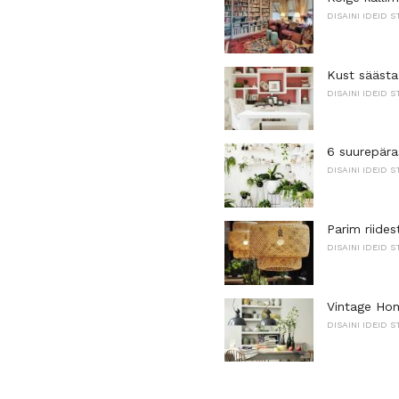
DISAINI IDEID S
Kust sääst
DISAINI IDEID S
6 suurepära
DISAINI IDEID S
Parim riides
DISAINI IDEID S
Vintage Hom
DISAINI IDEID S