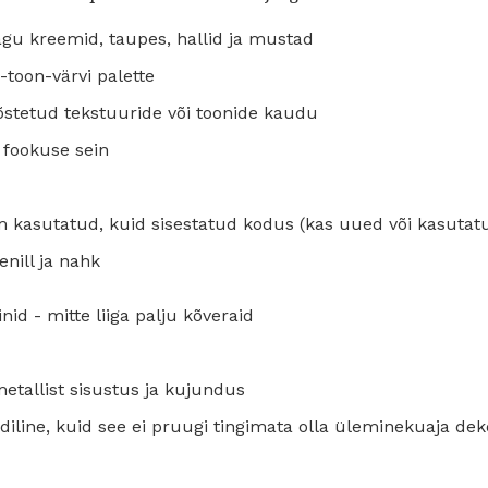
agu kreemid, taupes, hallid ja mustad
-toon-värvi palette
tõstetud tekstuuride või toonide kaudu
 fookuse sein
m kasutatud, kuid sisestatud kodus (kas uued või kasutat
nill ja nahk
inid - mitte liiga palju kõveraid
metallist sisustus ja kujundus
ediline, kuid see ei pruugi tingimata olla üleminekuaja dek