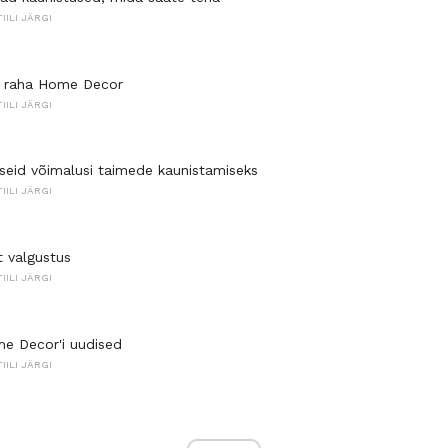
TIILI JÄRGI
a raha Home Decor
TIILI JÄRGI
seid võimalusi taimede kaunistamiseks
TIILI JÄRGI
t valgustus
TIILI JÄRGI
e Decor'i uudised
TIILI JÄRGI