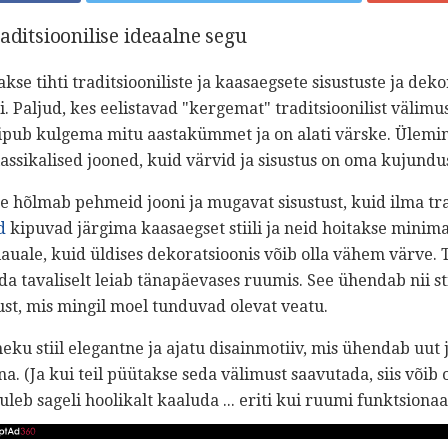
aditsioonilise ideaalne segu
akse tihti traditsiooniliste ja kaasaegsete sisustuste ja dek
. Paljud, kes eelistavad "kergemat" traditsioonilist välimust,
pub kulgema mitu aastakümmet ja on alati värske. Ülemin
 klassikalised jooned, kuid värvid ja sisustus on oma kujundu
hõlmab pehmeid jooni ja mugavat sisustust, kuid ilma trad
d
kipuvad järgima kaasaegset stiili ja neid hoitakse minima
auale, kuid üldises dekoratsioonis võib olla vähem värve. Te
da tavaliselt leiab tänapäevases ruumis. See ühendab nii st
tust, mis mingil moel tunduvad olevat veatu.
eku stiil elegantne ja ajatu disainmotiiv, mis ühendab uut 
a. (Ja kui teil püütakse seda välimust saavutada, siis võib o
uleb sageli hoolikalt kaaluda ... eriti kui ruumi funktsiona