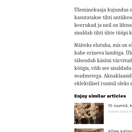
Üleminekuaja kujundus o
kasutatakse tihti antiike
keerukad ja neil on lihtsa
sisaldab tihti ühte tüüpi 
Näiteks elutuba, mis on ek
kahe erineva lambiga. Üle
tähendab käsitsi värvitud
köögis, võib see sisaldad
seadmetega. Aknaklaasid 
eklektilisel ruumil oleks
Enjoy similar articles
10 ruumid, 
DISAINI IDEID S
Kõige kalli