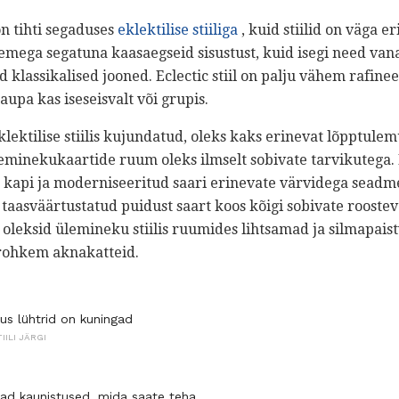
n tihti segaduses
eklektilise stiiliga
, kuid stiilid on väga 
semega segatuna kaasaegseid sisustust, kuid isegi need va
d klassikalised jooned. Eclectic stiil on palju vähem rafine
kaupa kas iseseisvalt või grupis.
lektilise stiilis kujundatud, oleks kaks erinevat lõpptulem
minekukaartide ruum oleks ilmselt sobivate tarvikutega. Ke
 kapi ja moderniseeritud saari erinevate värvidega seadme
a taasväärtustatud puidust saart koos kõigi sobivate roostev
oleksid ülemineku stiilis ruumides lihtsamad ja silmapais
 rohkem aknakatteid.
kus lühtrid on kuningad
TIILI JÄRGI
mad kaunistused, mida saate teha