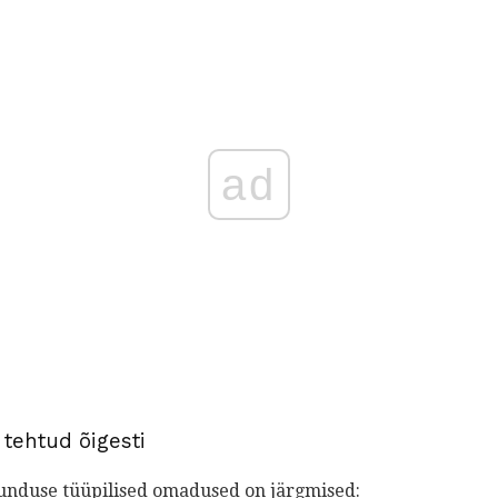
ad
tehtud õigesti
nduse tüüpilised omadused on järgmised: