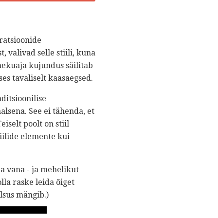
oratsioonide
 valivad selle stiili, kuna
ekuaja kujundus säilitab
ses tavaliselt kaasaegsed.
itsioonilise
alsena. See ei tähenda, et
iselt poolt on stiil
iilide elemente kui
ja vana - ja mehelikut
lla raske leida õiget
alsus mängib.)