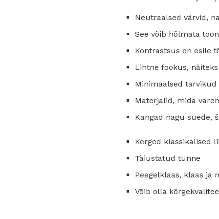
Neutraalsed värvid, n
See võib hõlmata toon
Kontrastsus on esile 
Lihtne fookus, näiteks
Minimaalsed tarvikud
Materjalid, mida vare
Kangad nagu suede, še
Kerged klassikalised li
Täiustatud tunne
Peegelklaas, klaas ja 
Võib olla kõrgekvalite