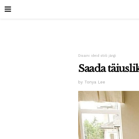
Disaini ideid stiili järgi
Saada täiusl
by Tonya Lee