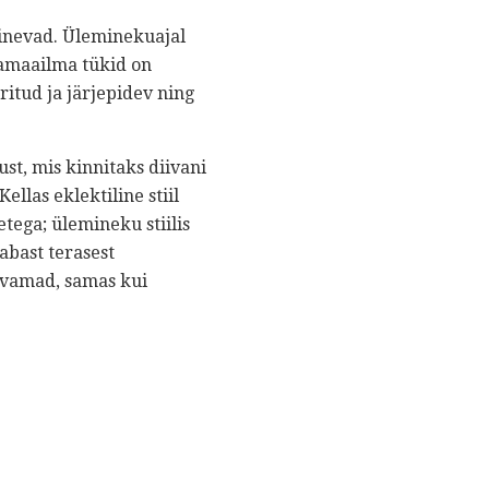
erinevad. Üleminekuajal
namaailma tükid on
eritud ja järjepidev ning
ust, mis kinnitaks diivani
llas eklektiline stiil
tega; ülemineku stiilis
abast terasest
tvamad, samas kui