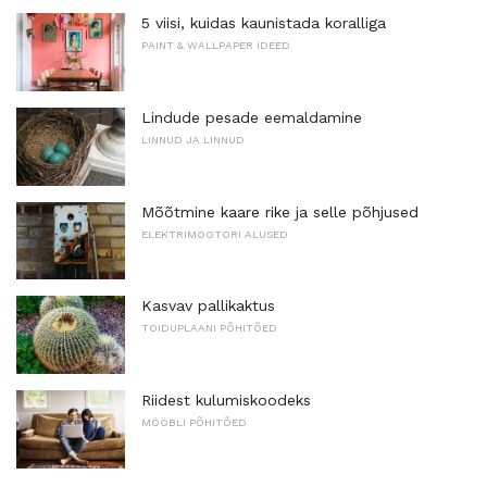
5 viisi, kuidas kaunistada koralliga
PAINT & WALLPAPER IDEED
Lindude pesade eemaldamine
LINNUD JA LINNUD
Mõõtmine kaare rike ja selle põhjused
ELEKTRIMOOTORI ALUSED
Kasvav pallikaktus
TOIDUPLAANI PÕHITÕED
Riidest kulumiskoodeks
MÖÖBLI PÕHITÕED