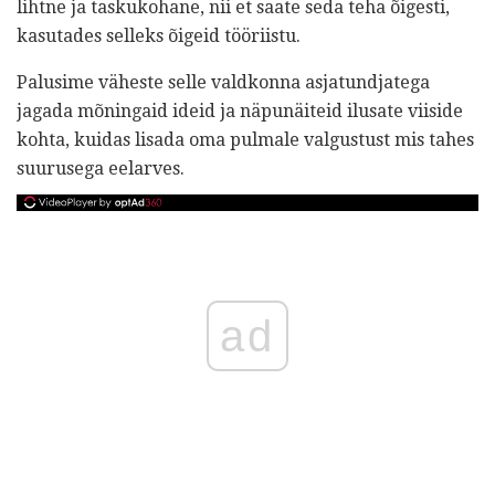
lihtne ja taskukohane, nii et saate seda teha õigesti,
kasutades selleks õigeid tööriistu.
Palusime väheste selle valdkonna asjatundjatega
jagada mõningaid ideid ja näpunäiteid ilusate viiside
kohta, kuidas lisada oma pulmale valgustust mis tahes
suurusega eelarves.
ad