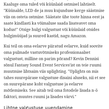
Kaaluge oma tuled või küünlaid ostmisel lahtiselt.
"Küünalde, LED-de ja muu kujunduse kerge säästmise
viis on osteta ostmine. Säästate ühe toote hinna eest ja
saate kindlasti ka võimaluse saada lisateavet oma
kodus!" Otsige hulgi valgustust või küünlaid otsides
hulgimüüjad ja suured kastid, nagu Amazon.
Kui teil on oma eelarve piiratud eelarve, kuid soovite
oma pulmade vastuvõtmiseks professionaalset
valgustust, milline on parim põrand? Kevin Dennisi
sõnul Fantasy Sound Event Services'ist on teie ruumi
muutmise lihtsaim viis uplighting. "Uplights on mis
tahes suurepärase valgustuse disaini aluseks, nii et see
on suurepärane koht valgustuse ja eelarve
mõtlemiseks. See aitab teil oma fotodele lisada n-ö
faktori, muutes ruumi ja lisades värvi."
Lihtne valgustuse uuendamine