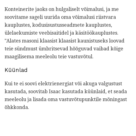
Konteinerite jaoks on hulgaliselt võimalusi, ja me
soovitame sageli uurida oma võimalusi riistvara
kauplustes, kodusisustusseadmete kauplustes,
ülelaekumiste veebisaitidel ja käsitöökauplustes.
"Alates masoni klaasist klaasist kaunistuseks loovad
teie sündmust ümbritsevad hõõguvad vaibad kõige
maagilisema meeleolu teie vastuvõtul.
Küünlad
Kui te ei soovi elektrienergiat või akuga valgustust
kasutada, soovitab Isaac kasutada küünlaid, et seada
meeleolu ja lisada oma vastuvõtupunktile mõningast
õhkkonda.