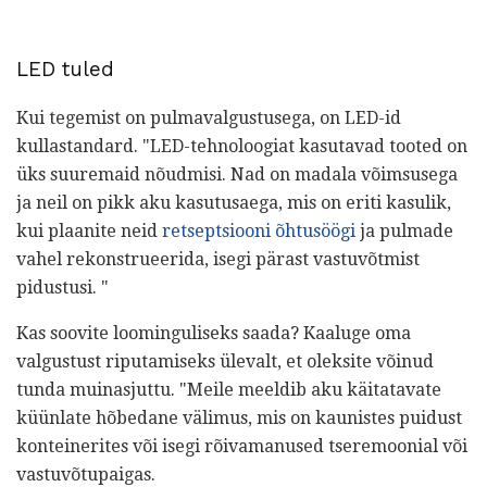
LED tuled
Kui tegemist on pulmavalgustusega, on LED-id
kullastandard. "LED-tehnoloogiat kasutavad tooted on
üks suuremaid nõudmisi. Nad on madala võimsusega
ja neil on pikk aku kasutusaega, mis on eriti kasulik,
kui plaanite neid
retseptsiooni õhtusöögi
ja pulmade
vahel rekonstrueerida, isegi pärast vastuvõtmist
pidustusi. "
Kas soovite loominguliseks saada? Kaaluge oma
valgustust riputamiseks ülevalt, et oleksite võinud
tunda muinasjuttu. "Meile meeldib aku käitatavate
küünlate hõbedane välimus, mis on kaunistes puidust
konteinerites või isegi rõivamanused tseremoonial või
vastuvõtupaigas.