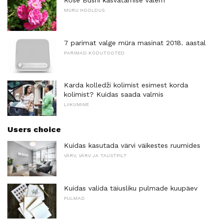
Rose Bushi kasvatamise valem
MURU HOOLDUS
7 parimat valge müra masinat 2018. aastal
PARIMAD KODUTOOTED
Karda kolledži kolimist esimest korda
kolimist? Kuidas saada valmis
LIIKUMINE
Users choice
Kuidas kasutada värvi väikestes ruumides
VÄRV, VÄRV JA TAUSTPILT
Kuidas valida täiusliku pulmade kuupäev
PULMAD