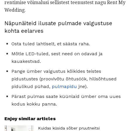
rentimise võimalusi sellistest teenustest nagu Rent My
Wedding.
Näpunäiteid ilusate pulmade valgustuse
kohta eelarves
Osta tuled lahtiselt, et säästa raha.
Mõtle LED-tuled, sest need on odavad ja
kauakestvad.
Pange ümber valgustus kõikides teistes
pidustustes (proovivõtu õhtusöök, hilisõhtused
pidulikud pühad,
pulmapidu
jne).
Pärast pulmas saate küünlaid ümber oma uues
kodus kokku panna.
Enjoy similar articles
Kuidas küsida sõber pruutneitsi