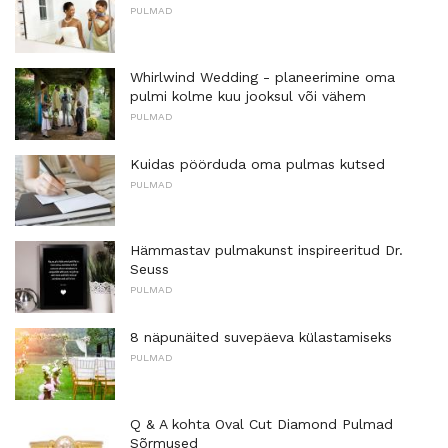
PULMAD
Whirlwind Wedding - planeerimine oma
pulmi kolme kuu jooksul või vähem
PULMAD
Kuidas pöörduda oma pulmas kutsed
PULMAD
Hämmastav pulmakunst inspireeritud Dr.
Seuss
PULMAD
8 näpunäited suvepäeva külastamiseks
PULMAD
Q & A kohta Oval Cut Diamond Pulmad
Sõrmused