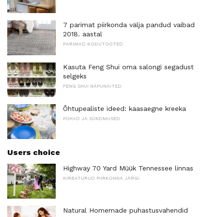
7 parimat piirkonda välja pandud vaibad
2018. aastal
PARIMAD KODUTOOTED
Kasuta Feng Shui oma salongi segadust
selgeks
FENG SHUI NÄPUNÄITED
Õhtupealiste ideed: kaasaegne kreeka
PÜHAD JA SÜNDMUSED
Users choice
Highway 70 Yard Müük Tennessee linnas
KIRBATURUD PIIRKONNA JÄRGI
Natural Homemade puhastusvahendid