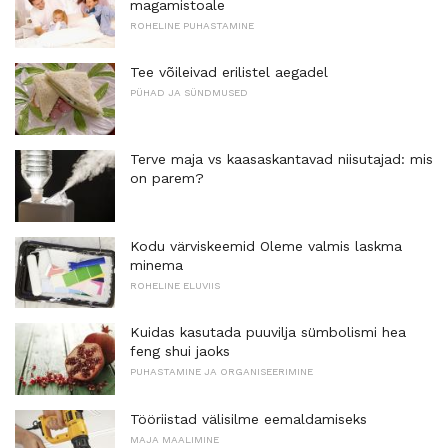
magamistoale
ROHELINE PUHASTAMINE
Tee võileivad erilistel aegadel
PÜHAD JA SÜNDMUSED
Terve maja vs kaasaskantavad niisutajad: mis
on parem?
Kodu värviskeemid Oleme valmis laskma
minema
ROHELINE ELUVIIS
Kuidas kasutada puuvilja sümbolismi hea
feng shui jaoks
PUHASTAMINE JA ORGANISEERIMINE
Tööriistad välisilme eemaldamiseks
MAJA MAALIMINE