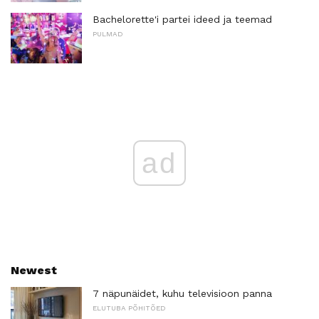
Bachelorette'i partei ideed ja teemad
PULMAD
ad
Newest
7 näpunäidet, kuhu televisioon panna
ELUTUBA PÕHITÕED