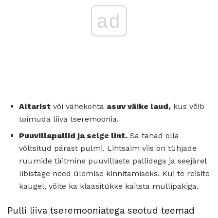
ad
Altarist
või vähekohta
asuv väike laud,
kus võib
toimuda liiva tseremoonia.
Puuvillapallid ja selge lint.
Sa tahad olla
võltsitud pärast pulmi. Lihtsaim viis on tühjade
ruumide täitmine puuvillaste pallidega ja seejärel
libistage need ülemise kinnitamiseks. Kui te reisite
kaugel, võite ka klaasitükke kaitsta mullipakiga.
Pulli liiva tseremooniatega seotud teemad