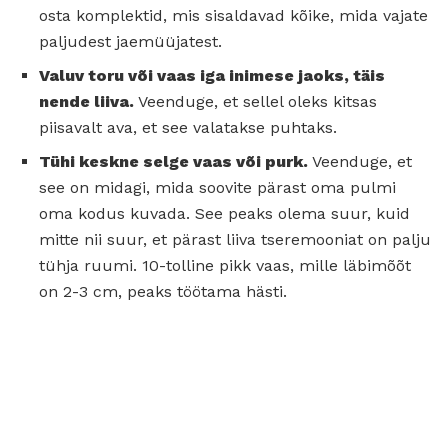
osta komplektid, mis sisaldavad kõike, mida vajate
paljudest jaemüüjatest.
Valuv toru või vaas iga inimese jaoks, täis
nende liiva.
Veenduge, et sellel oleks kitsas
piisavalt ava, et see valatakse puhtaks.
Tühi keskne selge vaas või purk.
Veenduge, et
see on midagi, mida soovite pärast oma pulmi
oma kodus kuvada. See peaks olema suur, kuid
mitte nii suur, et pärast liiva tseremooniat on palju
tühja ruumi. 10-tolline pikk vaas, mille läbimõõt
on 2-3 cm, peaks töötama hästi.