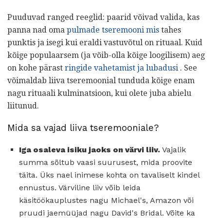
Puuduvad ranged reeglid: paarid võivad valida, kas
panna nad oma
pulmade tseremooni mis
tahes
punktis ja isegi kui eraldi vastuvõtul on rituaal. Kuid
kõige populaarsem (ja võib-olla kõige loogilisem) aeg
on kohe pärast
ringide vahetamist ja lubadusi
. See
võimaldab liiva tseremoonial tunduda kõige enam
nagu rituaali kulminatsioon, kui olete juba abielu
liitunud.
Mida sa vajad liiva tseremooniale?
Iga osaleva isiku jaoks on värvi liiv.
Vajalik
summa sõltub vaasi suurusest, mida proovite
täita. Üks nael inimese kohta on tavaliselt kindel
ennustus. Värviline liiv võib leida
käsitöökauplustes nagu Michael's, Amazon või
pruudi jaemüüjad nagu David's Bridal. Võite ka