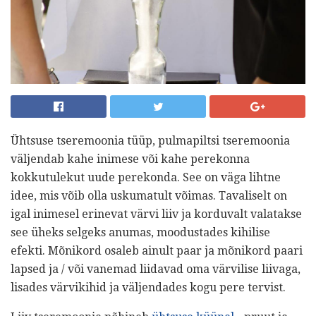
Ühtsuse tseremoonia tüüp, pulmapiltsi tseremoonia
väljendab kahe inimese või kahe perekonna
kokkutulekut uude perekonda. See on väga lihtne
idee, mis võib olla uskumatult võimas. Tavaliselt on
igal inimesel erinevat värvi liiv ja korduvalt valatakse
see üheks selgeks anumas, moodustades kihilise
efekti. Mõnikord osaleb ainult paar ja mõnikord paari
lapsed ja / või vanemad liidavad oma värvilise liivaga,
lisades värvikihid ja väljendades kogu pere tervist.