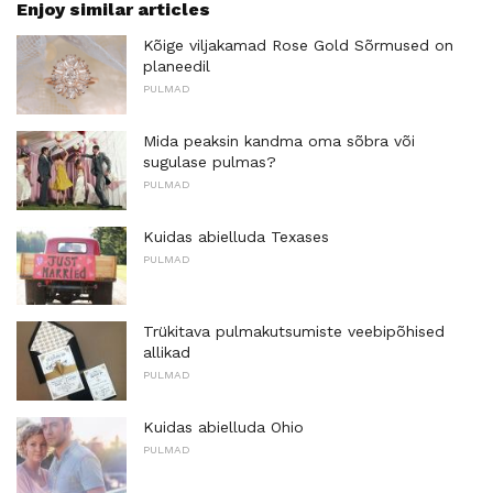
Enjoy similar articles
Kõige viljakamad Rose Gold Sõrmused on
planeedil
PULMAD
Mida peaksin kandma oma sõbra või
sugulase pulmas?
PULMAD
Kuidas abielluda Texases
PULMAD
Trükitava pulmakutsumiste veebipõhised
allikad
PULMAD
Kuidas abielluda Ohio
PULMAD