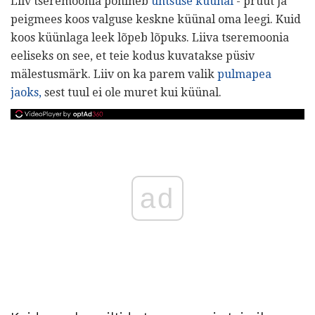
Liiv tseremoonia põhineb
ühtsuse küünal
- pruut ja
peigmees koos valguse keskne küünal oma leegi. Kuid
koos küünlaga leek lõpeb lõpuks. Liiva tseremoonia
eeliseks on see, et teie kodus kuvatakse püsiv
mälestusmärk. Liiv on ka parem valik
pulmapea
jaoks,
sest tuul ei ole muret kui küünal.
ad