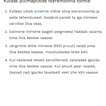
Kuidas pulmapiltide tseremoonia toimib
Esiteks ütleb
ametnik
mõne sõna tseremoonial ja
selle tähendusest. Seejärel paneb ta iga inimese
värvilise liiva vaas.
Esimene inimene (sageli peigmees) hakkab valama
oma liiva keskse vaasse.
Järgmine teine ​​inimene (tihti pruut) valab oma
liiva keskse vaasse, moodustades teise kihi.
Kui osalevad teised pereliikmed, valatakse igaüks
oma liiva keskse vaasse. Kui ainult paar osaleb,
lisavad nad igaüks tavaliselt veel ühe kihi vaasse.