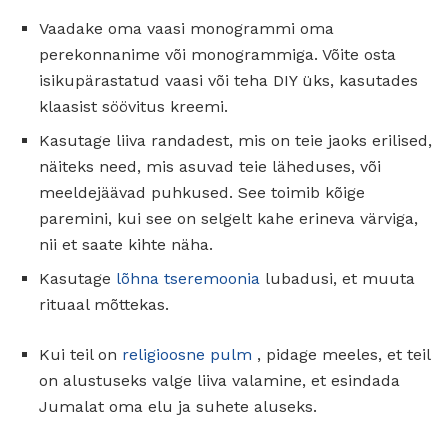
Vaadake oma vaasi monogrammi oma
perekonnanime või monogrammiga. Võite osta
isikupärastatud vaasi või teha DIY üks, kasutades
klaasist söövitus kreemi.
Kasutage liiva randadest, mis on teie jaoks erilised,
näiteks need, mis asuvad teie läheduses, või
meeldejäävad puhkused. See toimib kõige
paremini, kui see on selgelt kahe erineva värviga,
nii et saate kihte näha.
Kasutage
lõhna tseremoonia
lubadusi, et muuta
rituaal mõttekas.
Kui teil on
religioosne pulm
, pidage meeles, et teil
on alustuseks valge liiva valamine, et esindada
Jumalat oma elu ja suhete aluseks.