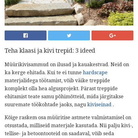
Teha klaasi ja kivi trepid: 3 ideed
Müürikivisammud on ilusad ja kauakestvad. Neid on
ka kerge ehitada. Kui te ei tunne
hardscape
materjalidega töötamist, võib väike treppide
komplekt olla hea algusprojekt. Pärast treppide
ehitamist teate samu põhimõtteid, mida järgitakse
suuremate töökohtade jaoks, nagu
kiviseinad
.
Kõige raskem osa müüritise astmete valmistamisel on
otsustada, milliseid materjale kasutada. Nii palju kivi-,
tellise- ja betoontooteid on saadaval, võib seda