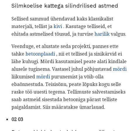
Silmkoelise kattega silindrilised astmed
Sellised sammud ühendavad kaks klassikalist
materjali, tellist ja
kivi
. Kasutage telliseid, et
ehitada astmelised tõusud, ja turvise
harilik
valgus.
Veenduge, et alustate seda projekti, pannes ette
tahke
betoonplaadi
, nii et tellised ja sinikärvid ei
lähe kuhugi. Mördi kasutamisel peate alati kindlale
alusele tuginema. Vastasel juhul põhjustavad
mördi
liikumised
mördi
purunemist ja võib-olla
ebaõnnestuda. Teisisõnu, peate lõpuks kogu selle
raske töö uuesti tegema. Tellimuste salvestamiseks
saab astmeid sisestada betooniga pärast telliste
paigaldamist. Siis määratakse ümarlauad.
02 03