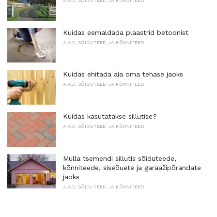
AIAD, SÕIDUTEED JA KÕNNITEED
Kuidas eemaldada plaastrid betoonist
AIAD, SÕIDUTEED JA KÕNNITEED
Kuidas ehitada aia oma tehase jaoks
AIAD, SÕIDUTEED JA KÕNNITEED
Kuidas kasutatakse sillutise?
AIAD, SÕIDUTEED JA KÕNNITEED
Mulla tsemendi sillutis sõiduteede,
kõnniteede, siseõuete ja garaažipõrandate
jaoks
AIAD, SÕIDUTEED JA KÕNNITEED