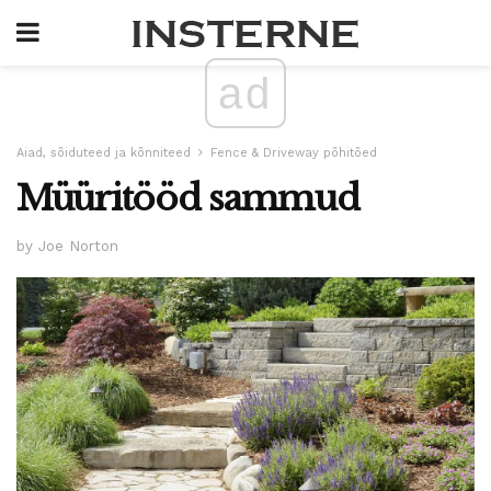
ad
Aiad, sõiduteed ja kõnniteed
Fence & Driveway põhitõed
Müüritööd sammud
by Joe Norton