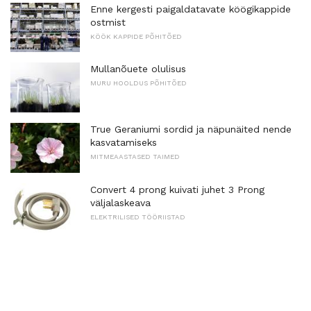
Enne kergesti paigaldatavate köögikappide
ostmist
KÖÖK KAPPIDE PÕHITÕED
Mullanõuete olulisus
MURU HOOLDUS PÕHITÕED
True Geraniumi sordid ja näpunäited nende
kasvatamiseks
MITMEAASTASED TAIMED
Convert 4 prong kuivati ​​juhet 3 Prong
väljalaskeava
ELEKTRILISED TÖÖRIISTAD