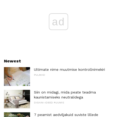
ad
Newest
Ultimate nime muutmise kontrollnimekiri
PULMAD
Siin on midagi, mida peate teadma
kaunistamiseks neutralidega
DISAINI-IDEED RUUMIS
7 peamist aedviljakuid suviste lillede