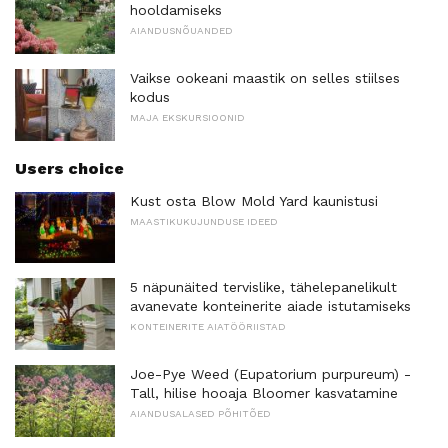
hooldamiseks
AIANDUSNÕUANDED
Vaikse ookeani maastik on selles stiilses
kodus
MAJA EKSKURSIOONID
Users choice
Kust osta Blow Mold Yard kaunistusi
MAASTIKUKUJUNDUSE IDEED
5 näpunäited tervislike, tähelepanelikult
avanevate konteinerite aiade istutamiseks
KONTEINERITE AIATÖÖRIISTAD
Joe-Pye Weed (Eupatorium purpureum) -
Tall, hilise hooaja Bloomer kasvatamine
AIANDUSALASED PÕHITÕED