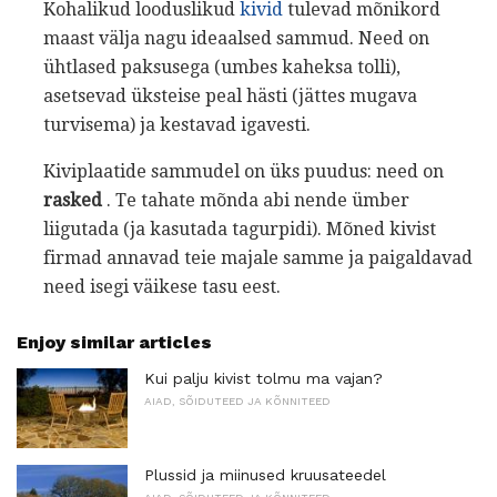
Kohalikud looduslikud
kivid
tulevad mõnikord
maast välja nagu ideaalsed sammud. Need on
ühtlased paksusega (umbes kaheksa tolli),
asetsevad üksteise peal hästi (jättes mugava
turvisema) ja kestavad igavesti.
Kiviplaatide sammudel on üks puudus: need on
rasked
. Te tahate mõnda abi nende ümber
liigutada (ja kasutada tagurpidi). Mõned kivist
firmad annavad teie majale samme ja paigaldavad
need isegi väikese tasu eest.
Enjoy similar articles
Kui palju kivist tolmu ma vajan?
AIAD, SÕIDUTEED JA KÕNNITEED
Plussid ja miinused kruusateedel