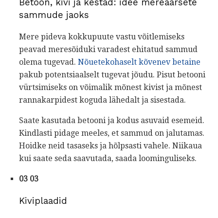
Betoon, kivi ja kestad: idee mereäärsete
sammude jaoks
Mere pideva kokkupuute vastu võitlemiseks
peavad meresõiduki varadest ehitatud sammud
olema tugevad.
Nõuetekohaselt kõvenev betaine
pakub potentsiaalselt tugevat jõudu. Pisut betooni
vürtsimiseks on võimalik mõnest kivist ja mõnest
rannakarpidest koguda lähedalt ja sisestada.
Saate kasutada betooni ja kodus asuvaid esemeid.
Kindlasti pidage meeles, et sammud on jalutamas.
Hoidke neid tasaseks ja hõlpsasti vahele. Niikaua
kui saate seda saavutada, saada loominguliseks.
03 03
Kiviplaadid