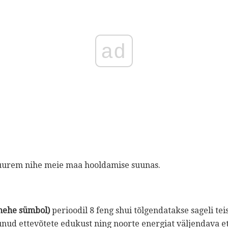
ad
suurem nihe meie maa hooldamise suunas.
mehe sümbol)
perioodil 8 feng shui tõlgendatakse sageli tei
nud ettevõtete edukust ning noorte energiat väljendava et