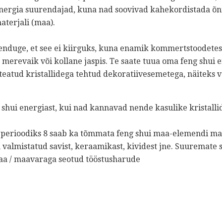
ergia suurendajad, kuna nad soovivad kahekordistada õnn
aterjali (maa).
veenduge, et see ei kiirguks, kuna enamik kommertstoodetest 
e merevaik või kollane jaspis. Te saate tuua oma feng shui 
i teatud kristallidega tehtud dekoratiivesemetega, näiteks 
shui energiast, kui nad kannavad nende kasulike kristalli
 perioodiks 8 saab ka tõmmata feng shui maa-elemendi mat
 valmistatud savist, keraamikast, kividest jne. Suuremate 
aa / maavaraga seotud tööstusharude