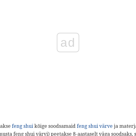
ad
takse
feng shui
kõige soodsamaid
feng shui värve
ja materja
(musta feng shui värvi) peetakse 8-aastaselt väga soodsaks,