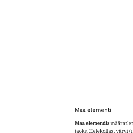
Maa elementi
Maa elemendis
määratle
jaoks. Helekollast värvi 