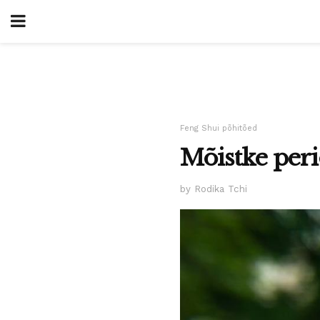
Feng Shui põhitõed
Mõistke peri
by Rodika Tchi