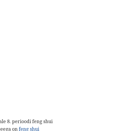
le 8. perioodi feng shui
 seega on
feng shui