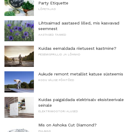
Party Etiquette
LÕPETAJAD
Lihtsaimad aastased lilled, mis kasvavad
seemnest
AASTASED TAIMED
Kuidas eemaldada riietusest kastmine?
PESEMISPRILLID JA LÕHNAD
Aukude remont metallist katuse süsteemis
KODU VÄLISE PÕHITÕED
Kuidas paigaldada elektrisalv eksisteerivale
seinale
ELEKTRIMOOTORI ALUSED
Mis on Ashoka Cut Diamond?
PULMAD