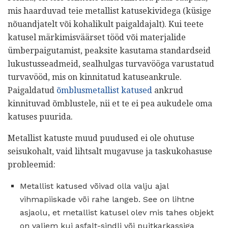
mis haarduvad teie metallist katusekividega (küsige
nõuandjatelt või kohalikult paigaldajalt). Kui teete
katusel märkimisväärset tööd või materjalide
ümberpaigutamist, peaksite kasutama standardseid
lukustusseadmeid, sealhulgas turvavööga varustatud
turvavööd, mis on kinnitatud katuseankrule.
Paigaldatud
õmblusmetallist katused
ankrud
kinnituvad õmblustele, nii et te ei pea aukudele oma
katuses puurida.
Metallist katuste muud puudused ei ole ohutuse
seisukohalt, vaid lihtsalt mugavuse ja taskukohasuse
probleemid:
Metallist katused võivad olla valju ajal
vihmapiiskade või rahe langeb. See on lihtne
asjaolu, et metallist katusel olev mis tahes objekt
on valjem kui asfalt-sindli või puitkarkassiga