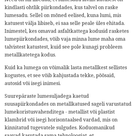
kindlasti ohtlik piirkondades, kus talvel on raske
lumesadu. Sellel on mõned eelised, kuna lumi, mis
katusest välja libiseb, ei saa selle peale üles ehitada.
Inimestel, kes omavad asfaltkattega kodusid rasketes
lumepiirkondades, võib vaja minna lume maha oma
talvistest katustest, kuid see pole kunagi probleem
metallkatetega kodus.
Kuid ka lumega on võimalik lasta metallkest sellistes
kogustes, et see võib kahjustada tekke, põõsaid,
autosid või isegi inimesi.
Suurepäraste lumesuljadega kaetud
suusapiirkondades on metallkatused sageli varustatud
lumekoristusvahenditega - metallist või plastist
klambrid või isegi horisontaalsed vardad, mis on
kinnitatud tugevatele sulgudes. Koduomanikud
saavad kasutada sama tehnoloogiat, et