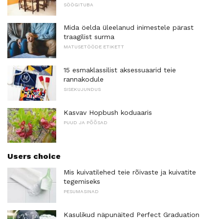
SÖÖGITUBA
Mida öelda üleelanud inimestele pärast
traagilist surma
MATUSETÖÖDE ETIKETT
15 esmaklassilist aksessuaarid teie
rannakodule
SISEKUJUNDUS
Kasvav Hopbush koduaaris
PUUD JA PÕÕSAD
Users choice
Mis kuivatilehed teie rõivaste ja kuivatite
tegemiseks
PESUMASINAD
Kasulikud näpunäited Perfect Graduation