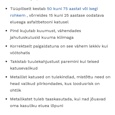
Tüüpiliselt kestab
50 kuni 75 aastat või isegi
rohkem
, võrreldes 15 kuni 25 aastase oodatava
elueaga asfaltbetooni katusel
Pind kujutab kuumust, vähendades
jahutuskulusid kuuma kliimaga
Korrektselt paigaldatuna on see vähem lekkiv kui
vöötohatis
Takistab tuulekahjustust paremini kui teised
katusevalikud
Metallist katused on tulekindlad, mistõttu need on
head valikud piirkondades, kus loodusrisk on
ohtlik
Metallkatet tuleb taaskasutada, kui nad jõuavad
oma kasuliku eluea lõpuni