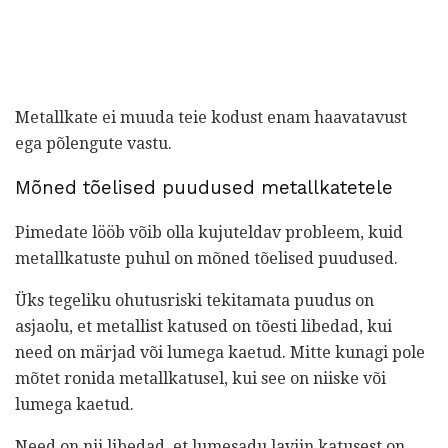
Metallkate ei muuda teie kodust enam haavatavust
ega põlengute vastu.
Mõned tõelised puudused metallkatetele
Pimedate lööb võib olla kujuteldav probleem, kuid
metallkatuste puhul on mõned tõelised puudused.
Üks tegeliku ohutusriski tekitamata puudus on
asjaolu, et metallist katused on tõesti libedad, kui
need on märjad või lumega kaetud. Mitte kunagi pole
mõtet ronida metallkatusel, kui see on niiske või
lumega kaetud.
Need on nii libedad, et lumesadu laviin katusest on