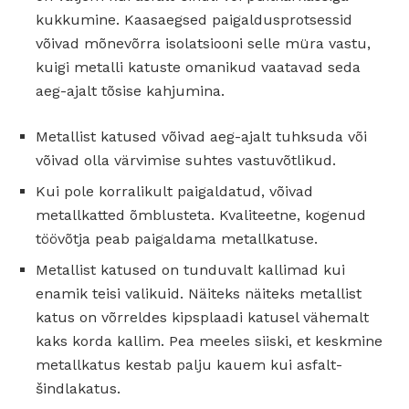
kukkumine. Kaasaegsed paigaldusprotsessid
võivad mõnevõrra isolatsiooni selle müra vastu,
kuigi metalli katuste omanikud vaatavad seda
aeg-ajalt tõsise kahjumina.
Metallist katused võivad aeg-ajalt tuhksuda või
võivad olla värvimise suhtes vastuvõtlikud.
Kui pole korralikult paigaldatud, võivad
metallkatted õmblusteta. Kvaliteetne, kogenud
töövõtja peab paigaldama metallkatuse.
Metallist katused on tunduvalt kallimad kui
enamik teisi valikuid. Näiteks näiteks metallist
katus on võrreldes kipsplaadi katusel vähemalt
kaks korda kallim. Pea meeles siiski, et keskmine
metallkatus kestab palju kauem kui asfalt-
šindlakatus.