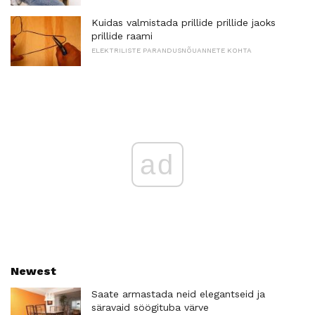
Kuidas valmistada prillide prillide jaoks
prillide raami
ELEKTRILISTE PARANDUSNÕUANNETE KOHTA
ad
Newest
Saate armastada neid elegantseid ja
säravaid söögituba värve