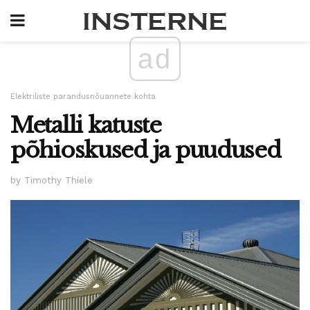
ad
Elektriliste parandusnõuannete kohta
Metalli katuste
põhioskused ja puudused
by Timothy Thiele