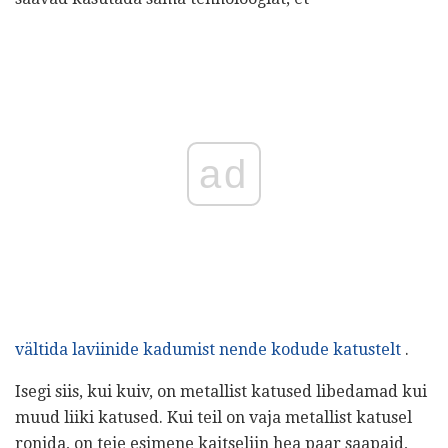
ad
vältida laviinide kadumist nende kodude katustelt
.
Isegi siis, kui kuiv, on metallist katused libedamad kui
muud liiki katused. Kui teil on vaja metallist katusel
ronida, on teie esimene kaitseliin hea paar saapaid,