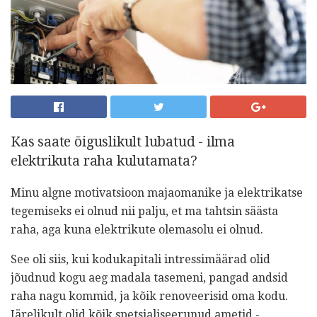
Kas saate õiguslikult lubatud - ilma
elektrikuta raha kulutamata?
Minu algne motivatsioon majaomanike ja elektrikatse
tegemiseks ei olnud nii palju, et ma tahtsin säästa
raha, aga kuna elektrikute olemasolu ei olnud.
See oli siis, kui kodukapitali intressimäärad olid
jõudnud kogu aeg madala tasemeni, pangad andsid
raha nagu kommid, ja kõik renoveerisid oma kodu.
Järelikult olid kõik spetsialiseerunud ametid -