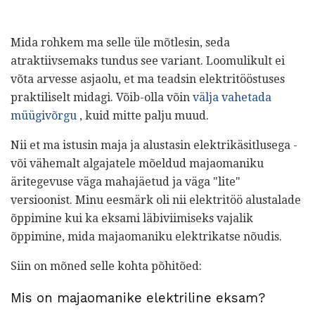
Mida rohkem ma selle üle mõtlesin, seda
atraktiivsemaks tundus see variant. Loomulikult ei
võta arvesse asjaolu, et ma teadsin elektritööstuses
praktiliselt midagi. Võib-olla võin
välja vahetada
müügivõrgu
, kuid mitte palju muud.
Nii et ma istusin maja ja alustasin elektrikäsitlusega -
või vähemalt algajatele mõeldud majaomaniku
äritegevuse väga mahajäetud ja väga "lite"
versioonist. Minu eesmärk oli nii elektritöö alustalade
õppimine kui ka eksami läbiviimiseks vajalik
õppimine, mida majaomaniku elektrikatse nõudis.
Siin on mõned selle kohta põhitõed:
Mis on majaomanike elektriline eksam?