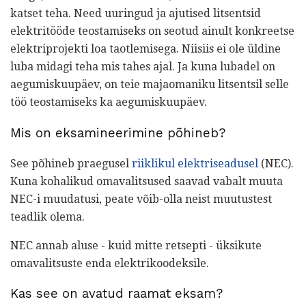
katset teha. Need uuringud ja ajutised litsentsid
elektritööde teostamiseks on seotud ainult konkreetse
elektriprojekti loa taotlemisega. Niisiis ei ole üldine
luba midagi teha mis tahes ajal. Ja kuna lubadel on
aegumiskuupäev, on teie majaomaniku litsentsil selle
töö teostamiseks ka aegumiskuupäev.
Mis on eksamineerimine põhineb?
See põhineb praegusel
riiklikul elektriseadusel
(NEC).
Kuna kohalikud omavalitsused saavad vabalt muuta
NEC-i muudatusi, peate võib-olla neist muutustest
teadlik olema.
NEC annab aluse - kuid mitte retsepti - üksikute
omavalitsuste enda elektrikoodeksile.
Kas see on avatud raamat eksam?