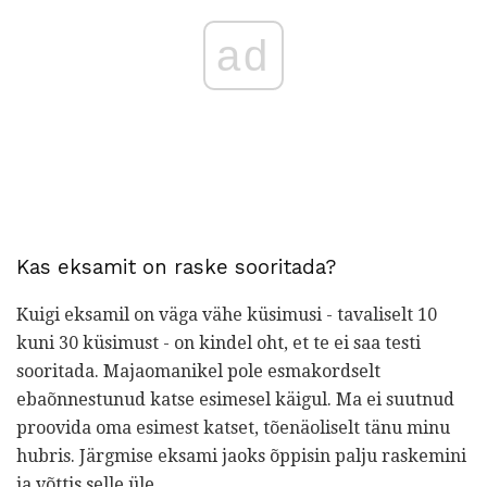
ad
Kas eksamit on raske sooritada?
Kuigi eksamil on väga vähe küsimusi - tavaliselt 10
kuni 30 küsimust - on kindel oht, et te ei saa testi
sooritada. Majaomanikel pole esmakordselt
ebaõnnestunud katse esimesel käigul. Ma ei suutnud
proovida oma esimest katset, tõenäoliselt tänu minu
hubris. Järgmise eksami jaoks õppisin palju raskemini
ja võttis selle üle.