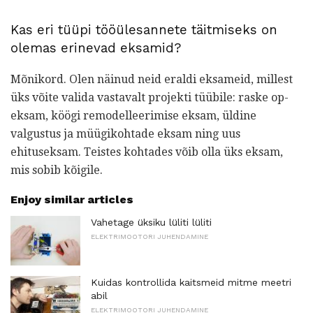
Kas eri tüüpi tööülesannete täitmiseks on
olemas erinevad eksamid?
Mõnikord. Olen näinud neid eraldi eksameid, millest
üks võite valida vastavalt projekti tüübile: raske op-
eksam, köögi remodelleerimise eksam, üldine
valgustus ja müügikohtade eksam ning uus
ehituseksam. Teistes kohtades võib olla üks eksam,
mis sobib kõigile.
Enjoy similar articles
Vahetage üksiku lüliti lüliti
ELEKTRIMOOTORI JUHENDAMINE
Kuidas kontrollida kaitsmeid mitme meetri
abil
ELEKTRIMOOTORI JUHENDAMINE