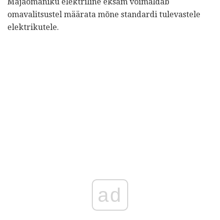
Majaomaniku elektriline eksam võimaldab
omavalitsustel määrata mõne standardi tulevastele
elektrikutele.
ad