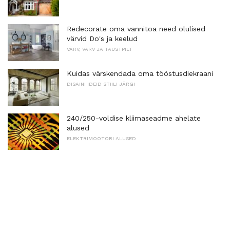
Redecorate oma vannitoa need olulised
värvid Do's ja keelud
VÄRV, VÄRV JA TAUSTPILT
Kuidas värskendada oma tööstusdiekraani
DISAINI IDEID STIILI JÄRGI
240/250-voldise kliimaseadme ahelate
alused
ELEKTRIMOOTORI ALUSED