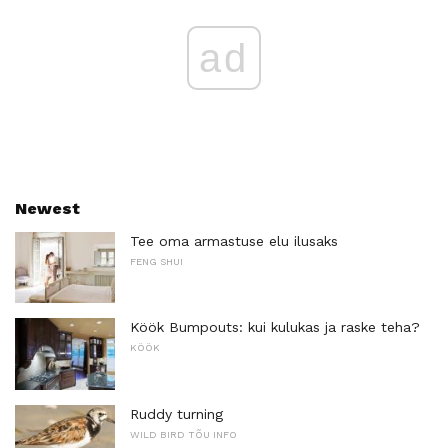
ad
Newest
Tee oma armastuse elu ilusaks
FENG SHUI
Köök Bumpouts: kui kulukas ja raske teha?
KÖÖK
Ruddy turning
WILD BIRD TÕU INFO