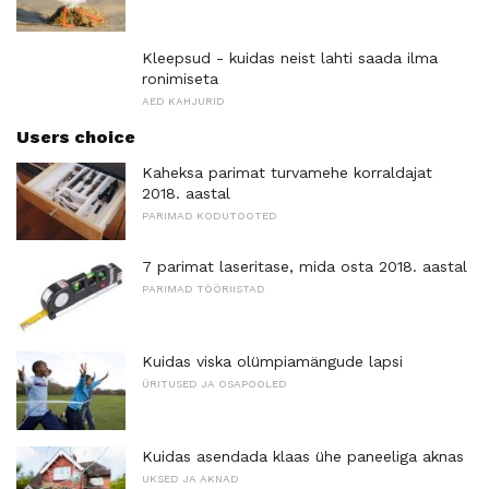
Kleepsud - kuidas neist lahti saada ilma
ronimiseta
AED KAHJURID
Users choice
Kaheksa parimat turvamehe korraldajat
2018. aastal
PARIMAD KODUTOOTED
7 parimat laseritase, mida osta 2018. aastal
PARIMAD TÖÖRIISTAD
Kuidas viska olümpiamängude lapsi
ÜRITUSED JA OSAPOOLED
Kuidas asendada klaas ühe paneeliga aknas
UKSED JA AKNAD