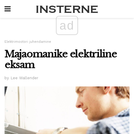
ad
Elektrimootori juhendamine
Majaomanike elektriline
eksam
by Lee Wallender