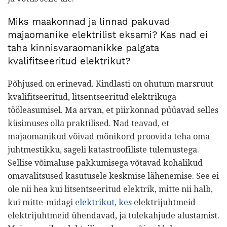
Miks maakonnad ja linnad pakuvad
majaomanike elektrilist eksami? Kas nad ei
taha kinnisvaraomanikke palgata
kvalifitseeritud elektrikut?
Põhjused on erinevad. Kindlasti on ohutum marsruut
kvalifitseeritud, litsentseeritud elektrikuga
tööleasumisel. Ma arvan, et piirkonnad püüavad selles
küsimuses olla praktilised. Nad teavad, et
majaomanikud võivad mõnikord proovida teha oma
juhtmestikku, sageli katastroofiliste tulemustega.
Sellise võimaluse pakkumisega võtavad kohalikud
omavalitsused kasutusele keskmise lähenemise. See ei
ole nii hea kui litsentseeritud elektrik, mitte nii halb,
kui mitte-midagi
elektrikut, kes
elektrijuhtmeid
elektrijuhtmeid ühendavad, ja tulekahjude alustamist.