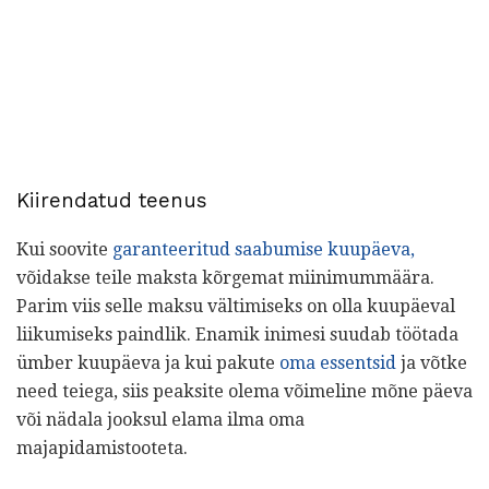
Kiirendatud teenus
Kui soovite
garanteeritud saabumise kuupäeva,
võidakse teile maksta kõrgemat miinimummäära.
Parim viis selle maksu vältimiseks on olla kuupäeval
liikumiseks paindlik. Enamik inimesi suudab töötada
ümber kuupäeva ja kui pakute
oma essentsid
ja võtke
need teiega, siis peaksite olema võimeline mõne päeva
või nädala jooksul elama ilma oma
majapidamistooteta.