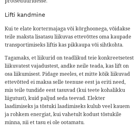
protseduuridesse.
Lifti kandmine
Kui te elate kortermajaga või kõrghoonega, võidakse
teile maksta lisatasu liikuvas ettevõttes oma kaupade
transportimiseks liftis kas pikkaupa või sihtkohta.
Tagamaks, et liikurid on teadlikud teie konkreetsetest
liikuvatest vajadustest, andke neile teada, kas lift on
osa liikumisest. Pidage meeles, et mitte kõik liikuvad
ettevõtted ei maksa selle teenuse eest ja eriti need,
mis teile tundide eest tasuvad (kui teete kohalikku
liigutust), kuid paljud seda teevad. Elekter
laadimiseks ja tõstuki laadimiseks kulub veel kauem
ja rohkem energiat, kui vahetult kodust tõstukile
minna, nii et tasu ei ole ootamatu.