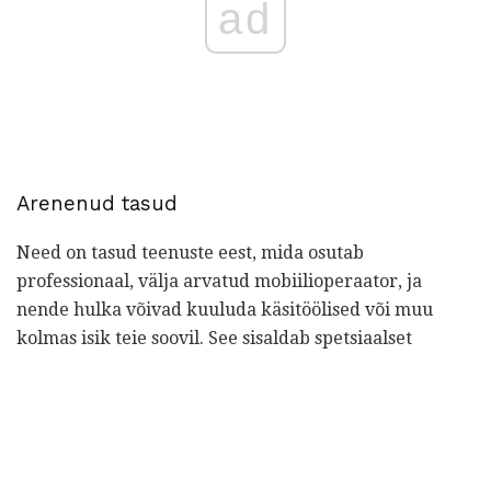
ad
Arenenud tasud
Need on tasud teenuste eest, mida osutab
professionaal, välja arvatud mobiilioperaator, ja
nende hulka võivad kuuluda käsitöölised või muu
kolmas isik teie soovil. See sisaldab spetsiaalset