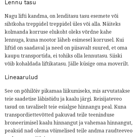
Lennu tasu
Nagu lifti kandma, on lenditasu tasu esemete või
sihtkoha treppidel treppidel üles või alla. Näiteks
kolmanda korruse elukoht oleks võrdne kahe
lennuga, kuna mootor läheb esimesel korrusel. Kui
liftid on saadaval ja need on piisavalt suured, et oma
kaupu transportida, ei tohiks olla lennutasu. Siiski
võib kohaldada liftikatasu. Jälle küsige oma moverilt.
Lineaarulud
See on põhilõiv pikamaa liikumiseks, mis arvutatakse
teie saadetise läbisõidu ja kaalu järgi. Reisijateveo
tasud on tavaliselt teie esialgse hinnangu peal. Kuna
transpordiettevõtted pakuvad teile teeninduse
broneerimisel kaalu hinnangut ja vahemaa hinnangut,
peaksid nad olema võimelised teile andma raudteeveo