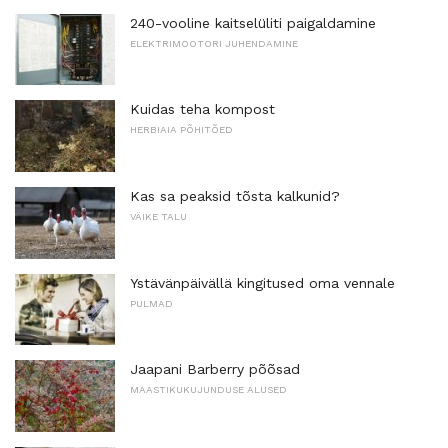
240-vooline kaitselüliti paigaldamine
ELEKTRIMOOTORI JUHENDAMINE
Kuidas teha kompost
HERBIAIA PÕHITÕED
Kas sa peaksid tõsta kalkunid?
VÄIKE TALU
Ystävänpäivällä kingitused oma vennale
PULMAD
Jaapani Barberry põõsad
MAASTIKUKUJUNDUSE ALUSED