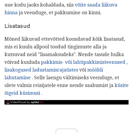
uue kodu jaoks kohaldada, siis
võite saada liikuva
hinna
ja veenduge, et pakkumine on kinni.
Lisatasud
Mõned liikuvad ettevõtted koondavad kõik lisatasud,
mis ei kuulu allpool toodud tingimuste alla ja
kutsuvad neid "lisamaksudeks". Nende tasude hulka
võivad kuuluda
pakkimis- või lahtipakkimisteenused
,
lisakogused
ladustamisrajatistes
või
mööbli
lahutamine
. Selle laengu vältimiseks veenduge, et
olete valmis reisijatele enne nende saabumist ja
küsite
õigeid küsimusi
.