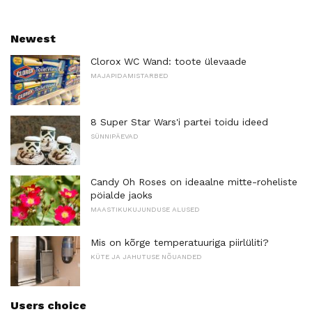
Newest
Clorox WC Wand: toote ülevaade
MAJAPIDAMISTARBED
8 Super Star Wars'i partei toidu ideed
SÜNNIPÄEVAD
Candy Oh Roses on ideaalne mitte-roheliste
pöialde jaoks
MAASTIKUKUJUNDUSE ALUSED
Mis on kõrge temperatuuriga piirlüliti?
KÜTE JA JAHUTUSE NÕUANDED
Users choice