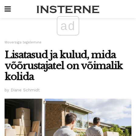
ad
Moversiga tegelemine
Lisatasud ja kulud, mida
võõrustajatel on võimalik
kolida
by Diane Schmidt