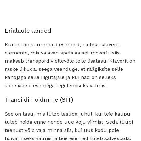
Erialaülekanded
Kui teil on suuremaid esemeid, näiteks klaverit,
elemente, mis vajavad spetsiaalset moverit, siis
maksab transpordiv ettevõte teile lisatasu. Klaverit on
raske liikuda, seega veenduge, et räägiksite selle
kandjaga selle liigutajale ja kui nad on selleks
spetsiaalse esemega tegelemiseks valmis.
Transiidi hoidmine (SIT)
See on tasu, mis tuleb tasuda juhul, kui teie kaupu
tuleb hoida enne nende uue koju viimist. Seda tüüpi
teenust võib vaja minna siis, kui uus kodu pole
hõivamiseks valmis ja teie esemed tuleb salvestada.