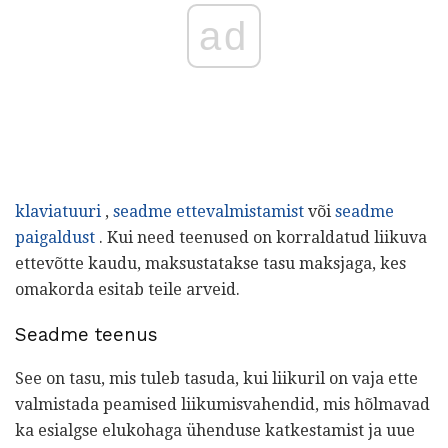
ad
klaviatuuri
,
seadme ettevalmistamist
või
seadme
paigaldust
. Kui need teenused on korraldatud liikuva
ettevõtte kaudu, maksustatakse tasu maksjaga, kes
omakorda esitab teile arveid.
Seadme teenus
See on tasu, mis tuleb tasuda, kui liikuril on vaja ette
valmistada peamised liikumisvahendid, mis hõlmavad
ka esialgse elukohaga ühenduse katkestamist ja uue