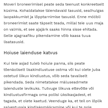
Moveri broneerimisel peate seda teenust konkreetselt
küsima. Kohaldatakse täiendavaid tasusid, sealhulgas
laopakkumist ja lõpptarnimise tasusid. Enne mööbli
broneerimist saate täpselt teada, millal teie uus maja
on valmis, et see ajajärk saaks hinna sisse ehitada.
Selle ajagraafiku pikendamine võib kaasa tuua
lisatasusid.
Hoiuse laienduse katvus
Kui teie asjad tuleb hoiule panna, siis peate
tõenäoliselt lisakindlustuse ostma või kui olete juba
ostetud liikuv kindlustus, võib seda tavaliselt
pikendada. Seda nimetatakse mäluseadmete
laienduste levikuks. Tutvuge liikuva ettevõtte või
kindlustusfirmaga oma poliisi üksikasjadest, et
tagada, et olete kaetud. Veenduge ka, et teil on lõplik
salvestusaja kindlaksmääramine või kui te pole