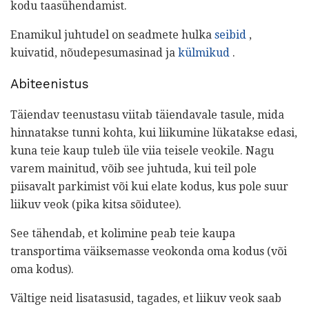
kodu taasühendamist.
Enamikul juhtudel on seadmete hulka
seibid
,
kuivatid, nõudepesumasinad ja
külmikud
.
Abiteenistus
Täiendav teenustasu viitab täiendavale tasule, mida
hinnatakse tunni kohta, kui liikumine lükatakse edasi,
kuna teie kaup tuleb üle viia teisele veokile. Nagu
varem mainitud, võib see juhtuda, kui teil pole
piisavalt parkimist või kui elate kodus, kus pole suur
liikuv veok (pika kitsa sõidutee).
See tähendab, et kolimine peab teie kaupa
transportima väiksemasse veokonda oma kodus (või
oma kodus).
Vältige neid lisatasusid, tagades, et liikuv veok saab