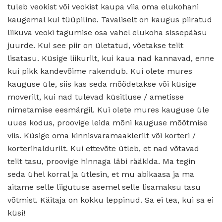
tuleb veokist või veokist kaupa viia oma elukohani
kaugemal kui tüüpiline. Tavaliselt on kaugus piiratud
liikuva veoki tagumise osa vahel elukoha sissepääsu
juurde. Kui see piir on ületatud, võetakse teilt
lisatasu. Küsige liikurilt, kui kaua nad kannavad, enne
kui pikk kandevõime rakendub. Kui olete mures
kauguse üle, siis kas seda mõõdetakse või küsige
moverilt, kui nad tulevad küsitluse / ametisse
nimetamise eesmärgil. Kui olete mures kauguse üle
uues kodus, proovige leida mõni kauguse mõõtmise
viis. Küsige oma kinnisvaramaaklerilt või korteri /
korterihaldurilt. Kui ettevõte ütleb, et nad võtavad
teilt tasu, proovige hinnaga läbi rääkida. Ma tegin
seda ühel korral ja ütlesin, et mu abikaasa ja ma
aitame selle liigutuse asemel selle lisamaksu tasu
võtmist. Käitaja on kokku leppinud. Sa ei tea, kui sa ei
küsi!