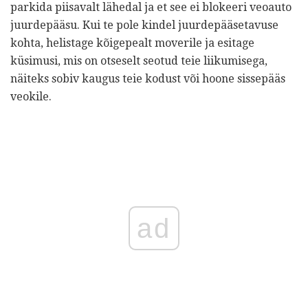
parkida piisavalt lähedal ja et see ei blokeeri veoauto
juurdepääsu. Kui te pole kindel juurdepääsetavuse
kohta, helistage kõigepealt moverile ja esitage
küsimusi, mis on otseselt seotud teie liikumisega,
näiteks sobiv kaugus teie kodust või hoone sissepääs
veokile.
ad