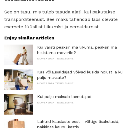
See on tasu, mis tuleb tasuda alati, kui pakutakse
transporditeenust. See maks tähendab laos olevate
esemete füüsilist liikumist ja eemaldamist.
Enjoy similar articles
Kui varsti peaksin ma liikuma, peaksin ma
helistama moverile?
MOVERSIGA TEGELEMINE
Kas võlausaldajad võivad küsida hoiust ja kui
palju maksate?
MOVERSIGA TEGELEMINE
Kui palju maksab laenutajad
MOVERSIGA TEGELEMINE
Lahtrid kaaslaste eest - vältige lisakulusid,
pakkides kaupu kastis