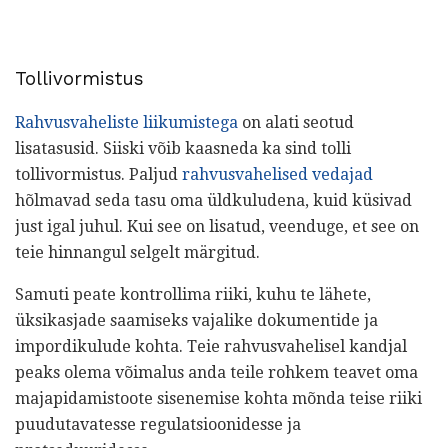
Tollivormistus
Rahvusvaheliste liikumistega
on alati seotud
lisatasusid. Siiski võib kaasneda ka sind tolli
tollivormistus. Paljud
rahvusvahelised vedajad
hõlmavad seda tasu oma üldkuludena, kuid küsivad
just igal juhul. Kui see on lisatud, veenduge, et see on
teie hinnangul selgelt märgitud.
Samuti peate kontrollima riiki, kuhu te lähete,
üksikasjade saamiseks vajalike dokumentide ja
impordikulude kohta. Teie rahvusvahelisel kandjal
peaks olema võimalus anda teile rohkem teavet oma
majapidamistoote sisenemise kohta mõnda teise riiki
puudutavatesse regulatsioonidesse ja