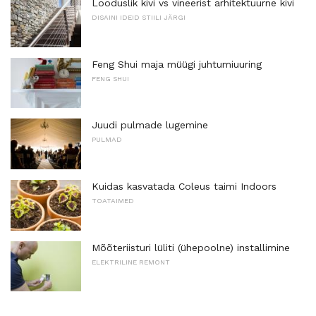
Looduslik kivi vs vineerist arhitektuurne kivi
DISAINI IDEID STIILI JÄRGI
Feng Shui maja müügi juhtumiuuring
FENG SHUI
Juudi pulmade lugemine
PULMAD
Kuidas kasvatada Coleus taimi Indoors
TOATAIMED
Mõõteriisturi lüliti (ühepoolne) installimine
ELEKTRILINE REMONT