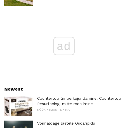
ad
Newest
Countertop ümberkujundamine: Countertop
Resurfacing, mitte maalimine
KÖÖK REMONT & RENO
Võimaldage lastele Oscaripidu