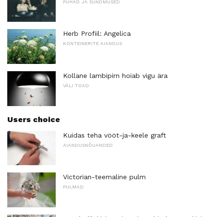
PÜHAD JA SÜNDMUSED
Herb Profiil: Angelica
KONTEINERITE AIANDUS
Kollane lambipirn hoiab vigu ära
VÄLI TOAD
Users choice
Kuidas teha vööt-ja-keele graft
AIANDUSNÕUANDED
Victorian-teemaline pulm
PULMAD