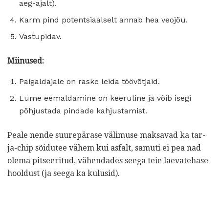
aeg-ajalt).
Karm pind potentsiaalselt annab hea veojõu.
Vastupidav.
Miinused:
Paigaldajale on raske leida töövõtjaid.
Lume eemaldamine on keeruline ja võib isegi
põhjustada pindade kahjustamist.
Peale nende suurepärase välimuse maksavad ka tar-
ja-chip sõidutee vähem kui asfalt, samuti ei pea nad
olema pitseeritud, vähendades seega teie laevatehase
hooldust (ja seega ka kulusid).