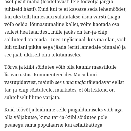
aset pisut maha (loodetavasti teie töövõtja järgib
juhiseid hästi). Kuid kui te ei kavatse seda lehemõõdet,
kui üks tolli lumesadu sulatatakse üsna varsti (nagu
võib öelda, lõunasuunaline kalle), võite kaotada osa
sellest hea haardest, mille jaoks on tar-ja-chip
sõiduteed on teada. Uues-Inglismaal, kus ma elan, võib
lüli tollani pikka aega jääda (eriti lamedale pinnale) ja
see jääb üldiselt ohu tekitamiseks.
Tõrva ja kiibi sõidutee võib olla kaunis maastikule
lisavarustus. Kommenteerides Macadami
vastupidavust, mainib
see vana maja
täiendavat eelist
tar-ja-chip sõiduteele, märkides, et õli lekkeid on
suhteliselt lihtne varjata.
Kuid töövõtja leidmine selle paigaldamiseks võib aga
olla väljakutse, kuna tar-ja-kiibi sõidutee pole
peaaegu sama populaarne kui asfaltkattega.