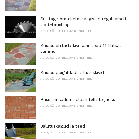
Säilitage oma ketassaagiseid regulaarselt
toothbrushing
AIAD, SÕIDUTEED JA KÕNNITEED
Kuidas ehitada kivi kõnniteed 14 lihtsat
sammu
AIAD, SÕIDUTEED JA KÕNNITEED
Kuidas paigaldada sillutuskivid
AIAD, SÕIDUTEED JA KÕNNITEED
Basseini kudumisplaan telliste jaoks
AIAD, SÕIDUTEED JA KÕNNITEED
Jalutuskäigud ja teed
AIAD, SÕIDUTEED JA KÕNNITEED