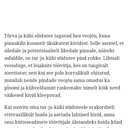
Tõrva ja kiibi sõidutee tagavad hea veojõu, kuna
pinnakiht koosneb üksikutest kividest. Selle asemel, et
siledale ja potentsiaalselt libedale pinnale, näiteks
asfaldile, on tar-ja-kiibi sõidutee pind rohke. Lihtsalt
veenduge, et leiaksite töövõtja, kes on tungivalt
soovitatav, sest kui see pole korralikult ehitatud,
muudab nende pindade veojõu sama omadus ka
ploomi ja kühveldamist raskemaks: nimelt kõik need
väikesed kivid kleepuvad.
Kui soovite oma tar-ja-kiibi sõiduteele erakordselt
ettevaatlikult hoida ja asetada lahtised kivid, anna
oma kütteseadmete töövõtjale ülesandeks hoida künd