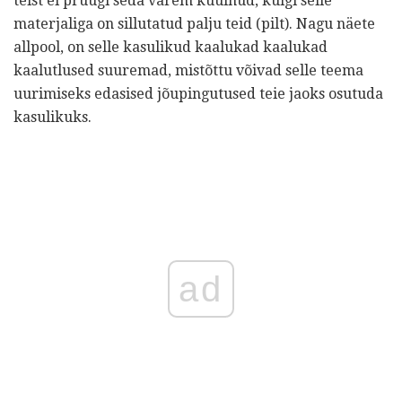
teist ei pruugi seda varem kuulnud, kuigi selle
materjaliga on sillutatud palju teid (pilt). Nagu näete
allpool, on selle kasulikud kaalukad kaalukad
kaalutlused suuremad, mistõttu võivad selle teema
uurimiseks edasised jõupingutused teie jaoks osutuda
kasulikuks.
ad