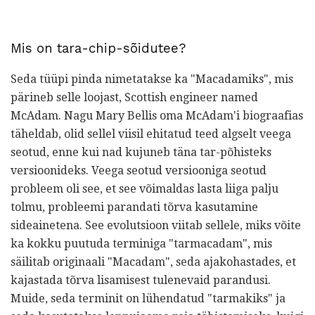
Mis on tara-chip-sõidutee?
Seda tüüpi pinda nimetatakse ka "Macadamiks", mis
pärineb selle loojast, Scottish engineer named
McAdam. Nagu Mary Bellis oma McAdam'i biograafias
täheldab, olid sellel viisil ehitatud teed algselt veega
seotud, enne kui nad kujuneb täna tar-põhisteks
versioonideks. Veega seotud versiooniga seotud
probleem oli see, et see võimaldas lasta liiga palju
tolmu, probleemi parandati tõrva kasutamine
sideainetena. See evolutsioon viitab sellele, miks võite
ka kokku puutuda terminiga "tarmacadam", mis
säilitab originaali "Macadam", seda ajakohastades, et
kajastada tõrva lisamisest tulenevaid parandusi.
Muide, seda terminit on lühendatud "tarmakiks" ja