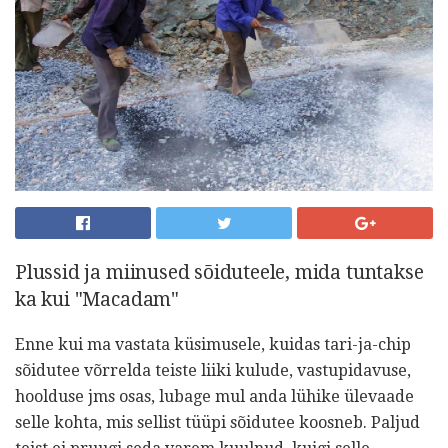
Plussid ja miinused sõiduteele, mida tuntakse
ka kui "Macadam"
Enne kui ma vastata küsimusele, kuidas tari-ja-chip
sõidutee võrrelda teiste liiki kulude, vastupidavuse,
hoolduse jms osas, lubage mul anda lühike ülevaade
selle kohta, mis sellist tüüpi sõidutee koosneb. Paljud