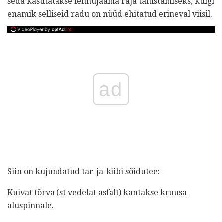
seda kasutatakse lennujaama raja tähistamiseks, kuigi
enamik selliseid radu on nüüd ehitatud erineval viisil.
ad
Siin on kujundatud tar-ja-kiibi sõidutee:
Kuivat tõrva (st vedelat asfalt) kantakse kruusa
aluspinnale.