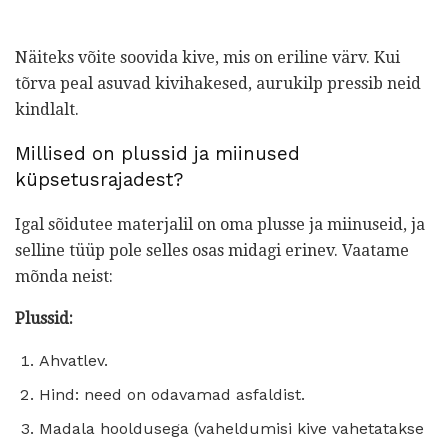
Näiteks võite soovida kive, mis on eriline värv. Kui
tõrva peal asuvad kivihakesed, aurukilp pressib neid
kindlalt.
Millised on plussid ja miinused
küpsetusrajadest?
Igal sõidutee materjalil on oma plusse ja miinuseid, ja
selline tüüp pole selles osas midagi erinev. Vaatame
mõnda neist:
Plussid:
Ahvatlev.
Hind: need on odavamad asfaldist.
Madala hooldusega (vaheldumisi kive vahetatakse