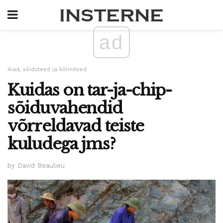
ad
Aiad, sõiduteed ja kõnniteed
Kuidas on tar-ja-chip-
sõiduvahendid
võrreldavad teiste
kuludega jms?
by David Beaulieu