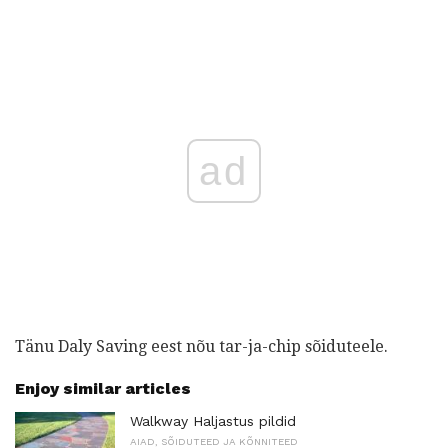
ad
Tänu Daly Saving eest nõu tar-ja-chip sõiduteele.
Enjoy similar articles
Walkway Haljastus pildid
AIAD, SÕIDUTEED JA KÕNNITEED