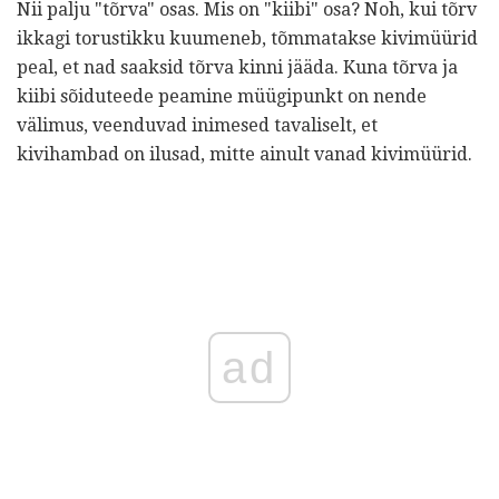
Nii palju "tõrva" osas. Mis on "kiibi" osa? Noh, kui tõrv
ikkagi torustikku kuumeneb, tõmmatakse kivimüürid
peal, et nad saaksid tõrva kinni jääda. Kuna tõrva ja
kiibi sõiduteede peamine müügipunkt on nende
välimus, veenduvad inimesed tavaliselt, et
kivihambad on ilusad, mitte ainult vanad kivimüürid.
ad