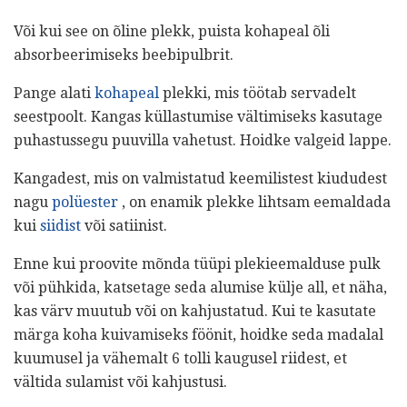
Või kui see on õline plekk, puista kohapeal õli
absorbeerimiseks beebipulbrit.
Pange alati
kohapeal
plekki, mis töötab servadelt
seestpoolt. Kangas küllastumise vältimiseks kasutage
puhastussegu puuvilla vahetust. Hoidke valgeid lappe.
Kangadest, mis on valmistatud keemilistest kiududest
nagu
polüester
, on enamik plekke lihtsam eemaldada
kui
siidist
või satiinist.
Enne kui proovite mõnda tüüpi plekieemalduse pulk
või pühkida, katsetage seda alumise külje all, et näha,
kas värv muutub või on kahjustatud. Kui te kasutate
märga koha kuivamiseks föönit, hoidke seda madalal
kuumusel ja vähemalt 6 tolli kaugusel riidest, et
vältida sulamist või kahjustusi.