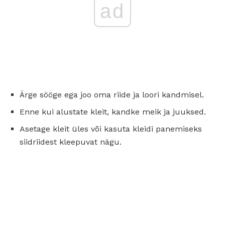
ad
Ärge sööge ega joo oma riide ja loori kandmisel.
Enne kui alustate kleit, kandke meik ja juuksed.
Asetage kleit üles või kasuta kleidi panemiseks
siidriidest kleepuvat nägu.