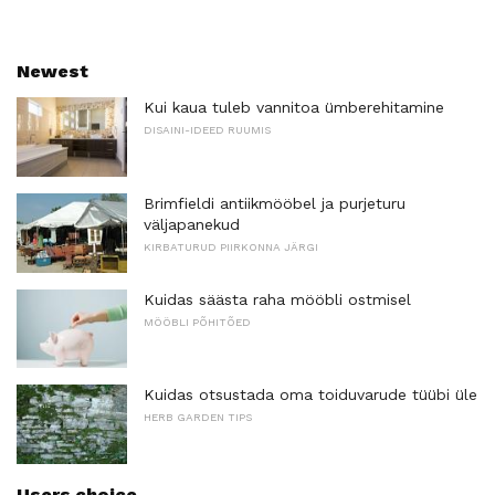
Newest
Kui kaua tuleb vannitoa ümberehitamine
DISAINI-IDEED RUUMIS
Brimfieldi antiikmööbel ja purjeturu
väljapanekud
KIRBATURUD PIIRKONNA JÄRGI
Kuidas säästa raha mööbli ostmisel
MÖÖBLI PÕHITÕED
Kuidas otsustada oma toiduvarude tüübi üle
HERB GARDEN TIPS
Users choice