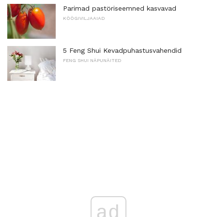
Parimad pastöriseemned kasvavad
KÖÖGIVILJAAIAD
5 Feng Shui Kevadpuhastusvahendid
FENG SHUI NÄPUNÄITED
ad