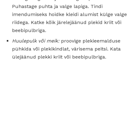
Puhastage puhta ja valge lapiga. Tindi
imendumiseks hoidke kleidi alumist külge valge
riidega. Katke kõik järelejäänud plekid kriit või
beebipulbriga.
Huulepulk või meik:
proovige plekieemalduse
pühkida või plekikindlat, värisema peitsi. Kata
ülejäänud plekki kriit või beebipulbriga.