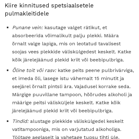
Kiire kinnitused spetsiaalsetele
pulmakleitidele
Punane vein:
kasutage valget rätikut, et
absorbeerida võimalikult palju plekki. Määra
õrnalt valge lapiga, mis on leotatud tavalisest
soojas vees plekkide väliskülgedest keskelt. Katke
kõik järelejäänud plekid kriit või beebipulbriga.
Õline toit või rasv:
katke peits peene pulbrivärviga,
et imeda õli, lasege istu vähemalt 15 minutit ja
seejärel õrnalt pintsli ära. Vajadusel korrake seda.
Märgige puuvillane tampoon, hõõrudes alkoholi ja
määrige peitsi välisküljele keskelt. Katke kõik
järelejäänud plekid kriit või beebipulbriga.
Tindid:
alustage plekkide väliskülgedel keskelt
vatitampooniga, mis on varjutatud alkoholiga.
Töötage aeglaselt ja vahetage tupsu tihti üle.