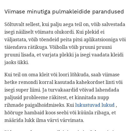
Viimase minutiga pulmakleidide parandused
Sõltuvalt sellest, kui palju aega teil on, võib salvestada
isegi näiliselt võimatu olukordi. Kui plekid ei
väljastata, võib tõendeid peita pitsi aplikatsiooniga või
täiendava rätikuga. Võibolla võib pruuni pruuni
pruuni lisada, et varjata plekki ja isegi vaadata kleidi
jaoks šikki.
Kui teil on oma kleit või loori lõhkuda, saab viimase
hetke remondi korral kasutada kahekordset linti või
isegi super liimi. Ja turvakaardid võivad lahendada
paljusid probleeme räkitest, et kinnitada nupp
rihmade paigalhoidmiseks. Kui
lukustuvad lukud
,
hõõruge hambaid koos seebi või küünla ribaga, et
määrida lukk ilma värvi värvimata.