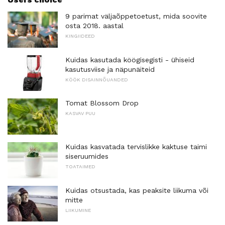
9 parimat väljaõppetoetust, mida soovite
osta 2018. aastal
KINGIIDEED
Kuidas kasutada köögisegisti - ühiseid
kasutusviise ja näpunäiteid
KÖÖK DISAINNÕUANDED
Tomat Blossom Drop
KASVAV PUU
Kuidas kasvatada tervislikke kaktuse taimi
siseruumides
TOATAIMED
Kuidas otsustada, kas peaksite liikuma või
mitte
LIIKUMINE