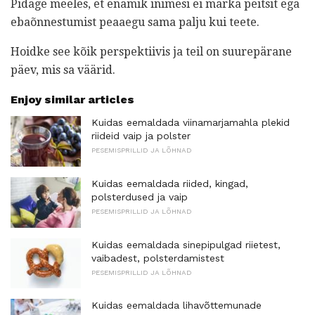
Pidage meeles, et enamik inimesi ei märka peitsit ega
ebaõnnestumist peaaegu sama palju kui teete.
Hoidke see kõik perspektiivis ja teil on suurepärane
päev, mis sa väärid.
Enjoy similar articles
Kuidas eemaldada viinamarjamahla plekid
riideid vaip ja polster
PESEMISPRILLID JA LÕHNAD
Kuidas eemaldada riided, kingad,
polsterdused ja vaip
PESEMISPRILLID JA LÕHNAD
Kuidas eemaldada sinepipulgad riietest,
vaibadest, polsterdamistest
PESEMISPRILLID JA LÕHNAD
Kuidas eemaldada lihavõttemunade