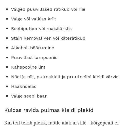
Valged puuvillased rätikud või riie
Valge või valkjas kriit
Beebipulber või maisitärklis
Stain Removal Pen või käterätikud
Alkoholi hõõrumine
Puuvillast tampoonid
Kahepoolne lint
Nõel ja niit, pulmakleit ja pruutneitsi kleidi värvid
Haaknõelad
Valge seebi baar
Kuidas ravida pulmas kleidi plekid
Kui teil tekib plekk, mõtle alati arstile - kõigepealt ei