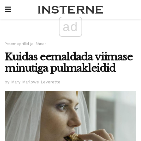
ad
Pesemisprillid ja lõhnad
Kuidas eemaldada viimase
minutiga pulmakleidid
by Mary Marlowe Leverette