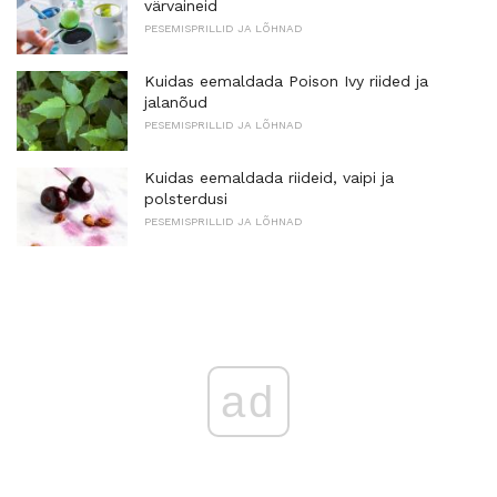
värvaineid
PESEMISPRILLID JA LÕHNAD
Kuidas eemaldada Poison Ivy riided ja
jalanõud
PESEMISPRILLID JA LÕHNAD
Kuidas eemaldada riideid, vaipi ja
polsterdusi
PESEMISPRILLID JA LÕHNAD
ad