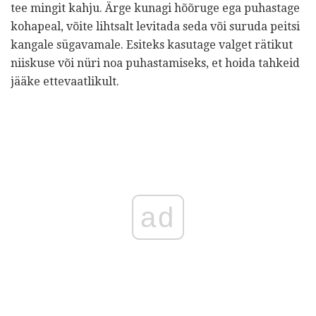
tee mingit kahju. Ärge kunagi hõõruge ega puhastage
kohapeal, võite lihtsalt levitada seda või suruda peitsi
kangale sügavamale. Esiteks kasutage valget rätikut
niiskuse või nüri noa puhastamiseks, et hoida tahkeid
jääke ettevaatlikult.
ad