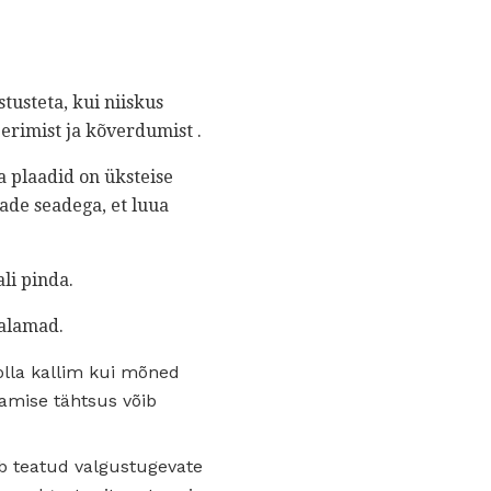
usteta, kui niiskus
erimist ja kõverdumist .
a plaadid on üksteise
ade seadega, et luua
li pinda.
dalamad.
lla kallim kui mõned
amise tähtsus võib
mub teatud valgustugevate