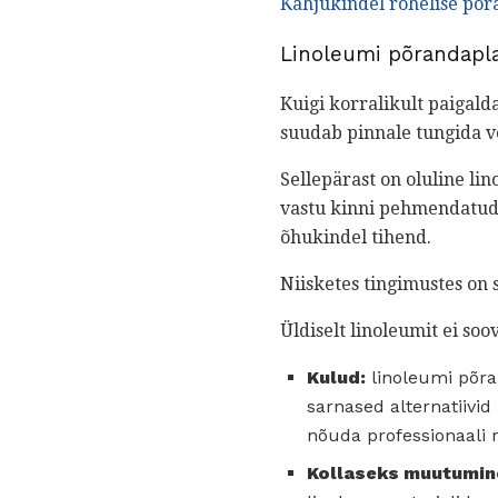
Kahjukindel rohelise põr
Linoleumi põrandapl
Kuigi korralikult paigal
suudab pinnale tungida võ
Sellepärast on oluline l
vastu kinni pehmendatud.
õhukindel tihend.
Niisketes tingimustes on 
Üldiselt linoleumit ei s
Kulud:
linoleumi põra
sarnased alternatiivi
nõuda professionaali re
Kollaseks muutumin