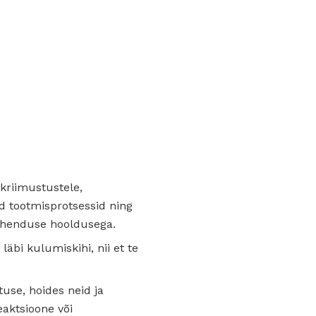
kriimustustele,
d tootmisprotsessid ning
tihenduse hooldusega.
äbi kulumiskihi, nii et te
se, hoides neid ja
eaktsioone või