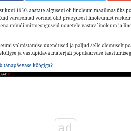
tast kuni 1950. aastate alguseni oli linoleum maailmas üks 
Kuid varasemad vormid olid praegusest linoleumist rask
sena müüdi mitmesuguseid nõuetele vastav linoleum ja li
oleumi valmistamise uuendused ja paljud selle olemuselt pos
ekülgse ja vastupidava materjali populaarsuse taastumiseg
ib tänapäevase köögiga?
ad