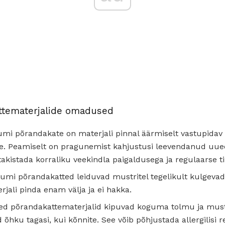
ttematerjalide omadused
umi põrandakate on materjali pinnal äärmiselt vastupidav 
e. Peamiselt on pragunemist kahjustusi leevendanud uue
 takistada korraliku veekindla paigaldusega ja regulaarse 
umi põrandakatted leiduvad mustritel tegelikult kulgevad l
erjali pinda enam välja ja ei hakka.
 põrandakattematerjalid kipuvad koguma tolmu ja mustu
 õhku tagasi, kui kõnnite. See võib põhjustada allergilisi r