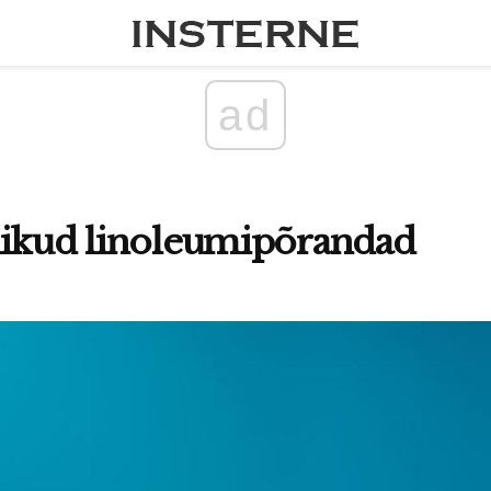
ad
likud linoleumipõrandad