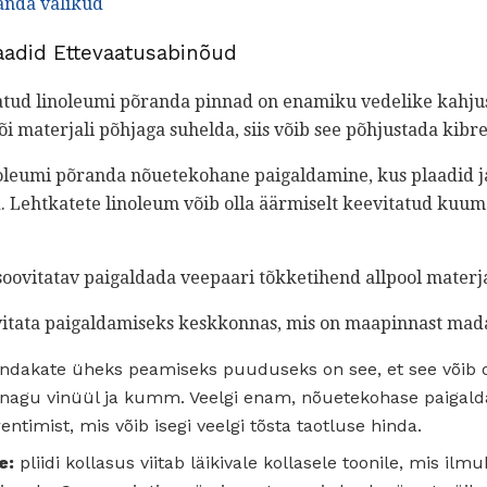
anda valikud
aadid Ettevaatusabinõud
datud linoleumi põranda pinnad on enamiku vedelike kahjust
i materjali põhjaga suhelda, siis võib see põhjustada kibre
inoleumi põranda nõuetekohane paigaldamine, kus plaadid j
 Lehtkatete linoleum võib olla äärmiselt keevitatud kuum
soovitatav paigaldada veepaari tõkketihend allpool materja
oovitata paigaldamiseks keskkonnas, mis on maapinnast ma
ndakate üheks peamiseks puuduseks on see, et see võib o
d nagu vinüül ja kumm. Veelgi enam, nõuetekohase paigald
ntimist, mis võib isegi veelgi tõsta taotluse hinda.
e:
pliidi kollasus viitab läikivale kollasele toonile, mis il