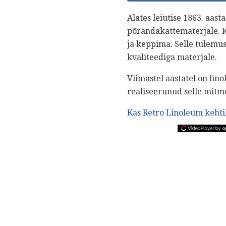
Alates leiutise 1863. aas
põrandakattematerjale. 
ja keppima. Selle tulemu
kvaliteediga materjale.
Viimastel aastatel on lin
realiseerunud selle mitm
Kas Retro Linoleum keht