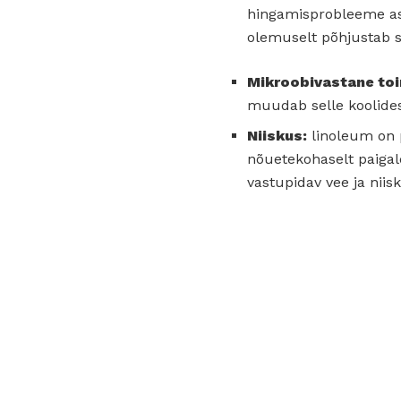
hingamisprobleeme ast
olemuselt põhjustab s
Mikroobivastane to
muudab selle koolides
Niiskus:
linoleum on p
nõuetekohaselt paigal
vastupidav vee ja niis