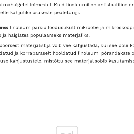
mahaigetel inimestel. Kuid linoleumil on antistaatiline
elle kahjulike osakeste pealetungi.
ime:
linoleum pärsib looduslikult mikroobe ja mikroskoopi
 ja haiglates populaarseks materjaliks.
oorsest materjalist ja võib vee kahjustada, kui see pole k
datud ja korrapäraselt hooldatud linoleumi põrandakate o
kuse kahjustustele, mistõttu see materjal sobib kasutamise