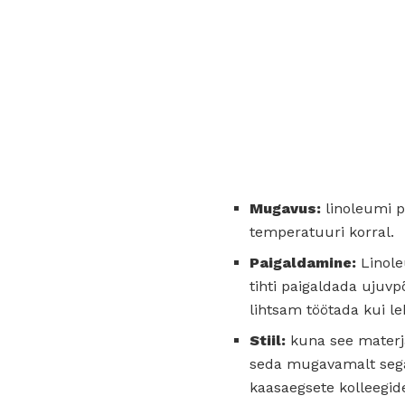
Mugavus:
linoleumi p
temperatuuri korral.
Paigaldamine:
Linole
tihti paigaldada ujuvp
lihtsam töötada kui le
Stiil:
kuna see materja
seda mugavamalt segad
kaasaegsete kolleegid