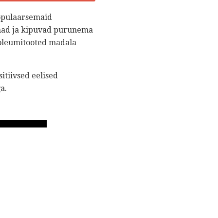
populaarsemaid
emad ja kipuvad purunema
noleumitooted madala
itiivsed eelised
a.