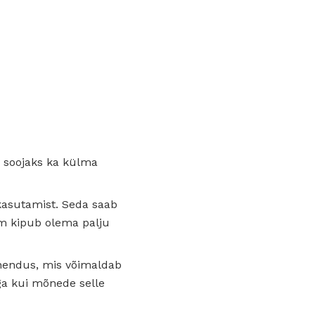
 soojaks ka külma
 kasutamist. Seda saab
eum kipub olema palju
tähendus, mis võimaldab
ga kui mõnede selle