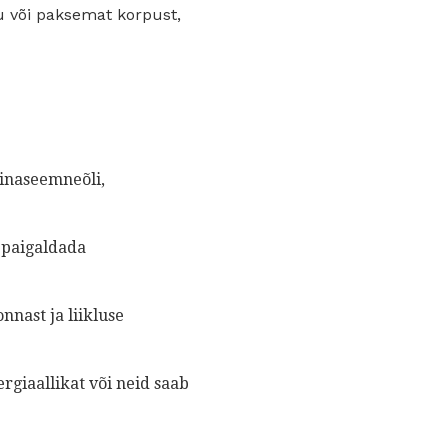
u või paksemat korpust,
linaseemneõli,
 paigaldada
nnast ja liikluse
rgiaallikat või neid saab