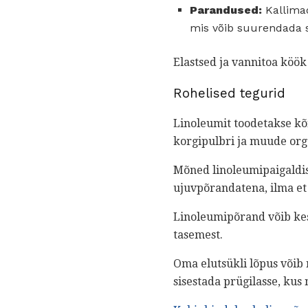
Parandused:
Kallimad
mis võib suurendada se
Elastsed ja vannitoa köö
Rohelised tegurid
Linoleumit toodetakse kõi
korgipulbri ja muude orgaa
Mõned linoleumipaigaldis
ujuvpõrandatena, ilma et
Linoleumipõrand võib kest
tasemest.
Oma elutsükli lõpus võib 
sisestada prügilasse, kus