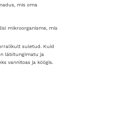
 omadus, mis oma
lisi mikroorganisme, mis
orralikult suletud. Kuid
n läbitungimatu ja
ks vannitoas ja köögis.