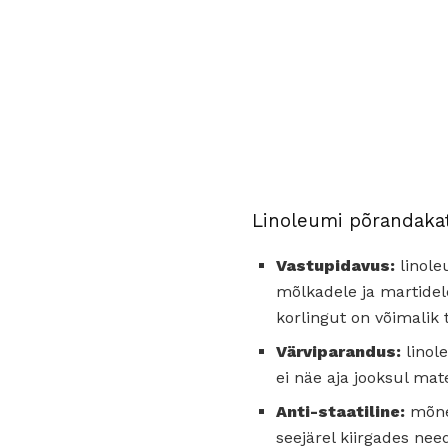
Linoleumi põrandaka
Vastupidavus:
linole
mõlkadele ja martidel
korlingut on võimalik
Värviparandus:
linole
ei näe aja jooksul mat
Anti-staatiline:
mõned
seejärel kiirgades need