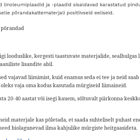
 linoleumiplaadid ja -plaadid sisaldavad karastatud pind
lle põrandakattematerjali positiivseid eeliseid.
k põrandad
gi looduslike, kergesti taastuvate materjalide, sealhulgas 
niliste lisandite abil.
ed vajavad liimimist, kuid enamus seda ei tee ja neid saab
 oleks vaja oma kodus kasutada mürgiseid liimaineid.
a 20-40 aastat või isegi kauem, sõltuvalt piirkonna keskko
neid materjale kas põletada, et saada suhteliselt puhast ene
 need biolagunevad ilma kahjulike mürgiste heitgaasideta.