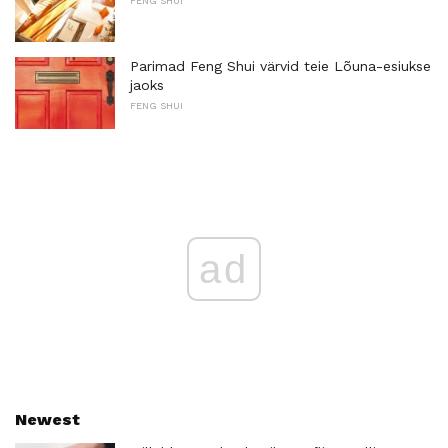
FENG SHUI
Parimad Feng Shui värvid teie Lõuna-esiukse
jaoks
FENG SHUI
ad
Newest