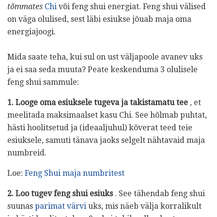
tõmmates
Chi
või feng shui energiat. Feng shui välised
on väga olulised, sest läbi esiukse jõuab maja oma
energiajoogi.
Mida saate teha, kui sul on ust väljapoole avanev uks
ja ei saa seda muuta? Peate keskenduma 3 olulisele
feng shui sammule:
1. Looge oma esiuksele tugeva ja takistamatu tee
, et
meelitada maksimaalset kasu Chi. See hõlmab puhtat,
hästi hoolitsetud ja (ideaaljuhul) kõverat teed teie
esiuksele, samuti tänava jaoks selgelt nähtavaid maja
numbreid.
Loe:
Feng Shui maja numbritest
2. Loo tugev feng shui esiuks
. See tähendab feng shui
suunas
parimat värvi
uks, mis näeb välja korralikult