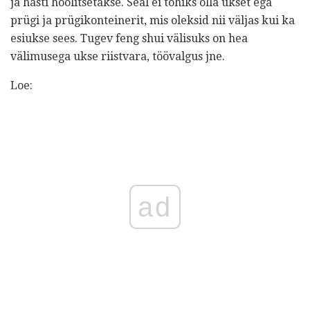
ja hästi hoolitsetakse. Seal ei tohiks olla ukset ega
prügi ja prügikonteinerit, mis oleksid nii väljas kui ka
esiukse sees. Tugev feng shui välisuks on hea
välimusega ukse riistvara, töövalgus jne.
Loe:
ad