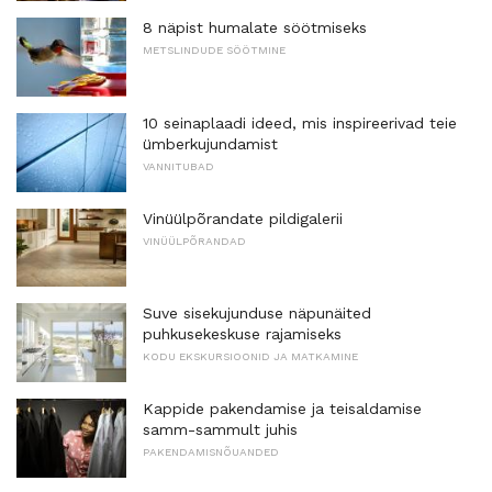
8 näpist humalate söötmiseks
METSLINDUDE SÖÖTMINE
10 seinaplaadi ideed, mis inspireerivad teie
ümberkujundamist
VANNITUBAD
Vinüülpõrandate pildigalerii
VINÜÜLPÕRANDAD
Suve sisekujunduse näpunäited
puhkusekeskuse rajamiseks
KODU EKSKURSIOONID JA MATKAMINE
Kappide pakendamise ja teisaldamise
samm-sammult juhis
PAKENDAMISNÕUANDED