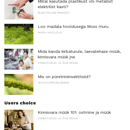
Millal kasutada plastikust või metallist
elektrilist kasti?
ELEKTRILINE REMONT
Loo madala hooldusega Moss muru
MURU HOOLDUS
Mida kanda kirbaturule, laevatehase müük,
kinnisvara müük jne
KIRBATURUD JA ÕUE MÜÜK
Mis on püretriniinsektitsiid?
ISTUTUSPROBLEEMID
Users choice
Kinnisvara müük 101: ostmine ja müük
KIRBATURUD JA ÕUE MÜÜK