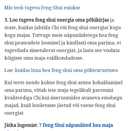
Mis teeb tugeva Feng Shui esiukse
3. Loo tugeva feng shui energia oma põhikirjas
ja
teate, kuidas juhtida Chi või feng shui energiat kogu
kogu majas. Tutvuge meie näpunäidetega hea feng
shui peateadete loomisel ja kindlasti oma parima, et
tugevdada sissetulevat energiat, ja lasta see voolata
kõigisse oma maja valdkondadesse.
Loe:
kuidas luua hea feng shui oma põhivarustuses
Kui teete nende kolme feng shui astme kohaldamisel
oma parima, võtab teie maja tegelikult paremini
kvaliteediga Chi kui siseruumides avaneva
esiuksega
majad, kuid hooletusse jäetud või vaene feng shui
energiat.
Jätka lugemist:
7 Feng Shui näpunäited hea maja