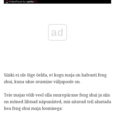
ad
Siiski ei ole õige öelda, et kogu maja on halvasti feng
shui, kuna ukse avamine väljapoole on.
Teie majas võib veel olla suurepärane feng shui ja siin
on mõned lihtsad näpunäited, mis aitavad teil alustada
hea feng shui maja loomisega: