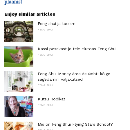
plaanist
Enjoy similar articles
Feng shui ja taoism
FENG SHUI
Kassi pesakast ja teie elutoas Feng Shui
FENG SHUI
Feng Shui Money Area Asukoht: kõige
sagedamini väljakutsed
FENG SHUI
Kutsu Rodikat
FENG SHUI
Mis on Feng Shui Flying Stars School?