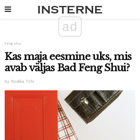
ad
Feng shui
Kas maja eesmine uks, mis
avab väljas Bad Feng Shui?
by Rodika Tchi