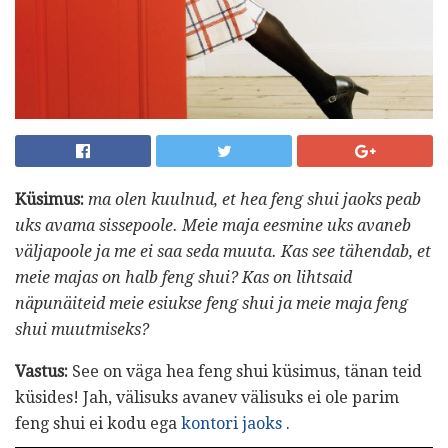
Küsimus:
ma olen kuulnud, et hea feng shui jaoks peab
uks avama sissepoole.
Meie maja eesmine uks avaneb
väljapoole ja me ei saa seda muuta.
Kas see tähendab, et
meie majas on halb feng shui?
Kas on lihtsaid
näpunäiteid meie esiukse feng shui ja meie maja feng
shui muutmiseks?
Vastus:
See on väga hea feng shui küsimus, tänan teid
küsides! Jah, välisuks avanev välisuks ei ole parim
feng shui ei kodu ega
kontori jaoks
.