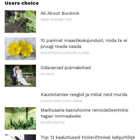
Users choice
All About Burdock
HERB GARDEN TIPS
10 parimat maastikukujundust, mida te ei
pruugi teada saada
MAASTIKUKUJUNDUSE ALUSED
Odavamad pulmakohad
PULMAD
Kaunistamise reeglid ja millal neid murda
DISAINI IDEID STIILI JÄRGI
Marihuaana kasvuhoone remodelleerimine
tagasi normaalseks
DIY PROJEKTID
Top 12 kaalutlused töölevõtmisel kahjuritõrje