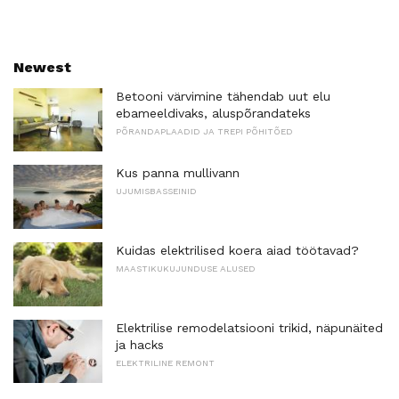
Newest
Betooni värvimine tähendab uut elu
ebameeldivaks, aluspõrandateks
PÕRANDAPLAADID JA TREPI PÕHITÕED
Kus panna mullivann
UJUMISBASSEINID
Kuidas elektrilised koera aiad töötavad?
MAASTIKUKUJUNDUSE ALUSED
Elektrilise remodelatsiooni trikid, näpunäited
ja hacks
ELEKTRILINE REMONT