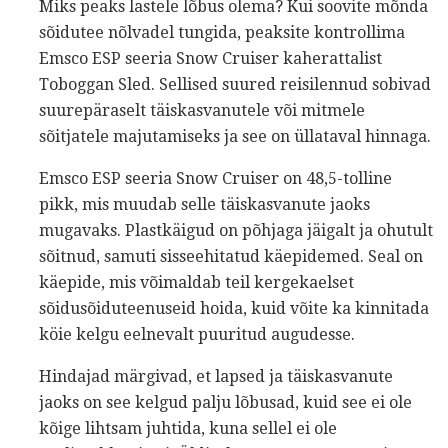
Miks peaks lastele lõbus olema? Kui soovite mõnda
sõidutee nõlvadel tungida, peaksite kontrollima
Emsco ESP seeria Snow Cruiser kaherattalist
Toboggan Sled. Sellised suured reisilennud sobivad
suurepäraselt täiskasvanutele või mitmele
sõitjatele majutamiseks ja see on üllataval hinnaga.
Emsco ESP seeria Snow Cruiser on 48,5-tolline
pikk, mis muudab selle täiskasvanute jaoks
mugavaks. Plastkäigud on põhjaga jäigalt ja ohutult
sõitnud, samuti sisseehitatud käepidemed. Seal on
käepide, mis võimaldab teil kergekaelset
sõidusõiduteenuseid hoida, kuid võite ka kinnitada
köie kelgu eelnevalt puuritud augudesse.
Hindajad märgivad, et lapsed ja täiskasvanute
jaoks on see kelgud palju lõbusad, kuid see ei ole
kõige lihtsam juhtida, kuna sellel ei ole