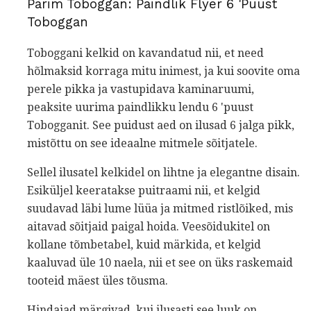
Parim Toboggan: Paindlik Flyer 6 'Puust
Toboggan
Toboggani kelkid on kavandatud nii, et need
hõlmaksid korraga mitu inimest, ja kui soovite oma
perele pikka ja vastupidava kaminaruumi,
peaksite uurima paindlikku lendu 6 'puust
Tobogganit. See puidust aed on ilusad 6 jalga pikk,
mistõttu on see ideaalne mitmele sõitjatele.
Sellel ilusatel kelkidel on lihtne ja elegantne disain.
Esiküljel keeratakse puitraami nii, et kelgid
suudavad läbi lume lüüa ja mitmed ristlõiked, mis
aitavad sõitjaid paigal hoida. Veesõidukitel on
kollane tõmbetabel, kuid märkida, et kelgid
kaaluvad üle 10 naela, nii et see on üks raskemaid
tooteid mäest üles tõusma.
Hindajad märgivad, kui ilusasti see luuk on