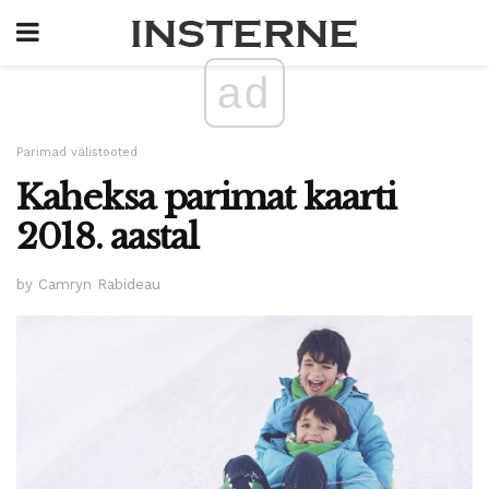
ad
Parimad välistooted
Kaheksa parimat kaarti
2018. aastal
by Camryn Rabideau