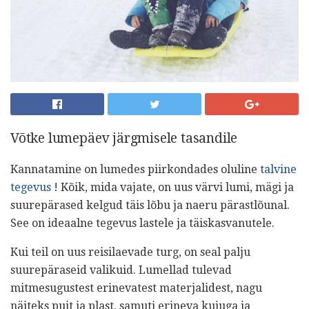
Võtke lumepäev järgmisele tasandile
Kannatamine on lumedes piirkondades oluline
talvine
tegevus
! Kõik, mida vajate, on uus värvi lumi, mägi ja
suurepärased kelgud täis lõbu ja naeru pärastlõunal.
See on ideaalne tegevus lastele ja täiskasvanutele.
Kui teil on uus reisilaevade turg, on seal palju
suurepäraseid valikuid. Lumellad tulevad
mitmesugustest erinevatest materjalidest, nagu
näiteks puit ja plast, samuti erineva kujuga ja