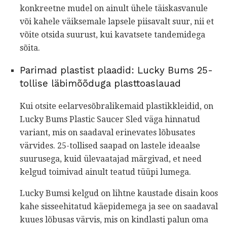
konkreetne mudel on ainult ühele täiskasvanule
või kahele väiksemale lapsele piisavalt suur, nii et
võite otsida suurust, kui kavatsete tandemidega
sõita.
Parimad plastist plaadid: Lucky Bums 25-
tollise läbimõõduga plasttoaslauad
Kui otsite eelarvesõbralikemaid plastikkleidid, on
Lucky Bums Plastic Saucer Sled väga hinnatud
variant, mis on saadaval erinevates lõbusates
värvides. 25-tollised saapad on lastele ideaalse
suurusega, kuid ülevaatajad märgivad, et need
kelgud toimivad ainult teatud tüüpi lumega.
Lucky Bumsi kelgud on lihtne kaustade disain koos
kahe sisseehitatud käepidemega ja see on saadaval
kuues lõbusas värvis, mis on kindlasti palun oma