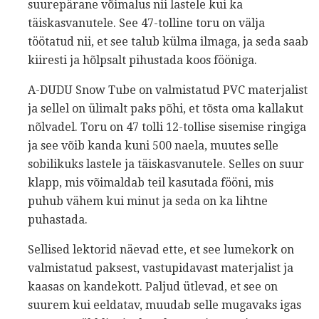
suurepärane võimalus nii lastele kui ka
täiskasvanutele. See 47-tolline toru on välja
töötatud nii, et see talub külma ilmaga, ja seda saab
kiiresti ja hõlpsalt pihustada koos fööniga.
A-DUDU Snow Tube on valmistatud PVC materjalist
ja sellel on ülimalt paks põhi, et tõsta oma kallakut
nõlvadel. Toru on 47 tolli 12-tollise sisemise ringiga
ja see võib kanda kuni 500 naela, muutes selle
sobilikuks lastele ja täiskasvanutele. Selles on suur
klapp, mis võimaldab teil kasutada fööni, mis
puhub vähem kui minut ja seda on ka lihtne
puhastada.
Sellised lektorid näevad ette, et see lumekork on
valmistatud paksest, vastupidavast materjalist ja
kaasas on kandekott. Paljud ütlevad, et see on
suurem kui eeldatav, muudab selle mugavaks igas