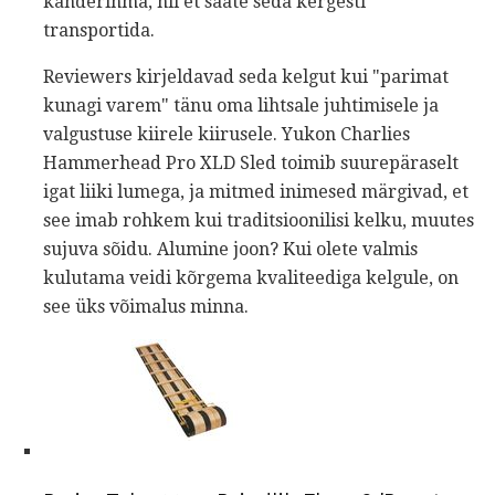
kanderihma, nii et saate seda kergesti
transportida.
Reviewers kirjeldavad seda kelgut kui "parimat
kunagi varem" tänu oma lihtsale juhtimisele ja
valgustuse kiirele kiirusele. Yukon Charlies
Hammerhead Pro XLD Sled toimib suurepäraselt
igat liiki lumega, ja mitmed inimesed märgivad, et
see imab rohkem kui traditsioonilisi kelku, muutes
sujuva sõidu. Alumine joon? Kui olete valmis
kulutama veidi kõrgema kvaliteediga kelgule, on
see üks võimalus minna.