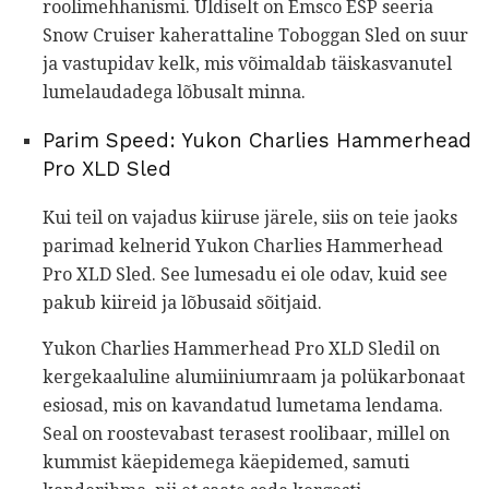
roolimehhanismi. Üldiselt on Emsco ESP seeria
Snow Cruiser kaherattaline Toboggan Sled on suur
ja vastupidav kelk, mis võimaldab täiskasvanutel
lumelaudadega lõbusalt minna.
Parim Speed: Yukon Charlies Hammerhead
Pro XLD Sled
Kui teil on vajadus kiiruse järele, siis on teie jaoks
parimad kelnerid Yukon Charlies Hammerhead
Pro XLD Sled. See lumesadu ei ole odav, kuid see
pakub kiireid ja lõbusaid sõitjaid.
Yukon Charlies Hammerhead Pro XLD Sledil on
kergekaaluline alumiiniumraam ja polükarbonaat
esiosad, mis on kavandatud lumetama lendama.
Seal on roostevabast terasest roolibaar, millel on
kummist käepidemega käepidemed, samuti