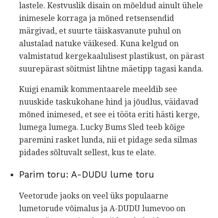
lastele. Kestvuslik disain on mõeldud ainult ühele
inimesele korraga ja mõned retsensendid
märgivad, et suurte täiskasvanute puhul on
alustalad natuke väikesed. Kuna kelgud on
valmistatud kergekaalulisest plastikust, on pärast
suurepärast sõitmist lihtne mäetipp tagasi kanda.
Kuigi enamik kommentaarele meeldib see
nuuskide taskukohane hind ja jõudlus, väidavad
mõned inimesed, et see ei tööta eriti hästi kerge,
lumega lumega. Lucky Bums Sled teeb kõige
paremini rasket lunda, nii et pidage seda silmas
pidades sõltuvalt sellest, kus te elate.
Parim toru: A-DUDU lume toru
Veetorude jaoks on veel üks populaarne
lumetorude võimalus ja A-DUDU lumevoo on