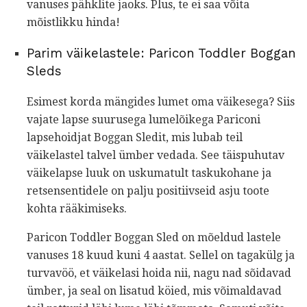
vanuses pähklite jaoks. Plus, te ei saa võita
mõistlikku hinda!
Parim väikelastele: Paricon Toddler Boggan
Sleds
Esimest korda mängides lumet oma väikesega? Siis
vajate lapse suurusega lumelõikega Pariconi
lapsehoidjat Boggan Sledit, mis lubab teil
väikelastel talvel ümber vedada. See täispuhutav
väikelapse luuk on uskumatult taskukohane ja
retsensentidele on palju positiivseid asju toote
kohta rääkimiseks.
Paricon Toddler Boggan Sled on mõeldud lastele
vanuses 18 kuud kuni 4 aastat. Sellel on tagakülg ja
turvavöö, et väikelasi hoida nii, nagu nad sõidavad
ümber, ja seal on lisatud köied, mis võimaldavad