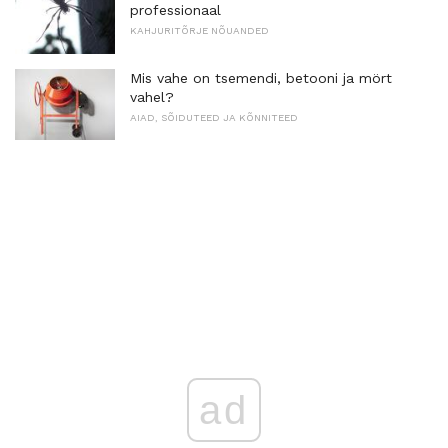
professionaal
KAHJURITÕRJE NÕUANDED
Mis vahe on tsemendi, betooni ja mört
vahel?
AIAD, SÕIDUTEED JA KÕNNITEED
ad