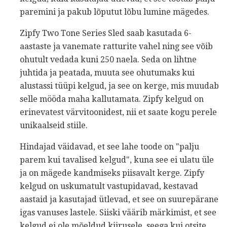
paremini ja pakub lõputut lõbu lumine mägedes.
Zipfy Two Tone Series Sled saab kasutada 6-
aastaste ja vanemate ratturite vahel ning see võib
ohutult vedada kuni 250 naela. Seda on lihtne
juhtida ja peatada, muuta see ohutumaks kui
alustassi tüüpi kelgud, ja see on kerge, mis muudab
selle mööda maha kallutamata. Zipfy kelgud on
erinevatest värvitoonidest, nii et saate kogu perele
unikaalseid stiile.
Hindajad väidavad, et see lahe toode on "palju
parem kui tavalised kelgud", kuna see ei ulatu üle
ja on mägede kandmiseks piisavalt kerge. Zipfy
kelgud on uskumatult vastupidavad, kestavad
aastaid ja kasutajad ütlevad, et see on suurepärane
igas vanuses lastele. Siiski väärib märkimist, et see
kelgud ei ole mõeldud kiirusele, seega kui otsite