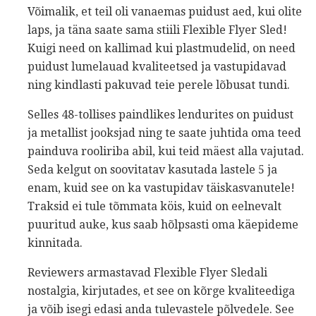
Võimalik, et teil oli vanaemas puidust aed, kui olite
laps, ja täna saate sama stiili Flexible Flyer Sled!
Kuigi need on kallimad kui plastmudelid, on need
puidust lumelauad kvaliteetsed ja vastupidavad
ning kindlasti pakuvad teie perele lõbusat tundi.
Selles 48-tollises paindlikes lendurites on puidust
ja metallist jooksjad ning te saate juhtida oma teed
painduva rooliriba abil, kui teid mäest alla vajutad.
Seda kelgut on soovitatav kasutada lastele 5 ja
enam, kuid see on ka vastupidav täiskasvanutele!
Traksid ei tule tõmmata köis, kuid on eelnevalt
puuritud auke, kus saab hõlpsasti oma käepideme
kinnitada.
Reviewers armastavad Flexible Flyer Sledali
nostalgia, kirjutades, et see on kõrge kvaliteediga
ja võib isegi edasi anda tulevastele põlvedele. See