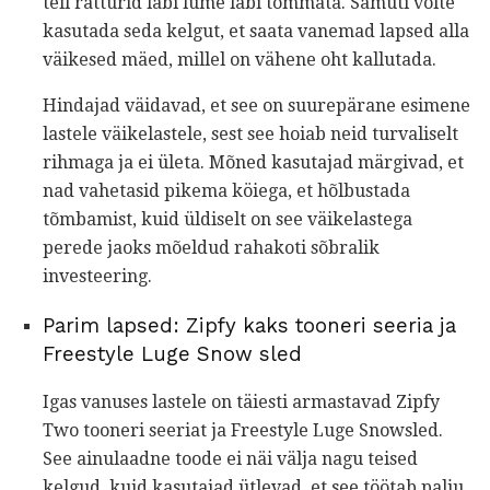
teil ratturid läbi lume läbi tõmmata. Samuti võite
kasutada seda kelgut, et saata vanemad lapsed alla
väikesed mäed, millel on vähene oht kallutada.
Hindajad väidavad, et see on suurepärane esimene
lastele väikelastele, sest see hoiab neid turvaliselt
rihmaga ja ei ületa. Mõned kasutajad märgivad, et
nad vahetasid pikema köiega, et hõlbustada
tõmbamist, kuid üldiselt on see väikelastega
perede jaoks mõeldud rahakoti sõbralik
investeering.
Parim lapsed: Zipfy kaks tooneri seeria ja
Freestyle Luge Snow sled
Igas vanuses lastele on täiesti armastavad Zipfy
Two tooneri seeriat ja Freestyle Luge Snowsled.
See ainulaadne toode ei näi välja nagu teised
kelgud, kuid kasutajad ütlevad, et see töötab palju