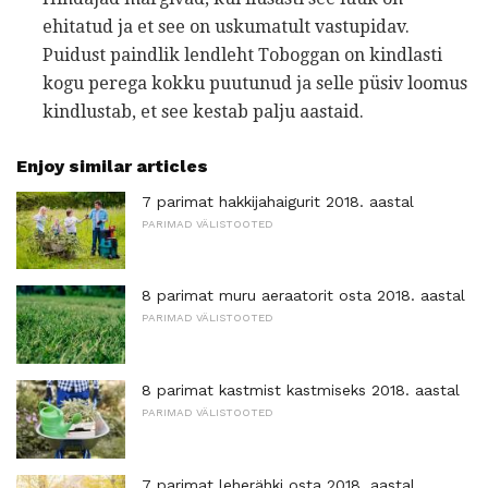
ehitatud ja et see on uskumatult vastupidav.
Puidust paindlik lendleht Toboggan on kindlasti
kogu perega kokku puutunud ja selle püsiv loomus
kindlustab, et see kestab palju aastaid.
Enjoy similar articles
7 parimat hakkijahaigurit 2018. aastal
PARIMAD VÄLISTOOTED
8 parimat muru aeraatorit osta 2018. aastal
PARIMAD VÄLISTOOTED
8 parimat kastmist kastmiseks 2018. aastal
PARIMAD VÄLISTOOTED
7 parimat leherähki osta 2018. aastal