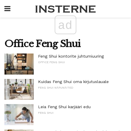
ad
Office Feng Shui
Feng Shui kontorite juhtumiuuring
OFFICE FENG SHUI
Kuidas Feng Shui oma kirjutuslauale
FENG SHUI NÄPUNÄITED
Leia Feng Shui karjääri edu
FENG SHUI