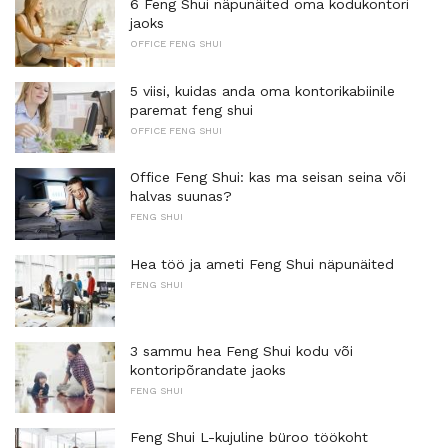
6 Feng Shui näpunäited oma kodukontori
jaoks
OFFICE FENG SHUI
5 viisi, kuidas anda oma kontorikabiinile
paremat feng shui
OFFICE FENG SHUI
Office Feng Shui: kas ma seisan seina või
halvas suunas?
FENG SHUI
Hea töö ja ameti Feng Shui näpunäited
FENG SHUI
3 sammu hea Feng Shui kodu või
kontoripõrandate jaoks
FENG SHUI
Feng Shui L-kujuline büroo töökoht