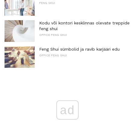
FENG SHUI
Kodu või kontori kesklinnas olevate treppide
feng shui
OFFICE FENG SHUI
Feng Shui sümbolid ja ravib karjääri edu
OFFICE FENG SHUI
ad