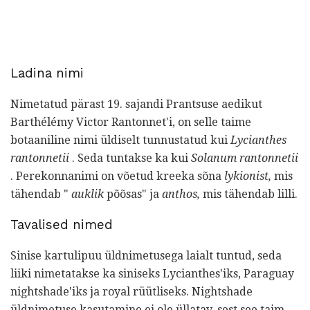
Ladina nimi
Nimetatud pärast 19. sajandi Prantsuse aedikut
Barthélémy Victor Rantonnet'i, on selle taime
botaaniline nimi üldiselt tunnustatud kui
Lycianthes
rantonnetii
. Seda tuntakse ka kui
Solanum rantonnetii
. Perekonnanimi on võetud kreeka sõna
lykionist,
mis
tähendab "
auklik
põõsas" ja
anthos,
mis tähendab lilli.
Tavalised nimed
Sinise kartulipuu üldnimetusega laialt tuntud, seda
liiki nimetatakse ka siniseks Lycianthes'iks, Paraguay
nightshade'iks ja royal rüütliseks. Nightshade
üldnimetuse kasutamine ei ole üllatav, sest see taim