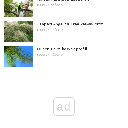
PUUD JA PÕÕSAD
Jaapani Angelica Tree kasvav profiil
PUUD JA PÕÕSAD
Queen Palm kasvav profiil
PUUD JA PÕÕSAD
ad