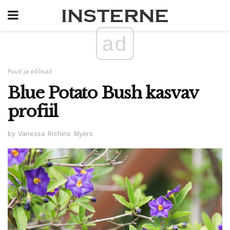
ad
Puud ja põõsad
Blue Potato Bush kasvav
profiil
by Vanessa Richins Myers