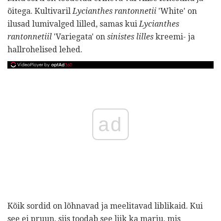
õitega. Kultivaril
Lycianthes rantonnetii
'White' on
ilusad lumivalged lilled, samas kui
Lycianthes
rantonnetiil
'Variegata' on
sinistes lilles
kreemi- ja
hallrohelised lehed.
ad
Kõik sordid on lõhnavad ja meelitavad liblikaid. Kui
see ei pruun, siis toodab see liik ka marju, mis