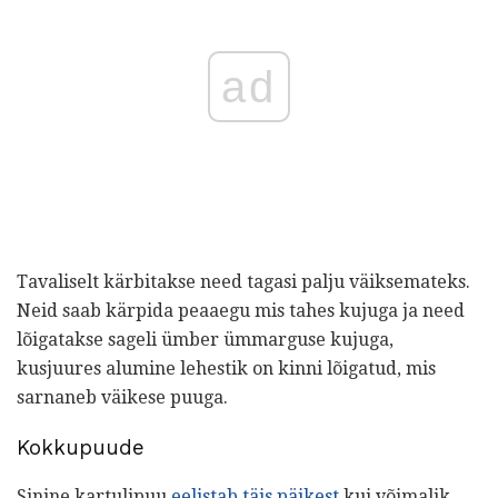
ad
Tavaliselt kärbitakse need tagasi palju väiksemateks.
Neid saab kärpida peaaegu mis tahes kujuga ja need
lõigatakse sageli ümber ümmarguse kujuga,
kusjuures alumine lehestik on kinni lõigatud, mis
sarnaneb väikese puuga.
Kokkupuude
Sinine kartulipuu
eelistab täis päikest
kui võimalik,