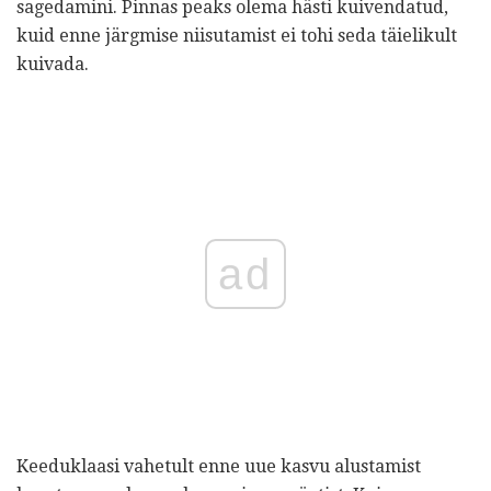
sagedamini. Pinnas peaks olema hästi kuivendatud,
kuid enne järgmise niisutamist ei tohi seda täielikult
kuivada.
ad
Keeduklaasi vahetult enne uue kasvu alustamist