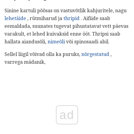
Sinine kartuli põõsas on vastuvõtlik kahjuritele, nagu
lehetäide
, rütmiharud ja
thripid
. Aifiide saab
eemaldada, suunates tugevat pihustatavat vett päevas
varakult, et lehed kuivaksid enne ööt. Thripsi saab
hallata aiandusõli,
nimeõli
või spinosaadi abil.
Sellel liigil võivad olla ka puruks,
nõrgestatud
,
varrega mädanik,
ad