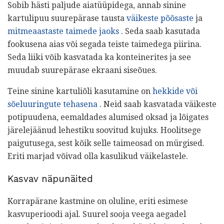
Sobib hästi paljude aiatüüpidega, annab sinine
kartulipuu suurepärase tausta
väikeste põõsaste
ja
mitmeaastaste taimede jaoks
. Seda saab kasutada
fookusena aias või segada teiste taimedega piirina.
Seda liiki võib kasvatada ka konteinerites ja see
muudab suurepärase ekraani siseõues.
Teine sinine kartuliõli kasutamine on
hekkide või
sõeluuringute tehasena
. Neid saab kasvatada väikeste
potipuudena, eemaldades alumised oksad ja lõigates
järelejäänud lehestiku soovitud kujuks. Hoolitsege
paigutusega, sest kõik selle taimeosad on mürgised.
Eriti marjad võivad olla kasulikud väikelastele.
Kasvav näpunäited
Korrapärane kastmine on oluline, eriti esimese
kasvuperioodi ajal. Suurel sooja veega aegadel