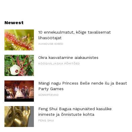
Newest
10 ennekuulmatut, kõige tavalisemat
lihasöötajat
AIANDUSE IDEED
Okra kasvatamine aiakaunistes
KÖÖGIVILJASAIA PÕHITÕED
Mängi nagu Princess Belle nende ilu ja Beast
Party Games
SÜNNIPÄEVAD
Feng Shui Bagua näpunäited kasulike
inimeste ja õnnistuste kohta
FENG SHUI