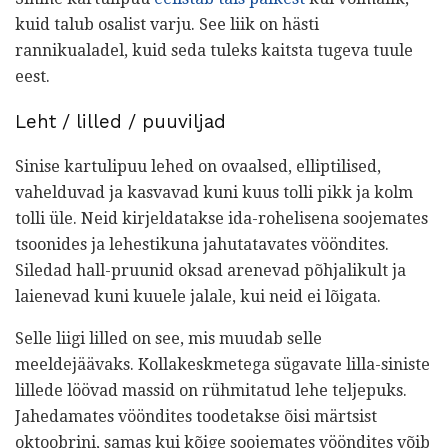
kuid talub osalist varju. See liik on hästi
rannikualadel, kuid seda tuleks kaitsta tugeva tuule
eest.
Leht / lilled / puuviljad
Sinise kartulipuu lehed on ovaalsed, elliptilised,
vahelduvad ja kasvavad kuni kuus tolli pikk ja kolm
tolli üle. Neid kirjeldatakse ida-rohelisena soojemates
tsoonides ja lehestikuna jahutatavates vööndites.
Siledad hall-pruunid oksad arenevad põhjalikult ja
laienevad kuni kuuele jalale, kui neid ei lõigata.
Selle liigi lilled on see, mis muudab selle
meeldejäävaks. Kollakeskmetega sügavate lilla-siniste
lillede löövad massid on rühmitatud lehe teljepuks.
Jahedamates vööndites toodetakse õisi märtsist
oktoobrini, samas kui kõige soojemates vööndites võib