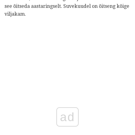
see õitseda aastaringselt. Suvekuudel on õitseng kõige
viljakam.
ad