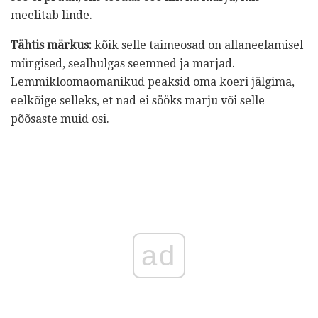
meelitab linde.
Tähtis märkus:
kõik selle taimeosad on allaneelamisel
mürgised, sealhulgas seemned ja marjad.
Lemmikloomaomanikud peaksid oma koeri jälgima,
eelkõige selleks, et nad ei sööks marju või selle
põõsaste muid osi.
ad