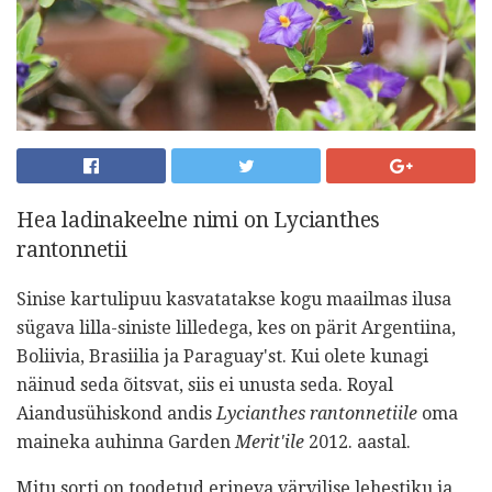
Hea ladinakeelne nimi on Lycianthes
rantonnetii
Sinise kartulipuu kasvatatakse kogu maailmas ilusa
sügava lilla-siniste lilledega, kes on pärit Argentiina,
Boliivia, Brasiilia ja Paraguay'st. Kui olete kunagi
näinud seda õitsvat, siis ei unusta seda. Royal
Aiandusühiskond andis
Lycianthes rantonnetiile
oma
maineka auhinna Garden
Merit'ile
2012. aastal.
Mitu sorti on toodetud erineva värvilise lehestiku ja