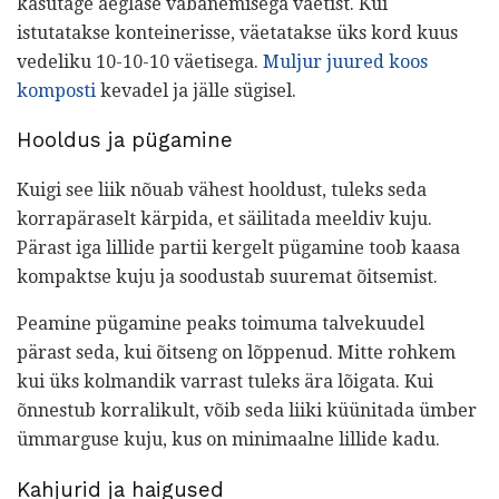
kasutage aeglase vabanemisega väetist. Kui
istutatakse konteinerisse, väetatakse üks kord kuus
vedeliku 10-10-10 väetisega.
Muljur juured koos
komposti
kevadel ja jälle sügisel.
Hooldus ja pügamine
Kuigi see liik nõuab vähest hooldust, tuleks seda
korrapäraselt kärpida, et säilitada meeldiv kuju.
Pärast iga lillide partii kergelt pügamine toob kaasa
kompaktse kuju ja soodustab suuremat õitsemist.
Peamine pügamine peaks toimuma talvekuudel
pärast seda, kui õitseng on lõppenud. Mitte rohkem
kui üks kolmandik varrast tuleks ära lõigata. Kui
õnnestub korralikult, võib seda liiki küünitada ümber
ümmarguse kuju, kus on minimaalne lillide kadu.
Kahjurid ja haigused