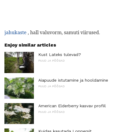
jahukaste
, hall valuvorm, samuti viirused.
Enjoy similar articles
Kust Lateks tulevad?
PUUD JA PÕÕSAD
Aiapuude istutamine ja hooldamine
PUUD JA PÕÕSAD
American Elderberry kasvav profiil
PUUD JA PÕÕSAD
Kuidas kasutada Loppersit