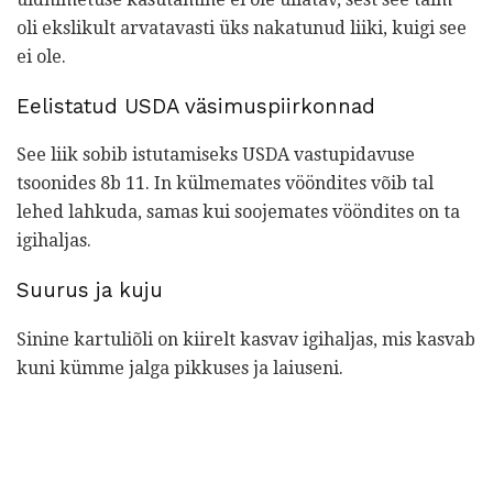
oli ekslikult arvatavasti üks nakatunud liiki, kuigi see
ei ole.
Eelistatud USDA väsimuspiirkonnad
See liik sobib istutamiseks USDA vastupidavuse
tsoonides 8b 11. In külmemates vööndites võib tal
lehed lahkuda, samas kui soojemates vööndites on ta
igihaljas.
Suurus ja kuju
Sinine kartuliõli on kiirelt kasvav igihaljas, mis kasvab
kuni kümme jalga pikkuses ja laiuseni.