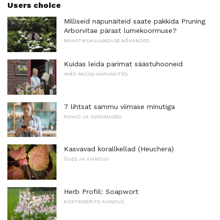
Users choice
Milliseid näpunäiteid saate pakkida Pruning
Arborvitae pärast lumekoormuse?
MAASTIKUKUJUNDUSE NÕUANDED
Kuidas leida parimat säästuhooneid
YARD MÜÜGI NÄPUNÄITED
7 lihtsat sammu viimase minutiga
PÜHAD JA SÜNDMUSED
Kasvavad korallkellad (Heuchera)
ÕUES JA AIANDUS
Herb Profiil: Soapwort
KONTEINERITE AIANDUS