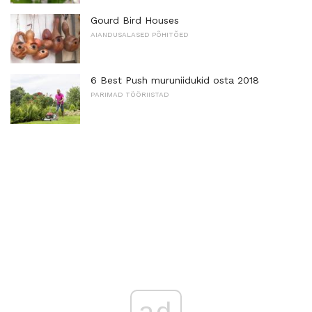
Gourd Bird Houses
AIANDUSALASED PÕHITÕED
6 Best Push muruniidukid osta 2018
PARIMAD TÖÖRIISTAD
ad