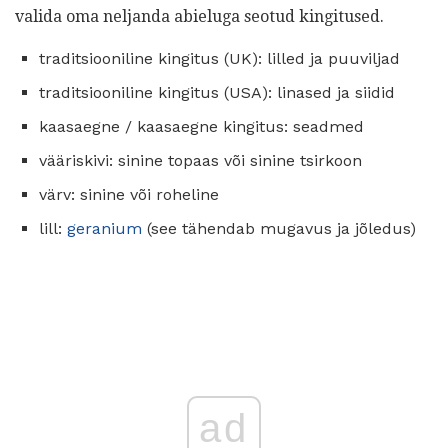
valida oma neljanda abieluga seotud kingitused.
traditsiooniline kingitus (UK): lilled ja puuviljad
traditsiooniline kingitus (USA): linased ja siidid
kaasaegne / kaasaegne kingitus: seadmed
vääriskivi: sinine topaas või sinine tsirkoon
värv: sinine või roheline
lill:
geranium
(see tähendab mugavus ja jõledus)
ad