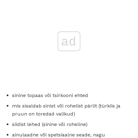
ad
sinine topaas või tsirkooni ehted
mis sisaldab sinist või rohelist pärlit (türkiis ja
pruun on toredad valikud)
siidist lehed (sinine või roheline)
ainulaadne või spetsiaalne seade, nagu