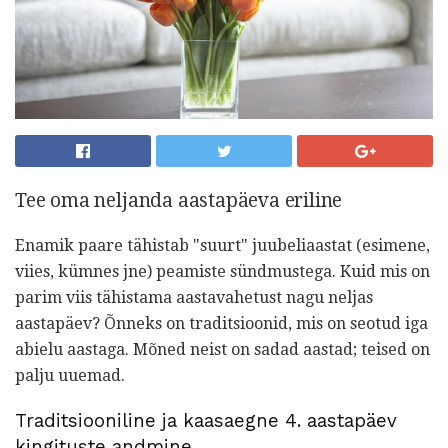
Tee oma neljanda aastapäeva eriline
Enamik paare tähistab "suurt" juubeliaastat (esimene,
viies, kümnes jne) peamiste sündmustega. Kuid mis on
parim viis tähistama aastavahetust nagu neljas
aastapäev? Õnneks on traditsioonid, mis on seotud iga
abielu aastaga. Mõned neist on sadad aastad; teised on
palju uuemad.
Traditsiooniline ja kaasaegne 4. aastapäev
kingituste andmine