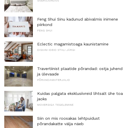
SISEKUJUNDUS
Feng Shui Sinu kadunud abivalmis inimene
piirkond
FENG SHUI
Eclectic magamistoaga kaunistamine
DISAINI IDEID STIILI JÄRGI
Travertiinist plaatide põrandad: ostja juhend
ja ülevaade
PÕRANDAMATERJALID
Kuidas palgata eksklusiivreid lihtsalt ühe toa
jaoks
MOVERSIGA TEGELEMINE
Siin on mis roosakas lehtpuidust
põrandakatte välja näeb