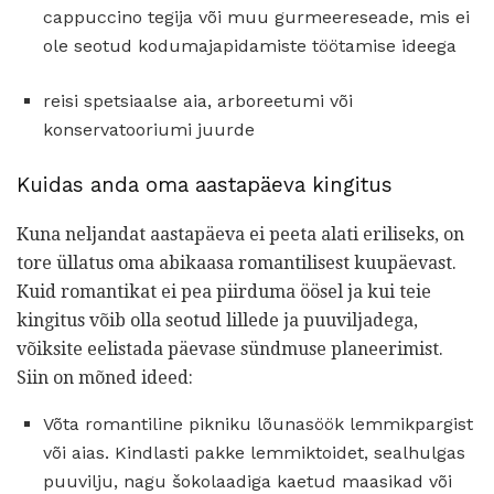
cappuccino tegija või muu gurmeereseade, mis ei
ole seotud kodumajapidamiste töötamise ideega
reisi spetsiaalse aia, arboreetumi või
konservatooriumi juurde
Kuidas anda oma aastapäeva kingitus
Kuna neljandat aastapäeva ei peeta alati eriliseks, on
tore üllatus oma abikaasa romantilisest kuupäevast.
Kuid romantikat ei pea piirduma öösel ja kui teie
kingitus võib olla seotud lillede ja puuviljadega,
võiksite eelistada päevase sündmuse planeerimist.
Siin on mõned ideed:
Võta romantiline pikniku lõunasöök lemmikpargist
või aias. Kindlasti pakke lemmiktoidet, sealhulgas
puuvilju, nagu šokolaadiga kaetud maasikad või