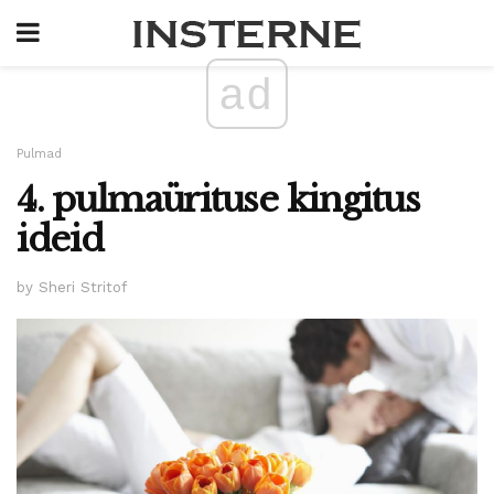
ad
Pulmad
4. pulmaürituse kingitus
ideid
by Sheri Stritof