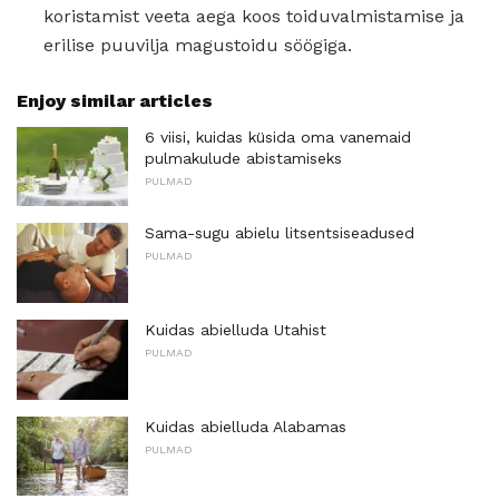
koristamist veeta aega koos toiduvalmistamise ja
erilise puuvilja magustoidu söögiga.
Enjoy similar articles
6 viisi, kuidas küsida oma vanemaid
pulmakulude abistamiseks
PULMAD
Sama-sugu abielu litsentsiseadused
PULMAD
Kuidas abielluda Utahist
PULMAD
Kuidas abielluda Alabamas
PULMAD