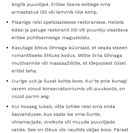
kirglik puuviljad. Erilise lisana esitlege oma
armastatud lilli või lemmik lille kimp.
Plaanige reisi spetsiaalsesse restoranisse. Helista
edasi ja paluge restoranil lilli või puuvilju sisaldava
erilise pühitsemisega magustoidu.
Kasutage õitsva lõhnaga küünlaid, et seada stseen
romantiliseks õhtuks kodus. Mõtle õrna lõhnaga
mullivannile või massaažiõlile, et tõepoolest öösel
erilist teha.
Uurige uut ja ilusat kohta koos. Kui te pole kunagi
varem olnud konservatooriumis või puukoolis, on
nüüd parim aeg.
Kui hooaeg lubab, võta lühike reisi oma enda
kasvandusse, kus saate ise oma õunte,
viinamarjade, virsikute või muude puuviljade
valida. See on lõbus viis nautida väljas koos. Pärast