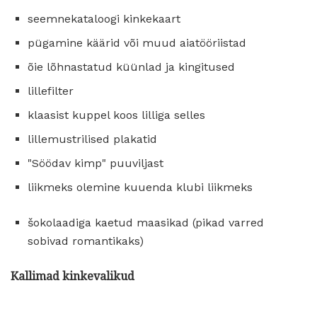
seemnekataloogi kinkekaart
pügamine käärid või muud aiatööriistad
õie lõhnastatud küünlad ja kingitused
lillefilter
klaasist kuppel koos lilliga selles
lillemustrilised plakatid
"Söödav kimp" puuviljast
liikmeks olemine kuuenda klubi liikmeks
šokolaadiga kaetud maasikad (pikad varred
sobivad romantikaks)
Kallimad kinkevalikud