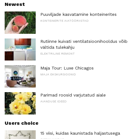
Newest
Puuviljade kasvatamine konteinerites
KONTEINERITE AIATÖÖRIISTAD
Rutiinne kuivati ​​ventilatsioonihooldus võib
vältida tulekahju
ELEKTRILINE REMONT
Maja Tour: Luxe Chicagos
MAJA EKSKURSIOONID
Parimad roosid varjutatud aiale
AIANDUSE IDEED
Users choice
15 viisi, kuidas kaunistada haljastusega