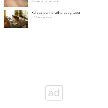
PÕRANDAMATERJALID
Kuidas panna väike söögituba
MÖÖBLIDISAINID
ad