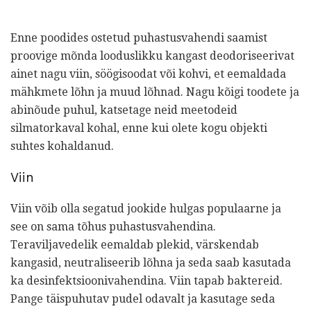
Enne poodides ostetud puhastusvahendi saamist
proovige mõnda looduslikku kangast deodoriseerivat
ainet nagu viin, söögisoodat või kohvi, et eemaldada
mähkmete lõhn ja muud lõhnad. Nagu kõigi toodete ja
abinõude puhul, katsetage neid meetodeid
silmatorkaval kohal, enne kui olete kogu objekti
suhtes kohaldanud.
Viin
Viin võib olla segatud jookide hulgas populaarne ja
see on sama tõhus puhastusvahendina.
Teraviljavedelik eemaldab plekid, värskendab
kangasid, neutraliseerib lõhna ja seda saab kasutada
ka desinfektsioonivahendina. Viin tapab baktereid.
Pange täispuhutav pudel odavalt ja kasutage seda