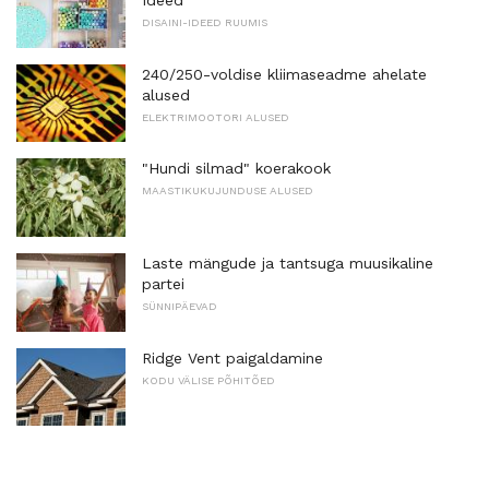
Ideed
DISAINI-IDEED RUUMIS
240/250-voldise kliimaseadme ahelate
alused
ELEKTRIMOOTORI ALUSED
"Hundi silmad" koerakook
MAASTIKUKUJUNDUSE ALUSED
Laste mängude ja tantsuga muusikaline
partei
SÜNNIPÄEVAD
Ridge Vent paigaldamine
KODU VÄLISE PÕHITÕED