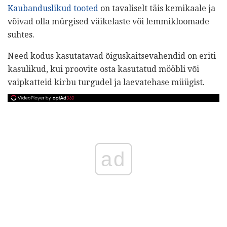
Kaubanduslikud tooted
on tavaliselt täis kemikaale ja
võivad olla mürgised väikelaste või lemmikloomade
suhtes.
Need kodus kasutatavad õiguskaitsevahendid on eriti
kasulikud, kui proovite osta kasutatud mööbli või
vaipkatteid kirbu turgudel ja laevatehase müügist.
ad