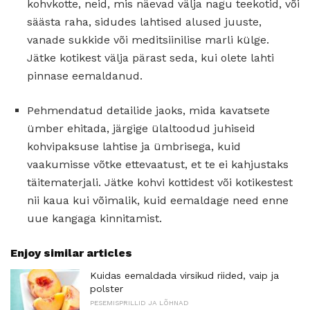
kohvkotte, neid, mis näevad välja nagu teekotid, või
säästa raha, sidudes lahtised alused juuste,
vanade sukkide või meditsiinilise marli külge.
Jätke kotikest välja pärast seda, kui olete lahti
pinnase eemaldanud.
Pehmendatud detailide jaoks, mida kavatsete
ümber ehitada, järgige ülaltoodud juhiseid
kohvipaksuse lahtise ja ümbrisega, kuid
vaakumisse võtke ettevaatust, et te ei kahjustaks
täitematerjali. Jätke kohvi kottidest või kotikestest
nii kaua kui võimalik, kuid eemaldage need enne
uue kangaga kinnitamist.
Enjoy similar articles
Kuidas eemaldada virsikud riided, vaip ja
polster
PESEMISPRILLID JA LÕHNAD