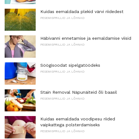
Kuidas eemaldada plekid värvi riidedest
PESEMISPRILLID JA LÕHNAD
Häbivanni ennetamise ja eemaldamise viisid
PESEMISPRILLID JA LÕHNAD
Söögisoodat sipelgatöödeks
PESEMISPRILLID JA LÕHNAD
Stain Removal Näpunäiteid õli baasil
PESEMISPRILLID JA LÕHNAD
Kuidas eemaldada voodipesu riided
vaipkattega polsterdamiseks
PESEMISPRILLID JA LÕHNAD