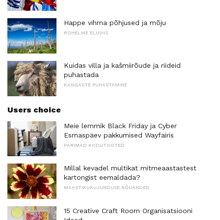
Happe vihma põhjused ja mõju
ROHELINE ELUVIIS
Kuidas villa ja kašmiirõude ja riideid
puhastada
KANGASTE PUHASTAMINE
Users choice
Meie lemmik Black Friday ja Cyber ​​
Esmaspäev pakkumised Wayfairis
PARIMAD KODUTOOTED
Millal kevadel multikat mitmeaastastest
kartongist eemaldada?
MAASTIKUKUJUNDUSE NÕUANDED
15 Creative Craft Room Organisatsiooni