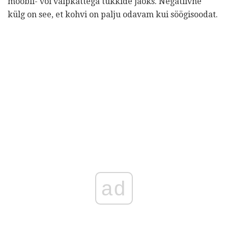
mööbli- või vaipkattega tükkide jaoks. Negatiivne
külg on see, et kohvi on palju odavam kui söögisoodat.
ad