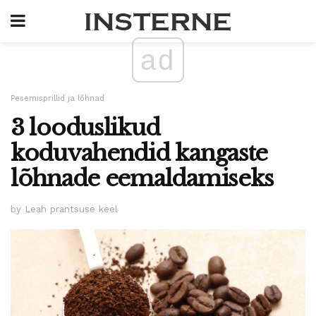
ad
Pesemisprillid ja lõhnad
3 looduslikud
koduvahendid kangaste
lõhnade eemaldamiseks
by Leah prantsuse keel