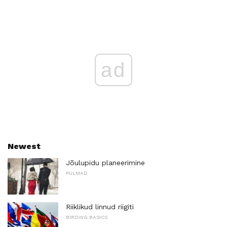
ad
Newest
Jõulupidu planeerimine
PULMAD
Riiklikud linnud riigiti
BIRDING BASICS