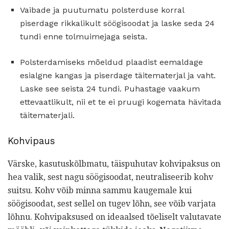
Vaibade ja puutumatu polsterduse korral
piserdage rikkalikult söögisoodat ja laske seda 24
tundi enne tolmuimejaga seista.
Polsterdamiseks mõeldud plaadist eemaldage
esialgne kangas ja piserdage täitematerjal ja vaht.
Laske see seista 24 tundi. Puhastage vaakum
ettevaatlikult, nii et te ei pruugi kogemata hävitada
täitematerjali.
Kohvipaus
Värske, kasutuskõlbmatu, täispuhutav kohvipaksus on
hea valik, sest nagu söögisoodat, neutraliseerib kohv
suitsu. Kohv võib minna sammu kaugemale kui
söögisoodat, sest sellel on tugev lõhn, see võib varjata
lõhnu. Kohvipaksused on ideaalsed tõeliselt valutavate