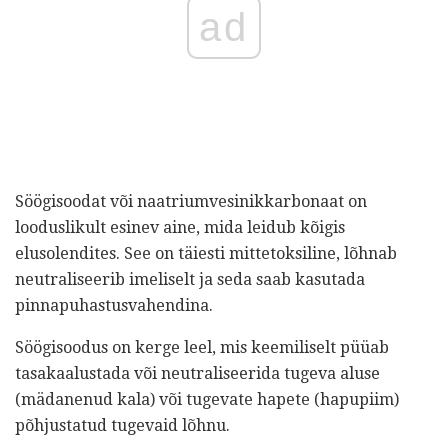
ad
Söögisoodat või naatriumvesinikkarbonaat on
looduslikult esinev aine, mida leidub kõigis
elusolendites. See on täiesti mittetoksiline, lõhnab
neutraliseerib imeliselt ja seda saab kasutada
pinnapuhastusvahendina.
Söögisoodus on kerge leel, mis keemiliselt püüab
tasakaalustada või neutraliseerida tugeva aluse
(mädanenud kala) või tugevate hapete (hapupiim)
põhjustatud tugevaid lõhnu.